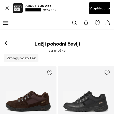
ABOUT YOU App
V aplikacijo
(152.700)
Lažji pohodni čevlji
za moške
Zmogljivost-Tek