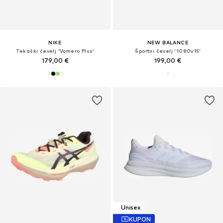
NIKE
NEW BALANCE
Tekaški čevelj 'Vomero Plus'
Športni čevelj '1080v15'
179,00 €
199,00 €
Unisex
KUPON