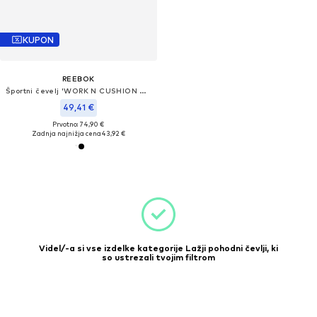
KUPON
REEBOK
Športni čevelj 'WORK N CUSHION 4.0'
49,41 €
Prvotno: 74,90 €
Zadnja najnižja cena
43,92 €
Videl/-a si vse izdelke kategorije Lažji pohodni čevlji, ki
so ustrezali tvojim filtrom