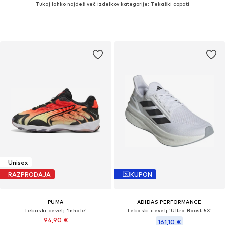
Tukaj lahko najdeš več izdelkov kategorije: Tekaški copati
Unisex
RAZPRODAJA
KUPON
PUMA
ADIDAS PERFORMANCE
Tekaški čevelj 'Inhale'
Tekaški čevelj 'Ultra Boost 5X'
94,90 €
161,10 €