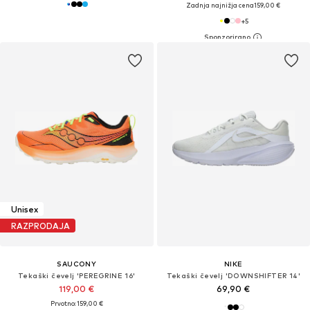
Zadnja najnižja cena
159,00 €
+
5
Unisex
RAZPRODAJA
SAUCONY
NIKE
Tekaški čevelj 'PEREGRINE 16'
Tekaški čevelj 'DOWNSHIFTER 14'
119,00 €
69,90 €
Prvotno: 159,00 €