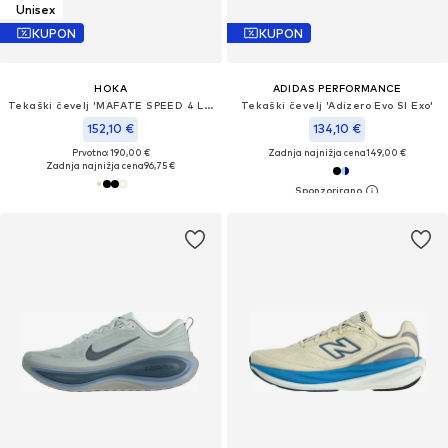
Unisex
KUPON
KUPON
HOKA
ADIDAS PERFORMANCE
Tekaški čevelj 'MAFATE SPEED 4 LITE'
Tekaški čevelj 'Adizero Evo Sl Exo'
152,10 €
134,10 €
Prvotno: 190,00 €
Zadnja najnižja cena
149,00 €
Zadnja najnižja cena
96,75 €