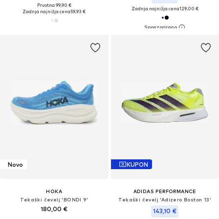
Prvotno: 99,90 €
Zadnja najnižja cena
129,00 €
Zadnja najnižja cena
59,93 €
Novo
KUPON
HOKA
ADIDAS PERFORMANCE
Tekaški čevelj 'BONDI 9'
Tekaški čevelj 'Adizero Boston 13'
180,00 €
143,10 €