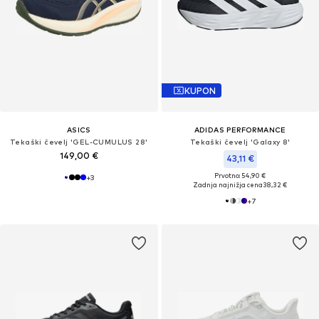
KUPON
ASICS
ADIDAS PERFORMANCE
Tekaški čevelj 'GEL-CUMULUS 28'
Tekaški čevelj 'Galaxy 8'
149,00 €
43,11 €
Prvotno: 54,90 €
+
3
Zadnja najnižja cena
38,32 €
+
7