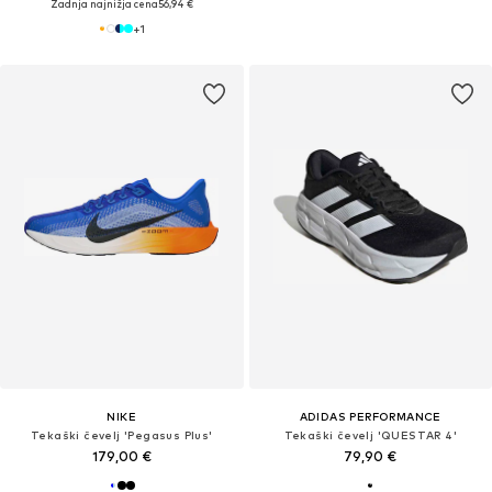
Zadnja najnižja cena
56,94 €
+
1
NIKE
ADIDAS PERFORMANCE
Tekaški čevelj 'Pegasus Plus'
Tekaški čevelj 'QUESTAR 4'
179,00 €
79,90 €