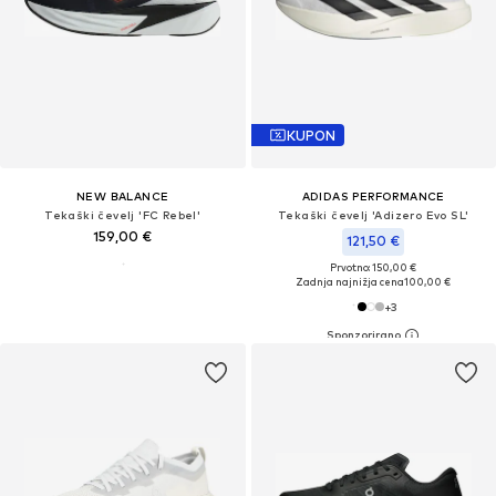
KUPON
NEW BALANCE
ADIDAS PERFORMANCE
Tekaški čevelj 'FC Rebel'
Tekaški čevelj 'Adizero Evo SL'
159,00 €
121,50 €
Prvotno: 150,00 €
Zadnja najnižja cena
100,00 €
+
3