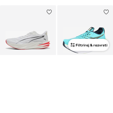
Filtriraj & razvrsti
Novo
PUMA
ASICS
Tekaški čevelj 'Deviate Pure NITRO™'
Tekaški čevelj 'Gel-Nimbus 28'
149,00 €
199,00 €
+
4