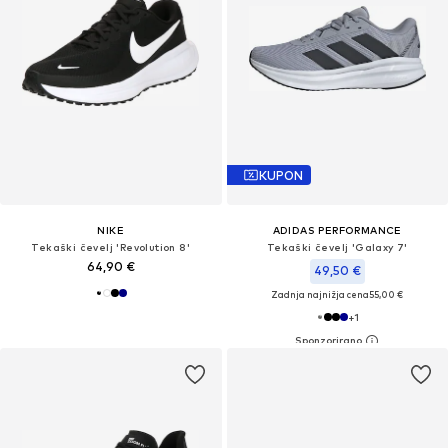
KUPON
NIKE
ADIDAS PERFORMANCE
Tekaški čevelj 'Revolution 8'
Tekaški čevelj 'Galaxy 7'
64,90 €
49,50 €
Zadnja najnižja cena
55,00 €
+
1