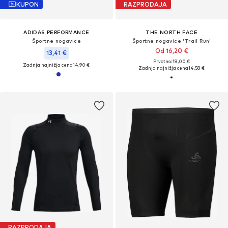
KUPON
RAZPRODAJA
ADIDAS PERFORMANCE
THE NORTH FACE
Športne nogavice
Športne nogavice 'Trail Run'
Od 16,20 €
13,41 €
Prvotno: 18,00 €
Zadnja najnižja cena
14,90 €
Zadnja najnižja cena
14,58 €
RAZPRODAJA