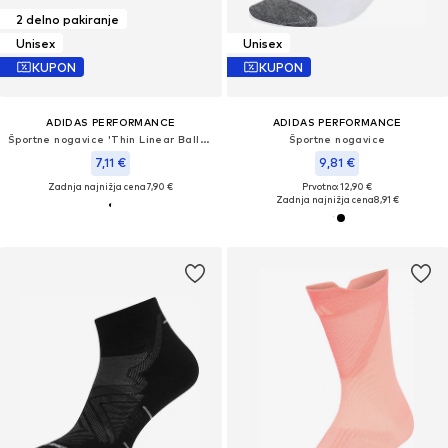
2 delno pakiranje
Unisex
Unisex
KUPON
KUPON
ADIDAS PERFORMANCE
ADIDAS PERFORMANCE
Športne nogavice 'Thin Linear Ballerina 2 Pairs'
Športne nogavice
7,11 €
9,81 €
Zadnja najnižja cena
7,90 €
Prvotno: 12,90 €
Zadnja najnižja cena
8,91 €