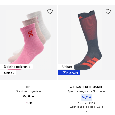
3 delno pakiranje
Unisex
Unisex
KUPON
ON
ADIDAS PERFORMANCE
Športne nogavice
Športne nogavice 'Adizero'
25,00 €
16,11 €
Prvotno: 19,90 €
Zadnja najnižja cena
14,31 €