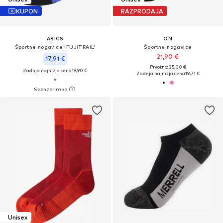
KUPON
RAZPRODAJA
ASICS
ON
Športne nogavice 'FUJITRAIL'
Športne nogavice
21,90 €
17,91 €
Prvotno: 25,00 €
Zadnja najnižja cena
19,90 €
Zadnja najnižja cena
19,71 €
Unisex