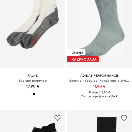
Unisex
RAZPRODAJA
FALKE
ADIDAS PERFORMANCE
Športne nogavice
Športne nogavice 'RunxGraphic Washed'
17,90 €
11,90 €
Prvotno: 14,90 €
Zadnja najnižja cena
7,14 €