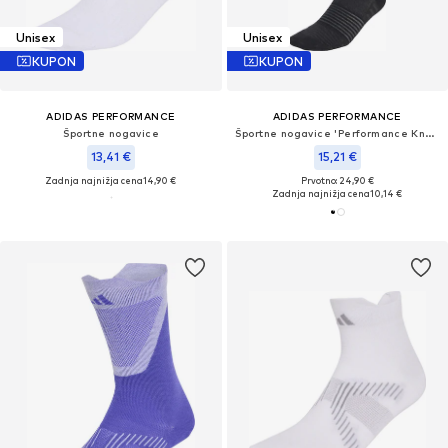
Unisex
Unisex
KUPON
KUPON
ADIDAS PERFORMANCE
ADIDAS PERFORMANCE
Športne nogavice
Športne nogavice 'Performance Knee+ 1 Pair'
13,41 €
15,21 €
Zadnja najnižja cena
14,90 €
Prvotno: 24,90 €
Zadnja najnižja cena
10,14 €