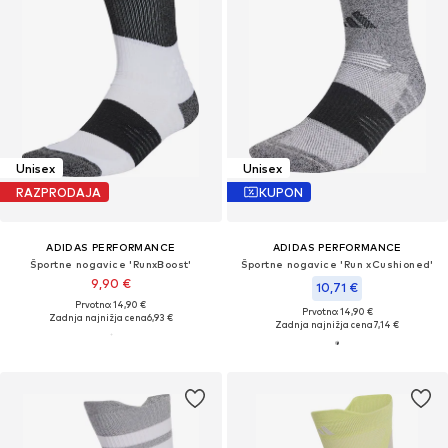
Unisex
Unisex
RAZPRODAJA
KUPON
ADIDAS PERFORMANCE
ADIDAS PERFORMANCE
Športne nogavice 'RunxBoost'
Športne nogavice 'Run xCushioned'
9,90 €
10,71 €
Prvotno: 14,90 €
Prvotno: 14,90 €
Zadnja najnižja cena
6,93 €
Zadnja najnižja cena
7,14 €