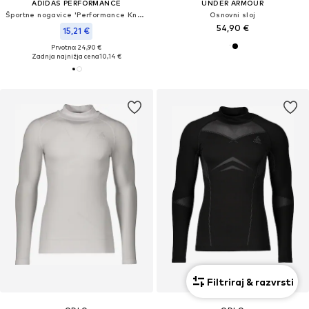
ADIDAS PERFORMANCE
UNDER ARMOUR
Športne nogavice 'Performance Knee+ 1 Pair'
Osnovni sloj
54,90 €
15,21 €
Prvotno: 24,90 €
Zadnja najnižja cena
10,14 €
Filtriraj & razvrsti