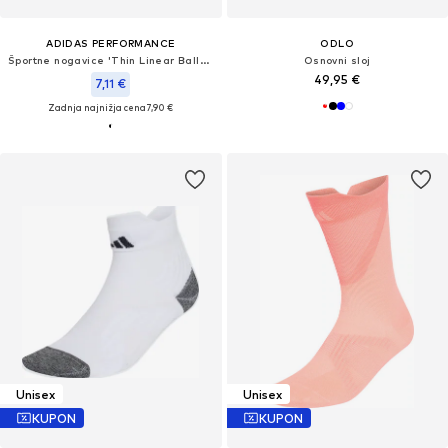
ADIDAS PERFORMANCE
ODLO
Športne nogavice 'Thin Linear Ballerina 2 Pairs'
Osnovni sloj
49,95 €
7,11 €
Zadnja najnižja cena
7,90 €
Unisex
Unisex
KUPON
KUPON