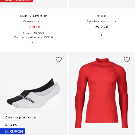
UNDER ARMOUR
ODLO
Osnovni sloj
Športne spodnjice
37,90 €
29,95 €
Prvotno: 54,90 €
Zadnja najnižja cena
35,93 €
2 delno pakiranje
Unisex
KUPON