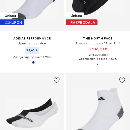
Unisex
Unisex
KUPON
RAZPRODAJA
ADIDAS PERFORMANCE
THE NORTH FACE
Športne nogavice
Športne nogavice 'Trail Run'
Od 16,20 €
13,41 €
Prvotno: 18,00 €
Zadnja najnižja cena
14,90 €
Zadnja najnižja cena
14,58 €