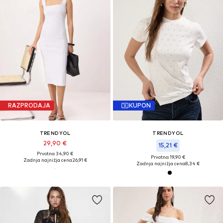
RAZPRODAJA
KUPON
TRENDYOL
TRENDYOL
29,90 €
15,21 €
Prvotno: 34,90 €
Prvotno: 19,90 €
Zadnja najnižja cena
26,91 €
Zadnja najnižja cena
8,34 €