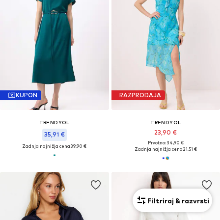
KUPON
RAZPRODAJA
TRENDYOL
TRENDYOL
23,90 €
35,91 €
Prvotno: 34,90 €
Zadnja najnižja cena
39,90 €
Zadnja najnižja cena
21,51 €
Filtriraj & razvrsti