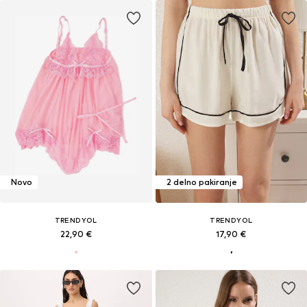
Novo
2 delno pakiranje
TRENDYOL
TRENDYOL
22,90 €
17,90 €