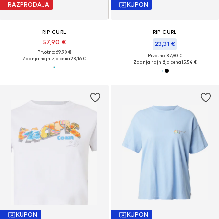
RAZPRODAJA
KUPON
RIP CURL
RIP CURL
57,90 €
23,31 €
Prvotno: 69,90 €
Prvotno: 37,90 €
Zadnja najnižja cena
23,16 €
Zadnja najnižja cena
15,54 €
KUPON
KUPON