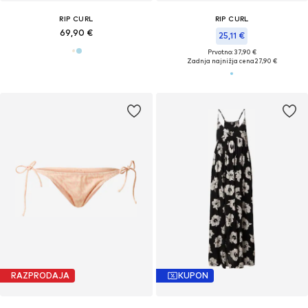
RIP CURL
RIP CURL
69,90 €
25,11 €
Prvotno: 37,90 €
Zadnja najnižja cena
27,90 €
RAZPRODAJA
KUPON