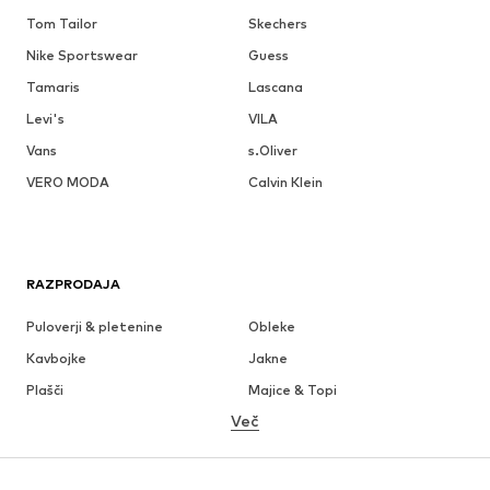
Tom Tailor
Skechers
Nike Sportswear
Guess
Tamaris
Lascana
Levi's
VILA
Vans
s.Oliver
VERO MODA
Calvin Klein
RAZPRODAJA
Puloverji & pletenine
Obleke
Kavbojke
Jakne
Plašči
Majice & Topi
Več
Hlače
Perilo
Krila
Bluze & Tunike
Jope
Blazer