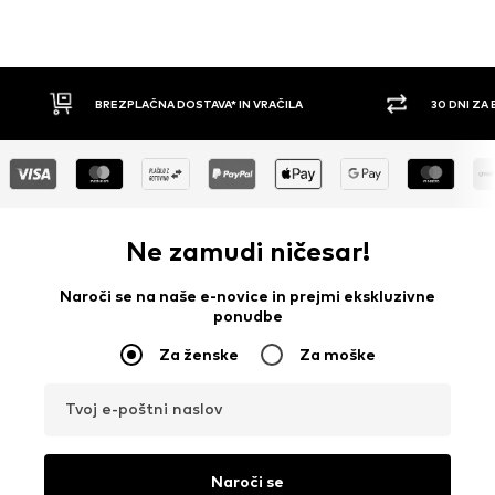
30 DNI ZA BREZPLAČNO VRAČILO
PLAČILO 
Ne zamudi ničesar!
Naroči se na naše e-novice in prejmi ekskluzivne
ponudbe
Za ženske
Za moške
Tvoj e-poštni naslov
Naroči se