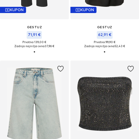
KUPON
KUPON
GESTUZ
GESTUZ
71,91 €
62,91 €
Prvotno: 139,00 €
Prvotno: 99,90 €
Zadnja najnižja cena
37,96 €
Zadnja najnižja cena
52,43 €