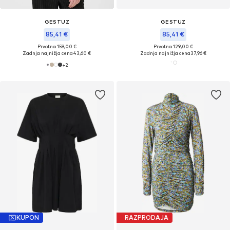
GESTUZ
GESTUZ
85,41 €
85,41 €
Prvotno: 159,00 €
Prvotno: 129,00 €
Zadnja najnižja cena
43,60 €
Zadnja najnižja cena
37,96 €
+
2
KUPON
RAZPRODAJA