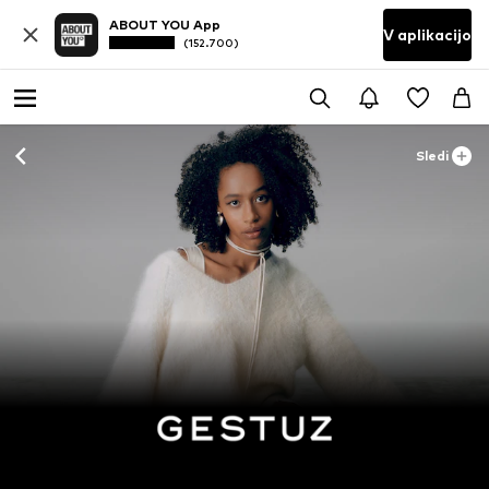
ABOUT YOU App
V aplikacijo
(152.700)
Sledi