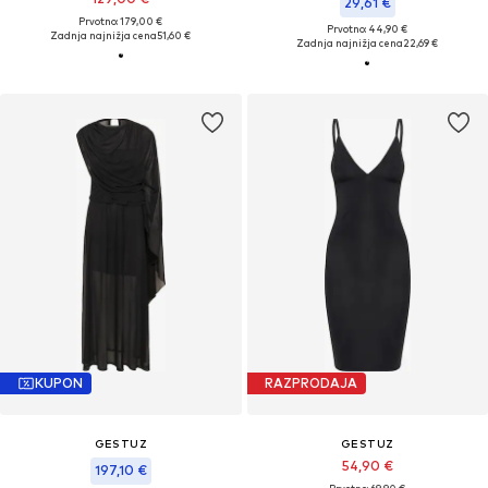
29,61 €
Prvotno: 179,00 €
Prvotno: 44,90 €
Zadnja najnižja cena
51,60 €
Zadnja najnižja cena
22,69 €
KUPON
RAZPRODAJA
GESTUZ
GESTUZ
54,90 €
197,10 €