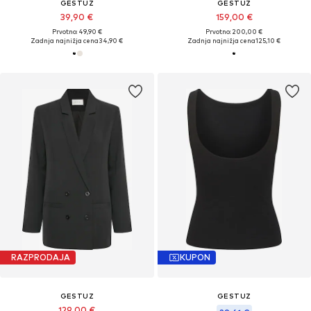
GESTUZ
GESTUZ
39,90 €
159,00 €
Prvotno: 49,90 €
Prvotno: 200,00 €
Zadnja najnižja cena
34,90 €
Zadnja najnižja cena
125,10 €
RAZPRODAJA
KUPON
GESTUZ
GESTUZ
129,00 €