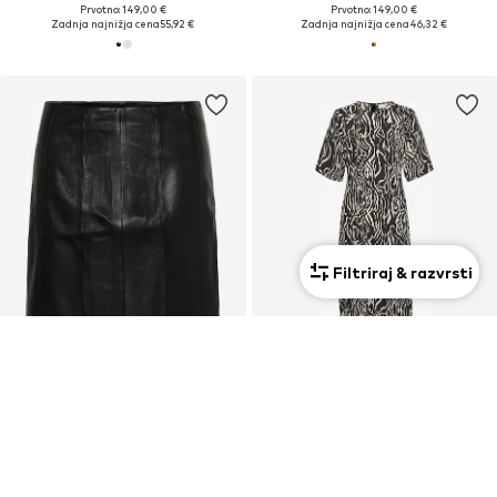
Prvotno: 149,00 €
Prvotno: 149,00 €
Zadnja najnižja cena
55,92 €
Zadnja najnižja cena
46,32 €
Filtriraj & razvrsti
RAZPRODAJA
RAZPRODAJA
GESTUZ
GESTUZ
115,00 €
54,90 €
Prvotno: 289,00 €
Prvotno: 139,00 €
Zadnja najnižja cena
92,00 €
Zadnja najnižja cena
43,92 €