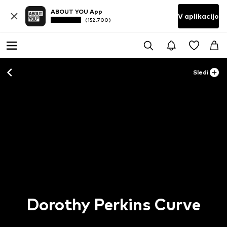
ABOUT YOU App
V aplikacijo
(152.700)
Sledi
Dorothy Perkins Curve