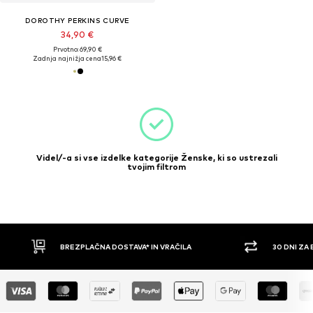
DOROTHY PERKINS CURVE
34,90 €
Prvotno: 69,90 €
Zadnja najnižja cena
15,96 €
Videl/-a si vse izdelke kategorije Ženske, ki so ustrezali
tvojim filtrom
30 DNI ZA BREZPLAČNO VRAČILO
PLAČILO Z 