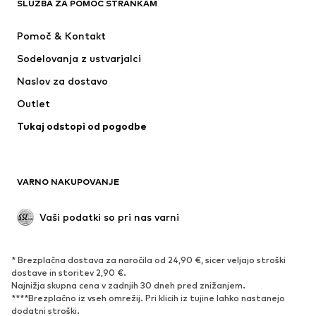
SLUŽBA ZA POMOČ STRANKAM
Novo
V trendu
Obleke
Kavbojke
Pomoč & Kontakt
Majice & Topi
Hlače
Sodelovanja z ustvarjalci
Jakne
Puloverji & pletenine
Naslov za dostavo
Perilo
Bluze & Tunike
Outlet
Plašči
Krila
Tukaj odstopi od pogodbe
Kopalke & Kopalna moda
Jope
Blazer
Kombinezoni & pajaci
Večje številke
Moda za nosečnice
VARNO NAKUPOVANJE
Priložnosti
Ekskluzivno
'Upcycling'
Vaši podatki so pri nas varni
OBUTEV
* Brezplačna dostava za naročila od 24,90 €, sicer veljajo stroški
Novo
Trendovsko
dostave in storitev 2,90 €.
Najnižja skupna cena v zadnjih 30 dneh pred znižanjem.
Superge
Gležnjarji
****Brezplačno iz vseh omrežij. Pri klicih iz tujine lahko nastanejo
Čevlji z visoko peto
Škornji
dodatni stroški.