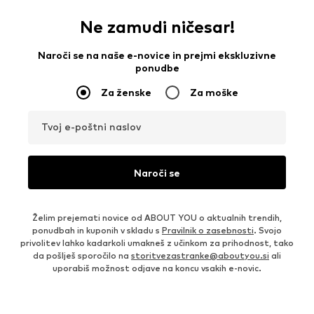
Ne zamudi ničesar!
Naroči se na naše e-novice in prejmi ekskluzivne
ponudbe
Za ženske
Za moške
Tvoj e-poštni naslov
Naroči se
Želim prejemati novice od ABOUT YOU o aktualnih trendih,
ponudbah in kuponih v skladu s
Pravilnik o zasebnosti
. Svojo
privolitev lahko kadarkoli umakneš z učinkom za prihodnost, tako
da pošlješ sporočilo na
storitvezastranke@aboutyou.si
ali
uporabiš možnost odjave na koncu vsakih e-novic.