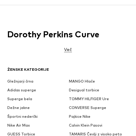
Dorothy Perkins Curve
Več
ŽENSKE KATEGORIJE
Gležnjarji črna
MANGO Hlače
Adidas superge
Desigual torbice
Superge bela
TOMMY HILFIGER Ure
Dežne jakne
CONVERSE Superge
Športni nederčki
Pajkice Nike
Nike Air Max
Calvin Klein Pasovi
GUESS Torbice
TAMARIS Čevlji z visoko peto