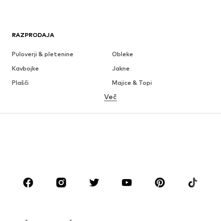
RAZPRODAJA
Puloverji & pletenine
Obleke
Kavbojke
Jakne
Plašči
Majice & Topi
Več
Hlače
Perilo
Krila
Bluze & Tunike
Jope
Blazer
Kopalke & Kopalna moda
Kombinezoni & pajaci
Večje številke
Moda za nosečnice
Obutev
Šport
Dodatki
Premium
OBLAČILA