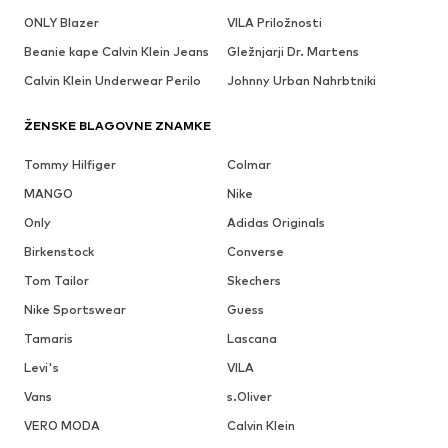
ONLY Blazer
VILA Priložnosti
Beanie kape Calvin Klein Jeans
Gležnjarji Dr. Martens
Calvin Klein Underwear Perilo
Johnny Urban Nahrbtniki
ŽENSKE BLAGOVNE ZNAMKE
Tommy Hilfiger
Colmar
MANGO
Nike
Only
Adidas Originals
Birkenstock
Converse
Tom Tailor
Skechers
Nike Sportswear
Guess
Tamaris
Lascana
Levi's
VILA
Vans
s.Oliver
VERO MODA
Calvin Klein