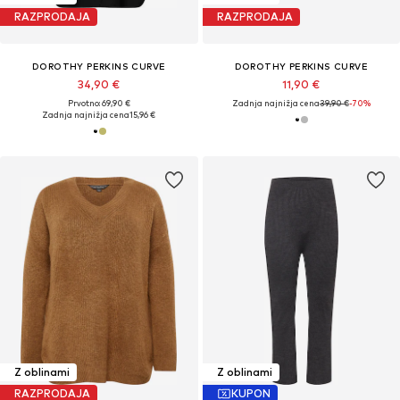
RAZPRODAJA
RAZPRODAJA
DOROTHY PERKINS CURVE
DOROTHY PERKINS CURVE
34,90 €
11,90 €
Prvotno: 69,90 €
Zadnja najnižja cena
39,90 €
-70%
Zadnja najnižja cena
15,96 €
Z oblinami
Z oblinami
RAZPRODAJA
KUPON