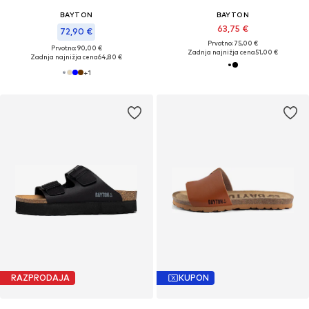
BAYTON
BAYTON
63,75 €
72,90 €
Prvotno: 75,00 €
Prvotno: 90,00 €
Zadnja najnižja cena
51,00 €
Zadnja najnižja cena
64,80 €
+
1
RAZPRODAJA
KUPON