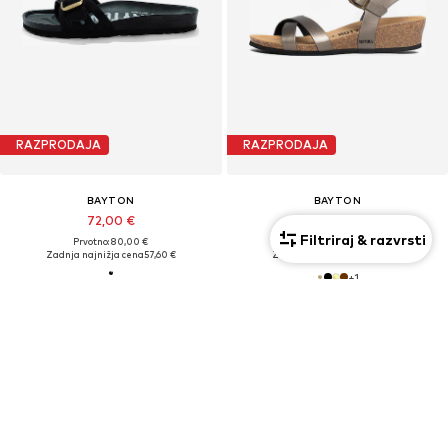
RAZPRODAJA
RAZPRODAJA
BAYTON
BAYTON
72,00 €
72,00 €
Filtriraj & razvrsti
Prvotno: 80,00 €
Prvotno: 80,00 €
Zadnja najnižja cena
57,60 €
Zadnja najnižja cena
57,60 €
+
1