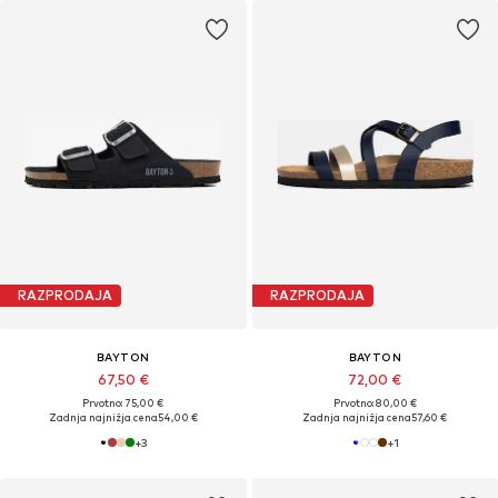
RAZPRODAJA
RAZPRODAJA
BAYTON
BAYTON
67,50 €
72,00 €
Prvotno: 75,00 €
Prvotno: 80,00 €
Zadnja najnižja cena
54,00 €
Zadnja najnižja cena
57,60 €
+
3
+
1