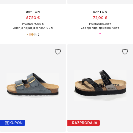
BAYTON
BAYTON
67,50 €
72,00 €
Prvotno: 75,00 €
Prvotno: 80,00 €
Zadnja najnižja cena
54,00 €
Zadnja najnižja cena
57,60 €
+
2
KUPON
RAZPRODAJA