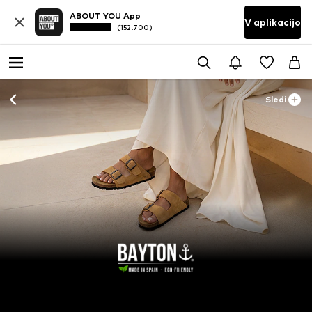
ABOUT YOU App
V aplikacijo
(152.700)
Sledi