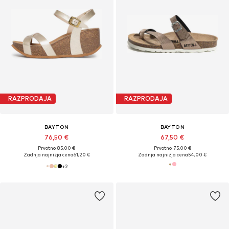
RAZPRODAJA
RAZPRODAJA
BAYTON
BAYTON
76,50 €
67,50 €
Prvotno: 85,00 €
Prvotno: 75,00 €
Zadnja najnižja cena
61,20 €
Zadnja najnižja cena
54,00 €
+
2