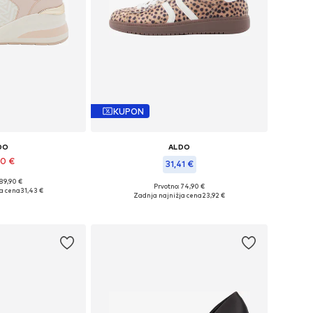
KUPON
DO
ALDO
90 €
31,41 €
 89,90 €
ti: 39-39,5, 41-41,5
Prvotno: 74,90 €
ja cena
31,43 €
Razpoložljive velikosti: 36-36,5, 38, 39-39,5, 40
Zadnja najnižja cena
23,92 €
košarico
Dodaj v košarico