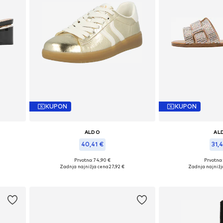
KUPON
KUPON
ALDO
AL
40,41 €
31,4
Prvotno: 74,90 €
Prvotno:
5
Razpoložljive velikosti: 37, 38
Razpoložljive ve
Zadnja najnižja cena
27,92 €
Zadnja najnižj
Dodaj v košarico
Dodaj v 