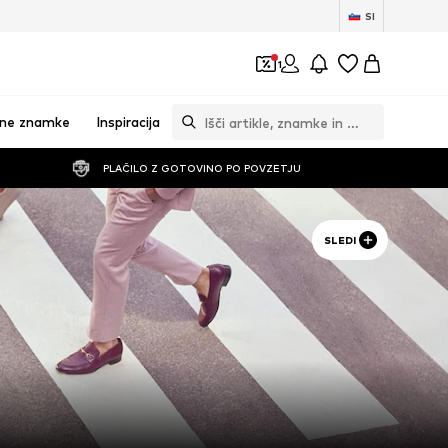
SI
1
vne znamke
Inspiracija
PLAČILO Z GOTOVINO PO POVZETJU
SLEDI