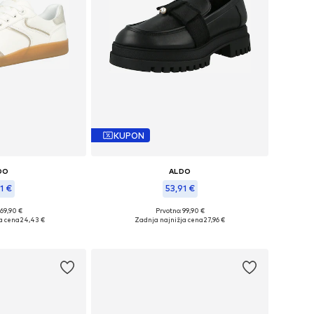
KUPON
DO
ALDO
1 €
53,91 €
 69,90 €
Prvotno: 99,90 €
likosti: 36-36,5
Razpoložljive velikosti: 40
a cena
24,43 €
Zadnja najnižja cena
27,96 €
košarico
Dodaj v košarico