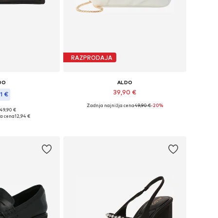
RAZPRODAJA
DO
ALDO
39,90 €
1 €
Zadnja najnižja cena
49,90 €
-20%
Razpoložljive velikosti: One Size
 49,90 €
ikosti: One Size
ja cena
12,94 €
Dodaj v košarico
košarico