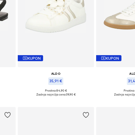
KUPON
KUPON
ALDO
AL
35,91 €
31,4
Prvotno: 84,90 €
Prvotno:
Razpoložljive velikosti: 37
Razpoložljive ve
Zadnja najnižja cena
39,90 €
Zadnja najnižj
Dodaj v košarico
Dodaj v 