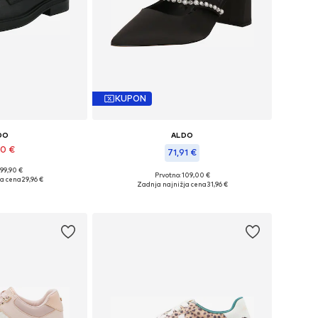
KUPON
DO
ALDO
90 €
71,91 €
 99,90 €
kosti: 37, 39-39,5
Prvotno: 109,00 €
ja cena
29,96 €
Razpoložljive velikosti: 39-39,5, 40
Zadnja najnižja cena
31,96 €
košarico
Dodaj v košarico