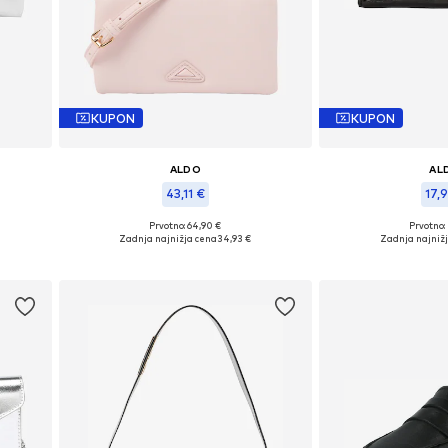
KUPON
KUPON
ALDO
AL
43,11 €
17,9
ze
Prvotno: 64,90 €
Prvotno:
Razpoložljive velikosti: One Size
Razpoložljive vel
Zadnja najnižja cena
34,93 €
Zadnja najniž
Dodaj v košarico
Dodaj v 