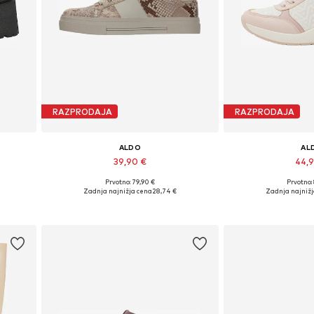
RAZPRODAJA
RAZPRODAJA
ALDO
AL
39,90 €
44,
Prvotno: 79,90 €
Prvotno:
Razpoložljive velikosti: 38, 39-39,5, 40
Razpoložljive velikos
1-41,5
Zadnja najnižja cena
28,74 €
Zadnja najniž
Dodaj v košarico
Dodaj v 