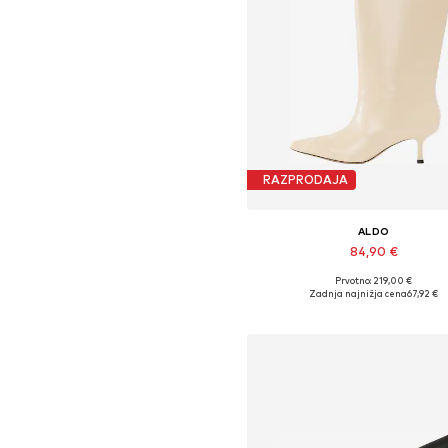
RAZPRODAJA
ALDO
84,90 €
Prvotno: 219,00 €
Razpoložljive velikosti: 35, 36, 37, 3
Zadnja najnižja cena
67,92 €
Dodaj v košarico