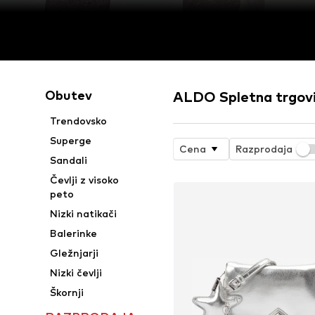
Obutev
ALDO Spletna trgov
Trendovsko
Superge
Cena
Razprodaja
Sandali
Čevlji z visoko
peto
Nizki natikači
Balerinke
Gležnjarji
Nizki čevlji
Škornji