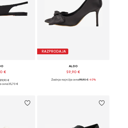
RAZPRODAJA
DO
ALDO
90 €
59,90 €
Zadnja najnižja cena
99,90 €
-40%
 89,90 €
likosti: 39-39,5
Razpoložljive velikosti: 38
a cena
35,70 €
košarico
Dodaj v košarico