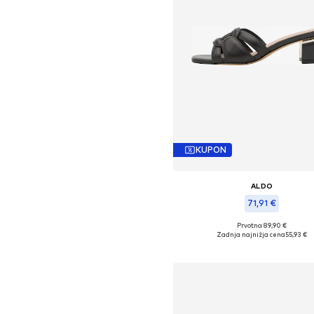
KUPON
ALDO
71,91 €
Prvotno: 89,90 €
Razpoložljive velikosti: 36-36,
Zadnja najnižja cena
55,93 €
Dodaj v košarico