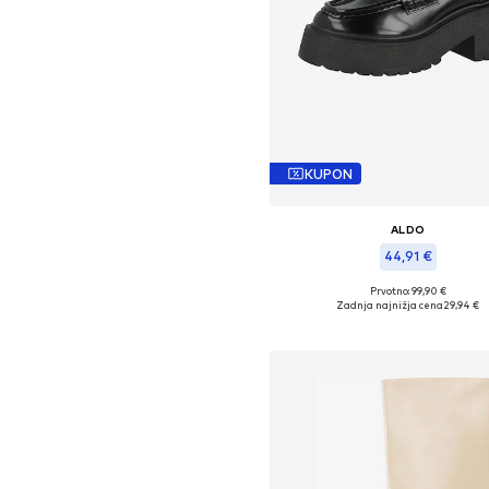
KUPON
ALDO
44,91 €
Prvotno: 99,90 €
Razpoložljive velikosti: 39-39,5, 4
Zadnja najnižja cena
29,94 €
Dodaj v košarico