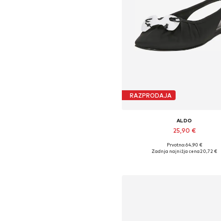
RAZPRODAJA
ALDO
25,90 €
Prvotno: 64,90 €
Razpoložljive velikosti: 38
Zadnja najnižja cena
20,72 €
Dodaj v košarico