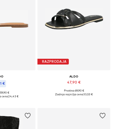
RAZPRODAJA
DO
ALDO
47,90 €
1 €
Prvotno: 69,90 €
Razpoložljive velikosti: 37, 40
 59,90 €
likosti: 36-36,5
Zadnja najnižja cena
33,53 €
a cena
24,43 €
Dodaj v košarico
košarico