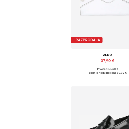
RAZPRODAJA
ALDO
37,90 €
Prvotno: 44,90 €
Razpoložljive velikosti: One Si
Zadnja najnižja cena
30,32 €
Dodaj v košarico