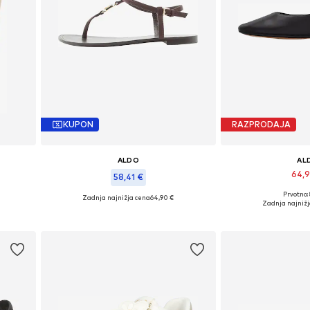
KUPON
RAZPRODAJA
ALDO
AL
64,
58,41 €
Prvotno:
Zadnja najnižja cena
64,90 €
8, 42,5
Razpoložljive ve
Razpoložljive velikosti: 37, 40
Zadnja najnižj
Dodaj v 
Dodaj v košarico