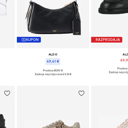
KUPON
RAZPRODAJA
ALDO
AL
69,
49,41 €
Prvotno:
ze
Razpoložljive veli
Prvotno: 69,90 €
Razpoložljive velikosti: One Size
Zadnja najniž
Zadnja najnižja cena
23,16 €
Dodaj v 
Dodaj v košarico