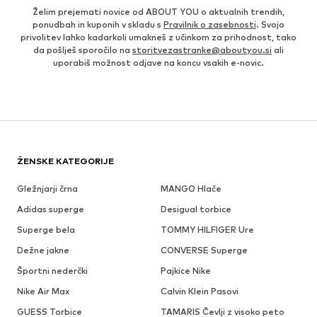
Želim prejemati novice od ABOUT YOU o aktualnih trendih,
ponudbah in kuponih v skladu s
Pravilnik o zasebnosti
. Svojo
privolitev lahko kadarkoli umakneš z učinkom za prihodnost, tako
da pošlješ sporočilo na
storitvezastranke@aboutyou.si
ali
uporabiš možnost odjave na koncu vsakih e-novic.
ŽENSKE KATEGORIJE
Gležnjarji črna
MANGO Hlače
Adidas superge
Desigual torbice
Superge bela
TOMMY HILFIGER Ure
Dežne jakne
CONVERSE Superge
Športni nederčki
Pajkice Nike
Nike Air Max
Calvin Klein Pasovi
GUESS Torbice
TAMARIS Čevlji z visoko peto