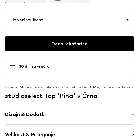
Izberi velikost
Dodaj v košarico
30 dni za vračilo
Topi
Majice brez rokavov
studioselect Majice brez rokavov
studioselect Top 'Pina' v Črna
Dizajn & Dodatki
Univerzalne barve
Velikost & Prileganje
Jersey