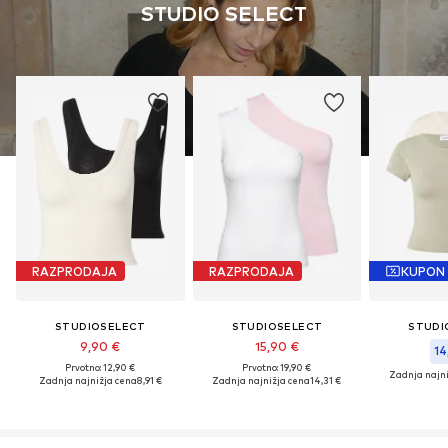
STUDIO SELECT
RAZPRODAJA
RAZPRODAJA
KUPON
STUDIOSELECT
STUDIOSELECT
STUDI
9,90 €
15,90 €
14
Prvotno: 12,90 €
Prvotno: 19,90 €
Zadnja najni
Zadnja najnižja cena
8,91 €
Zadnja najnižja cena
14,31 €