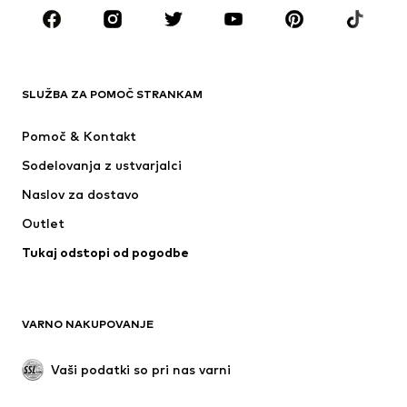
Dodatki
Premium
OBLAČILA
SLUŽBA ZA POMOČ STRANKAM
Novo
V trendu
Obleke
Kavbojke
Pomoč & Kontakt
Majice & Topi
Hlače
Sodelovanja z ustvarjalci
Jakne
Puloverji & pletenine
Naslov za dostavo
Perilo
Bluze & Tunike
Outlet
Plašči
Krila
Tukaj odstopi od pogodbe
Kopalke & Kopalna moda
Jope
Blazer
Kombinezoni & pajaci
Večje številke
Moda za nosečnice
VARNO NAKUPOVANJE
Priložnosti
Ekskluzivno
'Upcycling'
Vaši podatki so pri nas varni
OBUTEV