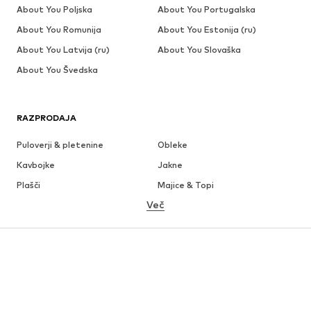
About You Poljska
About You Portugalska
About You Romunija
About You Estonija (ru)
About You Latvija (ru)
About You Slovaška
About You Švedska
RAZPRODAJA
Puloverji & pletenine
Obleke
Kavbojke
Jakne
Plašči
Majice & Topi
Več
Hlače
Perilo
Krila
Bluze & Tunike
Jope
Blazer
Kopalke & Kopalna moda
Kombinezoni & pajaci
Večje številke
Moda za nosečnice
Obutev
Šport