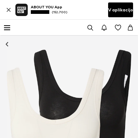
ABOUT YOU App
V aplikacijo
(152.700)