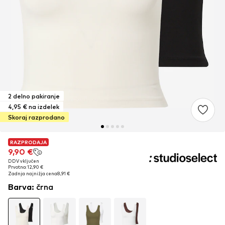
2 delno pakiranje
4,95 € na izdelek
Skoraj razprodano
RAZPRODAJA
RAZPRODAJA
9,90 €
9,90 €
DDV vključen
DDV vključen
Prvotno: 12,90 €
Prvotno: 12,90 €
Zadnja najnižja cena
Zadnja najnižja cena
8,91 €
8,91 €
Barva
:
črna