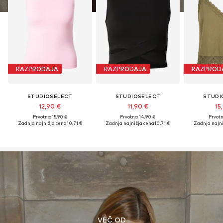
RAZPRODAJA
RAZPRODAJA
RAZPROD
STUDIOSELECT
STUDIOSELECT
STUDI
12,90 €
11,90 €
15
Prvotno: 15,90 €
Prvotno: 14,90 €
Prvotn
Zadnja najnižja cena
10,71 €
Zadnja najnižja cena
10,71 €
Zadnja najni
VEČ OD