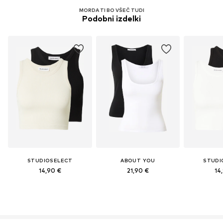
MORDA TI BO VŠEČ TUDI
Podobni izdelki
STUDIOSELECT
ABOUT YOU
STUDI
14,90 €
21,90 €
14