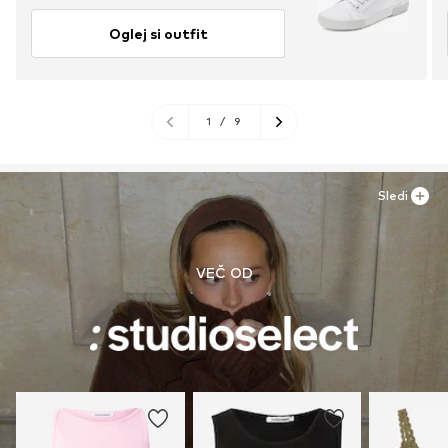
Oglej si outfit
1
/
9
Sledi
VEČ OD