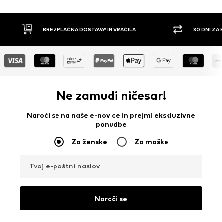
30 DNI ZA BREZPLAČNO VRAČILO
PLAČILO Z 
Ne zamudi ničesar!
Naroči se na naše e-novice in prejmi ekskluzivne
ponudbe
Za ženske
Za moške
Tvoj e-poštni naslov
Naroči se