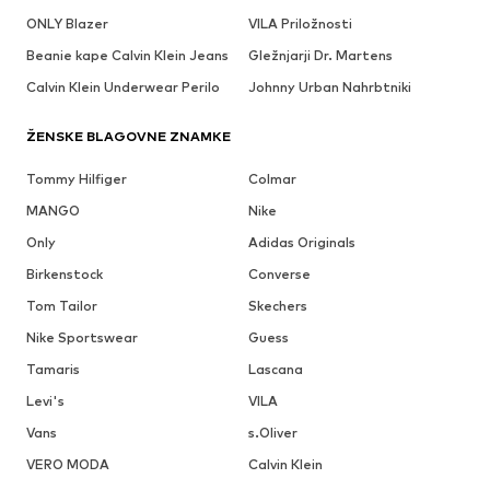
ONLY Blazer
VILA Priložnosti
Beanie kape Calvin Klein Jeans
Gležnjarji Dr. Martens
Calvin Klein Underwear Perilo
Johnny Urban Nahrbtniki
ŽENSKE BLAGOVNE ZNAMKE
Tommy Hilfiger
Colmar
MANGO
Nike
Only
Adidas Originals
Birkenstock
Converse
Tom Tailor
Skechers
Nike Sportswear
Guess
Tamaris
Lascana
Levi's
VILA
Vans
s.Oliver
VERO MODA
Calvin Klein