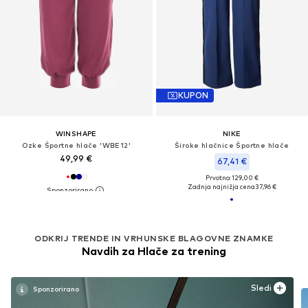
KUPON
WINSHAPE
NIKE
Ozke Športne hlače 'WBE12'
Široke hlačnice Športne hlače
49,99 €
67,41 €
Prvotno: 129,00 €
Zadnja najnižja cena
37,96 €
ODKRIJ TRENDE IN VRHUNSKE BLAGOVNE ZNAMKE
Navdih za Hlače za trening
Sledi