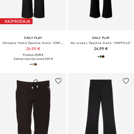
RAZPRODAJA
ONLY PLAY
ONLY PLAY
Ohlapna forma Športne hlače 'ONPSeren'
Na zvonec Športne hlače 'ONPFOLD'
26,90 €
24,99 €
Prvotno: 29,99 €
Zadnja najnižja cena
23,90 €