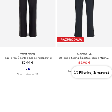
RAZPRODAJA
WINSHAPE
ICANIWILL
Regularen Športne hlače 'CUL601C'
Ohlapna forma Športne hlače 'Nimble'
52,99 €
64,90 €
Prvotno: 79,90 €
Zadnja najnižja cena
54,90 €
Filtriraj & razvrsti