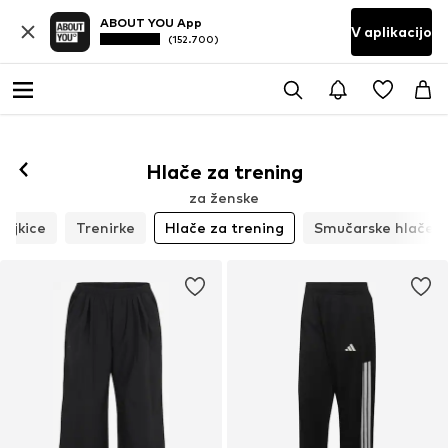
ABOUT YOU App
V aplikacijo
(152.700)
Hlače za trening
za ženske
Pajkice
Trenirke
Hlače za trening
Smučarske hlače