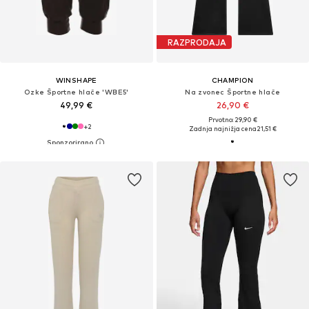
RAZPRODAJA
WINSHAPE
CHAMPION
Ozke Športne hlače 'WBE5'
Na zvonec Športne hlače
49,99 €
26,90 €
Prvotno: 29,90 €
+
2
Zadnja najnižja cena
21,51 €