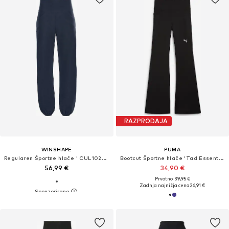
RAZPRODAJA
WINSHAPE
PUMA
Regularen Športne hlače ' CUL102LC '
Bootcut Športne hlače 'Tad Essentials'
56,99 €
34,90 €
Prvotno: 39,95 €
Zadnja najnižja cena
26,91 €