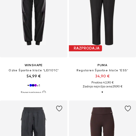
RAZPRODAJA
WINSHAPE
PUMA
Ozke Športne hlače 'LEI101C'
Regularen Športne hlače 'ESS'
54,99 €
34,90 €
Prvotno: 42,90 €
+
1
Zadnja najnižja cena
29,90 €