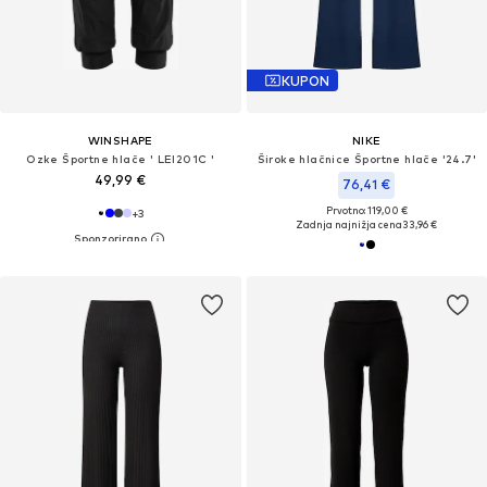
KUPON
WINSHAPE
NIKE
Ozke Športne hlače ' LEI201C '
Široke hlačnice Športne hlače '24.7'
49,99 €
76,41 €
Prvotno: 119,00 €
+
3
Zadnja najnižja cena
33,96 €