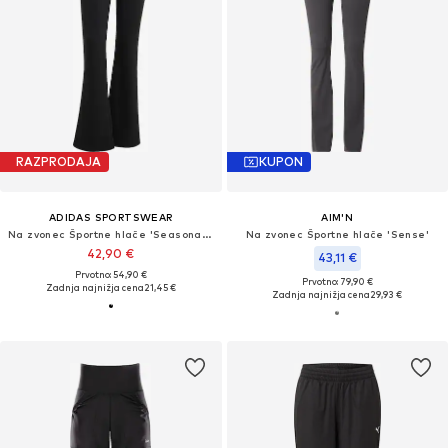
RAZPRODAJA
KUPON
ADIDAS SPORTSWEAR
AIM'N
Na zvonec Športne hlače 'Seasonal Essentials'
Na zvonec Športne hlače 'Sense'
42,90 €
43,11 €
Prvotno: 54,90 €
Prvotno: 79,90 €
Zadnja najnižja cena
21,45 €
Zadnja najnižja cena
29,93 €