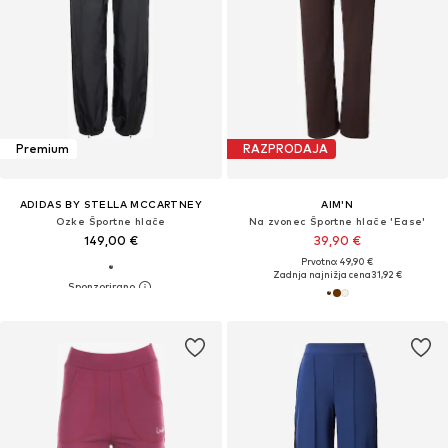
Premium
RAZPRODAJA
ADIDAS BY STELLA MCCARTNEY
AIM'N
Ozke Športne hlače
Na zvonec Športne hlače 'Ease'
149,00 €
39,90 €
Prvotno: 49,90 €
Zadnja najnižja cena
31,92 €