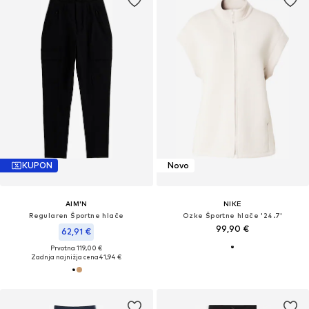
KUPON
Novo
AIM'N
NIKE
Regularen Športne hlače
Ozke Športne hlače '24.7'
99,90 €
62,91 €
Prvotno: 119,00 €
Zadnja najnižja cena
41,94 €