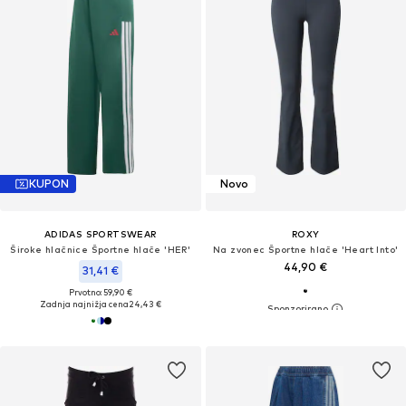
KUPON
Novo
ADIDAS SPORTSWEAR
ROXY
Široke hlačnice Športne hlače 'HER'
Na zvonec Športne hlače 'Heart Into'
44,90 €
31,41 €
Prvotno: 59,90 €
Zadnja najnižja cena
24,43 €