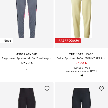
Novo
RAZPRODAJA
UNDER ARMOUR
THE NORTH FACE
Regularen Športne hlače 'Challenger'
Ozke Športne hlače 'MOUNTAIN ATHLETICS'
49,90 €
57,90 €
Prvotno: 84,90 €
Zadnja najnižja cena
31,92 €