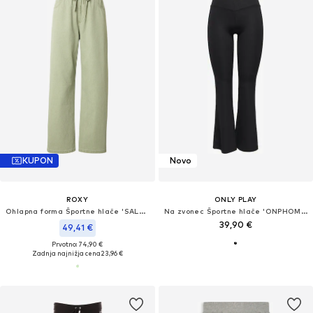
KUPON
Novo
ROXY
ONLY PLAY
Ohlapna forma Športne hlače 'SALTWATERCOLORM'
Na zvonec Športne hlače 'ONPHOMIE'
39,90 €
49,41 €
Prvotno: 74,90 €
Zadnja najnižja cena
23,96 €