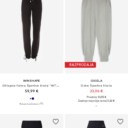
RAZPRODAJA
WINSHAPE
GISELA
Ohlapna forma Športne hlače 'WTE8'
Ozke Športne hlače
59,99 €
23,96 €
Prvotno: 35,95 €
Zadnja najnižja cena
21,56 €