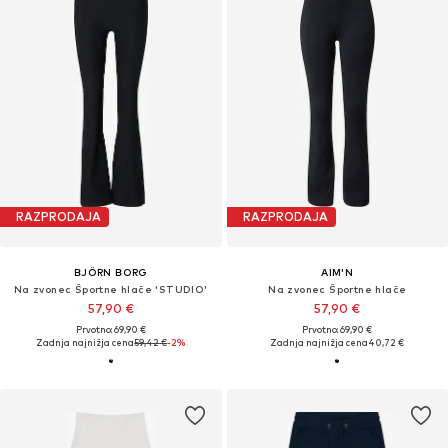
RAZPRODAJA
RAZPRODAJA
BJÖRN BORG
AIM'N
Na zvonec Športne hlače 'STUDIO'
Na zvonec Športne hlače
57,90 €
57,90 €
Prvotno: 69,90 €
Prvotno: 69,90 €
Zadnja najnižja cena
59,42 €
-2%
Zadnja najnižja cena
40,72 €