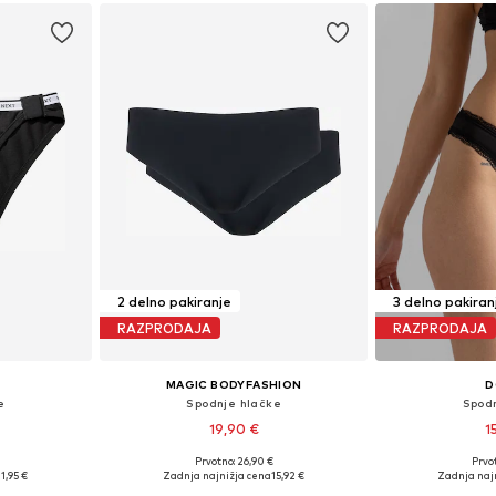
2 delno pakiranje
3 delno pakiran
RAZPRODAJA
RAZPRODAJA
MAGIC BODYFASHION
D
e
Spodnje hlačke
Spod
19,90 €
1
Prvotno: 26,90 €
Prvot
 S, M, XL, XXL
Razpoložljive velikosti: S, M, L, XL
Razpoložljive velik
11,95 €
Zadnja najnižja cena
15,92 €
Zadnja naj