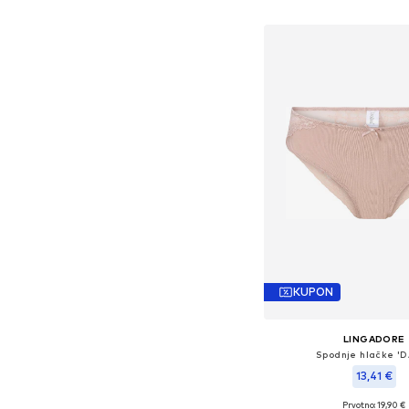
Dodaj v košar
KUPON
LINGADORE
Spodnje hlačke 'D
13,41 €
Prvotno: 19,90 €