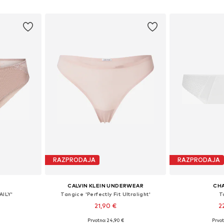
ico
Dodaj v košarico
Dodaj 
RAZPRODAJA
RAZPRODAJA
CALVIN KLEIN UNDERWEAR
CH
AILY'
Tangice 'Perfectly Fit Ultralight'
T
21,90 €
2
Prvotno: 24,90 €
Prvot
Razpoložljive velikosti: XS, S, M, L, XL
Razpoložljive vel