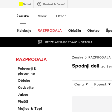
Outlet
Kontakt & Pomoč
Ženske
Moški
Otroci
Kolekcije
RAZPRODAJA
Oblačila
Obutev
Špo
BREZPLAČNA DOSTAVA* IN VRAČILA
Ženske
RAZPRODAJA
RAZPRODAJA
Spodnji deli
za že
Puloverji &
pletenine
Obleke
Cena
Popust
Kavbojke
Jakne
Plašči
Majice & Topi