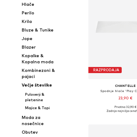
Hlače
Perilo
Krila
Bluze & Tunike
Jope
Blazer
Kopalke &
Kopalna moda
Kombinezoni &
RAZPRODAJA
pajaci
Večje številke
CHANTELLE
Spodnje hlače 'Play C
Puloverji &
23,90 €
pletenine
Prvotno: 32,90 €
Majice & Topi
Razpoložljive velikosti: S, 
Zadnja najnižja cena
Dodaj v košar
Moda za
nosečnice
Obutev