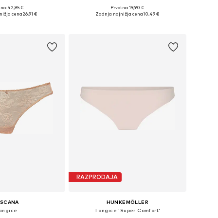
no: 42,95 €
Prvotno: 19,90 €
osti: XS, S, M, L, XL, XXL
Razpoložljive velikosti: S, M, L, XL, XXL
nižja cena
26,91 €
Zadnja najnižja cena
10,49 €
v košarico
Dodaj v košarico
RAZPRODAJA
ASCANA
HUNKEMÖLLER
angice
Tangice 'Super Comfort'