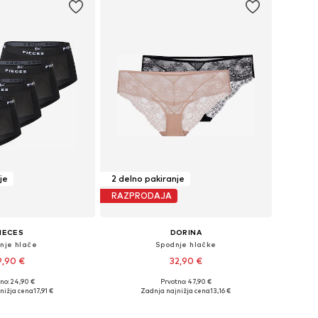
je
2 delno pakiranje
RAZPRODAJA
IECES
DORINA
nje hlače
Spodnje hlačke
9,90 €
32,90 €
no: 24,90 €
Prvotno: 47,90 €
ikosti: XS, S, M, L, XL
Razpoložljive velikosti: XS, S, M, L, XL, XXL
nižja cena
17,91 €
Zadnja najnižja cena
13,16 €
v košarico
Dodaj v košarico