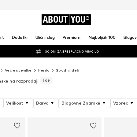
ABOUT
YOU
rt
Dodatki
Ulični slog
Premium
Najboljših 100
Blago
30 DNI ZA BREZPLAČNO VRAČILO
Večje številke
Perilo
Spodnji deli
nske na razprodaji
709
Velikost
Barva
Blagovne Znamke
Vzorec