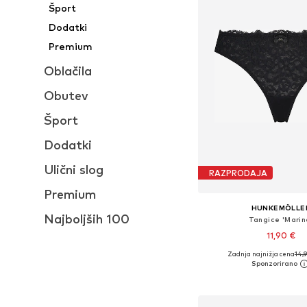
Šport
Dodatki
Premium
Oblačila
Obutev
Šport
Dodatki
Ulični slog
RAZPRODAJA
Premium
HUNKEMÖLLE
Najboljših 100
Tangice 'Marin
11,90 €
Zadnja najnižja cena
14,
Razpoložljive velikosti:
Dodaj v košar