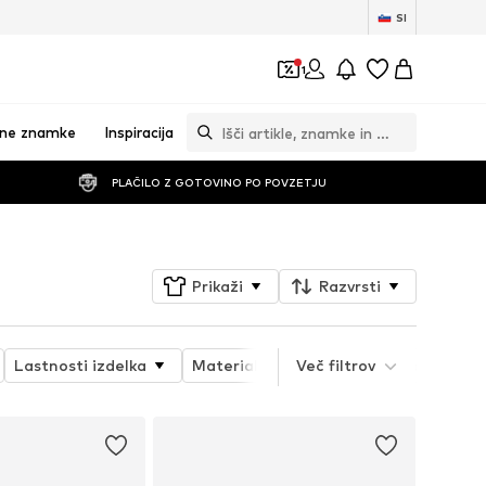
SI
1
vne znamke
Inspiracija
PLAČILO Z GOTOVINO PO POVZETJU
Prikaži
Razvrsti
Lastnosti izdelka
Material
Več filtrov
Paket
Podrobnost