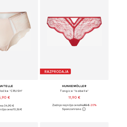
RAZPRODAJA
ANTELLE
HUNKEMÖLLER
hlačke 'CRUSH'
Tangice 'Isabelle'
5,90 €
11,90 €
Zadnja najnižja cena
14,90 €
-20%
no: 34,90 €
likosti: S, L, XL, XXL
Razpoložljive velikosti: XS, S, M
nižja cena
10,36 €
v košarico
Dodaj v košarico