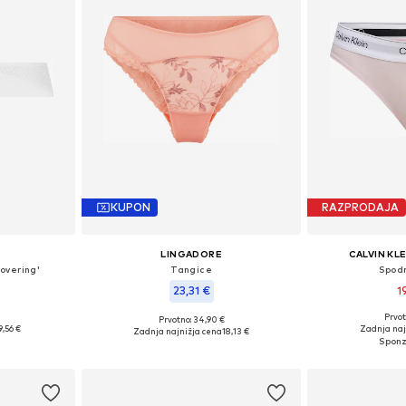
KUPON
RAZPRODAJA
LINGADORE
CALVIN KL
overing'
Tangice
Spod
23,31 €
1
Prvot
Prvotno: 34,90 €
M, L, XL, XXL
Razpoložljive
Razpoložljive velikosti: S, M, L
9,56 €
Zadnja naj
Zadnja najnižja cena
18,13 €
ico
Dodaj 
Dodaj v košarico