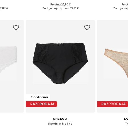
Prvotno: 27,90 €
Prvot
likostih
Razpoložljive velikosti: XS, S, M, L, XL
Razpoložljive velik
2,87 €
Zadnja najnižja cena
19,71 €
Zadnja naj
ico
Dodaj v košarico
Dodaj 
Z oblinami
RAZPRODAJA
RAZPRODAJA
SHEEGO
L
e
Spodnje hlačke
T