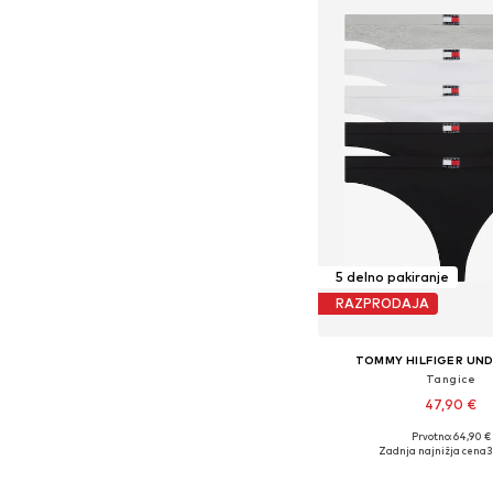
5 delno pakiranje
RAZPRODAJA
TOMMY HILFIGER UN
Tangice
47,90 €
+
1
Prvotno: 64,90 €
Na voljo v različnih ve
Zadnja najnižja cena
3
Dodaj v košar