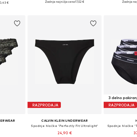
 S, L, XL, XXL
Zadnja najnižja cena
17,52 €
Zadnja na
0,43 €
Dodaj v košarico
Dodaj 
ico
3 delno pakiran
RAZPRODAJA
RAZPRODAJA
DERWEAR
CALVIN KLEIN UNDERWEAR
Spodnje hlačke 'Perfectly Fit Ultralight'
Spodnje hlačke '
24,90 €
3