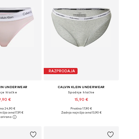
RAZPRODAJA
EIN UNDERWEAR
CALVIN KLEIN UNDERWEAR
nje hlačke
Spodnje hlačke
9,90 €
15,90 €
+
1
no: 24,90 €
Prvotno: 17,90 €
 velikosti: S, M, L
Razpoložljive velikosti: XS, M, L, XL
nižja cena
17,91 €
Zadnja najnižja cena
13,90 €
v košarico
Dodaj v košarico