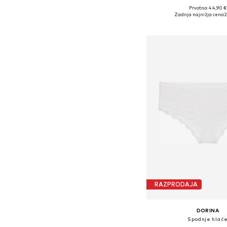
Prvotno: 44,90 €
Na voljo v različnih ve
Zadnja najnižja cena
2
Dodaj v košar
RAZPRODAJA
DORINA
Spodnje hlač