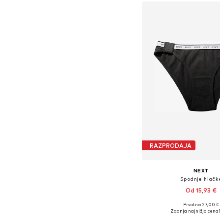
RAZPRODAJA
NEXT
Spodnje hlačk
Od 15,93 €
Prvotno: 27,00 €
Razpoložljive velikosti: XS,
Zadnja najnižja cena