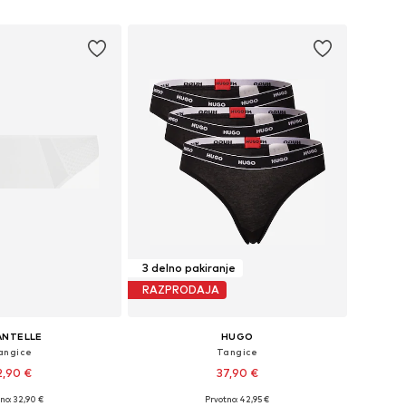
v košarico
Dodaj v košarico
3 delno pakiranje
RAZPRODAJA
ANTELLE
HUGO
angice
Tangice
2,90 €
37,90 €
no: 32,90 €
Prvotno: 42,95 €
ikosti: S, M, L, XL, XXL
Razpoložljive velikosti: XS, S, M, XL, XXL