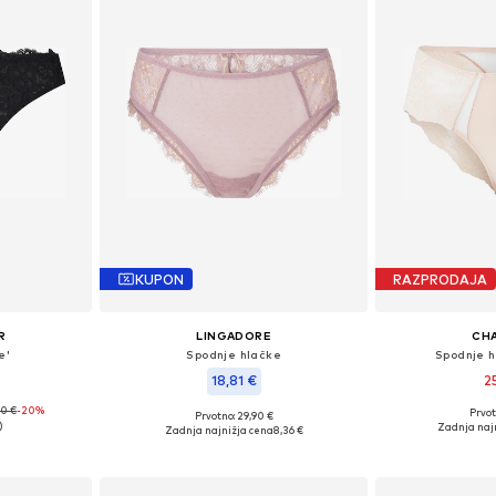
KUPON
RAZPRODAJA
R
LINGADORE
CH
e'
Spodnje hlačke
Spodnje 
18,81 €
2
90 €
-20%
Prvot
Prvotno: 29,90 €
 M, L, XL
Razpoložljive ve
Razpoložljive velikosti: XS, S, M, L, XXL
Zadnja naj
Zadnja najnižja cena
8,36 €
ico
Dodaj 
Dodaj v košarico