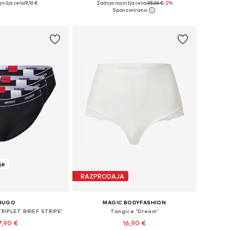
jnižja cena
9,16 €
Zadnja najnižja cena
38,66 €
-2%
v košarico
Dodaj v košarico
je
RAZPRODAJA
HUGO
MAGIC BODYFASHION
TRIPLET BRIEF STRIPE'
Tangice 'Dream'
7,90 €
16,90 €