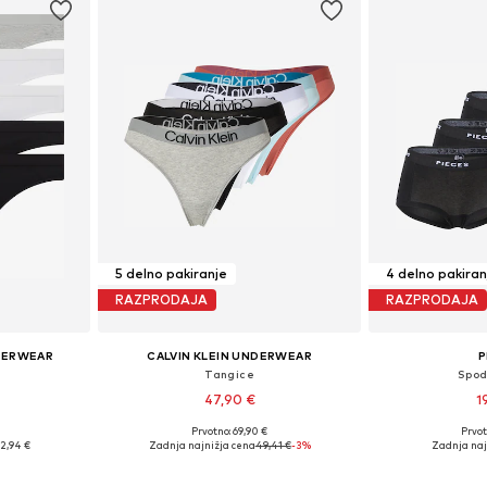
5 delno pakiranje
4 delno pakiran
RAZPRODAJA
RAZPRODAJA
DERWEAR
CALVIN KLEIN UNDERWEAR
P
Tangice
Spod
47,90 €
1
Prvotno: 69,90 €
Prvot
likostih
Razpoložljive velikosti: XS, S, M
Razpoložljive vel
2,94 €
Zadnja najnižja cena
49,41 €
-3%
Zadnja naj
ico
Dodaj v košarico
Dodaj 