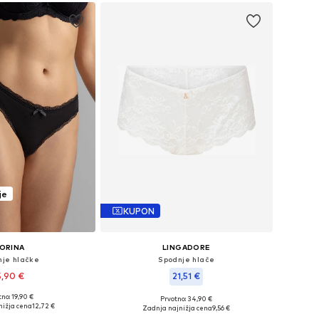
je
KUPON
ORINA
LINGADORE
nje hlačke
Spodnje hlače
5,90 €
21,51 €
no: 19,90 €
Prvotno: 34,90 €
osti: XS, S, M, L, XL, XXL
Razpoložljive velikosti: S, M, L, XL, XXL
nižja cena
12,72 €
Zadnja najnižja cena
9,56 €