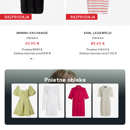
RAZPRODAJA
RAZPRODAJA
ARMANI EXCHANGE
KARL LAGERFELD
Obleka
Obleka
69,90 €
89,40 €
Prvotno: 89,90 €
Prvotno: 149,00 €
Zadnja najnižja cena
53,91 €
Zadnja najnižja cena
71,52 €
Poletne obleke