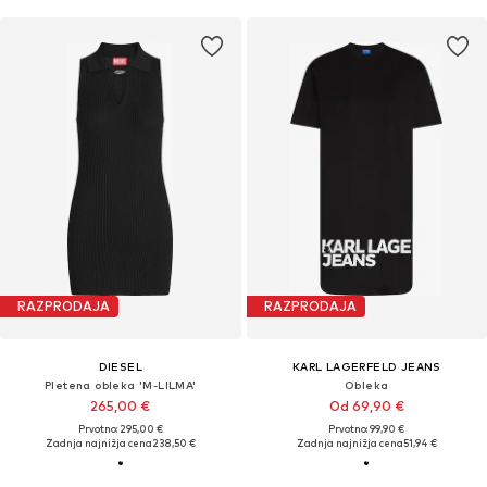
RAZPRODAJA
RAZPRODAJA
DIESEL
KARL LAGERFELD JEANS
Pletena obleka 'M-LILMA'
Obleka
265,00 €
Od 69,90 €
Prvotno: 295,00 €
Prvotno: 99,90 €
Zadnja najnižja cena
238,50 €
Zadnja najnižja cena
51,94 €