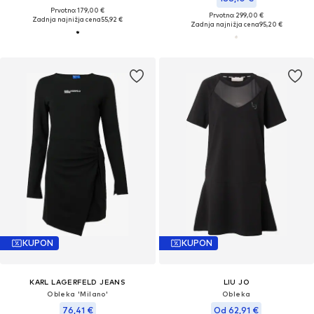
Prvotno: 179,00 €
Prvotno: 299,00 €
Zadnja najnižja cena
55,92 €
Zadnja najnižja cena
95,20 €
KUPON
KUPON
KARL LAGERFELD JEANS
LIU JO
Obleka 'Milano'
Obleka
76,41 €
Od 62,91 €