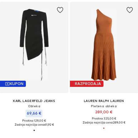
KUPON
RAZPRODAJA
KARL LAGERFELD JEANS
LAUREN RALPH LAUREN
Obleka
Pletena obleka
289,00 €
69,66 €
Prvotno: 325,00 €
Prvotno: 129,00 €
Zadnja najnižja cena
289,00 €
Zadnja najnižja cena
61,92 €