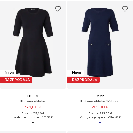
Novo
Novo
RAZPRODAJA
RAZPRODAJA
LIU JO
JOOP!
Pletena obleka
Pletena obleka 'Kulana'
179,00 €
205,00 €
Prvotno: 199,00 €
Prvotno: 229,00 €
Zadnja najnižja cena
161,10 €
Zadnja najnižja cena
184,50 €