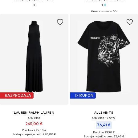
RAZPRODAJA
KUPON
LAUREN RALPH LAUREN
ALLSAINTS
Obleka
Obleka 'ZAYA'
245,00 €
76,41 €
Prvotno: 275,00 €
Prvotno: 99,90 €
Zadnja najnižja cena
220,00 €
Zadnja najnižja cena
52,43 €