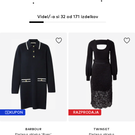
Videl/-a si 32 od 171 izdelkov
KUPON
RAZPRODAJA
BARBOUR
TWINSET
Pletena obleka 'River'
Pletena obleka