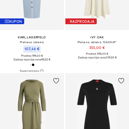
KUPON
RAZPRODAJA
KARL LAGERFELD
IVY OAK
Pletena obleka
Pletena obleka 'DASHA*'
355,00 €
107,46 €
Prvotno: 395,00 €
Prvotno: 199,00 €
Zadnja najnižja cena
319,50 €
Zadnja najnižja cena
95,52 €