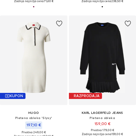
Zadnja najnižja cena
71,60 €
Zadnja najnižja cena
238,50 €
KUPON
RAZPRODAJA
HUGO
KARL LAGERFELD JEANS
Pletena obleka 'Slysy'
Pletena obleka
159,00 €
197,10 €
Prvotno: 179,00 €
Prvotno: 249,00 €
Zadnja najnižja cena
159,00 €