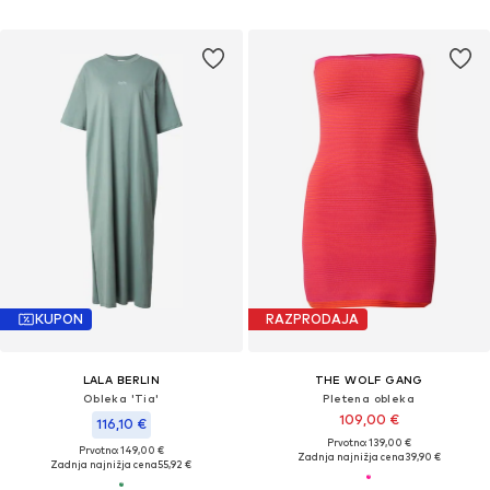
KUPON
RAZPRODAJA
LALA BERLIN
THE WOLF GANG
Obleka 'Tia'
Pletena obleka
109,00 €
116,10 €
Prvotno: 139,00 €
Prvotno: 149,00 €
Zadnja najnižja cena
39,90 €
Zadnja najnižja cena
55,92 €