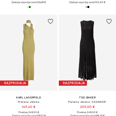
Zadnja najnižja cena
126,65 €
Zadnja najnižja cena
100,00 €
RAZPRODAJA
RAZPRODAJA
KARL LAGERFELD
TED BAKER
Pletena obleka
Pletena obleka 'CASANDR'
149,40 €
209,00 €
Prvotno: 249,00 €
Prvotno: 349,00 €
Zadnja najnižja cena
119,52 €
Zadnja najnižja cena
168,35 €