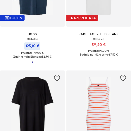
KUPON
RAZPRODAJA
BOSS
KARL LAGERFELD JEANS
Obleka
Obleka
59,40 €
125,10 €
Prvotno: 99,00 €
Prvotno: 179,00 €
Zadnja najnižja cena
47,52 €
Zadnja najnižja cena
52,90 €