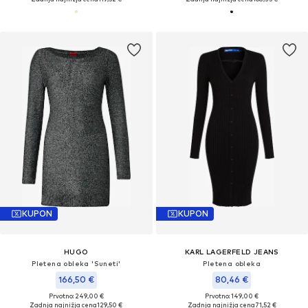
KUPON
KUPON
HUGO
KARL LAGERFELD JEANS
Pletena obleka 'Suneti'
Pletena obleka
166,50 €
80,46 €
Prvotno: 249,00 €
Prvotno: 149,00 €
Zadnja najnižja cena
129,50 €
Zadnja najnižja cena
71,52 €