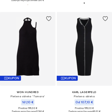
Zadnja najnižja cena
87,60 €
KUPON
KUPON
WON HUNDRED
KARL LAGERFELD
Pletena obleka 'Tamara'
Pletena obleka
161,10 €
Od 107,10 €
Prvotno: 199,00 €
Prvotno: 199,00 €
Zadnja najnižja cena
57,90 €
Zadnja najnižja cena
95,52 €