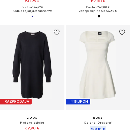
150,99 €
119,00 €
Prvotno: 194,99 €
Prvotno: 249,00 €
Zadnja najnižja cena
120,79 €
Zadnja najnižja cena
67,60 €
RAZPRODAJA
KUPON
LIU JO
BOSS
Pletena obleka
Obleka 'Drasera'
69,90 €
188,10 €