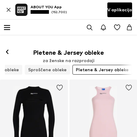
ABOUT YOU App
V aplikacijo
(152.700)
Pletene & Jersey obleke
za ženske na razprodaji
e obleke
Sproščene obleke
Pletene & Jersey obleke