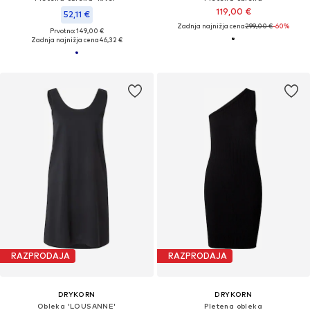
119,00 €
52,11 €
Zadnja najnižja cena
299,00 €
-60%
Prvotno: 149,00 €
Zadnja najnižja cena
46,32 €
RAZPRODAJA
RAZPRODAJA
DRYKORN
DRYKORN
Obleka 'LOUSANNE'
Pletena obleka