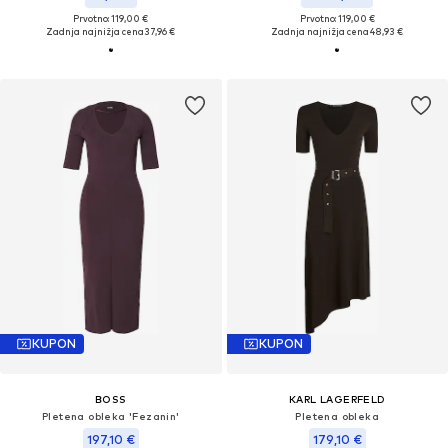
Prvotno: 119,00 €
Prvotno: 119,00 €
Zadnja najnižja cena
37,96 €
Zadnja najnižja cena
48,93 €
KUPON
KUPON
BOSS
KARL LAGERFELD
Pletena obleka 'Fezanin'
Pletena obleka
197,10 €
179,10 €