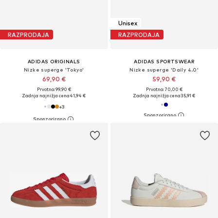
Unisex
RAZPRODAJA
RAZPRODAJA
ADIDAS ORIGINALS
ADIDAS SPORTSWEAR
Nizke superge 'Tokyo'
Nizke superge 'Daily 4.0'
69,90 €
59,90 €
Prvotno: 99,90 €
Prvotno: 70,00 €
Zadnja najnižja cena
41,94 €
Zadnja najnižja cena
35,91 €
+
3