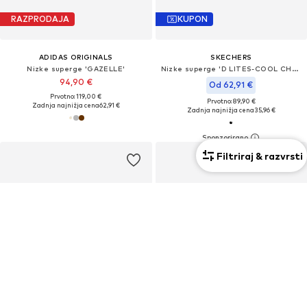
RAZPRODAJA
KUPON
ADIDAS ORIGINALS
SKECHERS
Nizke superge 'GAZELLE'
Nizke superge 'D LITES-COOL CHANGE'
94,90 €
Od 62,91 €
Prvotno: 119,00 €
Prvotno: 89,90 €
Zadnja najnižja cena
62,91 €
Zadnja najnižja cena
35,96 €
Filtriraj & razvrsti