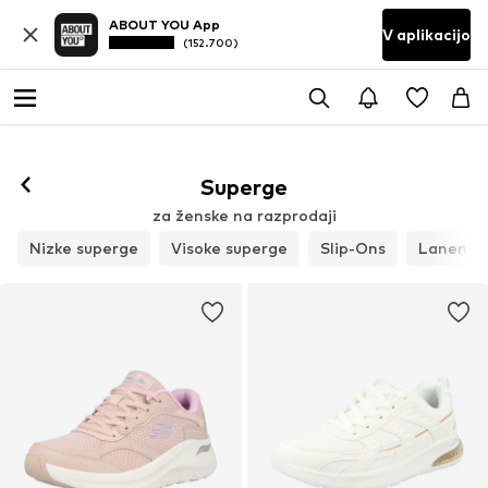
ABOUT YOU App
V aplikacijo
(152.700)
Superge
za ženske na razprodaji
Nizke superge
Visoke superge
Slip-Ons
Laneni če