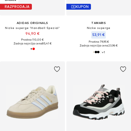
RAZPRODAJA
KUPON
ADIDAS ORIGINALS
TAMARIS
Nizke superge 'Handball Spezial'
Nizke superge
94,90 €
53,91 €
Prvotno: 110,00 €
Prvotno: 79,95 €
Zadnja najnižja cena
85,41 €
Zadnja najnižja cena
23,96 €
+
1