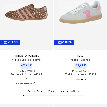
KUPON
KUPON
ADIDAS ORIGINALS
RIEKER
Nizke superge 'Tokyo'
Nizke superge
62,91 €
62,91 €
Prvotno: 119,00 €
Prvotno: 84,95 €
Zadnja najnižja cena
41,94 €
Zadnja najnižja cena
27,96 €
+
1
Videl/-a si 32 od 3897 izdelkov