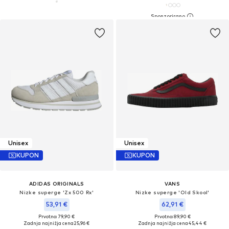
Unisex
Unisex
KUPON
KUPON
ADIDAS ORIGINALS
VANS
Nizke superge 'Zx 500 Rx'
Nizke superge 'Old Skool'
53,91 €
62,91 €
Prvotno: 79,90 €
Prvotno: 89,90 €
Zadnja najnižja cena
25,96 €
Zadnja najnižja cena
45,44 €