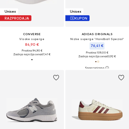
Unisex
Unisex
RAZPRODAJA
KUPON
CONVERSE
ADIDAS ORIGINALS
Visoke superge
Nizke superge 'Handball Spezial'
84,90 €
76,41 €
Prvotno: 94,90 €
Prvotno: 109,00 €
Zadnja najnižja cena
67,41 €
Zadnja najnižja cena
63,92 €