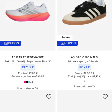
Unisex
KUPON
KUPON
ADIDAS PERFORMANCE
ADIDAS ORIGINALS
Tekaški čevelj 'Supernova Rise 3'
Nizke superge 'Samba'
107,10 €
89,91 €
Prvotno: 149,00 €
Prvotno: 120,00 €
Zadnja najnižja cena
79,92 €
Zadnja najnižja cena
63,92 €
+
4