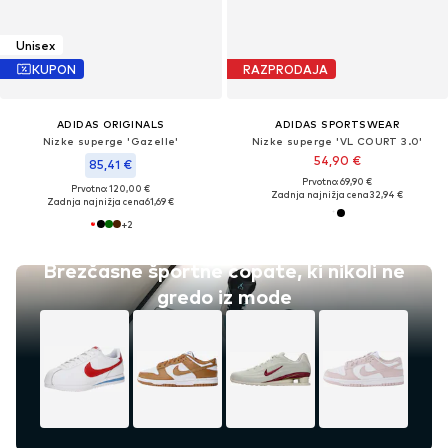
Unisex
KUPON
RAZPRODAJA
ADIDAS ORIGINALS
ADIDAS SPORTSWEAR
Nizke superge 'Gazelle'
Nizke superge 'VL COURT 3.0'
54,90 €
85,41 €
Prvotno: 69,90 €
Prvotno: 120,00 €
Zadnja najnižja cena
32,94 €
Zadnja najnižja cena
61,69 €
+
2
Brezčasne športne copate, ki nikoli ne
gredo iz mode