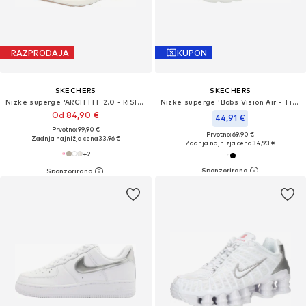
RAZPRODAJA
KUPON
SKECHERS
SKECHERS
Nizke superge 'ARCH FIT 2.0 - RISING TIDE'
Nizke superge 'Bobs Vision Air - Tiered Visi'
Od 84,90 €
44,91 €
Prvotno: 99,90 €
Prvotno: 69,90 €
Zadnja najnižja cena
33,96 €
Zadnja najnižja cena
34,93 €
+
2