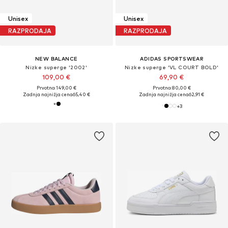
Unisex
Unisex
RAZPRODAJA
RAZPRODAJA
NEW BALANCE
ADIDAS SPORTSWEAR
Nizke superge '2002'
Nizke superge 'VL COURT BOLD'
109,00 €
69,90 €
Prvotno: 149,00 €
Prvotno: 80,00 €
Zadnja najnižja cena
65,40 €
Zadnja najnižja cena
62,91 €
+
3