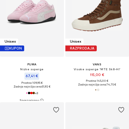
Unisex
Unisex
KUPON
RAZPRODAJA
PUMA
VANS
Nizke superge
Visoke superge 'MTE Sk8-HI'
115,00 €
67,41 €
Prvotno: 145,00 €
Prvotno: 109,95 €
Zadnja najnižja cena
74,75 €
Zadnja najnižja cena
51,92 €
+
3