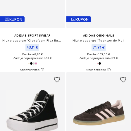
KUPON
KUPON
ADIDAS SPORTSWEAR
ADIDAS ORIGINALS
Nizke superge 'Cloudfoam Flex Rapidfit'
Nizke superge 'Taekwondo Mei'
43,11 €
71,91 €
Prvotno: 69,90 €
Prvotno: 109,00 €
Zadnja najnižja cena
33,53 €
Zadnja najnižja cena
47,94 €