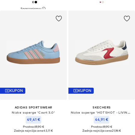
KUPON
KUPON
ADIDAS SPORTSWEAR
SKECHERS
Nizke superge 'Court 3.0'
Nizke superge 'HOTSHOT - LIVING LUXE'
49,41 €
44,91 €
Prvotno: 69,90 €
Prvotno: 69,90 €
Zadnja najnižja cena
43,11 €
Zadnja najnižja cena
21,96 €