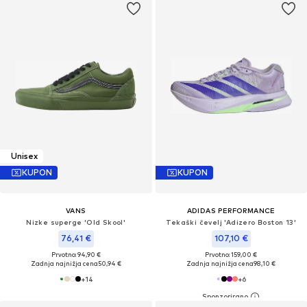
Unisex
KUPON
KUPON
VANS
ADIDAS PERFORMANCE
Nizke superge 'Old Skool'
Tekaški čevelj 'Adizero Boston 13'
76,41 €
107,10 €
Prvotno: 94,90 €
Prvotno: 159,00 €
Zadnja najnižja cena
50,94 €
Zadnja najnižja cena
98,10 €
+
14
+
6