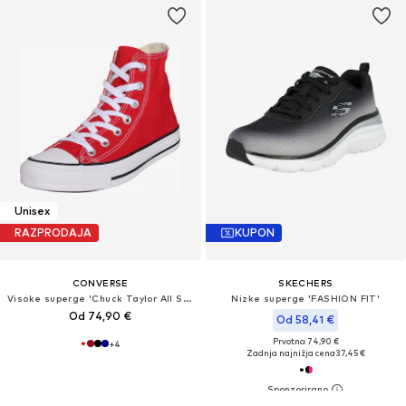
Unisex
RAZPRODAJA
KUPON
CONVERSE
SKECHERS
Visoke superge 'Chuck Taylor All Star'
Nizke superge 'FASHION FIT'
Od 74,90 €
Od 58,41 €
Prvotno: 74,90 €
+
4
Zadnja najnižja cena
37,45 €