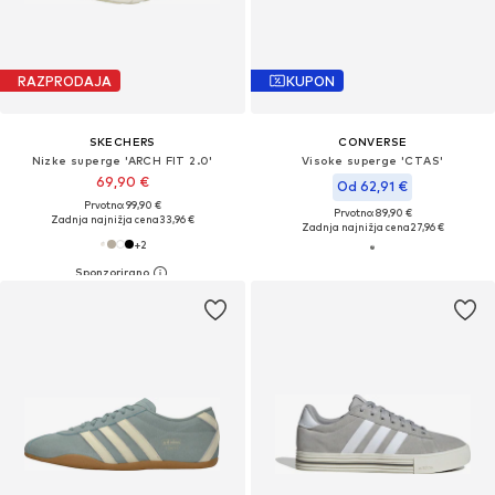
RAZPRODAJA
KUPON
SKECHERS
CONVERSE
Nizke superge 'ARCH FIT 2.0'
Visoke superge 'CTAS'
69,90 €
Od 62,91 €
Prvotno: 99,90 €
Prvotno: 89,90 €
Zadnja najnižja cena
33,96 €
Zadnja najnižja cena
27,96 €
+
2