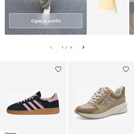
Oglej si outfit
1
/
3
Unisex