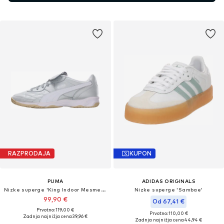
RAZPRODAJA
KUPON
PUMA
ADIDAS ORIGINALS
Nizke superge 'King Indoor Mesmerize'
Nizke superge 'Sambae'
99,90 €
Od 67,41 €
Prvotno: 119,00 €
Prvotno: 110,00 €
Zadnja najnižja cena
39,96 €
Zadnja najnižja cena
44,94 €