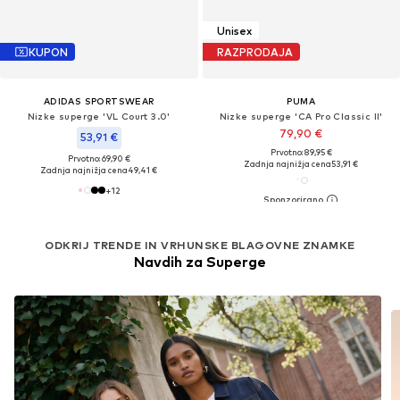
Unisex
KUPON
RAZPRODAJA
ADIDAS SPORTSWEAR
PUMA
Nizke superge 'VL Court 3.0'
Nizke superge 'CA Pro Classic II'
79,90 €
53,91 €
Prvotno: 89,95 €
Prvotno: 69,90 €
Zadnja najnižja cena
53,91 €
Zadnja najnižja cena
49,41 €
+
12
ODKRIJ TRENDE IN VRHUNSKE BLAGOVNE ZNAMKE
Navdih za Superge