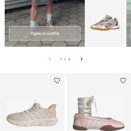
Oglej si outfit
1
/
3