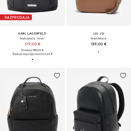
RAZPRODAJA
KARL LAGERFELD
LIU JO
Nahrbtnik 'Ikon'
Nahrbtnik
179,00 €
139,00 €
Prvotno: 199,00 €
Zadnja najnižja cena
143,20 €