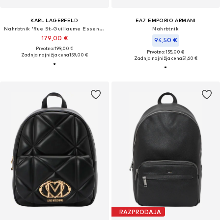
KARL LAGERFELD
EA7 EMPORIO ARMANI
Nahrbtnik 'Rue St-Guillaume Essential'
Nahrbtnik
179,00 €
94,50 €
Prvotno: 199,00 €
Prvotno: 155,00 €
Zadnja najnižja cena
159,00 €
Zadnja najnižja cena
51,60 €
RAZPRODAJA