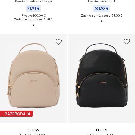
Športna torba iz blaga
Športni nahrbtnik
71,91 €
161,10 €
Prvotno: 100,00 €
Zadnja najnižja cena
179,00 €
Zadnja najnižja cena
71,91 €
RAZPRODAJA
LIU JO
LIU JO