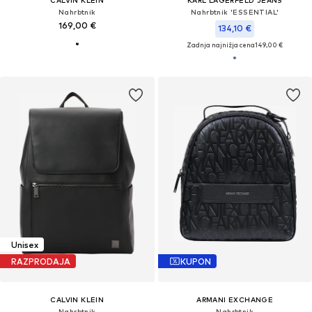
CALVIN KLEIN
KARL LAGERFELD JEANS
Nahrbtnik
Nahrbtnik 'ESSENTIAL'
169,00 €
134,10 €
Zadnja najnižja cena
149,00 €
Unisex
RAZPRODAJA
KUPON
CALVIN KLEIN
ARMANI EXCHANGE
Nahrbtnik
Nahrbtnik