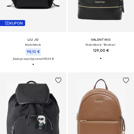
KUPON
LIU JO
VALENTINO
Nahrbtnik
Nahrbtnik 'Brixton'
129,00 €
98,10 €
Zadnja najnižja cena
109,00 €