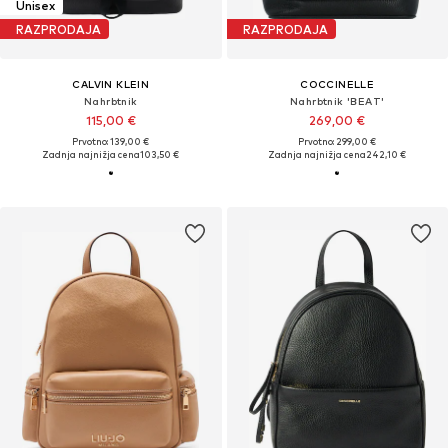
Unisex
RAZPRODAJA
RAZPRODAJA
CALVIN KLEIN
COCCINELLE
Nahrbtnik
Nahrbtnik 'BEAT'
115,00 €
269,00 €
Prvotno: 139,00 €
Prvotno: 299,00 €
Zadnja najnižja cena
103,50 €
Zadnja najnižja cena
242,10 €