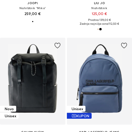
JOOP!
LIU JO
Nahrbtnik 'Miko'
Nahrbtnik
259,00 €
125,00 €
Prvotno: 139,00 €
Zadnja najnižja cena
112,50 €
Novo
Unisex
Unisex
KUPON