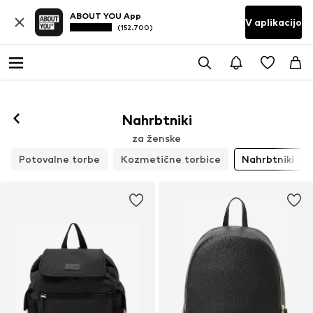
ABOUT YOU App
V aplikacijo
(152.700)
Nahrbtniki
za ženske
Potovalne torbe
Kozmetične torbice
Nahrbtniki