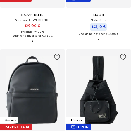
CALVIN KLEIN
LIU JO
Nahrbtnik 'WEBBING'
Nahrbtnik
129,00 €
143,10 €
Prvotno: 149,00 €
Zadnja najnižja cena
159,00 €
Zadnja najnižja cena
103,20 €
Unisex
Unisex
RAZPRODAJA
KUPON