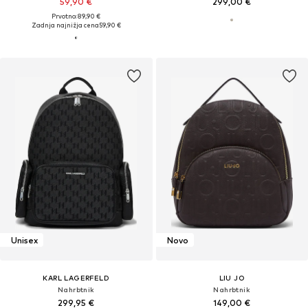
59,90 €
299,00 €
Prvotno: 89,90 €
Zadnja najnižja cena
59,90 €
Unisex
Novo
KARL LAGERFELD
LIU JO
Nahrbtnik
Nahrbtnik
299,95 €
149,00 €