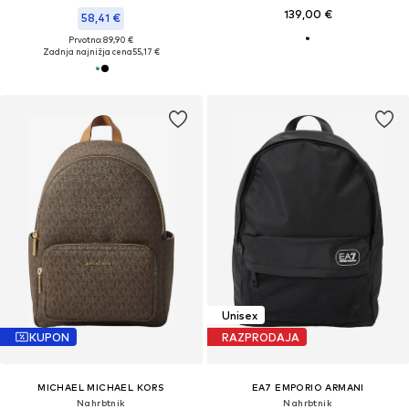
139,00 €
58,41 €
Prvotno: 89,90 €
Zadnja najnižja cena
55,17 €
Unisex
KUPON
RAZPRODAJA
MICHAEL MICHAEL KORS
EA7 EMPORIO ARMANI
Nahrbtnik
Nahrbtnik