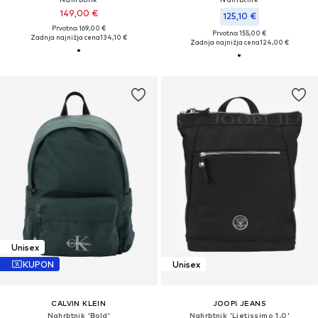
149,00 €
125,10 €
Prvotno: 169,00 €
Prvotno: 155,00 €
Zadnja najnižja cena
134,10 €
Zadnja najnižja cena
124,00 €
Unisex
KUPON
Unisex
CALVIN KLEIN
JOOP! JEANS
Nahrbtnik 'Bold'
Nahrbtnik 'Lietissimo 1.0'