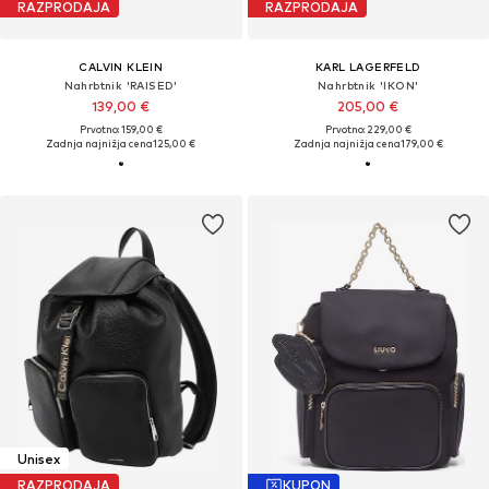
RAZPRODAJA
RAZPRODAJA
CALVIN KLEIN
KARL LAGERFELD
Nahrbtnik 'RAISED'
Nahrbtnik 'IKON'
139,00 €
205,00 €
Prvotno: 159,00 €
Prvotno: 229,00 €
Zadnja najnižja cena
125,00 €
Zadnja najnižja cena
179,00 €
Unisex
RAZPRODAJA
KUPON