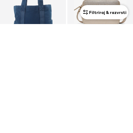
Filtriraj & razvrsti
RAZPRODAJA
CALVIN KLEIN
LIU JO
Nakupovalna torba
Torba za čez ramo
94,90 €
109,00 €
Prvotno: 129,00 €
Zadnja najnižja cena
37,96 €