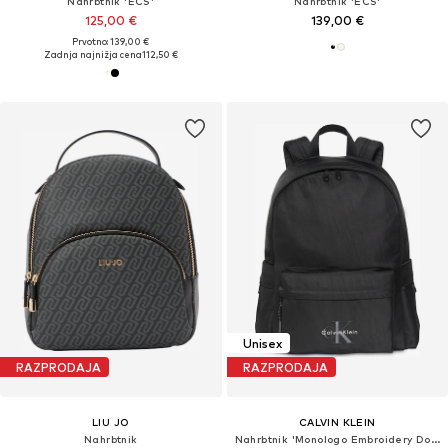
Nahrbtnik 'ECS'
Nahrbtnik 'ECS'
125,00 €
139,00 €
Prvotno: 139,00 €
Zadnja najnižja cena
112,50 €
Unisex
RAZPRODAJA
RAZPRODAJA
LIU JO
CALVIN KLEIN
Nahrbtnik
Nahrbtnik 'Monologo Embroidery Dome'