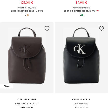
125,00 €
59,90 €
Prvotno: 139,00 €
Prvotno: 89,90 €
Zadnja najnižja cena
112,50 €
Zadnja najnižja cena
62,93 €
-4%
Novo
CALVIN KLEIN
CALVIN KLEIN
Nahrbtnik 'BOLD'
Nahrbtnik