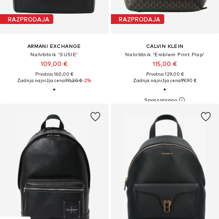
RAZPRODAJA
RAZPRODAJA
ARMANI EXCHANGE
CALVIN KLEIN
Nahrbtnik 'SUSIE'
Nahrbtnik 'Emblem Print Flap'
109,00 €
115,00 €
Prvotno: 160,00 €
Prvotno: 129,00 €
Zadnja najnižja cena
111,20 €
-2%
Zadnja najnižja cena
99,90 €