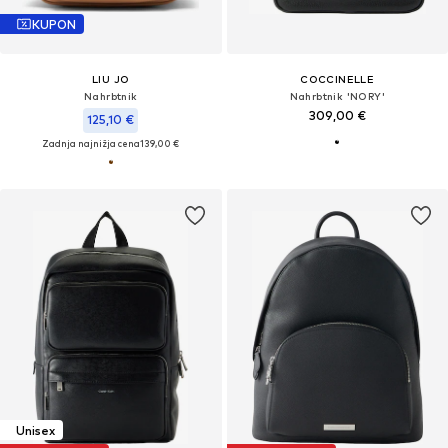
KUPON
LIU JO
COCCINELLE
Nahrbtnik
Nahrbtnik 'NORY'
309,00 €
125,10 €
Zadnja najnižja cena
139,00 €
Unisex