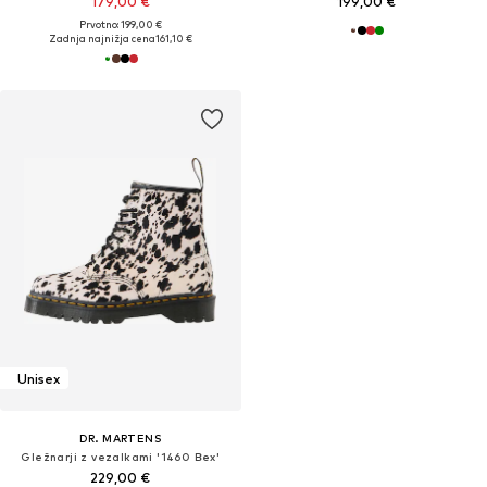
179,00 €
199,00 €
Prvotno: 199,00 €
Zadnja najnižja cena
161,10 €
Unisex
DR. MARTENS
Gležnarji z vezalkami '1460 Bex'
229,00 €