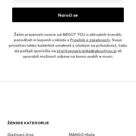
Naroči se
Želim prejemati novice od ABOUT YOU o aktualnih trendih,
ponudbah in kuponih v skladu s
Pravilnik o zasebnosti
. Svojo
privolitev lahko kadarkoli umakneš z učinkom za prihodnost, tako
da pošlješ sporočilo na
storitvezastranke@aboutyou.si
ali
uporabiš možnost odjave na koncu vsakih e-novic.
ŽENSKE KATEGORIJE
Gležnjarji črna
MANGO Hlače