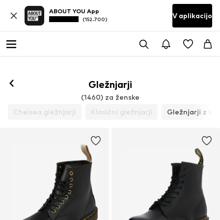
ABOUT YOU App
V aplikacijo
(152.700)
Gležnjarji
(1460) za ženske
Chelsea gležnjarji
Klasični gležnjarji
Gležnjarji z ve