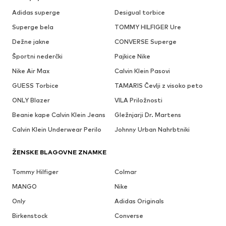
Adidas superge
Desigual torbice
Superge bela
TOMMY HILFIGER Ure
Dežne jakne
CONVERSE Superge
Športni nederčki
Pajkice Nike
Nike Air Max
Calvin Klein Pasovi
GUESS Torbice
TAMARIS Čevlji z visoko peto
ONLY Blazer
VILA Priložnosti
Beanie kape Calvin Klein Jeans
Gležnjarji Dr. Martens
Calvin Klein Underwear Perilo
Johnny Urban Nahrbtniki
ŽENSKE BLAGOVNE ZNAMKE
Tommy Hilfiger
Colmar
MANGO
Nike
Only
Adidas Originals
Birkenstock
Converse