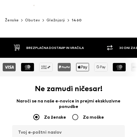
Ženske
Obutev
Gležnjarji
1460
30 DNI ZA BREZPLAČNO VRAČILO
PLAČILO Z 
Ne zamudi ničesar!
Naroči se na naše e-novice in prejmi ekskluzivne
ponudbe
Za ženske
Za moške
Tvoj e-poštni naslov