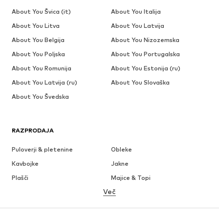
About You Švica (it)
About You Italija
About You Litva
About You Latvija
About You Belgija
About You Nizozemska
About You Poljska
About You Portugalska
About You Romunija
About You Estonija (ru)
About You Latvija (ru)
About You Slovaška
About You Švedska
RAZPRODAJA
Puloverji & pletenine
Obleke
Kavbojke
Jakne
Plašči
Majice & Topi
Več
Hlače
Perilo
Krila
Bluze & Tunike