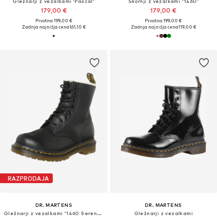
Gležnarji z vezalkami 'Pascal'
Škornji z vezalkami '1460'
179,00 €
179,00 €
Prvotno: 199,00 €
Prvotno: 199,00 €
Zadnja najnižja cena
161,10 €
Zadnja najnižja cena
119,00 €
RAZPRODAJA
DR. MARTENS
DR. MARTENS
Gležnarji z vezalkami '1460 Serena - 8'
Gležnarji z vezalkami