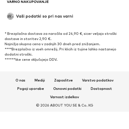
VARNO NAKUPOVANJE
Priložnosti
Ekskluzivno
'Upcycling'
Vaši podatki so pri nas varni
OBUTEV
* Brezplačna dostava za naročila od 24,90 €, sicer veljajo stroški
Novo
Trendovsko
dostave in storitev 2,90 €.
Najnižja skupna cena v zadnjih 30 dneh pred znižanjem.
Superge
Gležnjarji
****Brezplačno iz vseh omrežij. Pri klicih iz tujine lahko nastanejo
Čevlji z visoko peto
Škornji
dodatni stroški.
******Vse cene vključujejo DDV.
Sandali
Nizki čevlji
Športni čevlji
Balerinke
Nizki natikači
Copati
O nas
Mediji
Zaposlitve
Varstvo podatkov
Ekskluzivno
Pogoji uporabe
Osnovni podatki
Dostopnost
Varnost izdelkov
ŠPORT
© 2026 ABOUT YOU SE & Co. KG
Športna oblačila
Športi
Športni čevlji
Športni nahrbtniki in športne
torbe