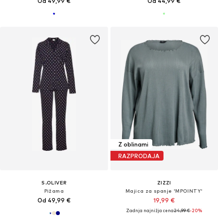
Od 49,99 €
Od 44,99 €
Z oblinami
RAZPRODAJA
S.OLIVER
ZIZZI
Pižama
Majica za spanje 'MPOINTY'
Od 49,99 €
19,99 €
Zadnja najnižja cena
24,99 €
-20%