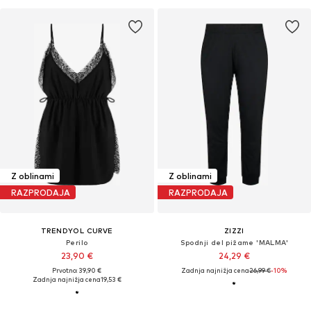
Z oblinami
Z oblinami
RAZPRODAJA
RAZPRODAJA
TRENDYOL CURVE
ZIZZI
Perilo
Spodnji del pižame 'MALMA'
23,90 €
24,29 €
Prvotno: 39,90 €
Zadnja najnižja cena
26,99 €
-10%
Zadnja najnižja cena
19,53 €