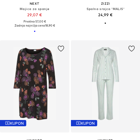
NEXT
ZIZZI
Majica za spanje
Spalna srajca 'MALIS'
29,07 €
24,99 €
Prvotno: 57,00 €
Zadnja najnižja cena
18,90 €
KUPON
KUPON