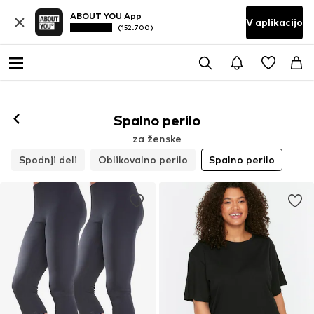
ABOUT YOU App
V aplikacijo
(152.700)
Spalno perilo
za ženske
Spodnji deli
Oblikovalno perilo
Spalno perilo