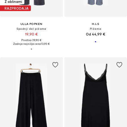
Z oblinami
RAZPRODAJA
ULLA POPKEN
H.I.S
Spodnji del pižame
Pižama
19,90 €
Od 44,99 €
Prvotno: 39,90 €
Zadnja najnižja cena
13,93 €