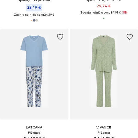
Spodnji del pižame
Spalna srajca 'Mhali'
29,74 €
22,49 €
Zadnja najnižja cena
34,99 €
-15%
Zadnja najnižja cena
24,99 €
LASCANA
VIVANCE
Pižama
Pižama