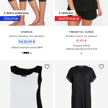
2 delno pakiranje
Z oblinami
KUPON
RAZPRODAJA
VIVANCE
TRENDYOL CURVE
Skinny Spodnji del pižame
Kratke hlače za spanje
15,90 €
Od 20,69 €
Prvotno: 17,90 €
Zadnja najnižja cena
22,99 €
Zadnja najnižja cena
14,31 €
+
4