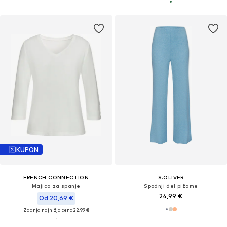
KUPON
FRENCH CONNECTION
S.OLIVER
Majica za spanje
Spodnji del pižame
24,99 €
Od 20,69 €
Zadnja najnižja cena
22,99 €