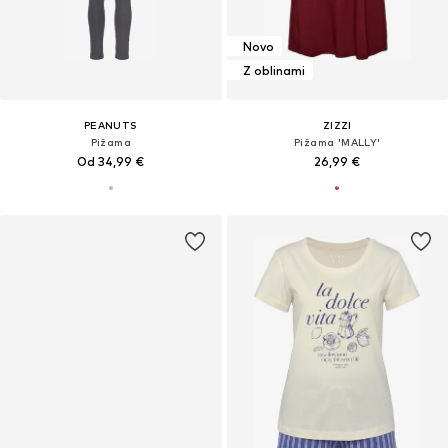
Novo
Z oblinami
PEANUTS
ZIZZI
Pižama
Pižama 'MALLY'
Od 34,99 €
26,99 €