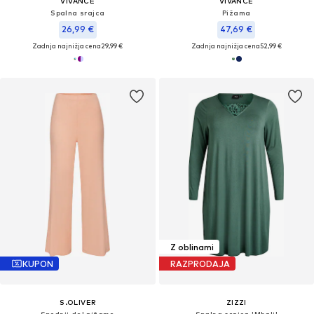
VIVANCE
VIVANCE
Spalna srajca
Pižama
26,99 €
47,69 €
Zadnja najnižja cena
29,99 €
Zadnja najnižja cena
52,99 €
Z oblinami
KUPON
RAZPRODAJA
S.OLIVER
ZIZZI