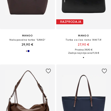
RAZPRODAJA
MANGO
MANGO
Nakupovalna torba 'SAND'
Torba za čez ramo 'ANITA'
29,90 €
27,90 €
Prvotno: 39,90 €
Zadnja najnižja cena
11,16 €