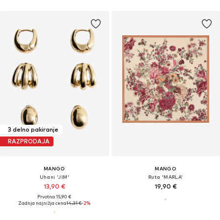
3 delno pakiranje
RAZPRODAJA
MANGO
MANGO
Uhani 'JIM'
Ruta 'MARLA'
13,90 €
19,90 €
Prvotno: 15,90 €
Zadnja najnižja cena
14,31 €
-2%