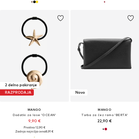
2 delno pakiranje
RAZPRODAJA
Novo
MANGO
MANGO
Dodatki za lase 'OCEAN'
Torba za čez ramo 'BERTA'
9,90 €
22,90 €
Prvotno: 12,90 €
Zadnja najnižja cena
8,91 €