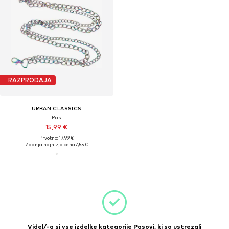
RAZPRODAJA
URBAN CLASSICS
Pas
15,99 €
Prvotno: 17,99 €
Zadnja najnižja cena
7,55 €
Videl/-a si vse izdelke kategorije Pasovi, ki so ustrezali