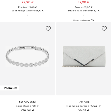
79,90 €
57,90 €
Prvotno: 119,00 €
Prvotno: 69,00 €
Zadnja najnižja cena
69,90 €
Zadnja najnižja cena
43,11 €
Premium
SWAROVSKI
TAMARIS
Zapestnica 'Una'
Pisemska torbica 'Amalia'
179,00 €
29,95 €