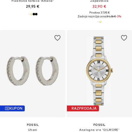
Pisemska torbica 'Amalia'
Zapestnica
29,95 €
32,90 €
Prvotno: 37,95 €
Zadnja najnižja cena
34,16 €
-3%
KUPON
RAZPRODAJA
FOSSIL
FOSSIL
Uhani
Analogna ura 'GILMORE'