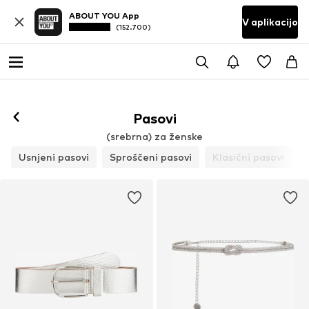
ABOUT YOU App
V aplikacijo
(152.700)
Pasovi
(srebrna) za ženske
Usnjeni pasovi
Sproščeni pasovi
Klasični pasovi