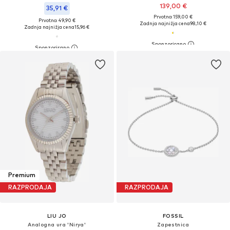
139,00 €
35,91 €
Prvotno: 159,00 €
Prvotno: 49,90 €
Zadnja najnižja cena
98,10 €
Zadnja najnižja cena
15,96 €
Premium
RAZPRODAJA
RAZPRODAJA
LIU JO
FOSSIL
Analogna ura 'Nirya'
Zapestnica