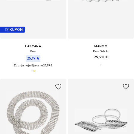
KUPON
LASCANA
MANGO
Pas
Pas 'ANA'
29,90 €
25,19 €
Zadnja najnižja cena
27,99 €