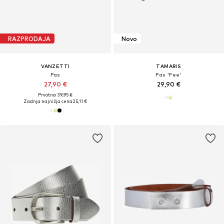
RAZPRODAJA
Novo
VANZETTI
TAMARIS
Pas
Pas 'Fee'
27,90 €
29,90 €
Prvotno: 39,95 €
Zadnja najnižja cena
25,11 €