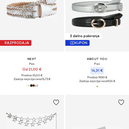
3 delno pakiranje
RAZPRODAJA
KUPON
NEXT
ABOUT YOU
Pas
Pas
Od 21,00 €
14,31 €
Prvotno: 35,00 €
Prvotno: 19,90 €
Zadnja najnižja cena
15,75 €
Zadnja najnižja cena
9,54 €
+
1