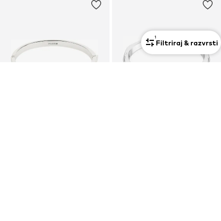
1
Filtriraj & razvrsti
Premium
RAZPRODAJA
RAZPRODAJA
PILGRIM
SWAROVSKI
Zapestnica 'Kira'
Zapestnica 'Matrix'
37,90 €
205,00 €
Prvotno: 44,95 €
Prvotno: 230,00 €
Zadnja najnižja cena
32,22 €
Zadnja najnižja cena
152,10 €