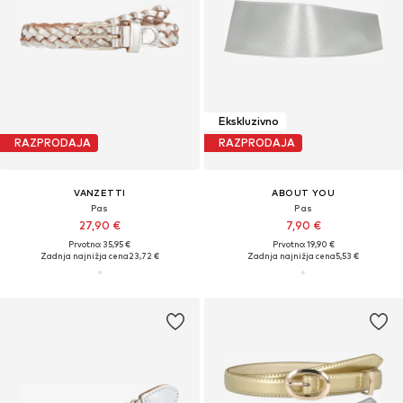
Ekskluzivno
RAZPRODAJA
RAZPRODAJA
VANZETTI
ABOUT YOU
Pas
Pas
27,90 €
7,90 €
Prvotno: 35,95 €
Prvotno: 19,90 €
Zadnja najnižja cena
23,72 €
Zadnja najnižja cena
5,53 €