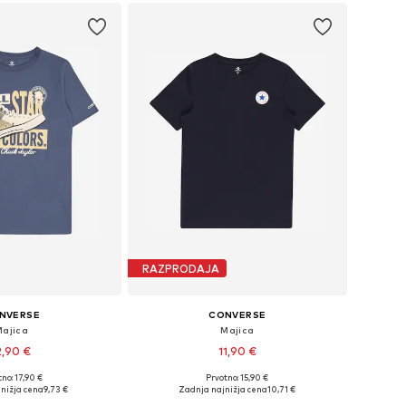
RAZPRODAJA
NVERSE
CONVERSE
Majica
Majica
2,90 €
11,90 €
+
1
no: 17,90 €
Prvotno: 15,90 €
Razpoložljive velikosti: 128-132, 134-146, 147-163, 164-176
Razpoložljive velikosti: 140-146, 152-158, 164-170
nižja cena
9,73 €
Zadnja najnižja cena
10,71 €