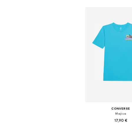
Dodaj v košar
CONVERSE
Majica
17,90 €