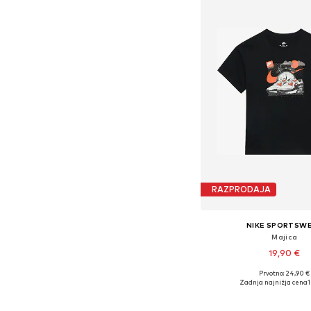
RAZPRODAJA
NIKE SPORTSW
Majica
19,90 €
Prvotno: 24,90 €
Na voljo v različnih ve
Zadnja najnižja cena
1
Dodaj v košar