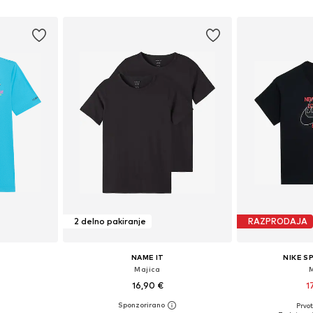
ico
Dodaj v košarico
Dodaj 
2 delno pakiranje
RAZPRODAJA
NAME IT
NIKE 
Majica
16,90 €
1
Prvot
Razpoložljive velikosti: 122-128, 128-140, 147-163, 163-176
Na voljo v različnih velikostih
Na voljo v r