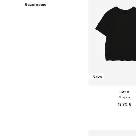
Razprodaja
Novo
LMTD
Majica
12,90 €
Na voljo v različnih ve
Dodaj v košar