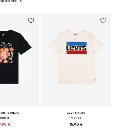
nižja cena
16,11 €
v košarico
Dodaj v košarico
SPORTSWEAR
LEVI'S KIDS
Majica
Majica
9,90 €
15,90 €