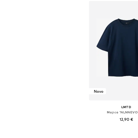
Novo
LMTD
Majica 'NLNNEVO
12,90 €
Na voljo v različnih ve