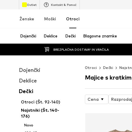
Outlet
Kontakt & Pomoč
Ženske
Moški
Otroci
Dojenčki
Deklice
Dečki
Blagovne znamke
BREZPLAČNA DOSTAVA* IN VRAČILA
Otroci
Dečki
Najstn
Dojenčki
Majice s kratkim
Deklice
Dečki
Cena
Razproda
Otroci (Št. 92-140)
Najstniki (Št. 140-
176)
Novo