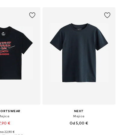
v košarico
Dodaj v košarico
SPORTSWEAR
NEXT
Majica
Majica
7,90 €
Od 5,00 €
+
16
no: 22,90 €
azličnih velikostih
Na voljo v različnih velikostih