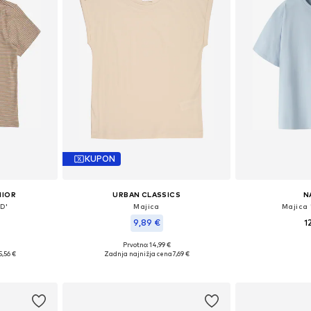
KUPON
NIOR
URBAN CLASSICS
N
D'
Majica
Majica
9,89 €
1
+
4
Prvotno: 14,99 €
Na voljo v r
Razpoložljive velikosti: 122-128, 134-140, 146-152, 158-164
Razpoložljive velikosti: 110-116, 122-128, 146-152, 158-164
5,56 €
Zadnja najnižja cena
7,69 €
Dodaj 
ico
Dodaj v košarico