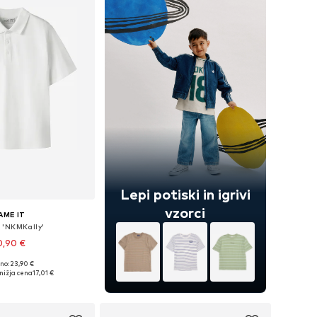
Lepi potiski in igrivi
vzorci
AME IT
 'NKMKally'
0,90 €
no: 23,90 €
azličnih velikostih
nižja cena
17,01 €
v košarico