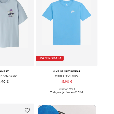
RAZPRODAJA
AME IT
NIKE SPORTSWEAR
 'NKMLASSE'
Majica 'FUTURA'
2,90 €
15,90 €
+
8
Prvotno: 17,90 €
azličnih velikostih
Na voljo v različnih velikostih
Zadnja najnižja cena
13,52 €
v košarico
Dodaj v košarico