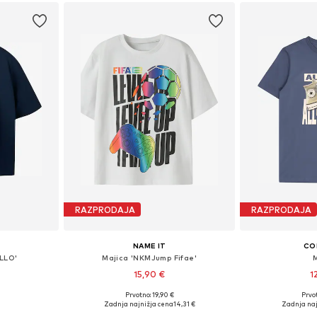
RAZPRODAJA
RAZPRODAJA
NAME IT
CO
LLO'
Majica 'NKMJump Fifae'
15,90 €
1
Prvotno: 19,90 €
Prvot
likostih
Razpoložljive velikosti: 122-128, 134-140, 146-152, 158-164
Zadnja najnižja cena
14,31 €
Zadnja naj