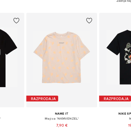
Zadnja naj
ico
Dodaj v košarico
Dodaj 
RAZPRODAJA
RAZPRODAJA
NAME IT
NIKE 
'
Majica 'NKMVENZEL'
7,90 €
1