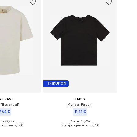
KUPON
RL KANI
LMTD
 'Essential'
Majica 'Fagen'
7,54 €
11,61 €
no: 22,95 €
Prvotno: 16,99 €
azličnih velikostih
Na voljo v različnih velikostih
nižja cena
9,89 €
Zadnja najnižja cena
5,16 €
v košarico
Dodaj v košarico