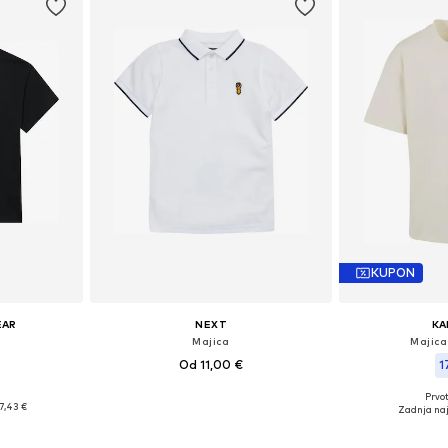
KUPON
EAR
NEXT
KA
Majica
Majica
Od 11,00 €
1
+
11
Prvot
likostih
Na voljo v različnih velikostih
Na voljo v r
7,43 €
Zadnja naj
ico
Dodaj v košarico
Dodaj 