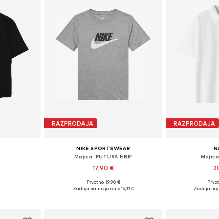
RAZPRODAJA
RAZPRODAJA
NIKE SPORTSWEAR
N
Majica 'FUTURA HBR'
Majica
17,90 €
2
+
3
Prvotno: 19,90 €
Prvot
likostih
Na voljo v različnih velikostih
Na voljo v r
Zadnja najnižja cena
16,11 €
Zadnja naj
ico
Dodaj v košarico
Dodaj 