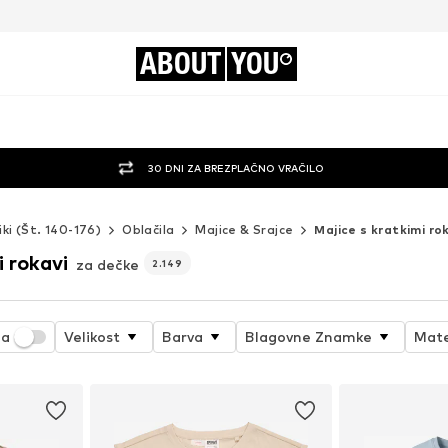
ABOUT
YOU
30 DNI ZA BREZPLAČNO VRAČILO
iki (Št. 140-176)
Oblačila
Majice & Srajce
Majice s kratkimi ro
i rokavi
za dečke
2.149
ja
Velikost
Barva
Blagovne Znamke
Mate