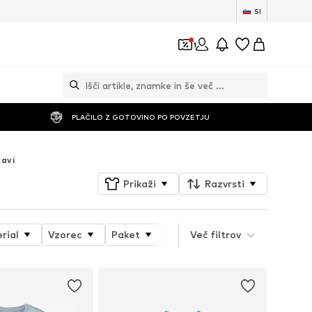
SI
1
PLAČILO Z GOTOVINO PO POVZETJU
kavi
Prikaži
Razvrsti
rial
Vzorec
Paket
Serija izdelka
Več filtrov
Tematski