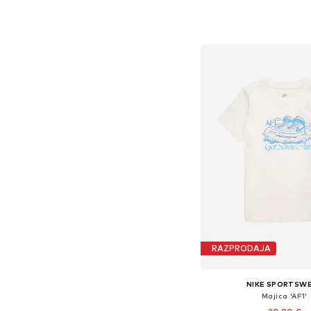
+
1
Dodaj v košar
RAZPRODAJA
NIKE SPORTSW
Majica 'AF1'