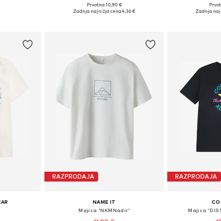
Prvotno: 10,90 €
Prvot
Razpoložljive velikosti: 128-140, 140-152, 152-158, 158-170
Razpoložljive velikosti: 134-140, 146-152, 158-164
Na voljo v r
Zadnja najnižja cena
4,36 €
Zadnja naj
ico
Dodaj v košarico
Dodaj 
RAZPRODAJA
RAZPRODAJA
EAR
NAME IT
CO
Majica 'NKMNadir'
Majica 'DI