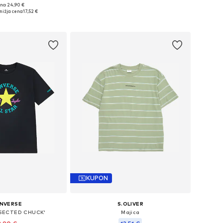
no: 24,90 €
azličnih velikostih
Na voljo v različnih velikostih
nižja cena
17,52 €
v košarico
Dodaj v košarico
KUPON
NVERSE
S.OLIVER
SSECTED CHUCK'
Majica