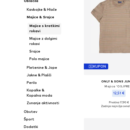
Oblačila
Kavbojke & Hlače
Majice & Srajce
Majice s kratkimi
rokavi
Majice z dolgimi
rokavi
Srajce
Polo majice
KUPON
Pletenine & Jope
Jakne & Plašči
ONLY & SONS JU
Perilo
Majica 'OSJFRE
Kopalke &
12,51 €
Kopalna moda
Prvotno: 17,90 €
Zunanje aktivnosti
Zadnja najnižja cena
Obutev
Dodaj v košar
Šport
Dodatki