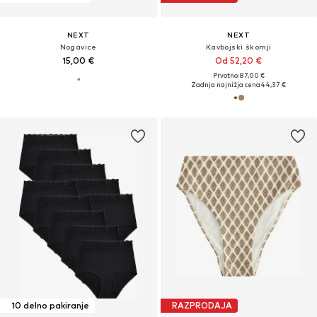
NEXT
NEXT
Nogavice
Kavbojski škornji
15,00 €
Od 52,20 €
Prvotno: 87,00 €
Zadnja najnižja cena
44,37 €
10 delno pakiranje
RAZPRODAJA