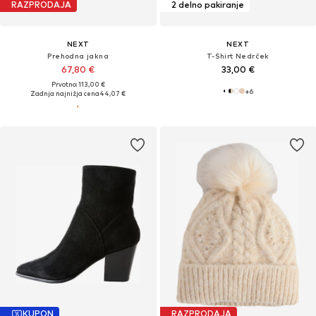
RAZPRODAJA
2 delno pakiranje
NEXT
NEXT
Prehodna jakna
T-Shirt Nedrček
67,80 €
33,00 €
Prvotno: 113,00 €
+
6
Zadnja najnižja cena
44,07 €
KUPON
RAZPRODAJA