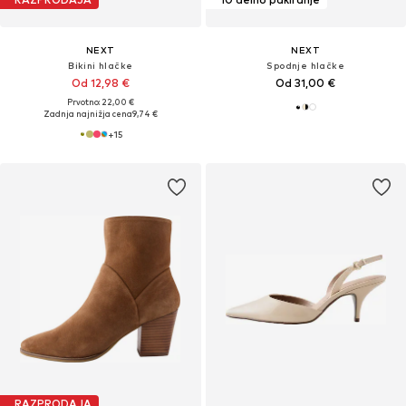
NEXT
NEXT
Bikini hlačke
Spodnje hlačke
Od 12,98 €
Od 31,00 €
Prvotno: 22,00 €
Zadnja najnižja cena
9,74 €
+
15
RAZPRODAJA