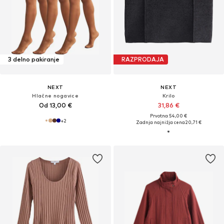
3 delno pakiranje
RAZPRODAJA
NEXT
NEXT
Hlačne nogavice
Krilo
Od 13,00 €
31,86 €
Prvotno: 54,00 €
+
2
Zadnja najnižja cena
20,71 €