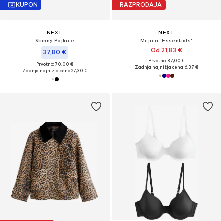
KUPON
RAZPRODAJA
NEXT
NEXT
Skinny Pajkice
Majica 'Essentials'
Od 21,83 €
37,80 €
Prvotno: 37,00 €
Prvotno: 70,00 €
Zadnja najnižja cena
16,37 €
Zadnja najnižja cena
27,30 €