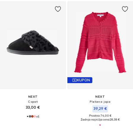
KUPON
NEXT
NEXT
Copat
Pletena jopa
33,00 €
39,29 €
Prvotno: 74,00 €
+
5
Zadnja najnižja cena
28,38 €