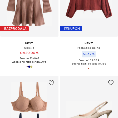
RAZPRODAJA
KUPON
NEXT
NEXT
Obleka
Prehodna jakna
Od 30,00 €
55,62 €
Prvotno: 50,00 €
Prvotno: 103,00 €
Zadnja najnižja cena
19,50 €
Zadnja najnižja cena
46,35 €