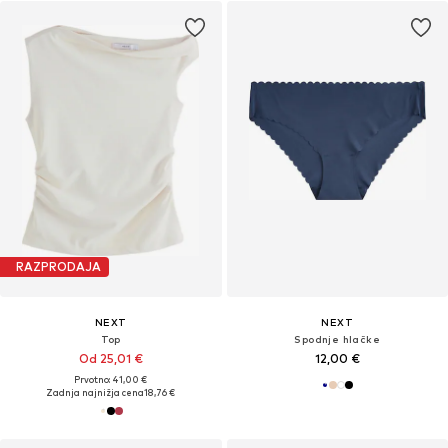
RAZPRODAJA
NEXT
NEXT
Top
Spodnje hlačke
Od 25,01 €
12,00 €
Prvotno: 41,00 €
Zadnja najnižja cena
18,76 €