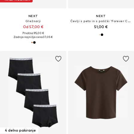
NEXT
NEXT
Gležnarji
Čevlji s peto in s paščki 'Forever Comfort'
Od 57,00 €
51,00 €
Prvotno: 95,00 €
Zadnja najnižja cena
37,05 €
4 delno pakiranje