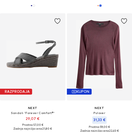
RAZPRODAJA
KUPON
NEXT
NEXT
Sandali 'Forever Comfort®'
Pulover
29,07 €
31,33 €
Prvotno: 57,00 €
Prvotno: 59,00 €
Zadnja najnižja cena
21,80 €
Zadnja najnižja cena
22,63 €