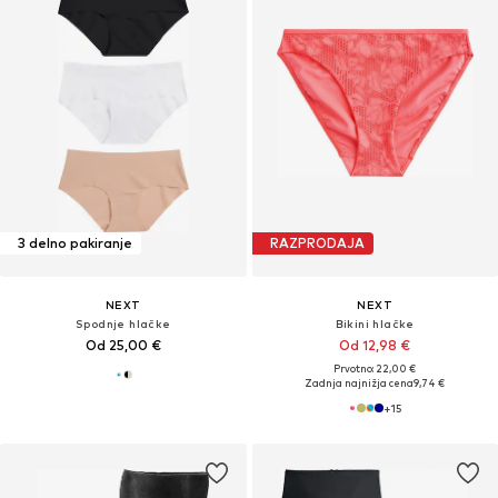
3 delno pakiranje
RAZPRODAJA
NEXT
NEXT
Spodnje hlačke
Bikini hlačke
Od 25,00 €
Od 12,98 €
Prvotno: 22,00 €
Zadnja najnižja cena
9,74 €
+
15