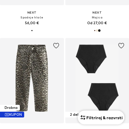
NEXT
NEXT
Spodnje hlače
Majica
56,00 €
Od 27,00 €
Drobna
KUPON
2 delno pakiranje
Filtriraj & razvrsti