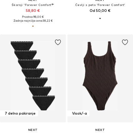
Škornji 'Forever Comfort®'
Čevlji s peto 'Forever Comfort'
58,80 €
Od 50,00 €
Prvotno: 98,00 €
Zadnja najnižja cena
38,22 €
7 delno pakiranje
Visok/-a
NEXT
NEXT