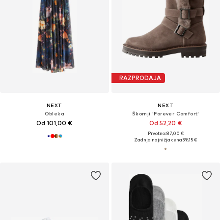
RAZPRODAJA
NEXT
NEXT
Obleka
Škornji 'Forever Comfort'
Od 101,00 €
Od 52,20 €
Prvotno: 87,00 €
Zadnja najnižja cena
39,15 €