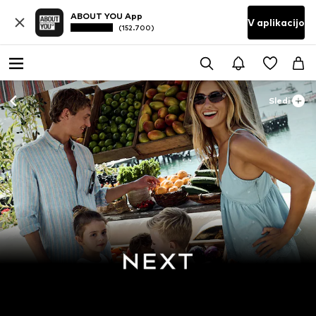
ABOUT YOU App
V aplikacijo
(152.700)
Sledi