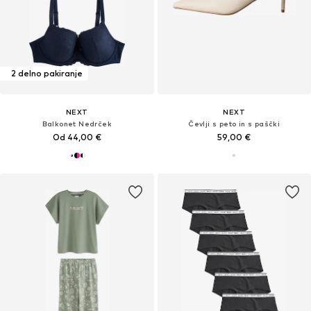
2 delno pakiranje
NEXT
NEXT
Balkonet Nedrček
Čevlji s peto in s paščki
Od 44,00 €
59,00 €