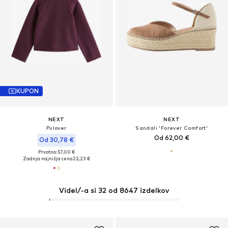
KUPON
NEXT
NEXT
Pulover
Sandali 'Forever Comfort'
Od 62,00 €
Od 30,78 €
Prvotno: 57,00 €
Zadnja najnižja cena
22,23 €
Videl/-a si 32 od 8647 izdelkov