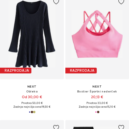
RAZPRODAJA
RAZPRODAJA
NEXT
NEXT
Obleka
Bustier Športni nederček
Od 30,00 €
20,13 €
Prvotno: 50,00 €
Prvotno: 33,00 €
Zadnja najnižja cena
19,50 €
Zadnja najnižja cena
15,10 €