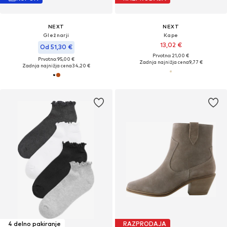
NEXT
NEXT
Gležnarji
Kape
13,02 €
Od 51,30 €
Prvotno: 21,00 €
Prvotno: 95,00 €
Zadnja najnižja cena
9,77 €
Zadnja najnižja cena
34,20 €
4 delno pakiranje
RAZPRODAJA