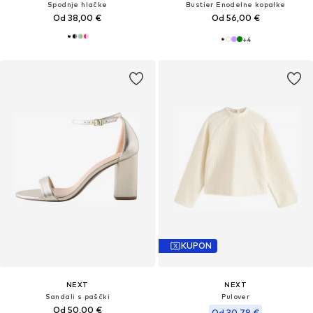
Spodnje hlačke
Bustier Enodelne kopalke
Od 38,00 €
Od 56,00 €
+
4
KUPON
NEXT
NEXT
Sandali s paščki
Pulover
Od 50,00 €
Od 30,78 €