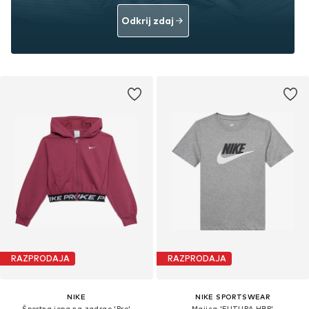
Odkrij zdaj
RAZPRODAJA
RAZPRODAJA
NIKE
NIKE SPORTSWEAR
Športna jopa na zadrgo 'Pro'
Majica 'FUTURA HBR'