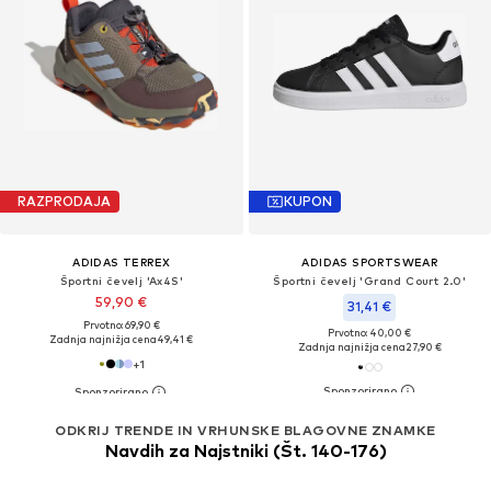
RAZPRODAJA
KUPON
ADIDAS TERREX
ADIDAS SPORTSWEAR
Športni čevelj 'Ax4S'
Športni čevelj 'Grand Court 2.0'
59,90 €
31,41 €
Prvotno: 69,90 €
Prvotno: 40,00 €
Zadnja najnižja cena
49,41 €
Zadnja najnižja cena
27,90 €
+
1
ODKRIJ TRENDE IN VRHUNSKE BLAGOVNE ZNAMKE
Navdih za Najstniki (Št. 140-176)