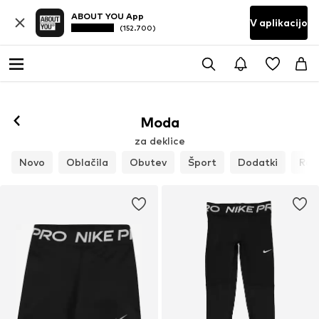
ABOUT YOU App
V aplikacijo
(152.700)
Moda
za deklice
Novo
Oblačila
Obutev
Šport
Dodatki
Raz