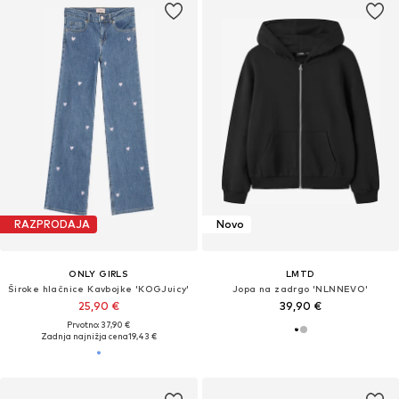
RAZPRODAJA
Novo
ONLY GIRLS
LMTD
Široke hlačnice Kavbojke 'KOGJuicy'
Jopa na zadrgo 'NLNNEVO'
25,90 €
39,90 €
Prvotno: 37,90 €
Zadnja najnižja cena
19,43 €