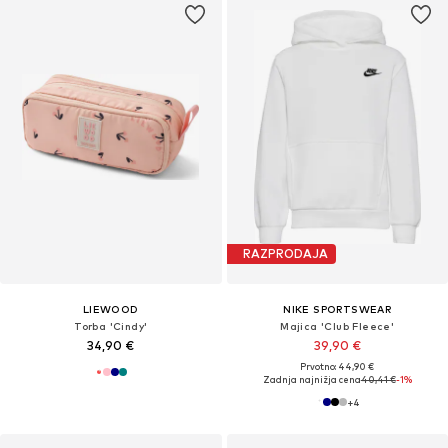
RAZPRODAJA
LIEWOOD
NIKE SPORTSWEAR
Torba 'Cindy'
Majica 'Club Fleece'
34,90 €
39,90 €
Prvotno: 44,90 €
Zadnja najnižja cena
40,41 €
-1%
+
4