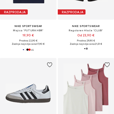
RAZPRODAJA
RAZPRODAJA
NIKE SPORTSWEAR
NIKE SPORTSWEAR
Majica 'FUTURA HBR'
Regularen Hlače 'CLUB'
19,90 €
Od 23,90 €
Prvotno: 22,90 €
Prvotno: 29,90 €
Zadnja najnižja cena
17,90 €
Zadnja najnižja cena
21,51 €
+
4