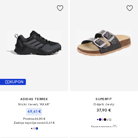
KUPON
ADIDAS TERREX
SUPERFIT
Nizki čevelj 'AX4R'
Odprti čevlji
37,90 €
49,41 €
Prvotno: 64,90 €
+
12
Zadnja najnižja cena
40,41 €