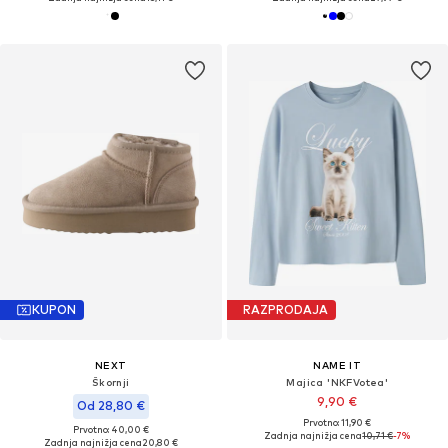
KUPON
RAZPRODAJA
NEXT
NAME IT
Škornji
Majica 'NKFVotea'
9,90 €
Od 28,80 €
Prvotno: 11,90 €
Prvotno: 40,00 €
Zadnja najnižja cena
10,71 €
-7%
Zadnja najnižja cena
20,80 €