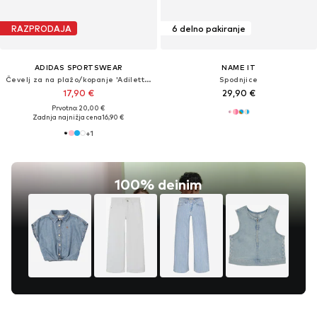
RAZPRODAJA
6 delno pakiranje
ADIDAS SPORTSWEAR
NAME IT
Čevelj za na plažo/kopanje 'Adilette Aqua'
Spodnjice
17,90 €
29,90 €
Prvotno: 20,00 €
Zadnja najnižja cena
16,90 €
+
1
100% deinim