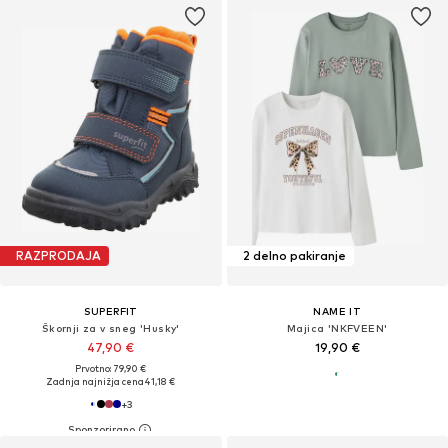
RAZPRODAJA
2 delno pakiranje
SUPERFIT
NAME IT
Škornji za v sneg 'Husky'
Majica 'NKFVEEN'
47,90 €
19,90 €
Prvotno: 79,90 €
Zadnja najnižja cena
41,18 €
+
3