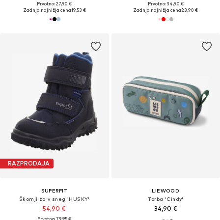
Prvotno: 27,90 €
Prvotno: 34,90 €
Zadnja najnižja cena
19,53 €
Zadnja najnižja cena
23,90 €
RAZPRODAJA
SUPERFIT
LIEWOOD
Škornji za v sneg 'HUSKY'
Torba 'Cindy'
54,90 €
34,90 €
Prvotno: 79,95 €