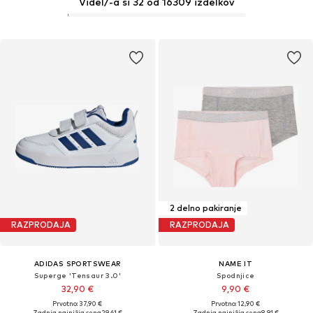
Videl/-a si 32 od 16309 izdelkov
2 delno pakiranje
RAZPRODAJA
RAZPRODAJA
ADIDAS SPORTSWEAR
NAME IT
Superge 'Tensaur 3.0'
Spodnjice
32,90 €
9,90 €
Prvotno: 37,90 €
Prvotno: 12,90 €
Zadnja najnižja cena
29,61 €
Zadnja najnižja cena
8,91 €