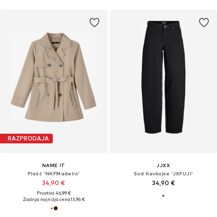
RAZPRODAJA
NAME IT
JJXX
Plašč 'NKFMadelin'
Sod Kavbojke 'JXFUJI'
34,90 €
34,90 €
Prvotno: 46,99 €
Zadnja najnižja cena
13,96 €