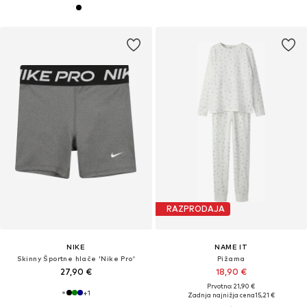
RAZPRODAJA
NIKE
NAME IT
Skinny Športne hlače 'Nike Pro'
Pižama
27,90 €
18,90 €
Prvotno: 21,90 €
+
1
Zadnja najnižja cena
15,21 €