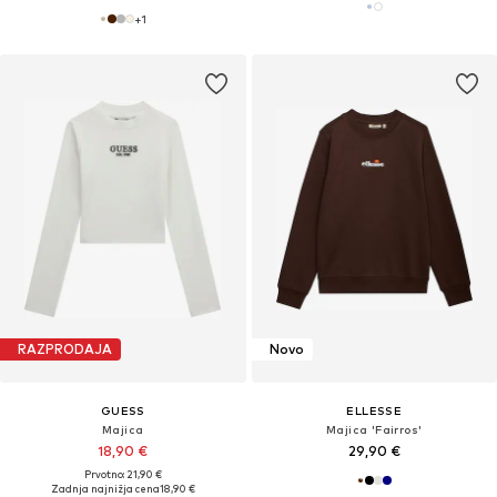
+
1
RAZPRODAJA
Novo
GUESS
ELLESSE
Majica
Majica 'Fairros'
18,90 €
29,90 €
Prvotno: 21,90 €
Zadnja najnižja cena
18,90 €