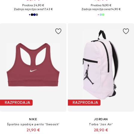
Prvotno: 24,90 €
Prvotno: 16,90 €
Zadnja najnižja cena
17,43 €
Zadnja najnižja cena
14,90 €
RAZPRODAJA
RAZPRODAJA
NIKE
JORDAN
Športno spodnje perilo 'Swoosh'
Torba 'Jan Air'
21,90 €
28,90 €