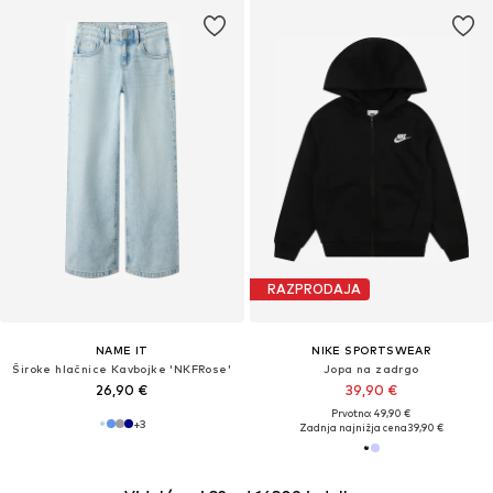
RAZPRODAJA
NAME IT
NIKE SPORTSWEAR
Široke hlačnice Kavbojke 'NKFRose'
Jopa na zadrgo
26,90 €
39,90 €
Prvotno: 49,90 €
+
3
Zadnja najnižja cena
39,90 €