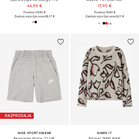
44,90 €
17,90 €
Prvotno: 49,90 €
Prvotno: 19,90 €
Zadnja najnižja cena
38,17 €
Zadnja najnižja cena
16,11 €
+
4
RAZPRODAJA
NIKE SPORTSWEAR
NAME IT
Regularen Hlače 'CLUB'
Pulover 'NKFLAIKA'