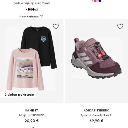
Zadnja najnižja cena
21,96 €
+
3
2 delno pakiranje
NAME IT
ADIDAS TERREX
Majica 'NKFVIX'
Športni čevelj 'Ax4S'
20,90 €
69,90 €