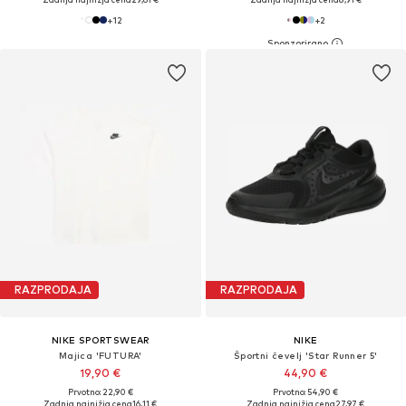
+
12
+
2
RAZPRODAJA
RAZPRODAJA
NIKE SPORTSWEAR
NIKE
Majica 'FUTURA'
Športni čevelj 'Star Runner 5'
19,90 €
44,90 €
Prvotno: 22,90 €
Prvotno: 54,90 €
Zadnja najnižja cena
16,11 €
Zadnja najnižja cena
27,97 €