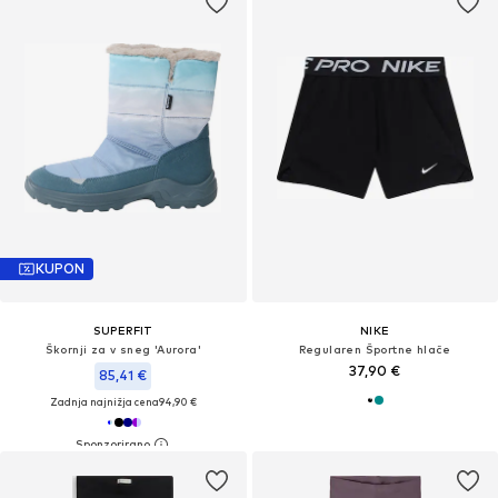
KUPON
SUPERFIT
NIKE
Škornji za v sneg 'Aurora'
Regularen Športne hlače
37,90 €
85,41 €
Zadnja najnižja cena
94,90 €