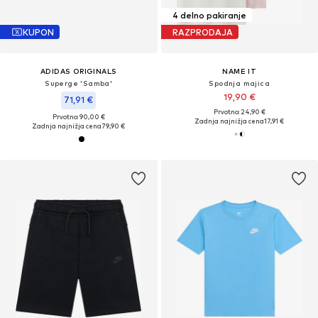
4 delno pakiranje
KUPON
RAZPRODAJA
ADIDAS ORIGINALS
NAME IT
Superge 'Samba'
Spodnja majica
19,90 €
71,91 €
Prvotno: 24,90 €
Prvotno: 90,00 €
Zadnja najnižja cena
17,91 €
Zadnja najnižja cena
79,90 €