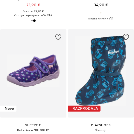
23,90 €
34,90 €
Prvotno: 29,90 €
Zadnja najnižja cena
16,73 €
Novo
RAZPRODAJA
SUPERFIT
PLAYSHOES
Balerinke 'BUBBLE'
Škornji