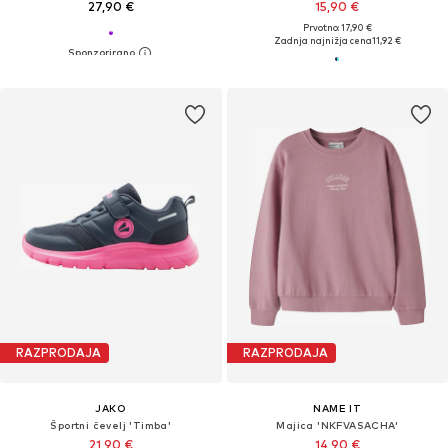
27,90 €
15,90 €
Prvotno: 17,90 €
Zadnja najnižja cena
11,92 €
RAZPRODAJA
RAZPRODAJA
JAKO
NAME IT
Športni čevelj 'Timba'
Majica 'NKFVASACHA'
21,90 €
14,90 €