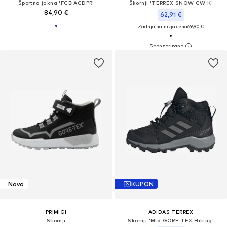
Športna jakna 'FCB ACDPR'
Škornji 'TERREX SNOW CW K'
84,90 €
62,91 €
Zadnja najnižja cena
69,90 €
Novo
KUPON
PRIMIGI
ADIDAS TERREX
Škornji
Škornji 'Mid GORE-TEX Hiking'