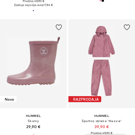
Prvotno: 49,90 €
Zadnja najnižja cena
17,94 €
Novo
RAZPRODAJA
HUMMEL
HUMMEL
Škornji
Športna obleka 'Nessie'
29,90 €
39,90 €
Prvotno: 49,90 €