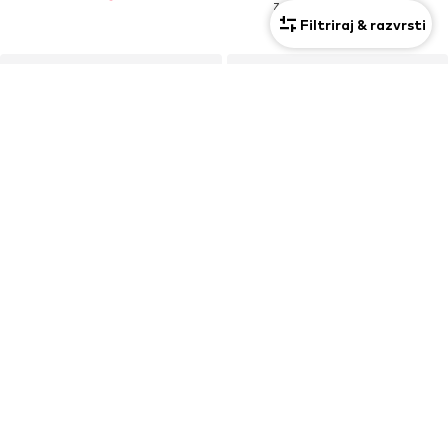
Zadnja najnižja cena
31,41 €
Filtriraj & razvrsti
RAZPRODAJA
NIKE
PLAYSHOES
Funkcionalna majica
Čevelj za na plažo/kopanje
17,95 €
13,90 €
Prvotno: 16,90 €
+
9
Zadnja najnižja cena
12,90 €