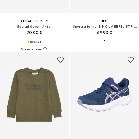
ADIDAS TERREX
NIKE
Športni čevelj 'Ax4s'
Športna jakna 'K NK UV REPEL STRIDE JACKET'
70,00 €
69,90 €
+
1