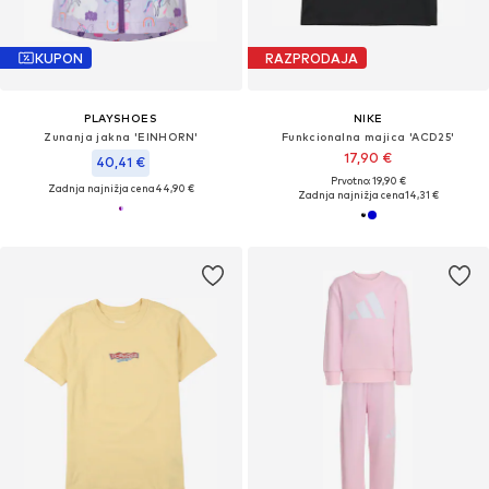
KUPON
RAZPRODAJA
PLAYSHOES
NIKE
Zunanja jakna 'EINHORN'
Funkcionalna majica 'ACD25'
17,90 €
40,41 €
Prvotno: 19,90 €
Zadnja najnižja cena
44,90 €
Zadnja najnižja cena
14,31 €