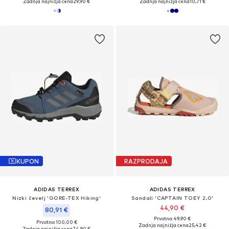
Zadnja najnižja cena
29,90 €
Zadnja najnižja cena
10,71 €
KUPON
RAZPRODAJA
ADIDAS TERREX
ADIDAS TERREX
Nizki čevelj 'GORE-TEX Hiking'
Sandali 'CAPTAIN TOEY 2.0'
44,90 €
80,91 €
Prvotno: 49,90 €
Prvotno: 100,00 €
Zadnja najnižja cena
25,42 €
Zadnja najnižja cena
74,90 €