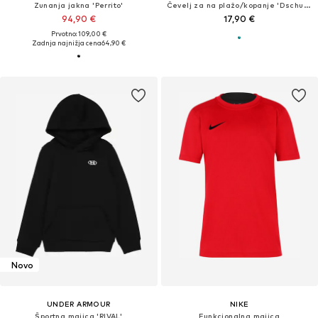
Zunanja jakna 'Perrito'
Čevelj za na plažo/kopanje 'Dschungel'
94,90 €
17,90 €
Prvotno: 109,00 €
Zadnja najnižja cena
64,90 €
Novo
UNDER ARMOUR
NIKE
Športna majica 'RIVAL'
Funkcionalna majica