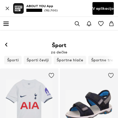
ABOUT YOU App
V aplikacijo
(152.700)
Šport
za dečke
Športi
Športi čevlji
Športne hlače
Športne treni