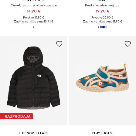
PLAYSHOES
NIKE
Čevelj za na plažo/kopanje
Funkcionalna majica
14,90 €
19,90 €
Prvotno: 17,90 €
Prvotno: 22,90 €
Zadnja najnižja cena
13,41 €
Zadnja najnižja cena
15,90 €
RAZPRODAJA
THE NORTH FACE
PLAYSHOES