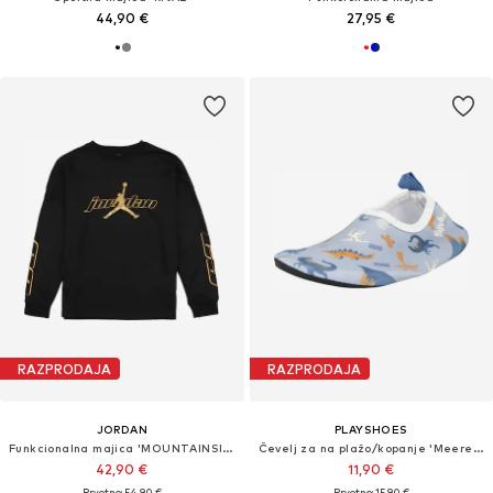
44,90 €
27,95 €
RAZPRODAJA
RAZPRODAJA
JORDAN
PLAYSHOES
Funkcionalna majica 'MOUNTAINSIDE'
Čevelj za na plažo/kopanje 'Meeresfreunde'
42,90 €
11,90 €
Prvotno: 54,90 €
Prvotno: 15,90 €