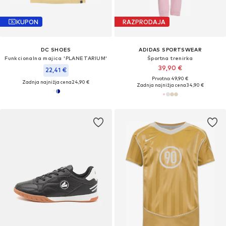
KUPON
RAZPRODAJA
DC SHOES
ADIDAS SPORTSWEAR
Funkcionalna majica 'PLANETARIUM'
Športna trenirka
39,90 €
22,41 €
Prvotno: 49,90 €
Zadnja najnižja cena
24,90 €
Zadnja najnižja cena
34,90 €