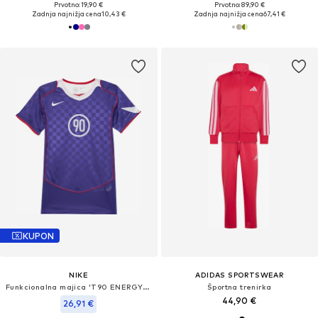
Prvotno: 19,90 €
Prvotno: 89,90 €
Zadnja najnižja cena
10,43 €
Zadnja najnižja cena
67,41 €
KUPON
NIKE
ADIDAS SPORTSWEAR
Funkcionalna majica 'T90 ENERGY JSY 2'
Športna trenirka
44,90 €
26,91 €