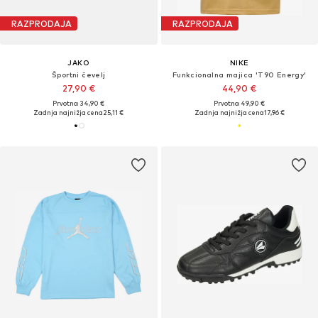
RAZPRODAJA
RAZPRODAJA
JAKO
NIKE
Športni čevelj
Funkcionalna majica 'T90 Energy'
27,90 €
44,90 €
Prvotno: 34,90 €
Prvotno: 49,90 €
Zadnja najnižja cena
25,11 €
Zadnja najnižja cena
17,96 €