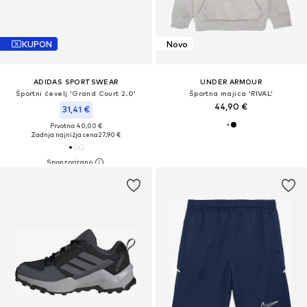
KUPON
Novo
ADIDAS SPORTSWEAR
UNDER ARMOUR
Športni čevelj 'Grand Court 2.0'
Športna majica 'RIVAL'
44,90 €
31,41 €
Prvotno: 40,00 €
Zadnja najnižja cena
27,90 €