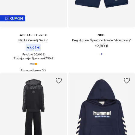
KUPON
ADIDAS TERREX
NIKE
Nizki čevelj 'Ax4r'
Regularen Športne hlače 'Academy'
19,90 €
47,61 €
Prvotno: 60,00 €
Zadnja najnižja cena
47,90 €