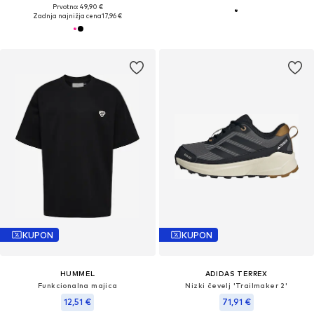
Prvotno: 49,90 €
Zadnja najnižja cena
17,96 €
KUPON
KUPON
HUMMEL
ADIDAS TERREX
Funkcionalna majica
Nizki čevelj 'Trailmaker 2'
12,51 €
71,91 €