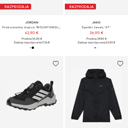
RAZPRODAJA
RAZPRODAJA
JORDAN
JAKO
Funkcionalna majica 'MOUNTAINSIDE'
Športni čevelj 'ST'
42,90 €
26,90 €
Prvotno: 54,90 €
Prvotno: 29,90 €
Zadnja najnižja cena
17,16 €
Zadnja najnižja cena
20,93 €