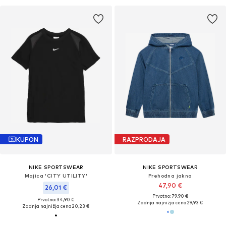
KUPON
RAZPRODAJA
NIKE SPORTSWEAR
NIKE SPORTSWEAR
Majica 'CITY UTILITY'
Prehodna jakna
47,90 €
26,01 €
Prvotno: 79,90 €
Prvotno: 34,90 €
Zadnja najnižja cena
29,93 €
Zadnja najnižja cena
20,23 €