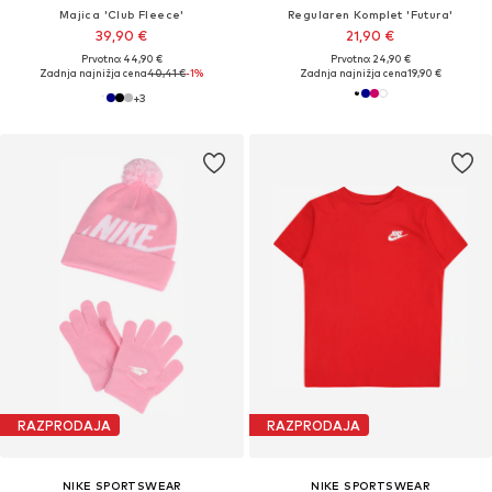
Majica 'Club Fleece'
Regularen Komplet 'Futura'
39,90 €
21,90 €
Prvotno: 44,90 €
Prvotno: 24,90 €
Zadnja najnižja cena
40,41 €
-1%
Zadnja najnižja cena
19,90 €
+
3
RAZPRODAJA
RAZPRODAJA
NIKE SPORTSWEAR
NIKE SPORTSWEAR