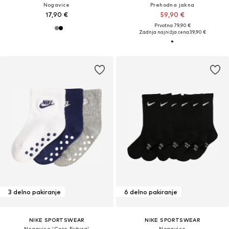
Nogavice
Prehodna jakna
17,90 €
59,90 €
Prvotno: 79,90 €
Zadnja najnižja cena
39,90 €
3 delno pakiranje
6 delno pakiranje
NIKE SPORTSWEAR
NIKE SPORTSWEAR
Nogavice 'Core Futura'
Nogavice