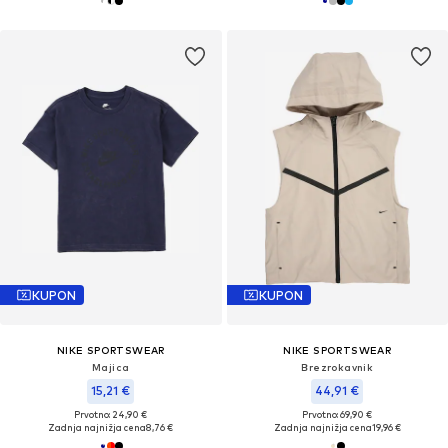
KUPON
KUPON
NIKE SPORTSWEAR
NIKE SPORTSWEAR
Majica
Brezrokavnik
15,21 €
44,91 €
Prvotno: 24,90 €
Prvotno: 69,90 €
Zadnja najnižja cena
8,76 €
Zadnja najnižja cena
19,96 €