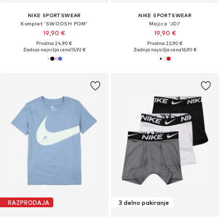
NIKE SPORTSWEAR
NIKE SPORTSWEAR
Komplet 'SWOOSH POM'
Majica 'JDI'
19,90 €
19,90 €
Prvotno: 24,90 €
Prvotno: 22,90 €
Zadnja najnižja cena
15,92 €
Zadnja najnižja cena
16,90 €
RAZPRODAJA
3 delno pakiranje