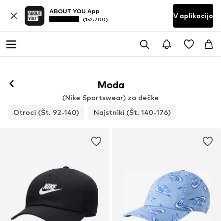
ABOUT YOU App
V aplikacijo
(152.700)
Moda
(Nike Sportswear) za dečke
Otroci (Št. 92-140)
Najstniki (Št. 140-176)