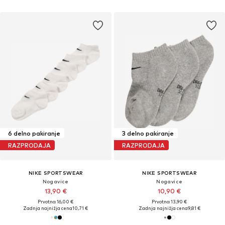
6 delno pakiranje
3 delno pakiranje
RAZPRODAJA
RAZPRODAJA
NIKE SPORTSWEAR
NIKE SPORTSWEAR
Nogavice
Nogavice
13,90 €
10,90 €
Prvotno: 16,00 €
Prvotno: 13,90 €
Zadnja najnižja cena
10,71 €
Zadnja najnižja cena
9,81 €