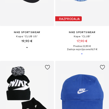
RAZPRODAJA
NIKE SPORTSWEAR
NIKE SPORTSWEAR
Kapa 'CLUB US'
Kape 'CLUB'
19,90 €
17,90 €
Prvotno: 22,90 €
Zadnja najnižja cena
16,11 €