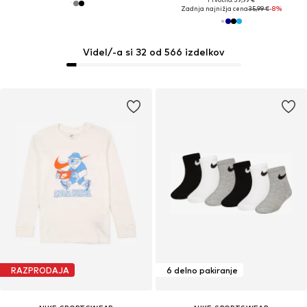
Zadnja najnižja cena
35,99 €
-8%
Videl/-a si 32 od 566 izdelkov
RAZPRODAJA
6 delno pakiranje