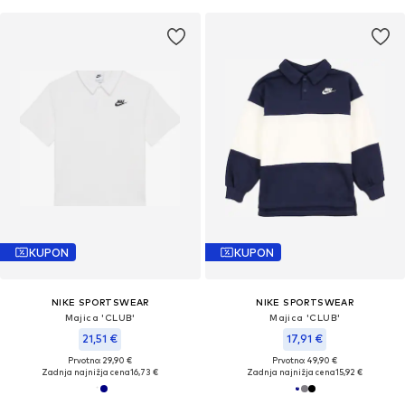
KUPON
KUPON
NIKE SPORTSWEAR
NIKE SPORTSWEAR
Majica 'CLUB'
Majica 'CLUB'
21,51 €
17,91 €
Prvotno: 29,90 €
Prvotno: 49,90 €
Zadnja najnižja cena
16,73 €
Zadnja najnižja cena
15,92 €