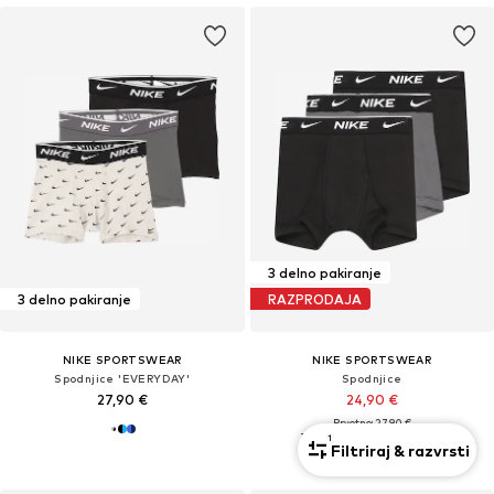
3 delno pakiranje
3 delno pakiranje
RAZPRODAJA
NIKE SPORTSWEAR
NIKE SPORTSWEAR
Spodnjice 'EVERYDAY'
Spodnjice
27,90 €
24,90 €
Prvotno: 27,90 €
Zadnja najnižja cena
21,90 €
1
Filtriraj & razvrsti