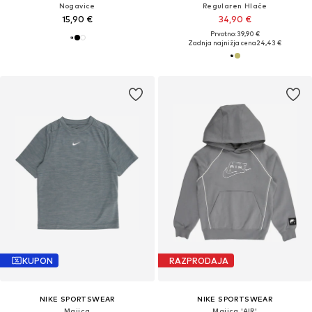
Nogavice
Regularen Hlače
15,90 €
34,90 €
Prvotno: 39,90 €
Zadnja najnižja cena
24,43 €
KUPON
RAZPRODAJA
NIKE SPORTSWEAR
NIKE SPORTSWEAR
Majica
Majica 'AIR'