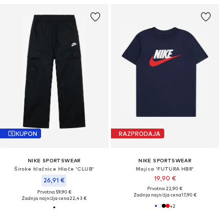
KUPON
RAZPRODAJA
NIKE SPORTSWEAR
NIKE SPORTSWEAR
Široke hlačnice Hlače 'CLUB'
Majica 'FUTURA HBR'
19,90 €
26,91 €
Prvotno: 22,90 €
Prvotno: 59,90 €
Zadnja najnižja cena
17,90 €
Zadnja najnižja cena
22,43 €
+
2