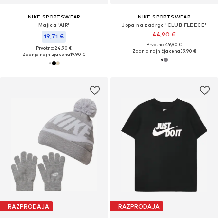
NIKE SPORTSWEAR
NIKE SPORTSWEAR
Majica 'AIR'
Jopa na zadrgo 'CLUB FLEECE'
44,90 €
19,71 €
Prvotno: 49,90 €
Prvotno: 24,90 €
Zadnja najnižja cena
39,90 €
Zadnja najnižja cena
19,90 €
RAZPRODAJA
RAZPRODAJA