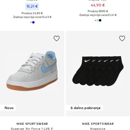
44,90 €
15,21 €
Prvotno: 59,90 €
Prvotno: 24,90 €
Zadnja najnižja cena
31,41 €
Zadnja najnižja cena
10,43 €
Novo
6 delno pakiranje
NIKE SPORTSWEAR
NIKE SPORTSWEAR
Superge 'Air Force 1 LV8 3'
Nogavice