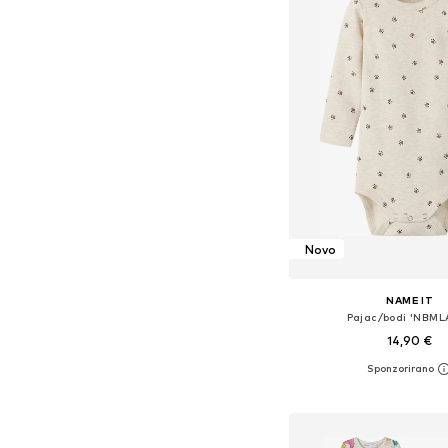
Novo
NAME IT
Pajac/bodi 'NBML
14,90 €
Razpoložljive velikosti: 62, 
Dodaj v košar