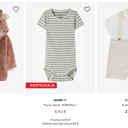
RAZPRODAJA
NAME IT
C
Pajac/bodi 'NBNBani'
Kom
8,90 €
2
+
2
Prvotno: 12,90 €
62, 74, 80, 86
Na voljo v različnih velikostih
Razpoložljive ve
Zadnja najnižja cena
4,90 €