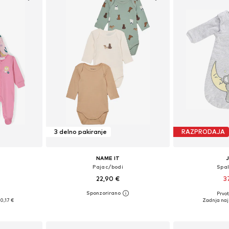
3 delno pakiranje
RAZPRODAJA
NAME IT
Pajac/bodi
Spa
22,90 €
3
Prvot
likostih
Na voljo v različnih velikostih
Razpoložljive veli
0,17 €
Zadnja naj
ico
Dodaj v košarico
Dodaj 