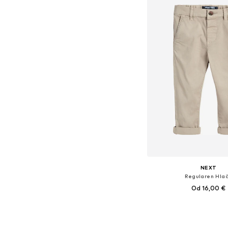
NEXT
Regularen Hla
Od 16,00 €
+
4
Na voljo v različnih ve
Dodaj v košar