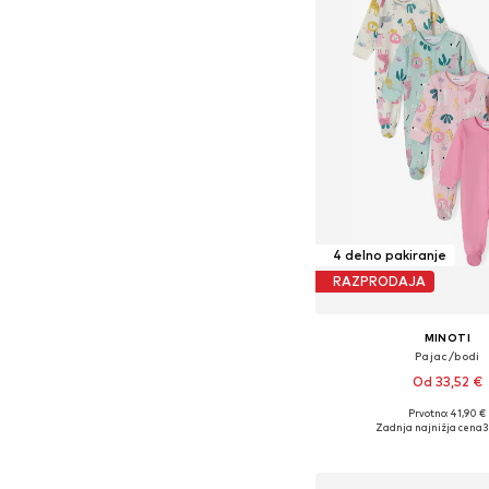
4 delno pakiranje
RAZPRODAJA
MINOTI
Pajac/bodi
Od 33,52 €
Prvotno: 41,90 €
Na voljo v različnih ve
Zadnja najnižja cena
3
Dodaj v košar