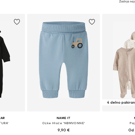
Zadnja naj
ico
Dodaj v košarico
Dodaj 
4 delno pakiran
EAR
NAME IT
TURA'
Ozke Hlače 'NBMVONNE'
Pa
9,90 €
Od 