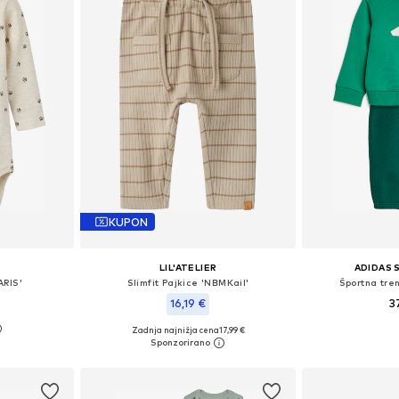
KUPON
LIL'ATELIER
ADIDAS
ARIS'
Slimfit Pajkice 'NBMKail'
Športna tren
16,19 €
3
Zadnja najnižja cena
+
1
17,99 €
68, 74, 80, 86
Razpoložljive velikosti: 62, 68, 74, 80, 86
ico
Dodaj 
Dodaj v košarico