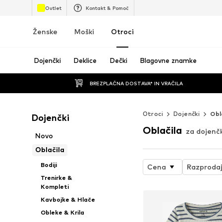
Outlet
Kontakt & Pomoč
Ženske
Moški
Otroci
Dojenčki
Deklice
Dečki
Blagovne znamke
BREZPLAČNA DOSTAVA* IN VRAČILA
Otroci
Dojenčki
Obl
Dojenčki
Oblačila
za dojenč
Novo
Oblačila
Bodiji
Cena
Razproda
Trenirke &
Kompleti
Kavbojke & Hlače
Obleke & Krila