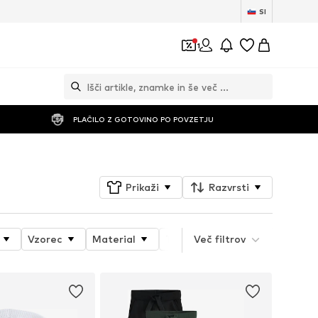
SI
1
PLAČILO Z GOTOVINO PO POVZETJU
Prikaži
Razvrsti
Vzorec
Material
Tematski svet
Več filtrov
Lastnosti 