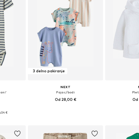
3 delno pakiranje
NEXT
ani'
Pajac/bodi
Ple
Od 28,00 €
Od 
likostih
Razpoložljive velikosti: 50, 56, 80, 86, 92, 98
6,54 €
ico
Dodaj v košarico
Dodaj 