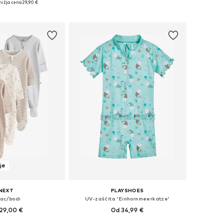
nižja cena
29,90 €
v košarico
Dodaj v košarico
je
NEXT
PLAYSHOES
jac/bodi
UV-zaščita 'Einhornmeerkatze'
29,00 €
Od 34,99 €