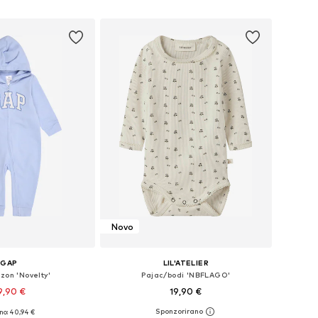
v košarico
Dodaj v košarico
Novo
GAP
LIL'ATELIER
zon 'Novelty'
Pajac/bodi 'NBFLAGO'
9,90 €
19,90 €
no: 40,94 €
Razpoložljive velikosti: 44-56, 68-80, 80-86, 86-92
Razpoložljive velikosti: 56, 62, 68, 74, 80, 86