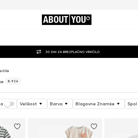
ABOUT
YOU
30 DNI ZA BREZPLAČNO VRAČILO
ačila
ke
8.926
ja
Velikost
Barva
Blagovne Znamke
Spol