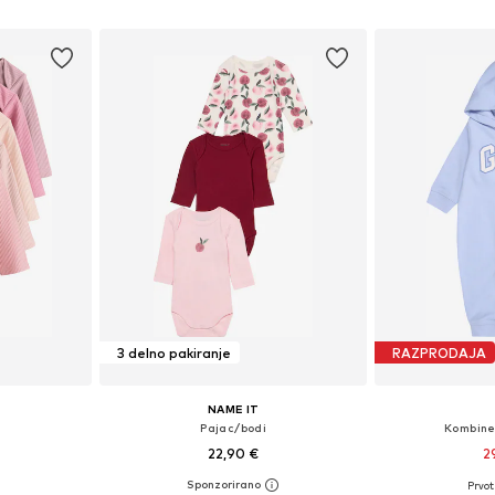
ico
Dodaj v košarico
Dodaj 
3 delno pakiranje
RAZPRODAJA
NAME IT
Pajac/bodi
Kombine
22,90 €
2
Prvot
Razpoložljive velikosti: 50, 56, 74, 80, 86, 98
Na voljo v različnih velikostih