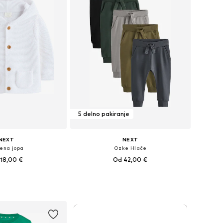
5 delno pakiranje
NEXT
NEXT
tena jopa
Ozke Hlače
18,00 €
Od 42,00 €
Razpoložljive velikosti: 56, 62, 68, 74, 80, 98
Na voljo v različnih velikostih
v košarico
Dodaj v košarico