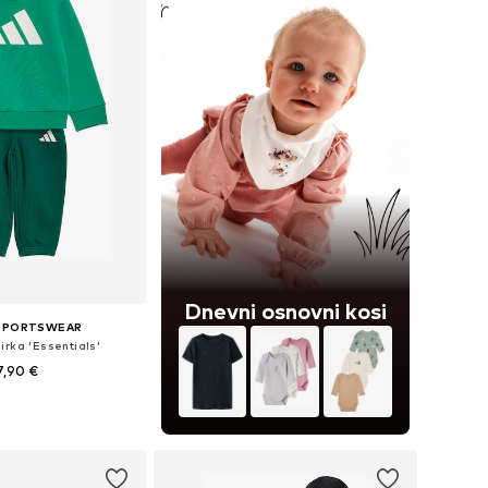
Dnevni osnovni kosi
 SPORTSWEAR
irka 'Essentials'
7,90 €
+
1
Razpoložljive velikosti: 62, 74, 80, 86, 98, 104
v košarico