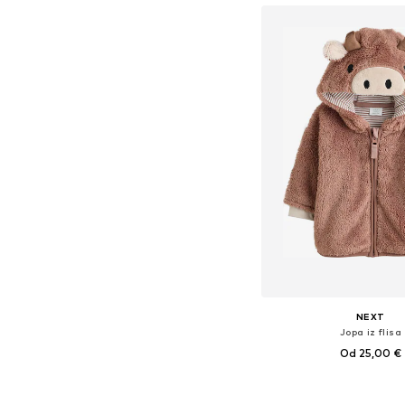
NEXT
Jopa iz flisa
Od 25,00 €
Razpoložljive velikosti: 56, 