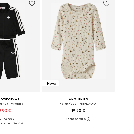
Novo
 ORIGINALS
LIL'ATELIER
a tek 'Firebird'
Pajac/bodi 'NBFLAGO'
2,90 €
19,90 €
+
2
no: 54,90 €
azličnih velikostih
Razpoložljive velikosti: 68, 74, 80
nižja cena
26,53 €
v košarico
Dodaj v košarico