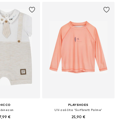
HICCO
PLAYSHOES
binezon
UV-zaščita 'Surfbrett Palme'
7,99 €
25,90 €
likosti: 50, 56, 68, 72
Na voljo v različnih velikostih