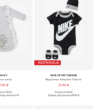
RAZPRODAJA
JACKY
NIKE SPORTSWEAR
lna vreča
Regularen Komplet 'Futura'
7,90 €
21,90 €
+
1
no: 47,90 €
Prvotno: 24,90 €
kosti: 50, 56, 68, 74, 86
Razpoložljive velikosti: 50-68, 68-80
nižja cena
31,41 €
Zadnja najnižja cena
19,90 €
v košarico
Dodaj v košarico