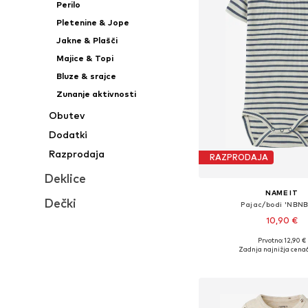
Perilo
Pletenine & Jope
Jakne & Plašči
Majice & Topi
Bluze & srajce
Zunanje aktivnosti
Obutev
Dodatki
Razprodaja
RAZPRODAJA
Deklice
NAME IT
Dečki
Pajac/bodi 'NBNB
10,90 €
+
2
Prvotno: 12,90 €
Na voljo v različnih ve
Zadnja najnižja cena
Dodaj v košar