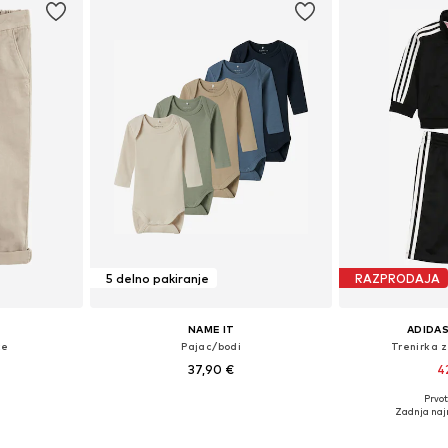
5 delno pakiranje
RAZPRODAJA
NAME IT
ADIDAS
če
Pajac/bodi
Trenirka z
37,90 €
4
Prvot
likostih
Na voljo v različnih velikostih
Na voljo v r
Zadnja naj
ico
Dodaj v košarico
Dodaj 