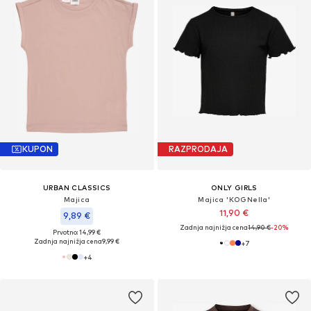
KUPON
RAZPRODAJA
URBAN CLASSICS
ONLY GIRLS
Majica
Majica 'KOGNella'
11,90 €
9,89 €
Zadnja najnižja cena
14,90 €
-20%
Prvotno: 14,99 €
Zadnja najnižja cena
9,99 €
+
7
+
4