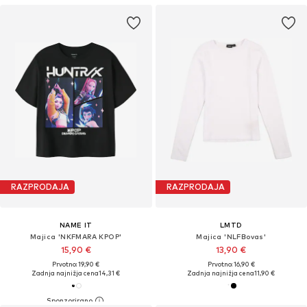
RAZPRODAJA
RAZPRODAJA
NAME IT
LMTD
Majica 'NKFMARA KPOP'
Majica 'NLFBovas'
15,90 €
13,90 €
Prvotno: 19,90 €
Prvotno: 16,90 €
Zadnja najnižja cena
14,31 €
Zadnja najnižja cena
11,90 €