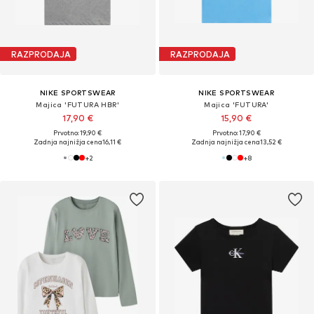
RAZPRODAJA
RAZPRODAJA
NIKE SPORTSWEAR
NIKE SPORTSWEAR
Majica 'FUTURA HBR'
Majica 'FUTURA'
17,90 €
15,90 €
Prvotno: 19,90 €
Prvotno: 17,90 €
Zadnja najnižja cena
16,11 €
Zadnja najnižja cena
13,52 €
+
2
+
8