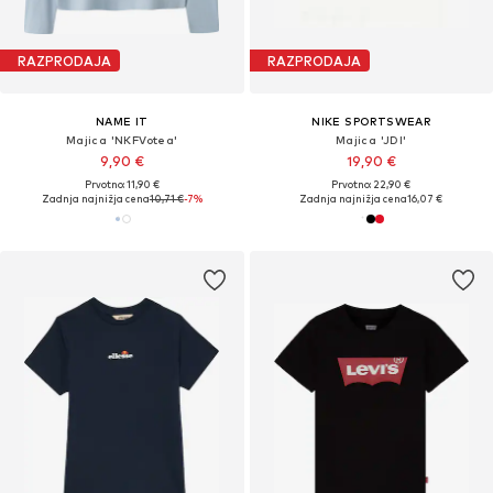
RAZPRODAJA
RAZPRODAJA
NAME IT
NIKE SPORTSWEAR
Majica 'NKFVotea'
Majica 'JDI'
9,90 €
19,90 €
Prvotno: 11,90 €
Prvotno: 22,90 €
Zadnja najnižja cena
10,71 €
-7%
Zadnja najnižja cena
16,07 €