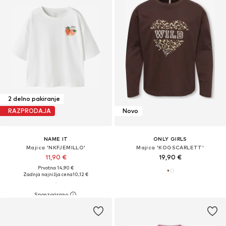
2 delno pakiranje
RAZPRODAJA
Novo
NAME IT
ONLY GIRLS
Majica 'NKFJEMILLO'
Majica 'KOGSCARLETT'
11,90 €
19,90 €
Prvotno: 14,90 €
Zadnja najnižja cena
10,12 €