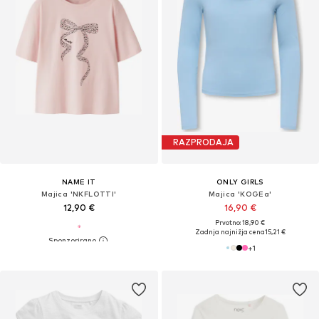
RAZPRODAJA
NAME IT
ONLY GIRLS
Majica 'NKFLOTTI'
Majica 'KOGEa'
12,90 €
16,90 €
Prvotno: 18,90 €
Zadnja najnižja cena
15,21 €
+
1