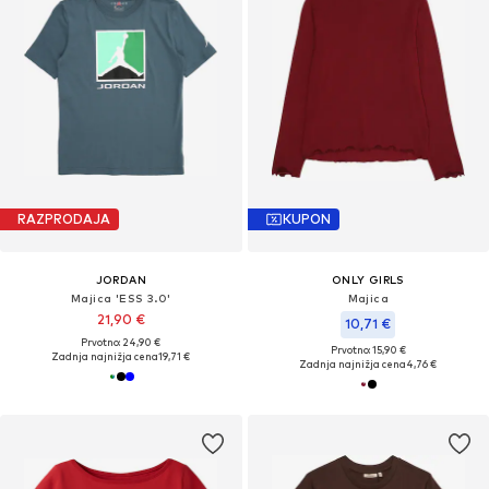
RAZPRODAJA
KUPON
JORDAN
ONLY GIRLS
Majica 'ESS 3.0'
Majica
21,90 €
10,71 €
Prvotno: 24,90 €
Prvotno: 15,90 €
Zadnja najnižja cena
19,71 €
Zadnja najnižja cena
4,76 €