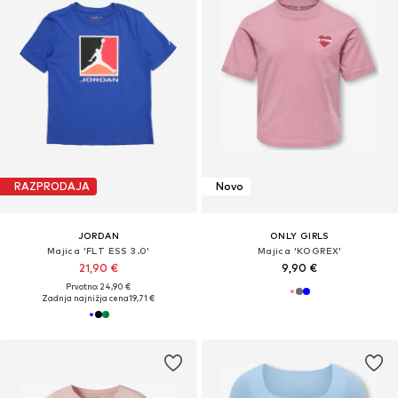
RAZPRODAJA
Novo
JORDAN
ONLY GIRLS
Majica 'FLT ESS 3.0'
Majica 'KOGREX'
21,90 €
9,90 €
Prvotno: 24,90 €
Zadnja najnižja cena
19,71 €