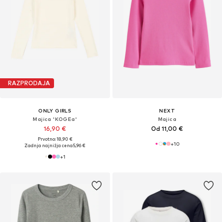
RAZPRODAJA
ONLY GIRLS
NEXT
Majica 'KOGEa'
Majica
16,90 €
Od 11,00 €
Prvotno: 18,90 €
+
10
Zadnja najnižja cena
5,96 €
+
1