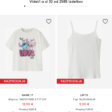
Videl/-a si 32 od 2585 izdelkov
RAZPRODAJA
RAZPRODAJA
NAME IT
LMTD
Majica 'NKFDYMIR STITCH'
Top 'NLFHINAJA'
13,90 €
9,90 €
Prvotno: 16,90 €
Prvotno: 11,90 €