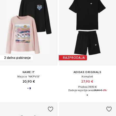
2 delno pakiranje
RAZPRODAJA
NAME IT
ADIDAS ORIGINALS
Majica 'NKFVIX'
Komplet
20,90 €
27,90 €
Prvotno: 39,90 €
Zadnja najnižja cena
29,90 €
-6%