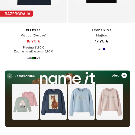
RAZPRODAJA
ELLESSE
LEVI'S KIDS
Majica 'Durare'
Majica
18,90 €
17,90 €
Prvotno: 21,90 €
Zadnja najnižja cena
16,90 €
+
2
Sledi