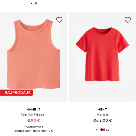
RAZPRODAJA
NAME IT
NEXT
Top 'NKFNakal'
Majica
8,90 €
Od 5,00 €
Prvotno: 9,90 €
+
4
Zadnja najnižja cena
8,42 €