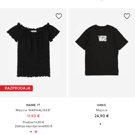
RAZPRODAJA
NAME IT
VANS
Majica 'NKFHALISSE'
Majica
11,90 €
24,90 €
Prvotno: 14,90 €
Zadnja najnižja cena
9,52 €