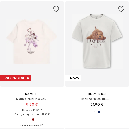
RAZPRODAJA
Novo
NAME IT
ONLY GIRLS
Majica 'NKFNOVAS'
Majica 'KOGBILLIE'
9,90 €
21,90 €
Prvotno: 12,90 €
Zadnja najnižja cena
8,91 €