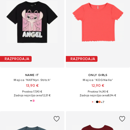
RAZPRODAJA
RAZPRODAJA
NAME IT
ONLY GIRLS
Majica 'NKFNyri Stitch'
Majica 'KOGNella'
13,90 €
12,90 €
Prvotno: 17,90 €
Prvotno: 14,90 €
Zadnja najnižja cena
12,51 €
Zadnja najnižja cena
8,94 €
+
7