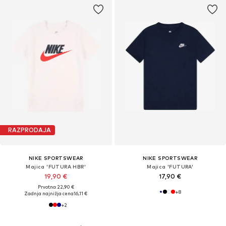
RAZPRODAJA
NIKE SPORTSWEAR
NIKE SPORTSWEAR
Majica 'FUTURA HBR'
Majica 'FUTURA'
19,90 €
17,90 €
Prvotno: 22,90 €
+
8
Zadnja najnižja cena
16,11 €
+
2