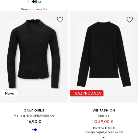
+
2
Novo
RAZPRODAJA
ONLY GIRLS
WE FASHION
Majica 'KOGFRANSISKA'
Majica
16,90 €
Od 9,00 €
Prvotno: 17,00 €
Zadnja najnižja cena
7,20 €