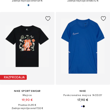
Zadnja najnižja cena
11,61 €
Zadnja najnižja cena
8,42 €
RAZPRODAJA
NIKE SPORTSWEAR
NIKE
Majica
Funkcionalna majica 'ACD25'
19,90 €
17,90 €
Prvotno: 24,90 €
Zadnja najnižja cena
17,52 €