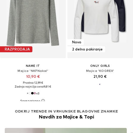
Novo
RAZPRODAJA
2 delno pakiranje
NAME IT
ONLY GIRLS
Majica 'NKFNakal'
Majica 'KOGREX'
10,90 €
21,90 €
Prvotno: 12,99 €
Zadnja najnižja cena
9,81 €
+
3
ODKRIJ TRENDE IN VRHUNSKE BLAGOVNE ZNAMKE
Navdih za Majice & Topi