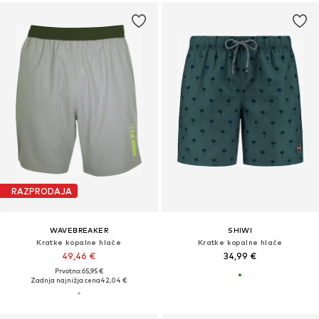
RAZPRODAJA
WAVEBREAKER
SHIWI
Kratke kopalne hlače
Kratke kopalne hlače
49,46 €
34,99 €
Prvotno: 65,95 €
Zadnja najnižja cena
42,04 €