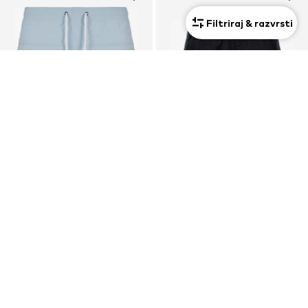
Filtriraj & razvrsti
KUPON
RAZPRODAJA
URBAN CLASSICS
NAPAPIJRI
Kratke kopalne hlače
Kratke kopalne hlače 'Zinc'
48,00 €
Od 15,29 €
Prvotno: 60,00 €
Prvotno: 19,99 €
Zadnja najnižja cena
38,40 €
Zadnja najnižja cena
11,89 €
+
23