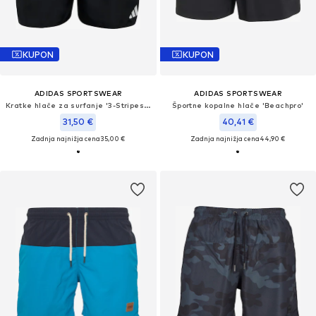
KUPON
KUPON
ADIDAS SPORTSWEAR
ADIDAS SPORTSWEAR
Kratke hlače za surfanje '3-Stripes 3-Inch'
Športne kopalne hlače 'Beachpro'
31,50 €
40,41 €
Zadnja najnižja cena
35,00 €
Zadnja najnižja cena
44,90 €