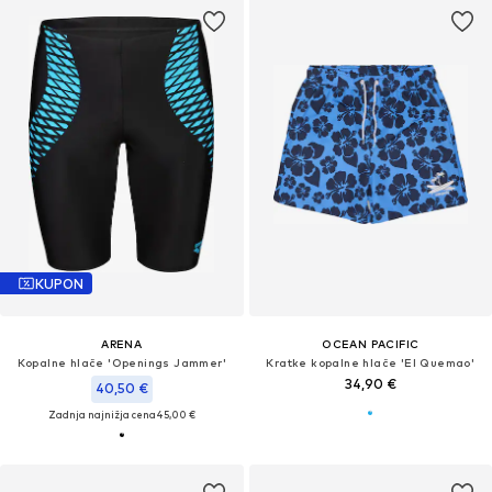
KUPON
ARENA
OCEAN PACIFIC
Kopalne hlače 'Openings Jammer'
Kratke kopalne hlače 'El Quemao'
34,90 €
40,50 €
Zadnja najnižja cena
45,00 €