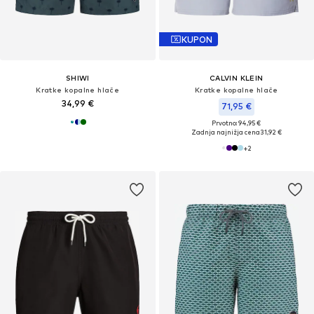
KUPON
SHIWI
CALVIN KLEIN
Kratke kopalne hlače
Kratke kopalne hlače
34,99 €
71,95 €
Prvotno: 94,95 €
Zadnja najnižja cena
31,92 €
+
2