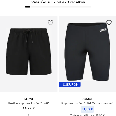
Videl/-a si 32 od 420 izdelkov
KUPON
SHIWI
ARENA
Kratke kopalne hlače 'Scott'
Kopalne hlače 'Solid Team Jammer'
44,99 €
31,50 €
Zadnja najnižja cena
35,00 €