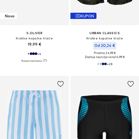
Novo
KUPON
S.OLIVER
URBAN CLASSICS
Kratke kopalne hlače
Kratke kopalne hlače
19,99 €
Od 20,24 €
Prvotno: 24,99 €
+
4
Zadnja najnižja cena
14,99 €
+
28