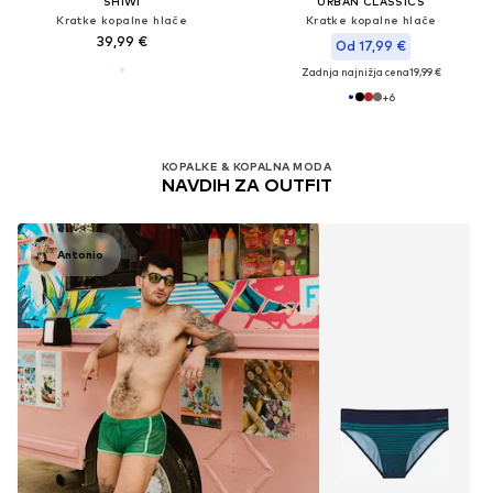
SHIWI
URBAN CLASSICS
Kratke kopalne hlače
Kratke kopalne hlače
39,99 €
Od 17,99 €
Zadnja najnižja cena
19,99 €
+
6
KOPALKE & KOPALNA MODA
NAVDIH ZA OUTFIT
Antonio