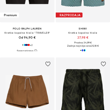
Premium
RAZPRODAJA
POLO RALPH LAUREN
SHIWI
Kratke kopalne hlače 'TRAVELER'
Kratke kopalne hlače
Od 94,90 €
27,98 €
Prvotno: 34,99 €
+
2
Zadnja najnižja cena
25,18 €