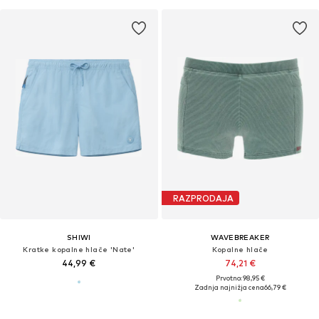
RAZPRODAJA
SHIWI
WAVEBREAKER
Kratke kopalne hlače 'Nate'
Kopalne hlače
44,99 €
74,21 €
Prvotno: 98,95 €
Zadnja najnižja cena
66,79 €