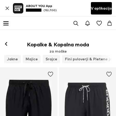
ABOUT YOU App
V aplikacijo
(152.700)
Kopalke & Kopalna moda
za moške
Jakne
Majice
Srajce
Fini puloverji & Pletene jop