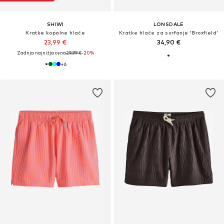
SHIWI
LONSDALE
Kratke kopalne hlače
Kratke hlače za surfanje 'Broxfield'
23,99 €
34,90 €
Zadnja najnižja cena
29,99 €
-20%
+
6