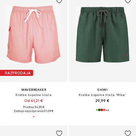
RAZPRODAJA
WAVEBREAKER
SHIWI
Kratke kopalne hlače
Kratke kopalne hlače 'Mike'
Od 41,21 €
29,99 €
Prvotno: 54,95 €
+
4
Zadnja najnižja cena
37,09 €