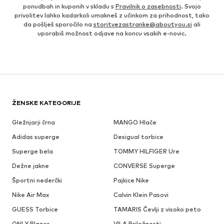
ponudbah in kuponih v skladu s
Pravilnik o zasebnosti
. Svojo
privolitev lahko kadarkoli umakneš z učinkom za prihodnost, tako
da pošlješ sporočilo na
storitvezastranke@aboutyou.si
ali
uporabiš možnost odjave na koncu vsakih e-novic.
ŽENSKE KATEGORIJE
Gležnjarji črna
MANGO Hlače
Adidas superge
Desigual torbice
Superge bela
TOMMY HILFIGER Ure
Dežne jakne
CONVERSE Superge
Športni nederčki
Pajkice Nike
Nike Air Max
Calvin Klein Pasovi
GUESS Torbice
TAMARIS Čevlji z visoko peto
ONLY Blazer
VILA Priložnosti