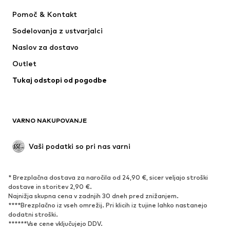
Obleke
Kavbojke
Pomoč & Kontakt
Majice & Topi
Hlače
Sodelovanja z ustvarjalci
Jakne
Puloverji & pletenine
Naslov za dostavo
Perilo
Bluze & Tunike
Outlet
Plašči
Krila
Tukaj odstopi od pogodbe
Kopalke & Kopalna moda
Jope
Blazer
Kombinezoni & pajaci
Večje številke
Moda za nosečnice
VARNO NAKUPOVANJE
Priložnosti
Ekskluzivno
'Upcycling'
Vaši podatki so pri nas varni
OBUTEV
* Brezplačna dostava za naročila od 24,90 €, sicer veljajo stroški
Novo
Trendovsko
dostave in storitev 2,90 €.
Najnižja skupna cena v zadnjih 30 dneh pred znižanjem.
Superge
Gležnjarji
****Brezplačno iz vseh omrežij. Pri klicih iz tujine lahko nastanejo
Čevlji z visoko peto
Škornji
dodatni stroški.
******Vse cene vključujejo DDV.
Sandali
Nizki čevlji