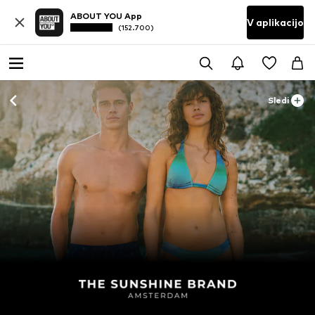
ABOUT YOU App
V aplikacijo
(152.700)
Sledi