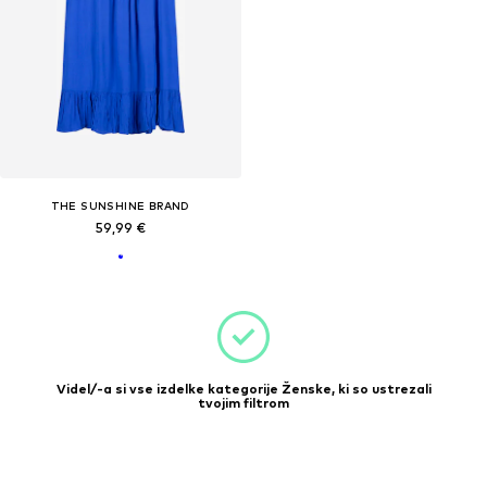
THE SUNSHINE BRAND
59,99 €
Videl/-a si vse izdelke kategorije Ženske, ki so ustrezali
tvojim filtrom