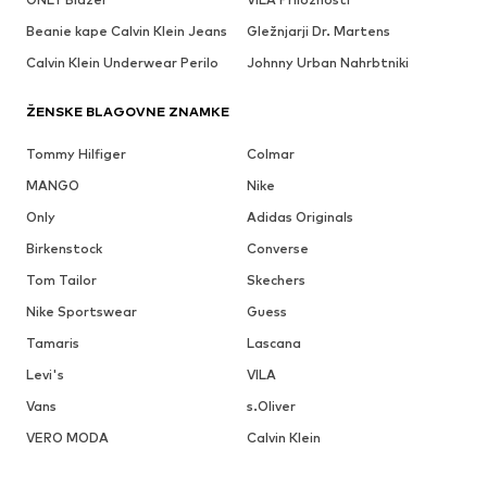
Beanie kape Calvin Klein Jeans
Gležnjarji Dr. Martens
Calvin Klein Underwear Perilo
Johnny Urban Nahrbtniki
ŽENSKE BLAGOVNE ZNAMKE
Tommy Hilfiger
Colmar
MANGO
Nike
Only
Adidas Originals
Birkenstock
Converse
Tom Tailor
Skechers
Nike Sportswear
Guess
Tamaris
Lascana
Levi's
VILA
Vans
s.Oliver
VERO MODA
Calvin Klein