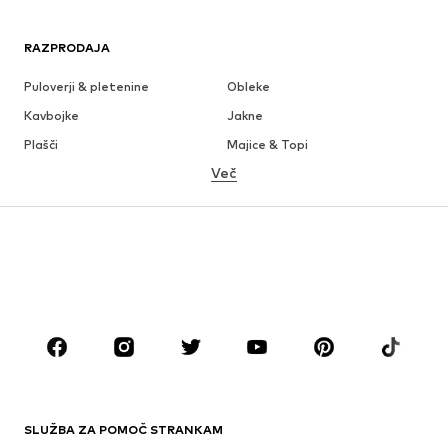
RAZPRODAJA
Puloverji & pletenine
Obleke
Kavbojke
Jakne
Plašči
Majice & Topi
Več
Hlače
Perilo
Krila
Bluze & Tunike
Jope
Blazer
Kopalke & Kopalna moda
Kombinezoni & pajaci
Večje številke
Moda za nosečnice
Obutev
Šport
Dodatki
Premium
OBLAČILA
SLUŽBA ZA POMOČ STRANKAM
Novo
V trendu