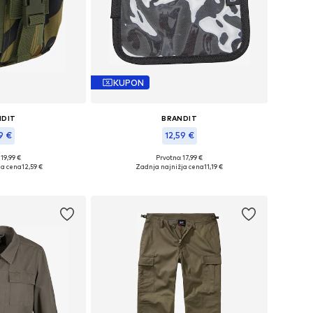
KUPON
NDIT
BRANDIT
9 €
12,59 €
 19,99 €
Prvotno: 17,99 €
ikosti: One Size
Razpoložljive velikosti: Onesize
ja cena
12,59 €
Zadnja najnižja cena
11,19 €
košarico
Dodaj v košarico