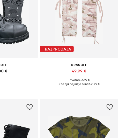
RAZPRODAJA
NDIT
BRANDIT
00 €
49,99 €
Prvotno: 55,99 €
velikosti: 40
Razpoložljive velikosti: 50-52
Zadnja najnižja cena
42,49 €
košarico
Dodaj v košarico