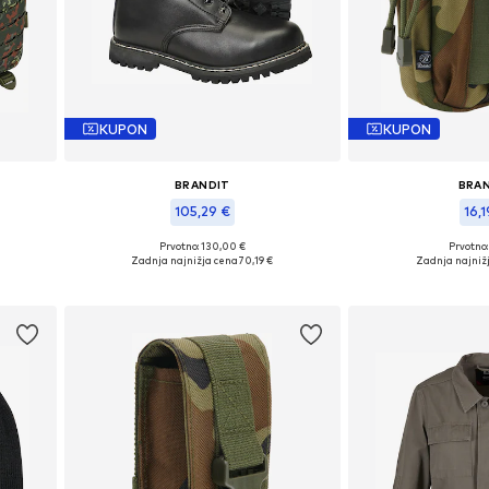
KUPON
KUPON
BRANDIT
BRA
105,29 €
16,1
Prvotno: 130,00 €
Prvotno:
ze
Razpoložljive velikosti: 39, 40, 41
Razpoložljive vel
Zadnja najnižja cena
70,19 €
Zadnja najniž
Dodaj v košarico
Dodaj v 