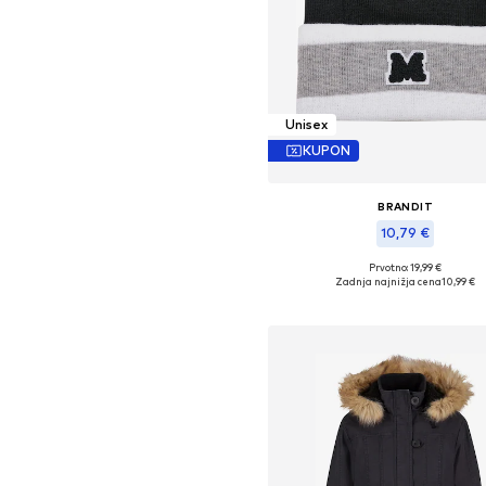
Unisex
KUPON
BRANDIT
10,79 €
Prvotno: 19,99 €
Razpoložljive velikosti: 55-60
Zadnja najnižja cena
10,99 €
Dodaj v košarico