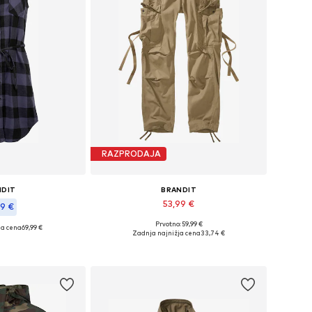
RAZPRODAJA
NDIT
BRANDIT
53,99 €
99 €
Prvotno: 59,99 €
ja cena
69,99 €
Razpoložljive velikosti: 40
 velikosti: S
Zadnja najnižja cena
33,74 €
Dodaj v košarico
košarico