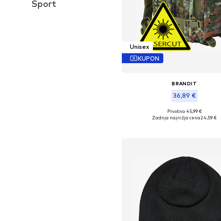
Šport
Unisex
KUPON
BRANDIT
36,89 €
Prvotno: 45,99 €
Razpoložljive velikosti: One Si
Zadnja najnižja cena
24,59 €
Dodaj v košarico