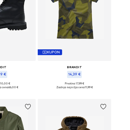
KUPON
NDIT
BRANDIT
09 €
14,39 €
+
1
110,00 €
Prvotno: 17,99 €
velikosti: 40
Razpoložljive velikosti: L
a cena
66,00 €
Zadnja najnižja cena
11,99 €
košarico
Dodaj v košarico