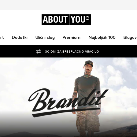
ABOUT
YOU
rt
Dodatki
Ulični slog
Premium
Najboljših 100
Blago
30 DNI ZA BREZPLAČNO VRAČILO