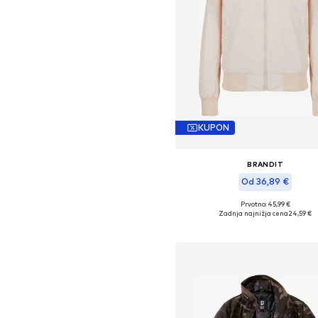
KUPON
BRANDIT
Od 36,89 €
Prvotno: 45,99 €
Razpoložljive velikosti: S, M, XXL
Zadnja najnižja cena
24,59 €
Dodaj v košarico