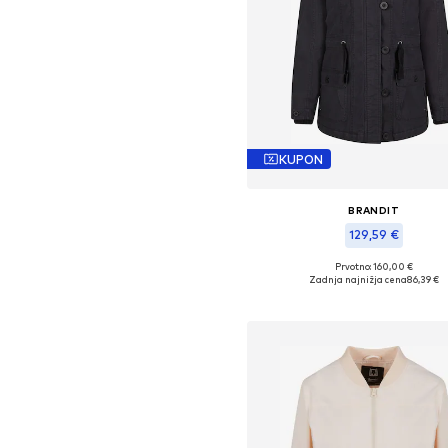
KUPON
BRANDIT
129,59 €
Prvotno: 160,00 €
Razpoložljive velikosti: M, XL
Zadnja najnižja cena
86,39 €
Dodaj v košarico