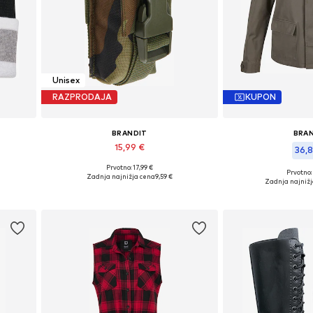
Unisex
RAZPRODAJA
KUPON
BRANDIT
BRA
15,99 €
36,
Prvotno: 17,99 €
Razpoložljive velikosti: OneSize
Prvotno:
Zadnja najnižja cena
9,59 €
Razpoložljive veli
Zadnja najniž
Dodaj v košarico
Dodaj v 