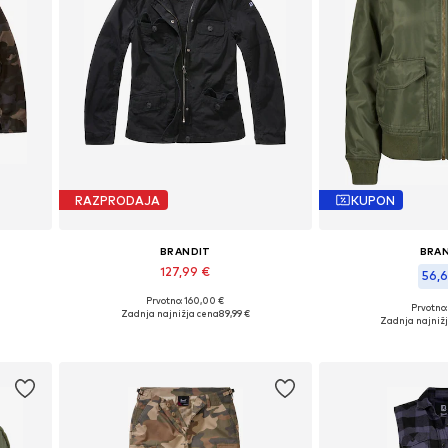
RAZPRODAJA
KUPON
BRANDIT
BRA
127,99 €
56,
Prvotno: 160,00 €
Razpoložljive velikosti: XS, M
Prvotno:
Zadnja najnižja cena
89,99 €
Razpoložljive veli
Zadnja najniž
Dodaj v košarico
Dodaj v 