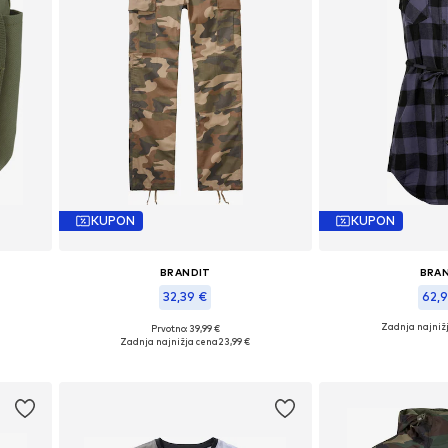
KUPON
KUPON
BRANDIT
BRA
32,39 €
62,
Zadnja najniž
Prvotno: 39,99 €
ze
Razpoložljive velikosti: 38
Razpoložljive
Zadnja najnižja cena
23,99 €
Dodaj v košarico
Dodaj v 