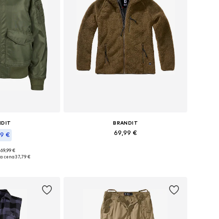
NDIT
BRANDIT
69,99 €
69 €
Razpoložljive velikosti: XS, XL
 69,99 €
kosti: XS, M, XXXL
ja cena
37,79 €
Dodaj v košarico
košarico