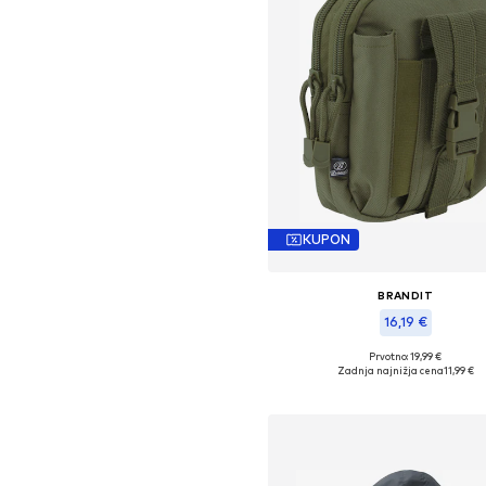
KUPON
BRANDIT
16,19 €
Prvotno: 19,99 €
Razpoložljive velikosti: One Si
Zadnja najnižja cena
11,99 €
Dodaj v košarico