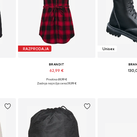
RAZPRODAJA
Unisex
BRANDIT
BRA
62,99 €
130,
Prvotno: 69,99 €
Razpoložljive velikosti: XS, M
Razpoložljive 
Zadnja najnižja cena
39,99 €
Dodaj v košarico
Dodaj v 