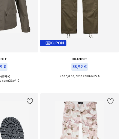
KUPON
NDIT
BRANDIT
89 €
35,99 €
Zadnja najnižja cena
39,99 €
 45,99 €
kosti: M, XL, XXXL
Razpoložljive velikosti: 34, 38
ja cena
26,64 €
košarico
Dodaj v košarico