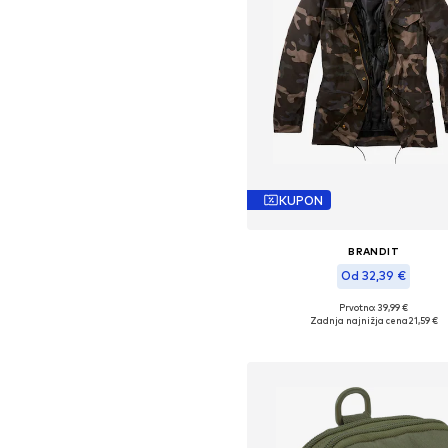
KUPON
BRANDIT
Od 32,39 €
Prvotno: 39,99 €
Razpoložljive velikosti: M, XL
Zadnja najnižja cena
21,59 €
Dodaj v košarico