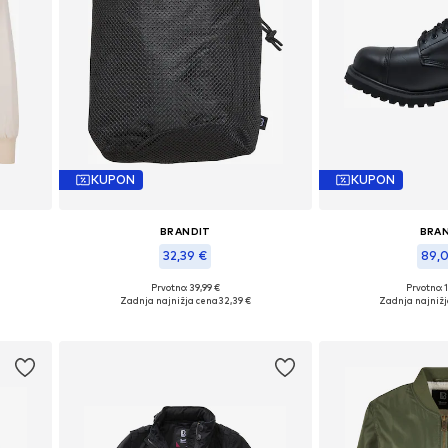
KUPON
KUPON
BRANDIT
BRA
32,39 €
89,
Prvotno: 39,99 €
Prvotno: 
, XXXL
Razpoložljive velikosti: Onesize
Razpoložljive 
Zadnja najnižja cena
32,39 €
Zadnja najnižj
Dodaj v košarico
Dodaj v 