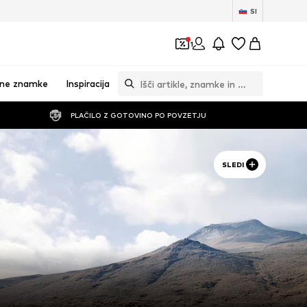
SI
1
vne znamke
Inspiracija
PLAČILO Z GOTOVINO PO POVZETJU
SLEDI