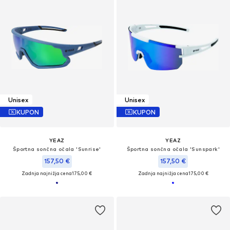
Unisex
Unisex
KUPON
KUPON
YEAZ
YEAZ
Športna sončna očala 'Sunrise'
Športna sončna očala 'Sunspark'
157,50 €
157,50 €
Zadnja najnižja cena
175,00 €
Zadnja najnižja cena
175,00 €