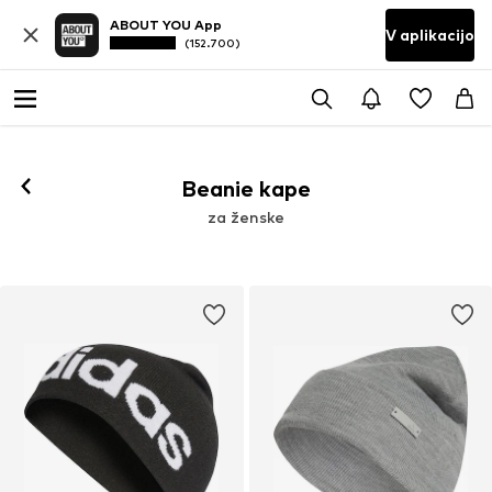
ABOUT YOU App
V aplikacijo
(152.700)
Beanie kape
za ženske