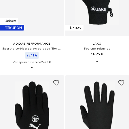
Unisex
KUPON
Unisex
ADIDAS PERFORMANCE
JAKO
Športna torbica za okrog pasu 'Running Belt Waist'
Športne rokavice
14,95 €
25,11 €
Zadnja najnižja cena
27,90 €