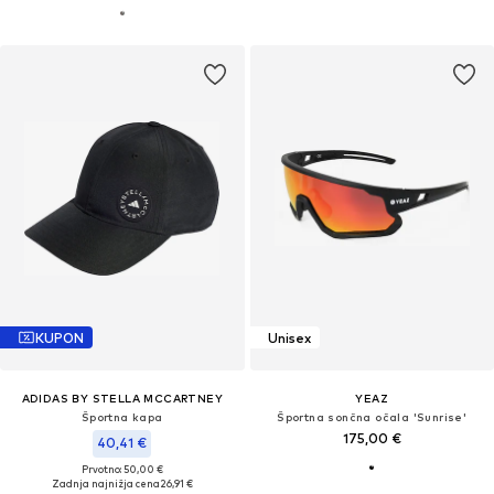
KUPON
Unisex
ADIDAS BY STELLA MCCARTNEY
YEAZ
Športna kapa
Športna sončna očala 'Sunrise'
175,00 €
40,41 €
Prvotno: 50,00 €
Zadnja najnižja cena
26,91 €