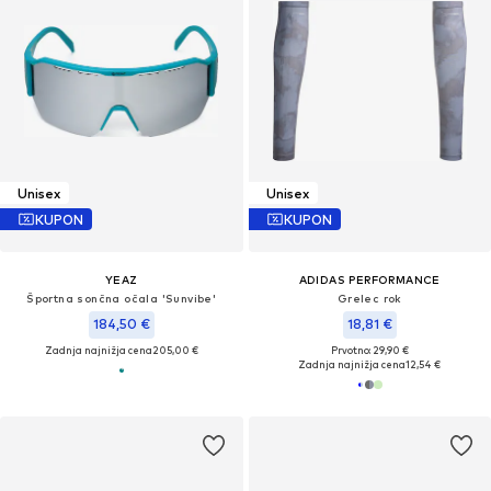
Unisex
Unisex
KUPON
KUPON
YEAZ
ADIDAS PERFORMANCE
Športna sončna očala 'Sunvibe'
Grelec rok
184,50 €
18,81 €
Zadnja najnižja cena
205,00 €
Prvotno: 29,90 €
Zadnja najnižja cena
12,54 €