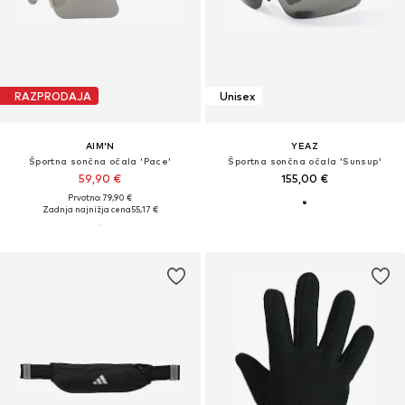
RAZPRODAJA
Unisex
AIM'N
YEAZ
Športna sončna očala 'Pace'
Športna sončna očala 'Sunsup'
59,90 €
155,00 €
Prvotno: 79,90 €
Zadnja najnižja cena
55,17 €