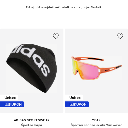
Tukaj lahko najdeš več izdelkov kategorije: Dodatki
Unisex
Unisex
KUPON
KUPON
ADIDAS SPORTSWEAR
YEAZ
Športna kapa
Športna sončna očala 'Sunwave'