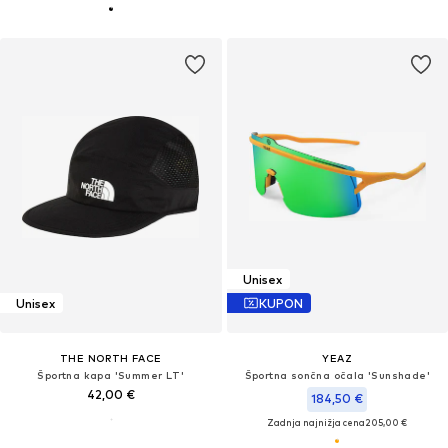
Unisex
Unisex
KUPON
THE NORTH FACE
YEAZ
Športna kapa 'Summer LT'
Športna sončna očala 'Sunshade'
42,00 €
184,50 €
Zadnja najnižja cena
205,00 €