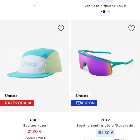
Zadnja najnižja cena
18,00 €
Unisex
Unisex
RAZPRODAJA
KUPON
ASICS
YEAZ
Športna kapa
Športna sončna očala 'Sunshade'
21,90 €
184,50 €
Prvotno: 37,90 €