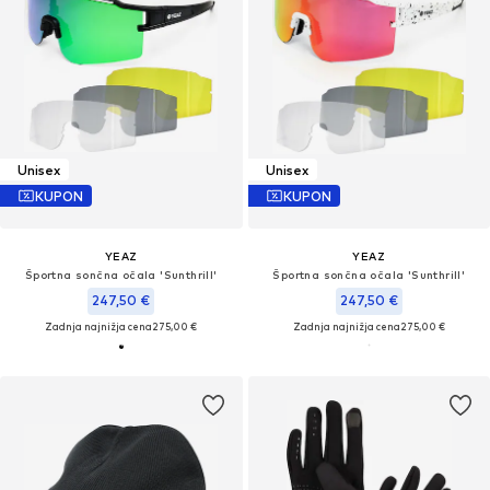
Unisex
Unisex
KUPON
KUPON
YEAZ
YEAZ
Športna sončna očala 'Sunthrill'
Športna sončna očala 'Sunthrill'
247,50 €
247,50 €
Zadnja najnižja cena
275,00 €
Zadnja najnižja cena
275,00 €