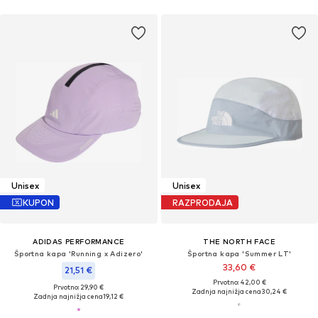
Unisex
Unisex
KUPON
RAZPRODAJA
ADIDAS PERFORMANCE
THE NORTH FACE
Športna kapa 'Running x Adizero'
Športna kapa 'Summer LT'
33,60 €
21,51 €
Prvotno: 42,00 €
Prvotno: 29,90 €
Zadnja najnižja cena
30,24 €
Zadnja najnižja cena
19,12 €