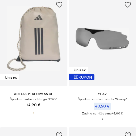
Unisex
Unisex
KUPON
ADIDAS PERFORMANCE
YEAZ
Športna torba iz blaga 'PWR'
Športna sončna očala 'Sunup'
14,90 €
40,50 €
Zadnja najnižja cena
45,00 €