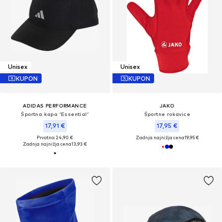
Unisex
Unisex
KUPON
KUPON
ADIDAS PERFORMANCE
JAKO
Športna kapa 'Essential'
Športne rokavice
17,91 €
17,95 €
Prvotno: 24,90 €
Zadnja najnižja cena
19,95 €
Zadnja najnižja cena
13,93 €