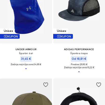
Unisex
Unisex
KUPON
KUPON
UNDER ARMOUR
ADIDAS PERFORMANCE
Športni šal
Športna kapa
31,45 €
Od 18,81 €
Zadnja najnižja cena
34,95 €
Prvotno: 29,90 €
Zadnja najnižja cena
15,22 €