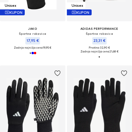
Unisex
Unisex
KUPON
KUPON
JAKO
ADIDAS PERFORMANCE
Športne rokavice
Športne rokavice
17,95 €
23,31 €
Zadnja najnižja cena
19,95 €
Prvotno: 32,90 €
Zadnja najnižja cena
21,68 €