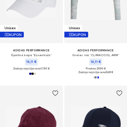
Unisex
Unisex
KUPON
KUPON
ADIDAS PERFORMANCE
ADIDAS PERFORMANCE
Športna kapa 'Essentials'
Grelec rok 'CLIMACOOL ARM'
16,11 €
16,11 €
Zadnja najnižja cena
17,90 €
Prvotno: 29,90 €
Zadnja najnižja cena
9,69 €