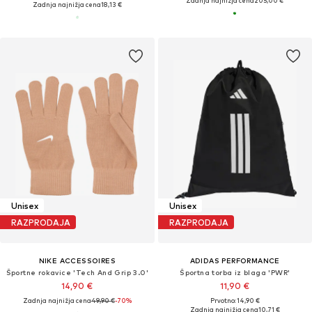
Zadnja najnižja cena
205,00 €
Zadnja najnižja cena
18,13 €
Unisex
Unisex
RAZPRODAJA
RAZPRODAJA
NIKE ACCESSOIRES
ADIDAS PERFORMANCE
Športne rokavice 'Tech And Grip 3.0'
Športna torba iz blaga 'PWR'
14,90 €
11,90 €
Zadnja najnižja cena
49,90 €
-70%
Prvotno: 14,90 €
Zadnja najnižja cena
10,71 €