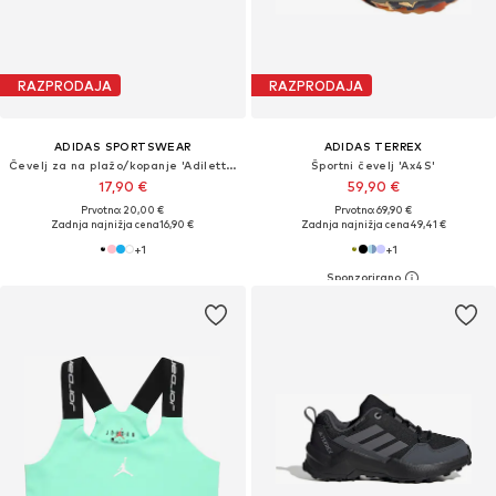
RAZPRODAJA
RAZPRODAJA
ADIDAS SPORTSWEAR
ADIDAS TERREX
Čevelj za na plažo/kopanje 'Adilette Aqua'
Športni čevelj 'Ax4S'
17,90 €
59,90 €
Prvotno: 20,00 €
Prvotno: 69,90 €
Zadnja najnižja cena
16,90 €
Zadnja najnižja cena
49,41 €
+
1
+
1