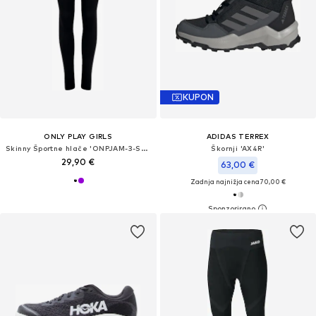
KUPON
ONLY PLAY GIRLS
ADIDAS TERREX
Skinny Športne hlače 'ONPJAM-3-SANA'
Škornji 'AX4R'
29,90 €
63,00 €
Zadnja najnižja cena
70,00 €