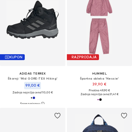
KUPON
RAZPRODAJA
ADIDAS TERREX
HUMMEL
Škornji 'Mid GORE-TEX Hiking'
Športna obleka 'Nessie'
39,90 €
99,00 €
Prvotno: 49,90 €
Zadnja najnižja cena
110,00 €
Zadnja najnižja cena
31,41 €