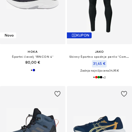
Novo
KUPON
HOKA
JAKO
Športni čevelj 'RINCON 4'
Skinny Športno spodnje perilo 'Comfort 2.0'
80,00 €
31,45 €
Zadnja najnižja cena
34,95 €
+
2