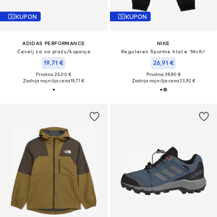
KUPON
KUPON
ADIDAS PERFORMANCE
NIKE
Čevelj za na plažo/kopanje
Regularen Športne hlače 'Multi'
19,71 €
26,91 €
Prvotno: 25,00 €
Prvotno: 39,90 €
Zadnja najnižja cena
19,71 €
Zadnja najnižja cena
23,92 €