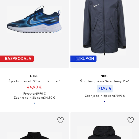
RAZPRODAJA
KUPON
NIKE
NIKE
Športni čevelj 'Cosmic Runner'
Športna jakna 'Academy Pro'
44,90 €
71,95 €
Prvotno: 49,90 €
Zadnja najnižja cena
79,95 €
Zadnja najnižja cena
34,90 €