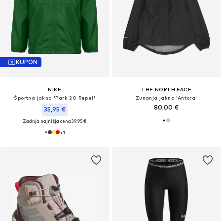
KUPON
NIKE
THE NORTH FACE
Športna jakna 'Park 20 Repel'
Zunanja jakna 'Antora'
80,00 €
35,95 €
Zadnja najnižja cena
39,95 €
+
1