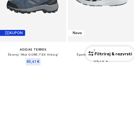
KUPON
Novo
ADIDAS TERREX
ASICS
1
Filtriraj & razvrsti
Škornji 'Mid GORE-TEX Hiking'
Športni čevelj 'CONTEND 10'
64,90 €
85,41 €
Prvotno: 110,00 €
Zadnja najnižja cena
94,90 €