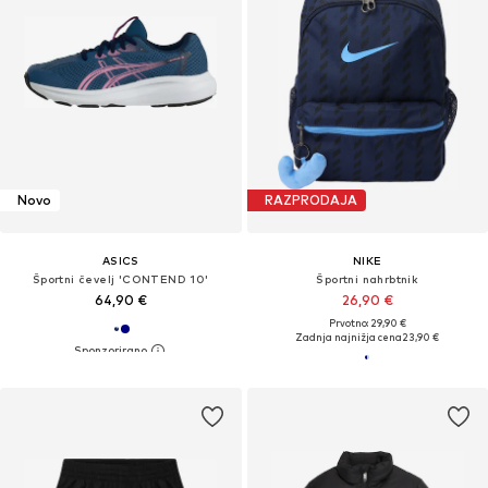
Novo
RAZPRODAJA
ASICS
NIKE
Športni čevelj 'CONTEND 10'
Športni nahrbtnik
64,90 €
26,90 €
Prvotno: 29,90 €
Zadnja najnižja cena
23,90 €