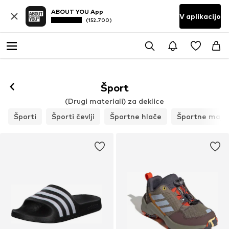
ABOUT YOU App
V aplikacijo
(152.700)
Šport
(Drugi materiali) za deklice
Športi
Športi čevlji
Športne hlače
Športne maji