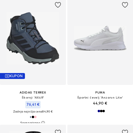
KUPON
ADIDAS TERREX
PUMA
Škornji 'AX4R'
Športni čevelj 'Anzarun Lite'
44,90 €
76,41 €
Zadnja najnižja cena
84,90 €