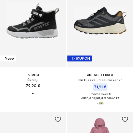
Novo
KUPON
PRIMIGI
ADIDAS TERREX
Škornji
Nizki čevelj 'Trailmaker 2'
79,90 €
71,91 €
Prvotno: 89,90 €
Zadnja najnižja cena
67,41 €