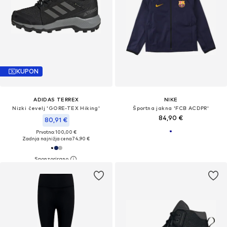
KUPON
ADIDAS TERREX
NIKE
Nizki čevelj 'GORE-TEX Hiking'
Športna jakna 'FCB ACDPR'
84,90 €
80,91 €
Prvotno: 100,00 €
Zadnja najnižja cena
74,90 €