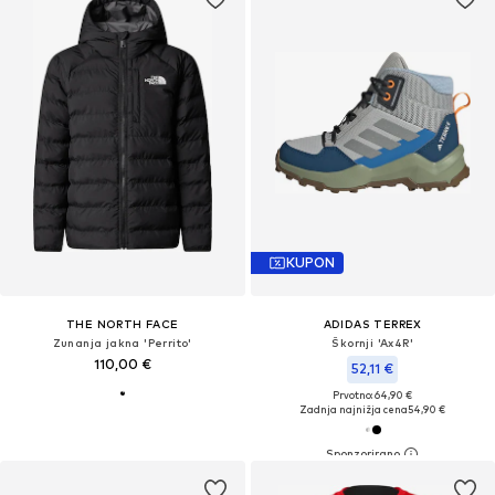
KUPON
THE NORTH FACE
ADIDAS TERREX
Zunanja jakna 'Perrito'
Škornji 'Ax4R'
110,00 €
52,11 €
Prvotno: 64,90 €
Zadnja najnižja cena
54,90 €