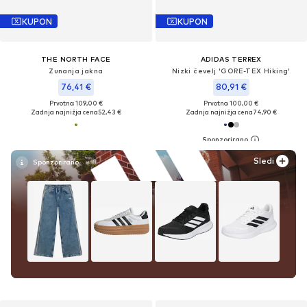
KUPON
KUPON
THE NORTH FACE
ADIDAS TERREX
Zunanja jakna
Nizki čevelj 'GORE-TEX Hiking'
76,41 €
80,91 €
Prvotno: 109,00 €
Prvotno: 100,00 €
Zadnja najnižja cena
52,43 €
Zadnja najnižja cena
74,90 €
Sledi