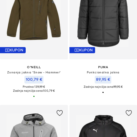
KUPON
KUPON
O'NEILL
PUMA
Zunanja jakna 'Snow - Hammer'
Funkcionalna jakna
100,79 €
89,95 €
Prvotno: 139,99 €
Zadnja najnižja cena
99,95 €
Zadnja najnižja cena
100,79 €