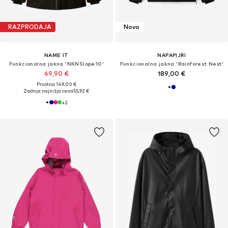
RAZPRODAJA
Novo
NAME IT
NAPAPIJRI
Funkcionalna jakna 'NKNSlope10'
Funkcionalna jakna 'Rainforest Next'
69,90 €
189,00 €
Prvotno: 149,00 €
Zadnja najnižja cena
55,92 €
+
2