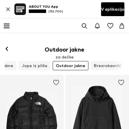
ABOUT YOU App
V aplikacijo
(152.700)
Outdoor jakne
za dečke
 jakne
Jope iz pliša
Outdoor jakne
Brezrokavniki