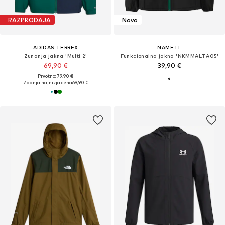
RAZPRODAJA
Novo
ADIDAS TERREX
NAME IT
Zunanja jakna 'Multi 2'
Funkcionalna jakna 'NKMMALTA05'
69,90 €
39,90 €
Prvotno: 79,90 €
Zadnja najnižja cena
69,90 €