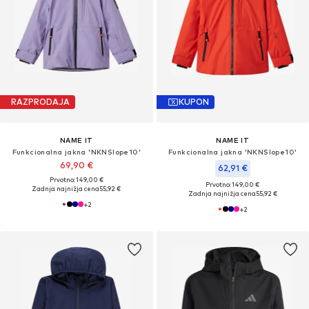
RAZPRODAJA
KUPON
NAME IT
NAME IT
Funkcionalna jakna 'NKNSlope10'
Funkcionalna jakna 'NKNSlope10'
69,90 €
62,91 €
Prvotno: 149,00 €
Prvotno: 149,00 €
Zadnja najnižja cena
55,92 €
Zadnja najnižja cena
55,92 €
+
2
+
2