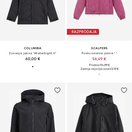
RAZPRODAJA
COLUMBIA
SCALPERS
Zunanja jakna 'Watertight II'
Funkcionalna jakna ' '
60,00 €
56,49 €
Prvotno: 94,99 €
Zadnja najnižja cena
45,19 €