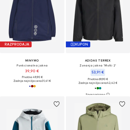
RAZPRODAJA
KUPON
MINYMO
ADIDAS TERREX
Funkcionalna jakna
Zunanja jakna 'Multi 2'
39,90 €
53,91 €
Prvotno: 49,90 €
Prvotno: 69,90 €
Zadnja najnižja cena
31,41 €
Zadnja najnižja cena
42,42 €