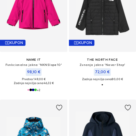
KUPON
KUPON
NAME IT
THE NORTH FACE
Funkcionalna jakna 'NKNSlope10'
Zunanja jakna 'Never Stop'
98,10 €
72,00 €
Prvotno: 149,00 €
Zadnja najnižja cena
80,00 €
Zadnja najnižja cena
46,32 €
+
2