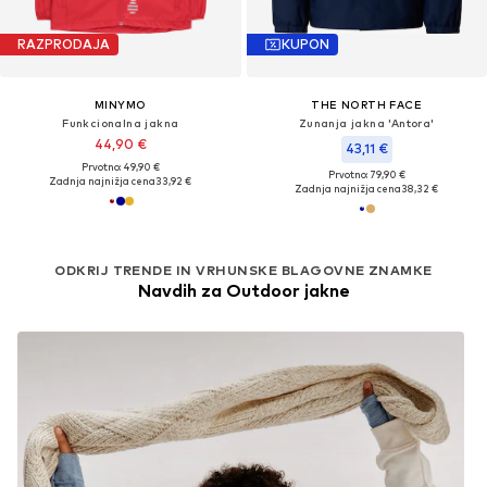
RAZPRODAJA
KUPON
MINYMO
THE NORTH FACE
Funkcionalna jakna
Zunanja jakna 'Antora'
44,90 €
43,11 €
Prvotno: 49,90 €
Prvotno: 79,90 €
Zadnja najnižja cena
33,92 €
Zadnja najnižja cena
38,32 €
ODKRIJ TRENDE IN VRHUNSKE BLAGOVNE ZNAMKE
Navdih za Outdoor jakne