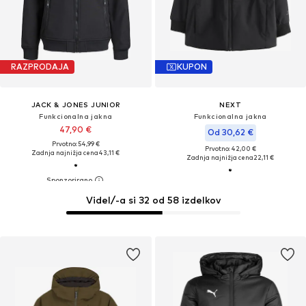
RAZPRODAJA
KUPON
JACK & JONES JUNIOR
NEXT
Funkcionalna jakna
Funkcionalna jakna
47,90 €
Od 30,62 €
Prvotno: 54,99 €
Prvotno: 42,00 €
Zadnja najnižja cena
43,11 €
Zadnja najnižja cena
22,11 €
Videl/-a si 32 od 58 izdelkov