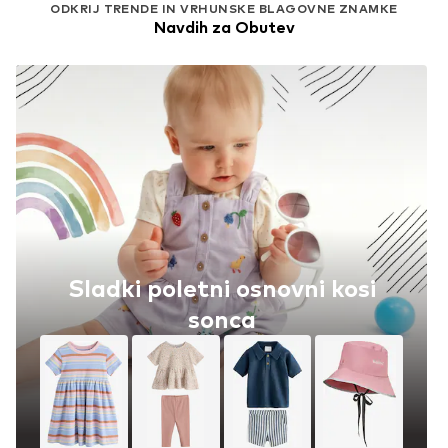
ODKRIJ TRENDE IN VRHUNSKE BLAGOVNE ZNAMKE
Navdih za Obutev
Sladki poletni osnovni kosi
sonca