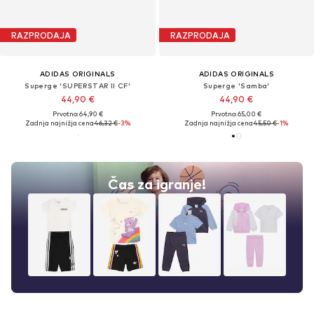
RAZPRODAJA
RAZPRODAJA
ADIDAS ORIGINALS
ADIDAS ORIGINALS
Superge 'SUPERSTAR II CF'
Superge 'Samba'
44,90 €
44,90 €
Prvotno: 64,90 €
Prvotno: 65,00 €
Zadnja najnižja cena
46,32 €
-3%
Zadnja najnižja cena
45,50 €
-1%
Čas za igranje!