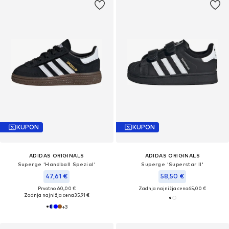
KUPON
KUPON
ADIDAS ORIGINALS
ADIDAS ORIGINALS
Superge 'Handball Spezial'
Superge 'Superstar II'
47,61 €
58,50 €
Prvotno: 60,00 €
Zadnja najnižja cena
65,00 €
Zadnja najnižja cena
35,91 €
+
3