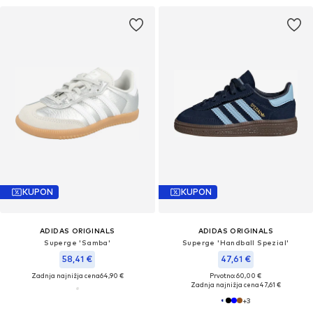
KUPON
KUPON
ADIDAS ORIGINALS
ADIDAS ORIGINALS
Superge 'Samba'
Superge 'Handball Spezial'
58,41 €
47,61 €
Zadnja najnižja cena
64,90 €
Prvotno: 60,00 €
Zadnja najnižja cena
47,61 €
+
3