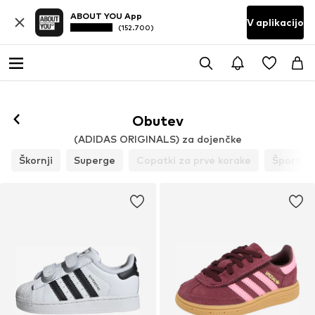
ABOUT YOU App
V aplikacijo
(152.700)
Obutev
(ADIDAS ORIGINALS) za dojenčke
Škornji
Superge
Copatki za prve korake
Športi če