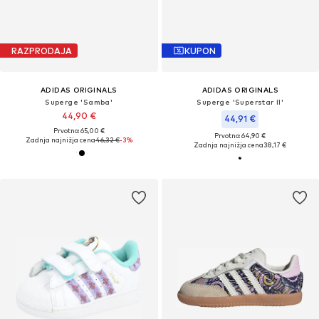
RAZPRODAJA
KUPON
ADIDAS ORIGINALS
ADIDAS ORIGINALS
Superge 'Samba'
Superge 'Superstar II'
44,90 €
44,91 €
Prvotno: 65,00 €
Prvotno: 64,90 €
Zadnja najnižja cena
46,32 €
-3%
Zadnja najnižja cena
38,17 €