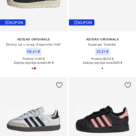
KUPON
KUPON
ADIDAS ORIGINALS
ADIDAS ORIGINALS
Škornji za v sneg 'Superstar 360'
Superge 'Samba'
58,41 €
23,31 €
Prvotno: 74,90 €
Prvotno: 38,00 €
Zadnja najnižja cena
64,90 €
Zadnja najnižja cena
25,90 €