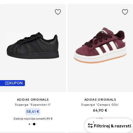
KUPON
ADIDAS ORIGINALS
ADIDAS ORIGINALS
Superge 'Superstar II'
Superge 'Campus 00s'
64,90 €
58,41 €
Zadnja najnižja cena
64,90 €
+
3
1
Filtriraj & razvrsti