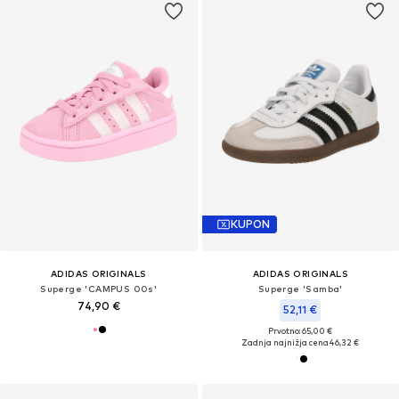
KUPON
ADIDAS ORIGINALS
ADIDAS ORIGINALS
Superge 'CAMPUS 00s'
Superge 'Samba'
74,90 €
52,11 €
Prvotno: 65,00 €
Zadnja najnižja cena
46,32 €