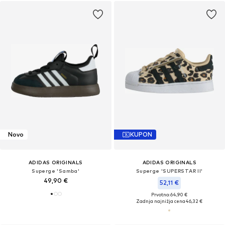
Novo
KUPON
ADIDAS ORIGINALS
ADIDAS ORIGINALS
Superge 'Samba'
Superge 'SUPERSTAR II'
49,90 €
52,11 €
Prvotno: 64,90 €
Zadnja najnižja cena
46,32 €