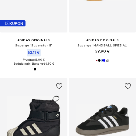
KUPON
ADIDAS ORIGINALS
ADIDAS ORIGINALS
Superge 'Superstar II'
Superge 'HANDBALL SPEZIAL'
59,90 €
52,11 €
Prvotno: 65,00 €
+
3
Zadnja najnižja cena
44,90 €