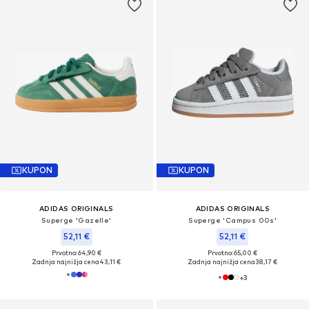
KUPON
KUPON
ADIDAS ORIGINALS
ADIDAS ORIGINALS
Superge 'Gazelle'
Superge 'Campus 00s'
52,11 €
52,11 €
Prvotno: 64,90 €
Prvotno: 65,00 €
Zadnja najnižja cena
43,11 €
Zadnja najnižja cena
38,17 €
+
3