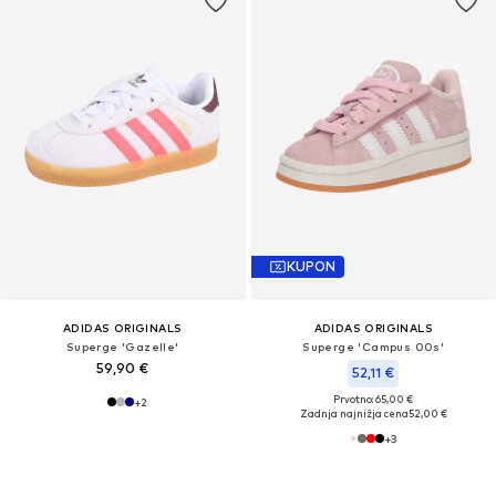
KUPON
ADIDAS ORIGINALS
ADIDAS ORIGINALS
Superge 'Gazelle'
Superge 'Campus 00s'
59,90 €
52,11 €
Prvotno: 65,00 €
+
2
Zadnja najnižja cena
52,00 €
+
3