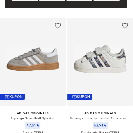
KUPON
KUPON
ADIDAS ORIGINALS
ADIDAS ORIGINALS
Superge 'Handball Spezial'
Superge 'Liberty London Superstar II'
47,61 €
62,91 €
Prvotno: 59,90 €
Zadnja najnižja cena
69,90 €