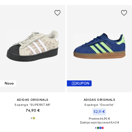
Novo
KUPON
ADIDAS ORIGINALS
ADIDAS ORIGINALS
Superge 'SUPERSTAR'
Superge 'Gazelle'
74,90 €
52,11 €
Prvotno: 64,90 €
Zadnja najnižja cena
45,43 €