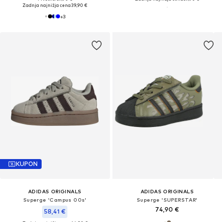
Zadnja najnižja cena
39,90 €
+
3
KUPON
ADIDAS ORIGINALS
ADIDAS ORIGINALS
Superge 'Campus 00s'
Superge 'SUPERSTAR'
74,90 €
58,41 €