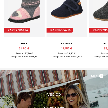
RAZPRODAJA
RAZPRODAJA
RAZPROD
BECK
EN FANT
HU
21,90 €
19,90 €
28
Prvotno: 37,90 €
Prvotno: 24,90 €
Prvotn
Zadnja najnižja cena
8,36 €
Zadnja najnižja cena
14,93 €
Zadnja najni
Sledi
VEČ OD