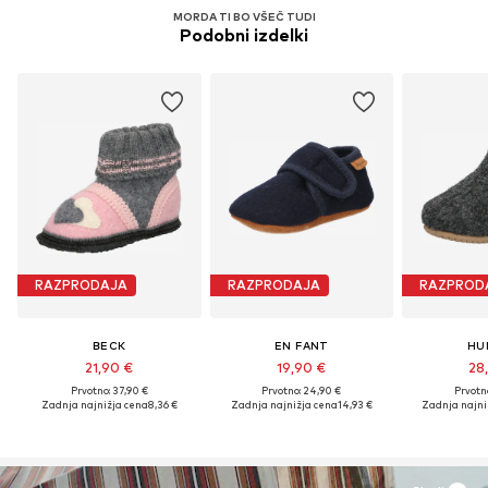
MORDA TI BO VŠEČ TUDI
Podobni izdelki
RAZPRODAJA
RAZPRODAJA
RAZPROD
BECK
EN FANT
HU
21,90 €
19,90 €
28
Prvotno: 37,90 €
Prvotno: 24,90 €
Prvotn
Zadnja najnižja cena
8,36 €
Zadnja najnižja cena
14,93 €
Zadnja najni