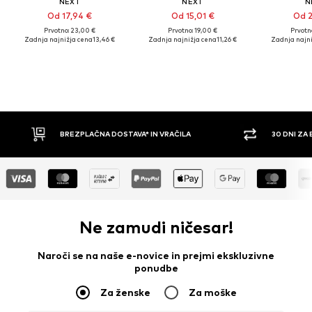
NEXT
NEXT
N
Od 17,94 €
Od 15,01 €
Od 2
Prvotno: 23,00 €
Prvotno: 19,00 €
Prvotn
Zadnja najnižja cena
13,46 €
Zadnja najnižja cena
11,26 €
Zadnja najni
30 DNI ZA BREZPLAČNO VRAČILO
PLAČILO
Ne zamudi ničesar!
Naroči se na naše e-novice in prejmi ekskluzivne
ponudbe
Za ženske
Za moške