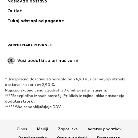
Naslov za dostavo
Outlet
Tukaj odstopi od pogodbe
VARNO NAKUPOVANJE
Vaši podatki so pri nas varni
* Brezplačna dostava za naročila od 24,90 €, sicer veljajo stroški
dostave in storitev 2,90 €.
Najnižja skupna cena v zadnjih 30 dneh pred znižanjem.
****Brezplačno iz vseh omrežij. Pri klicih iz tujine lahko nastanejo
dodatni stroški.
******Vse cene vključujejo DDV.
O nas
Mediji
Zaposlitve
Varstvo podatkov
Pogoji uporabe
Osnovni podatki
Dostopnost