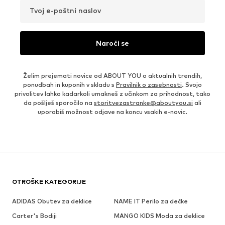
Tvoj e-poštni naslov
Naroči se
Želim prejemati novice od ABOUT YOU o aktualnih trendih,
ponudbah in kuponih v skladu s
Pravilnik o zasebnosti
. Svojo
privolitev lahko kadarkoli umakneš z učinkom za prihodnost, tako
da pošlješ sporočilo na
storitvezastranke@aboutyou.si
ali
uporabiš možnost odjave na koncu vsakih e-novic.
OTROŠKE KATEGORIJE
ADIDAS Obutev za deklice
NAME IT Perilo za dečke
Carter's Bodiji
MANGO KIDS Moda za deklice