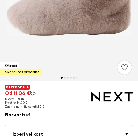
Otroci
Skoraj razprodano
RAZPRODAJA
RAZPRODAJA
Od 11,06 €
Od 11,06 €
DDV vključen
DDV vključen
Prvotno: 14,00 €
Prvotno: 14,00 €
Zadnja najnižja cena
Zadnja najnižja cena
8,30 €
8,30 €
Barva
:
bež
Izberi velikost