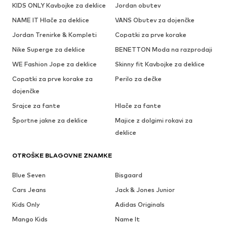
KIDS ONLY Kavbojke za deklice
Jordan obutev
NAME IT Hlače za deklice
VANS Obutev za dojenčke
Jordan Trenirke & Kompleti
Copatki za prve korake
Nike Superge za deklice
BENETTON Moda na razprodaji
WE Fashion Jope za deklice
Skinny fit Kavbojke za deklice
Copatki za prve korake za
Perilo za dečke
dojenčke
Srajce za fante
Hlače za fante
Športne jakne za deklice
Majice z dolgimi rokavi za
deklice
OTROŠKE BLAGOVNE ZNAMKE
Blue Seven
Bisgaard
Cars Jeans
Jack & Jones Junior
Kids Only
Adidas Originals
Mango Kids
Name It