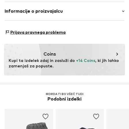
Št.
NXTrctv001000004
Zgornji material: Poliester – PES
Informacije o proizvajalcu
Podloga in vložek: Poliester – PES
Next Germany GmbH
Zunanji del podplata: Poliester – PES, Polivinilklorid
Zielstattstrasse 40
Država izvora: Kitajska
Prijava pravnega problema
81379 München
DE
https://zendesk.next.co.uk/hc/en-gb
Coins
Kupi ta izdelek zdaj in zasluži do 
+14 Coins
, ki jih lahko 
zamenjaš za popuste.
MORDA TI BO VŠEČ TUDI
Podobni izdelki