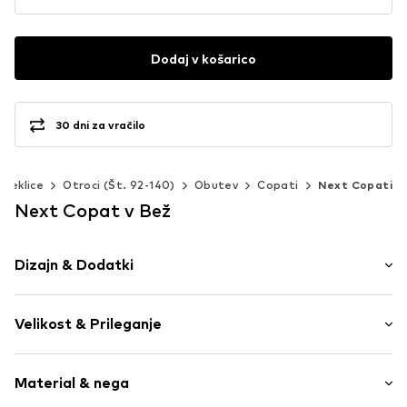
Dodaj v košarico
30 dni za vračilo
Deklice
Otroci (Št. 92-140)
Obutev
Copati
Next Copati
Next Copat v Bež
Dizajn & Dodatki
Univerzalne barve
Velikost & Prileganje
Okrogla špica
Brez robov
Višina pete: Nizka peta (0-3 cm)
Fleksibilen tekaški podplat
Material & nega
Razteg