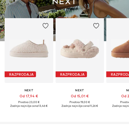
RAZPRODAJA
RAZPRODAJA
RAZPROD
NEXT
NEXT
N
Od 17,94 €
Od 15,01 €
Od 2
Prvotno: 23,00 €
Prvotno: 19,00 €
Prvotn
Zadnja najnižja cena
13,46 €
Zadnja najnižja cena
11,26 €
Zadnja najni