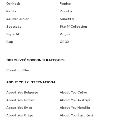
OshKosh
Pepino
Richter
Ricosta
s.Oliver Junior
Sanetta
Staccato
Steiff Collection
Superfit
Vingino
Gap
GEOX
ODKRIJ VEČ SORODNIH KATEGORIJ
Copati od Next
ABOUT YOU X INTERNATIONAL
About You Bolgarija
About You Češka
About You Danska
About You Avstrija
About You Švica
About You Nemčija
About You Grčija
About You Švica (en)