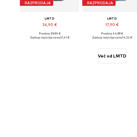
RAZPRODAJA
RAZPRODAJA
LMTD
LMTD
34,90 €
17,90 €
Prvotno: 39,90 €
Prvotno: 44,99 €
Na voljo v različnih velikostih
Razpoložljive velikosti: 128, 176
Zadnja najnižja cena
31,41 €
Zadnja najnižja cena
14,32 €
Dodaj v košarico
Dodaj v košarico
Več od LMTD