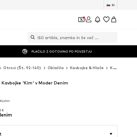
SI
1
PLAČILO Z GOTOVINO PO POVZETJU
Otroci (Št. 92-140)
Oblačila
Kavbojke & Hlače
Kavbojke
R
 Kavbojke 'Kim' v Moder Denim
ključen
ključen
2 €
denim
2 €
t