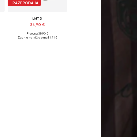
RAZPRODAJA
LMTD
34,90 €
Prvotno: 39,90 €
Na voljo v različnih velikostih
Zadnja najnižja cena
31,41 €
Dodaj v košarico