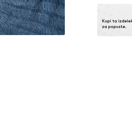
7330 Brande
Zapiranje na
DK
https://bestsell
Št.
LMT2992001
Kupi ta izdelek
za popuste.