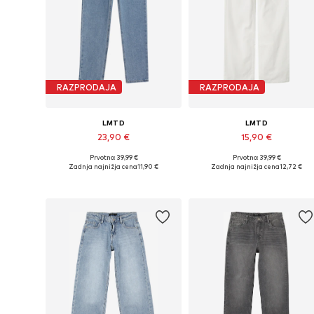
RAZPRODAJA
RAZPRODAJA
LMTD
LMTD
23,90 €
15,90 €
Prvotno: 39,99 €
Prvotno: 39,99 €
Razpoložljive velikosti: 128, 170, 176
Razpoložljive velikosti: 128
Zadnja najnižja cena
11,90 €
Zadnja najnižja cena
12,72 €
Dodaj v košarico
Dodaj v košarico