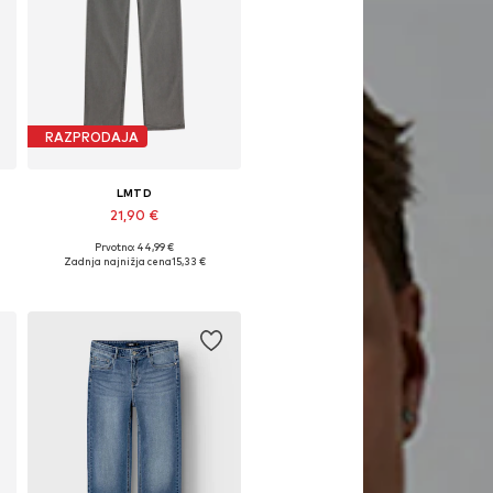
RAZPRODAJA
LMTD
21,90 €
Prvotno: 44,99 €
Na voljo v različnih velikostih
Zadnja najnižja cena
15,33 €
Dodaj v košarico