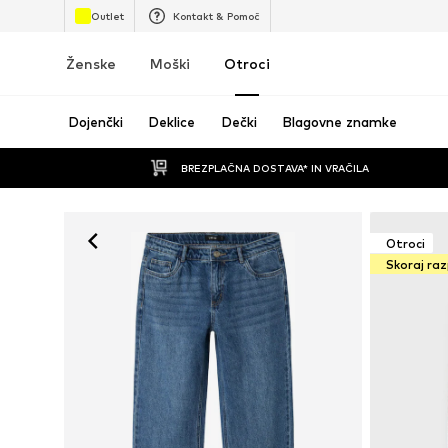
Outlet
Kontakt & Pomoč
Ženske
Moški
Otroci
Dojenčki
Deklice
Dečki
Blagovne znamke
BREZPLAČNA DOSTAVA* IN VRAČILA
Otroci
Skoraj ra