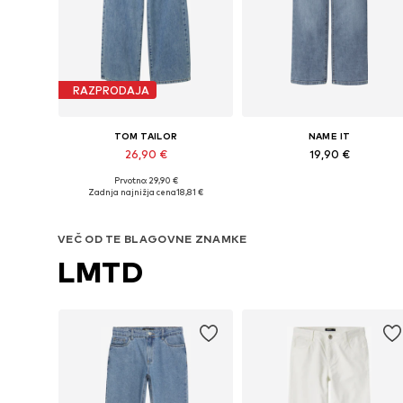
RAZPRODAJA
TOM TAILOR
NAME IT
26,90 €
19,90 €
Prvotno: 29,90 €
Na voljo v različnih velikostih
Na voljo v različnih velikostih
Zadnja najnižja cena
18,81 €
Dodaj v košarico
Dodaj v košarico
VEČ OD TE BLAGOVNE ZNAMKE
LMTD