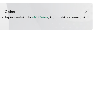
 zadrgo
er.com/
Coins
000001
 zdaj in zasluži do 
+16 Coins
, ki jih lahko zamenjaš 