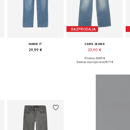
RAZPRODAJA
NAME IT
CARS JEANS
29,99 €
23,90 €
Prvotno: 29,90 €
Na voljo v različnih velikostih
Na voljo v različnih velikostih
Zadnja najnižja cena
19,71 €
Dodaj v košarico
Dodaj v košarico