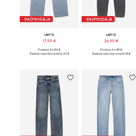
RAZPRODAJA
RAZPRODAJA
LMTD
LMTD
17,90 €
26,90 €
Prvotno: 44,90 €
Prvotno: 44,99 €
Razpoložljive velikosti: 128, 134
Razpoložljive velikosti: 128
Zadnja najnižja cena
14,32 €
Zadnja najnižja cena
13,16 €
Dodaj v košarico
Dodaj v košarico