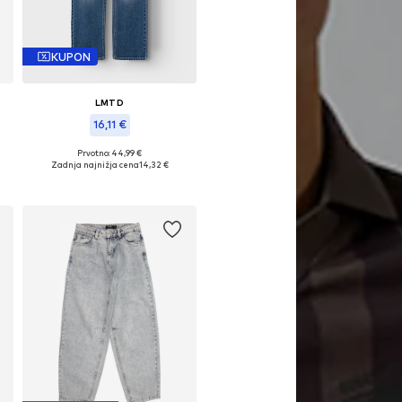
KUPON
LMTD
16,11 €
Prvotno: 44,99 €
Razpoložljive velikosti: 128, 134, 140, 146, 152
Zadnja najnižja cena
14,32 €
Dodaj v košarico