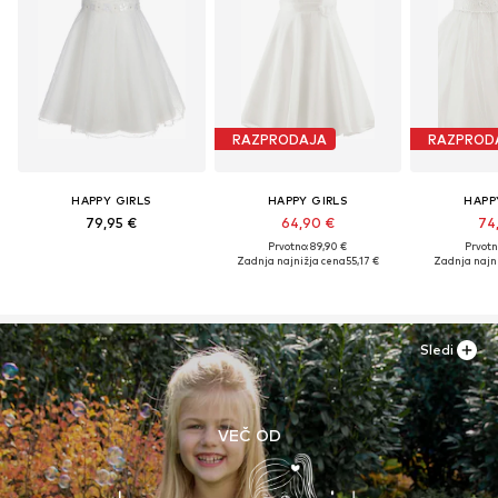
RAZPRODAJA
RAZPROD
HAPPY GIRLS
HAPPY GIRLS
HAPP
79,95 €
64,90 €
74
Prvotno: 89,90 €
Prvotn
Zadnja najnižja cena
55,17 €
Zadnja najn
Sledi
VEČ OD