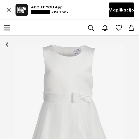
ABOUT YOU App
V aplikacijo
(152.700)