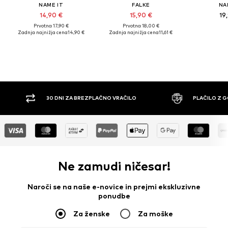
NAME IT
FALKE
NA
14,90 €
15,90 €
19
Prvotno: 17,90 €
Prvotno: 18,00 €
Zadnja najnižja cena
14,90 €
Zadnja najnižja cena
11,61 €
30 DNI ZA BREZPLAČNO VRAČILO
PLAČILO Z 
Ne zamudi ničesar!
Naroči se na naše e-novice in prejmi ekskluzivne
ponudbe
Za ženske
Za moške