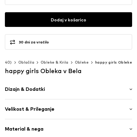
Dodaj v košarico
30 dni za vračilo
2-140)
Oblačila
Obleke & Krila
Obleke
happy girls Obleke
happy girls Obleka v Bela
Dizajn & Dodatki
Univerzalne barve
Velikost & Prileganje
Široke naramnice
Okrogel izrez
Dolžina rokavov: Brez rokavov
Bleščice
Material & nega
Dolžina: Do kolen
Vezenje