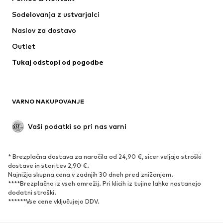
NIKE
Jordan
Sodelovanja z ustvarjalci
Naslov za dostavo
Outlet
Tukaj odstopi od pogodbe
VARNO NAKUPOVANJE
Vaši podatki so pri nas varni
* Brezplačna dostava za naročila od 24,90 €, sicer veljajo stroški
dostave in storitev 2,90 €.
Najnižja skupna cena v zadnjih 30 dneh pred znižanjem.
****Brezplačno iz vseh omrežij. Pri klicih iz tujine lahko nastanejo
dodatni stroški.
******Vse cene vključujejo DDV.