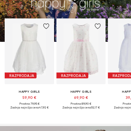
RAZPRODAJA
RAZPRODAJA
RAZPROD
HAPPY GIRLS
HAPPY GIRLS
HAPP
59,90 €
69,90 €
39
Prvotno: 79,95 €
Prvotno: 89,90 €
Prvotn
Zadnja najnižja cena
47,92 €
Zadnja najnižja cena
55,17 €
Zadnja najni