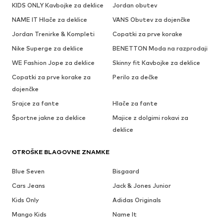
KIDS ONLY Kavbojke za deklice
Jordan obutev
NAME IT Hlače za deklice
VANS Obutev za dojenčke
Jordan Trenirke & Kompleti
Copatki za prve korake
Nike Superge za deklice
BENETTON Moda na razprodaji
WE Fashion Jope za deklice
Skinny fit Kavbojke za deklice
Copatki za prve korake za
Perilo za dečke
dojenčke
Srajce za fante
Hlače za fante
Športne jakne za deklice
Majice z dolgimi rokavi za
deklice
OTROŠKE BLAGOVNE ZNAMKE
Blue Seven
Bisgaard
Cars Jeans
Jack & Jones Junior
Kids Only
Adidas Originals
Mango Kids
Name It