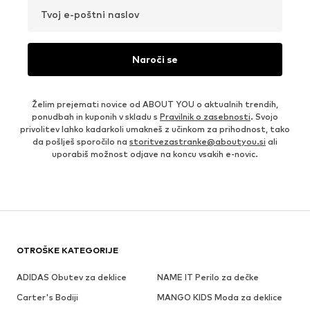
Tvoj e-poštni naslov
Naroči se
Želim prejemati novice od ABOUT YOU o aktualnih trendih,
ponudbah in kuponih v skladu s
Pravilnik o zasebnosti
. Svojo
privolitev lahko kadarkoli umakneš z učinkom za prihodnost, tako
da pošlješ sporočilo na
storitvezastranke@aboutyou.si
ali
uporabiš možnost odjave na koncu vsakih e-novic.
OTROŠKE KATEGORIJE
ADIDAS Obutev za deklice
NAME IT Perilo za dečke
Carter's Bodiji
MANGO KIDS Moda za deklice