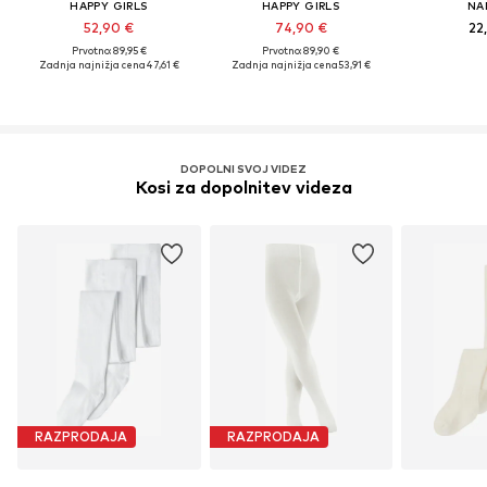
HAPPY GIRLS
HAPPY GIRLS
NA
52,90 €
74,90 €
22
Prvotno: 89,95 €
Prvotno: 89,90 €
Zadnja najnižja cena
47,61 €
Zadnja najnižja cena
53,91 €
DOPOLNI SVOJ VIDEZ
Kosi za dopolnitev videza
RAZPRODAJA
RAZPRODAJA