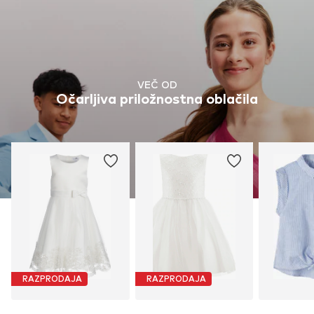
VEČ OD
Očarljiva priložnostna oblačila
RAZPRODAJA
RAZPRODAJA