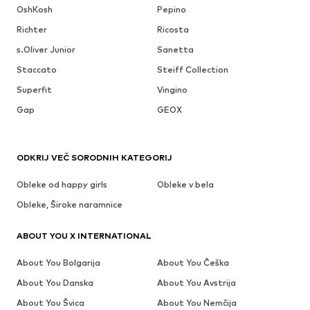
OshKosh
Pepino
Richter
Ricosta
s.Oliver Junior
Sanetta
Staccato
Steiff Collection
Superfit
Vingino
Gap
GEOX
ODKRIJ VEČ SORODNIH KATEGORIJ
Obleke od happy girls
Obleke v bela
Obleke, Široke naramnice
ABOUT YOU X INTERNATIONAL
About You Bolgarija
About You Češka
About You Danska
About You Avstrija
About You Švica
About You Nemčija