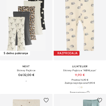
5 delno pakiranje
RAZPRODAJA
NEXT
LIL'ATELIER
Skinny Pajkice
Skinny Pajkice 'NBNLayo'
Od 32,00 €
11,90 €
Prvotno: 14,90 €
Zadnja najnižja cena
11,90 €