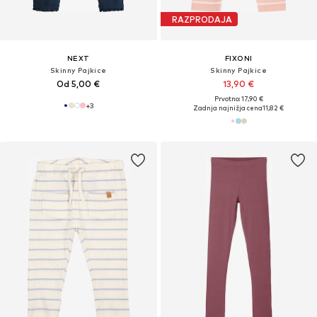
RAZPRODAJA
NEXT
FIXONI
Skinny Pajkice
Skinny Pajkice
Od 5,00 €
13,90 €
Prvotno: 17,90 €
+
3
Zadnja najnižja cena
11,82 €