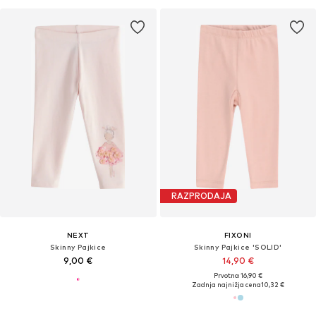
RAZPRODAJA
NEXT
FIXONI
Skinny Pajkice
Skinny Pajkice 'SOLID'
9,00 €
14,90 €
Prvotno: 16,90 €
Zadnja najnižja cena
10,32 €