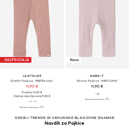
RAZPRODAJA
Novo
LIL'ATELIER
NAME IT
Slimfit Pajkice 'NBFRachel'
Skinny Pajkice 'NBFLONA'
11,90 €
11,90 €
Prvotno: 14,90 €
Zadnja najnižja cena
11,90 €
ODKRIJ TRENDE IN VRHUNSKE BLAGOVNE ZNAMKE
Navdih za Pajkice