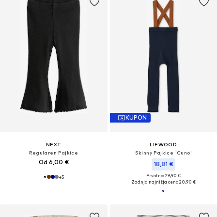
KUPON
NEXT
LIEWOOD
Regularen Pajkice
Skinny Pajkice 'Cuno'
Od 6,00 €
18,81 €
Prvotno: 29,90 €
+
5
Zadnja najnižja cena
20,90 €