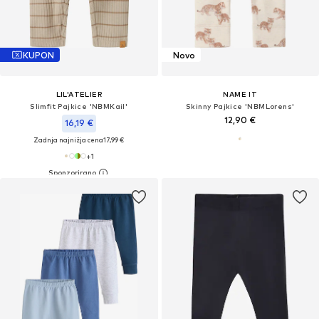
KUPON
Novo
LIL'ATELIER
NAME IT
Slimfit Pajkice 'NBMKail'
Skinny Pajkice 'NBMLorens'
12,90 €
16,19 €
Zadnja najnižja cena
17,99 €
+
1