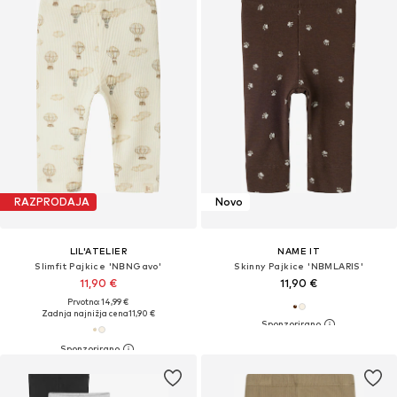
RAZPRODAJA
Novo
LIL'ATELIER
NAME IT
Slimfit Pajkice 'NBNGavo'
Skinny Pajkice 'NBMLARIS'
11,90 €
11,90 €
Prvotno: 14,99 €
Zadnja najnižja cena
11,90 €