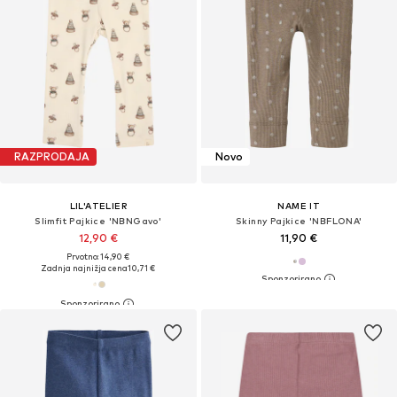
RAZPRODAJA
Novo
LIL'ATELIER
NAME IT
Slimfit Pajkice 'NBNGavo'
Skinny Pajkice 'NBFLONA'
12,90 €
11,90 €
Prvotno: 14,90 €
Zadnja najnižja cena
10,71 €