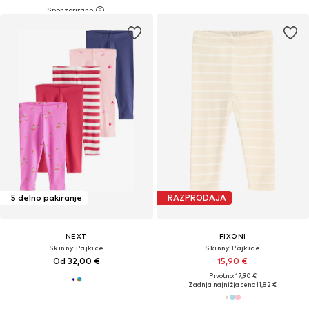
5 delno pakiranje
RAZPRODAJA
NEXT
FIXONI
Skinny Pajkice
Skinny Pajkice
Od 32,00 €
15,90 €
Prvotno: 17,90 €
Zadnja najnižja cena
11,82 €