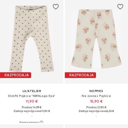
RAZPRODAJA
RAZPRODAJA
LIL'ATELIER
NOPPIES
Slimfit Pajkice 'NBNLago Kye'
Na zvonec Pajkice
11,90 €
15,90 €
Prvotno: 14,99 €
Prvotno: 21,90 €
Zadnja najnižja cena
11,90 €
Zadnja najnižja cena
6,36 €