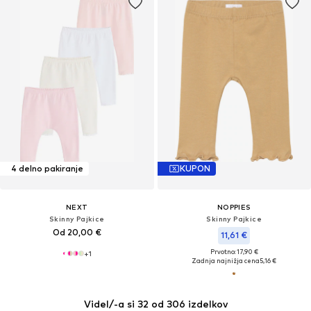
4 delno pakiranje
KUPON
NEXT
NOPPIES
Skinny Pajkice
Skinny Pajkice
Od 20,00 €
11,61 €
Prvotno: 17,90 €
+
1
Zadnja najnižja cena
5,16 €
Videl/-a si 32 od 306 izdelkov