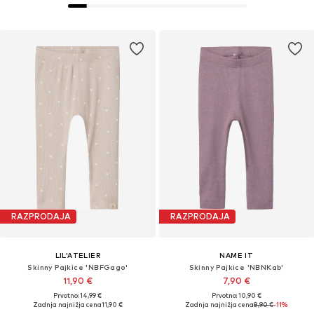
RAZPRODAJA
RAZPRODAJA
LIL'ATELIER
NAME IT
Skinny Pajkice 'NBFGago'
Skinny Pajkice 'NBNKab'
11,90 €
7,90 €
Prvotno: 14,99 €
Prvotno: 10,90 €
Zadnja najnižja cena
11,90 €
Zadnja najnižja cena
8,90 €
-11%