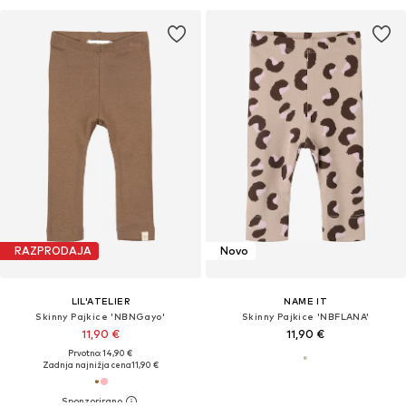
RAZPRODAJA
Novo
LIL'ATELIER
NAME IT
Skinny Pajkice 'NBNGayo'
Skinny Pajkice 'NBFLANA'
11,90 €
11,90 €
Prvotno: 14,90 €
Zadnja najnižja cena
11,90 €