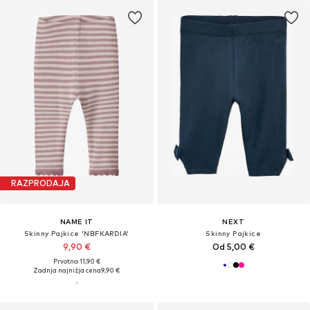
RAZPRODAJA
NAME IT
NEXT
Skinny Pajkice 'NBFKARDIA'
Skinny Pajkice
9,90 €
Od 5,00 €
Prvotno: 11,90 €
Zadnja najnižja cena
9,90 €