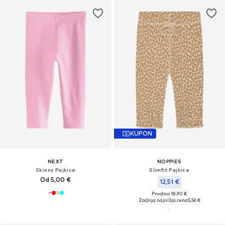
KUPON
NEXT
NOPPIES
Skinny Pajkice
Slimfit Pajkice
Od 5,00 €
12,51 €
Prvotno: 18,90 €
Zadnja najnižja cena
5,56 €