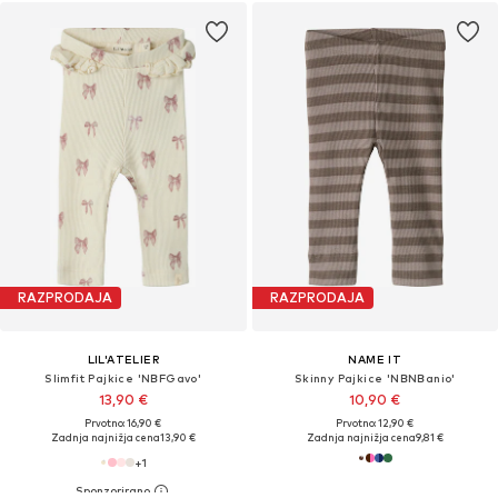
RAZPRODAJA
RAZPRODAJA
LIL'ATELIER
NAME IT
Slimfit Pajkice 'NBFGavo'
Skinny Pajkice 'NBNBanio'
13,90 €
10,90 €
Prvotno: 16,90 €
Prvotno: 12,90 €
Zadnja najnižja cena
13,90 €
Zadnja najnižja cena
9,81 €
+
1