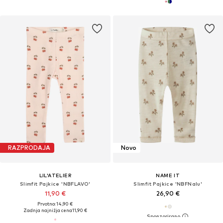
RAZPRODAJA
Novo
LIL'ATELIER
NAME IT
Slimfit Pajkice 'NBFLAVO'
Slimfit Pajkice 'NBFNalu'
11,90 €
26,90 €
Prvotno: 14,90 €
Zadnja najnižja cena
11,90 €