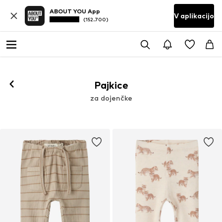
ABOUT YOU App
V aplikacijo
(152.700)
Pajkice
za dojenčke