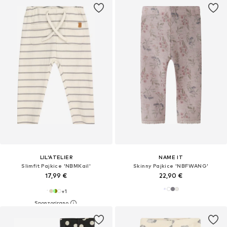
LIL'ATELIER
NAME IT
Slimfit Pajkice 'NBMKail'
Skinny Pajkice 'NBFWANG'
17,99 €
22,90 €
+
1