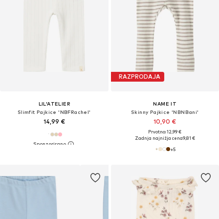
RAZPRODAJA
LIL'ATELIER
NAME IT
Slimfit Pajkice 'NBFRachel'
Skinny Pajkice 'NBNBani'
14,99 €
10,90 €
Prvotno: 12,99 €
Zadnja najnižja cena
9,81 €
+
5