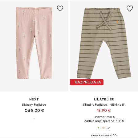
RAZPRODAJA
NEXT
LIL'ATELIER
Skinny Pajkice
Slimfit Pajkice 'NBMKail'
Od 8,00 €
15,90 €
Prvotno: 17,90 €
Zadnja najnižja cena
14,31 €
+
1