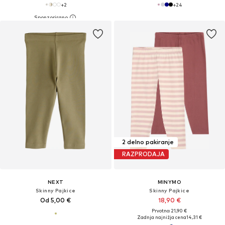
+
2
+
24
2 delno pakiranje
RAZPRODAJA
NEXT
MINYMO
Skinny Pajkice
Skinny Pajkice
Od 5,00 €
18,90 €
Prvotno: 21,90 €
Zadnja najnižja cena
14,31 €