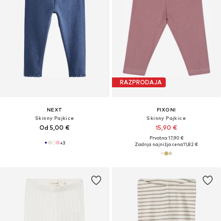
RAZPRODAJA
NEXT
FIXONI
Skinny Pajkice
Skinny Pajkice
Od 5,00 €
15,90 €
Prvotno: 17,90 €
+
3
Zadnja najnižja cena
11,82 €