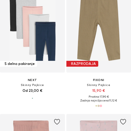
5 delno pakiranje
RAZPRODAJA
NEXT
FIXONI
Skinny Pajkice
Skinny Pajkice
Od 23,00 €
15,90 €
Prvotno: 17,90 €
Zadnja najnižja cena
11,12 €