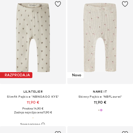
RAZPRODAJA
Novo
LIL'ATELIER
NAME IT
Slimfit Pajkice 'NBNGAGO KYE'
Skinny Pajkice 'NBFLaurel'
11,90 €
11,90 €
Prvotno: 14,90 €
Zadnja najnižja cena
11,90 €