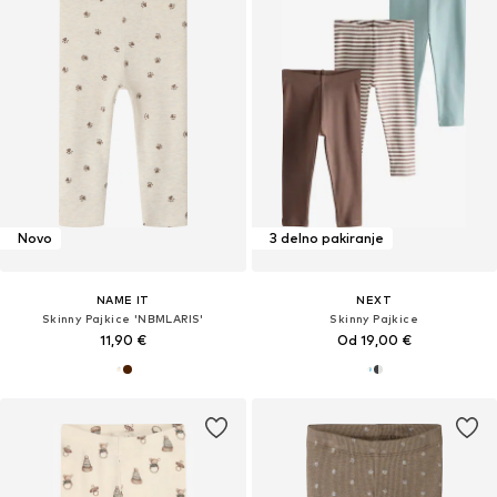
Novo
3 delno pakiranje
NAME IT
NEXT
Skinny Pajkice 'NBMLARIS'
Skinny Pajkice
11,90 €
Od 19,00 €