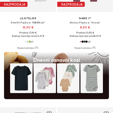
RAZPRODAJA
RAZPRODAJA
LIL'ATELIER
NAME IT
Slimfit Pajkice 'NBMKail'
Skinny Pajkice 'Vivian'
15,90 €
8,90 €
Prvotno: 17,90 €
Prvotno: 10,90 €
Zadnja najnižja cena
14,31 €
Zadnja najnižja cena
8,01 €
+
1
+
3
Dnevni osnovni kosi