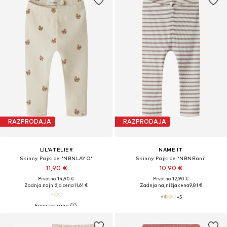
RAZPRODAJA
RAZPRODAJA
LIL'ATELIER
NAME IT
Skinny Pajkice 'NBNLAYO'
Skinny Pajkice 'NBNBani'
11,90 €
10,90 €
Prvotno: 14,90 €
Prvotno: 12,90 €
Zadnja najnižja cena
11,61 €
Zadnja najnižja cena
9,81 €
+
5