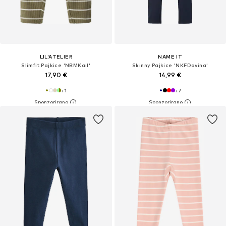
LIL'ATELIER
NAME IT
Slimfit Pajkice 'NBMKail'
Skinny Pajkice 'NKFDavina'
17,90 €
14,99 €
+
1
+
7