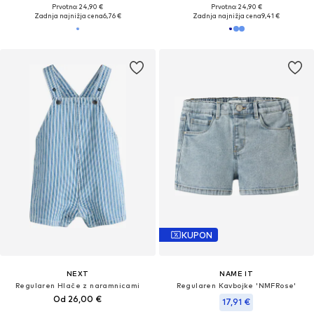
Prvotno: 24,90 €
Prvotno: 24,90 €
Zadnja najnižja cena
6,76 €
Zadnja najnižja cena
9,41 €
KUPON
NEXT
NAME IT
Regularen Hlače z naramnicami
Regularen Kavbojke 'NMFRose'
Od 26,00 €
17,91 €