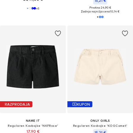
15,21 €
Prvotno: 24,90 €
+
5
Zadnja najnižja cena
10,14 €
RAZPRODAJA
KUPON
NAME IT
ONLY GIRLS
Regularen Kavbojke 'NKFRose'
Regularen Kavbojke 'KOGComet'
17,90 €
15,21 €