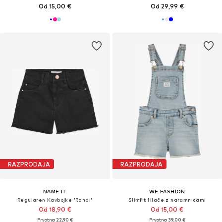
Od 15,00 €
Od 29,99 €
RAZPRODAJA
RAZPRODAJA
NAME IT
WE FASHION
Regularen Kavbojke 'Randi'
Slimfit Hlače z naramnicami
Od 18,90 €
Od 15,00 €
Prvotno: 22,90 €
Prvotno: 39,00 €