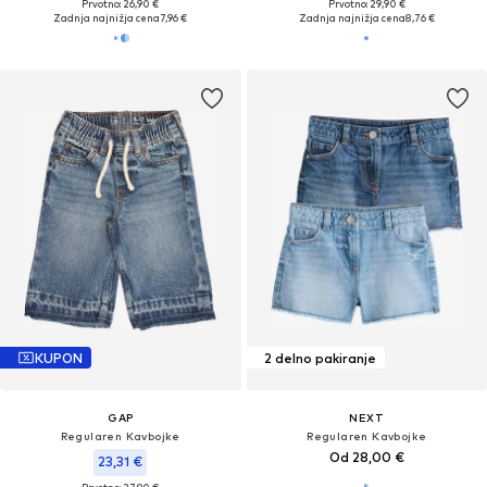
Prvotno: 26,90 €
Prvotno: 29,90 €
Zadnja najnižja cena
7,96 €
Zadnja najnižja cena
8,76 €
KUPON
2 delno pakiranje
GAP
NEXT
Regularen Kavbojke
Regularen Kavbojke
Od 28,00 €
23,31 €