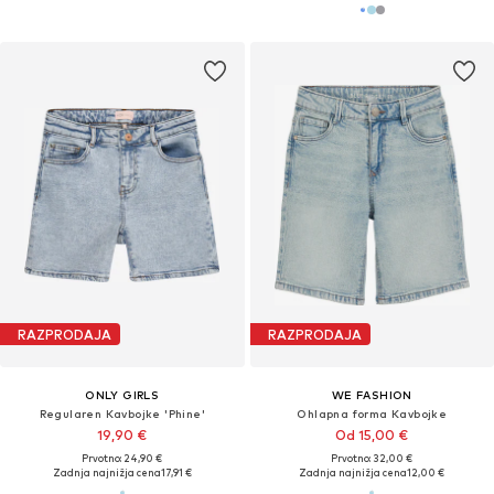
RAZPRODAJA
RAZPRODAJA
ONLY GIRLS
WE FASHION
Regularen Kavbojke 'Phine'
Ohlapna forma Kavbojke
19,90 €
Od 15,00 €
Prvotno: 24,90 €
Prvotno: 32,00 €
Zadnja najnižja cena
17,91 €
Zadnja najnižja cena
12,00 €