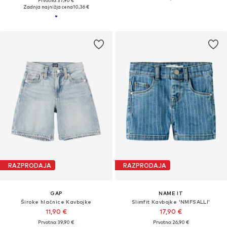
Prvotno: 37,90 €
Zadnja najnižja cena
10,36 €
RAZPRODAJA
RAZPRODAJA
GAP
NAME IT
Široke hlačnice Kavbojke
Slimfit Kavbojke 'NMFSALLI'
11,90 €
17,90 €
Prvotno: 39,90 €
Prvotno: 26,90 €