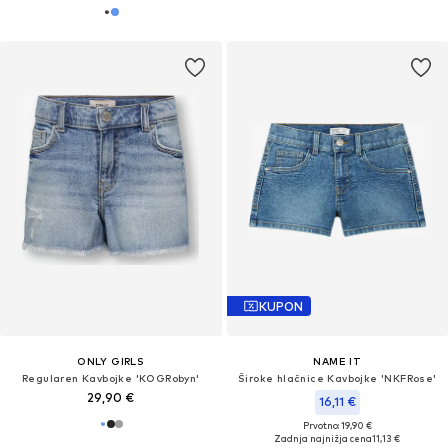
KUPON
ONLY GIRLS
NAME IT
Regularen Kavbojke 'KOGRobyn'
Široke hlačnice Kavbojke 'NKFRose'
29,90 €
16,11 €
Prvotno: 19,90 €
Zadnja najnižja cena
11,13 €