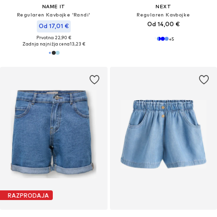
NAME IT
NEXT
Regularen Kavbojke 'Randi'
Regularen Kavbojke
Od 14,00 €
Od 17,01 €
Prvotno: 22,90 €
+
5
Zadnja najnižja cena
13,23 €
RAZPRODAJA