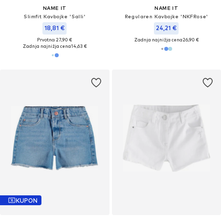
NAME IT
NAME IT
Slimfit Kavbojke 'Salli'
Regularen Kavbojke 'NKFRose'
18,81 €
24,21 €
Prvotno: 27,90 €
Zadnja najnižja cena
26,90 €
Zadnja najnižja cena
14,63 €
KUPON