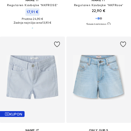
NAME IT
NAME IT
Regularen Kavbojke 'NKFROSE'
Regularen Kavbojke 'NKFRose'
22,90 €
17,91 €
Prvotno: 24,90 €
Zadnja najnižja cena
13,93 €
KUPON
NAME IT
ONLY GIRLS