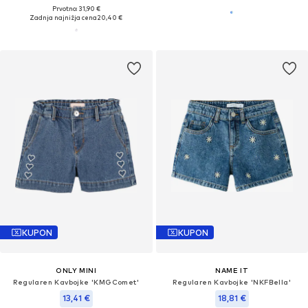
Prvotno: 31,90 €
Zadnja najnižja cena
20,40 €
KUPON
KUPON
ONLY MINI
NAME IT
Regularen Kavbojke 'KMGComet'
Regularen Kavbojke 'NKFBella'
13,41 €
18,81 €