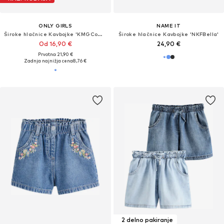
ONLY GIRLS
NAME IT
Široke hlačnice Kavbojke 'KMGComet'
Široke hlačnice Kavbojke 'NKFBella'
Od 16,90 €
24,90 €
Prvotno: 21,90 €
Zadnja najnižja cena
8,76 €
2 delno pakiranje