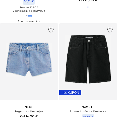
Od 26,00 €
16,11 €
Prvotno: 22,90 €
Zadnja najnižja cena
9,85 €
KUPON
NEXT
NAME IT
Regularen Kavbojke
Široke hlačnice Kavbojke
Od 14,00 €