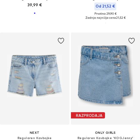
39,99 €
Od 21,52 €
Prvotno: 29,90 €
Zadnja najnižja cena
21,52 €
RAZPRODAJA
NEXT
ONLY GIRLS
Regularen Kavbojke
Regularen Kavbojke 'KOGJenny'