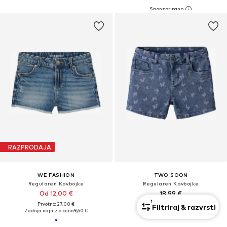
RAZPRODAJA
WE FASHION
TWO SOON
Regularen Kavbojke
Regularen Kavbojke
Od 12,00 €
18,99 €
1
Prvotno: 27,00 €
Filtriraj & razvrsti
Zadnja najnižja cena
9,60 €