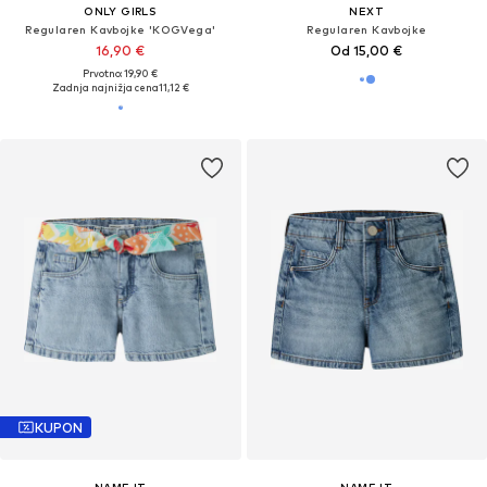
ONLY GIRLS
NEXT
Regularen Kavbojke 'KOGVega'
Regularen Kavbojke
16,90 €
Od 15,00 €
Prvotno: 19,90 €
Zadnja najnižja cena
11,12 €
KUPON