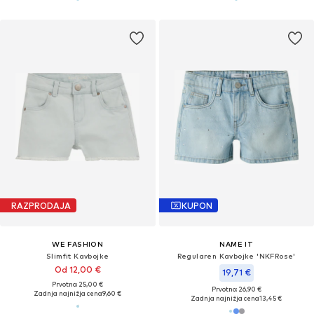
RAZPRODAJA
KUPON
WE FASHION
NAME IT
Slimfit Kavbojke
Regularen Kavbojke 'NKFRose'
Od 12,00 €
19,71 €
Prvotno: 25,00 €
Prvotno: 26,90 €
Zadnja najnižja cena
9,60 €
Zadnja najnižja cena
13,45 €