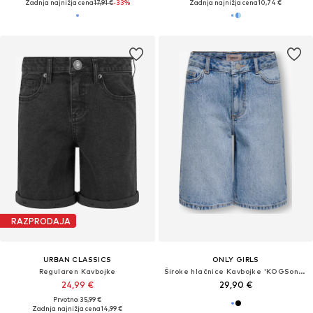
Zadnja najnižja cena
17,91 €
-33%
Zadnja najnižja cena
10,74 €
RAZPRODAJA
URBAN CLASSICS
ONLY GIRLS
Regularen Kavbojke
Široke hlačnice Kavbojke 'KOGSonny'
24,99 €
29,90 €
Prvotno: 35,99 €
Zadnja najnižja cena
14,99 €