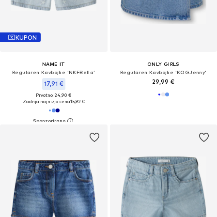
KUPON
NAME IT
ONLY GIRLS
Regularen Kavbojke 'NKFBella'
Regularen Kavbojke 'KOGJenny'
29,99 €
17,91 €
Prvotno: 24,90 €
Zadnja najnižja cena
15,92 €