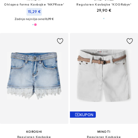
Ohlapna forma Kavbojke 'NKFRose'
Regularen Kavbojke 'KOGRobyn'
29,90 €
15,29 €
Zadnja najnižja cena
16,99 €
KUPON
KOROSHI
MINOTI
Regularen Kavbojke
Regularen Kavbojke