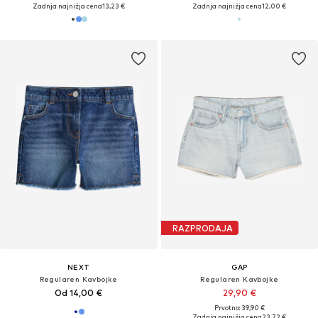
Zadnja najnižja cena
13,23 €
Zadnja najnižja cena
12,00 €
RAZPRODAJA
NEXT
GAP
Regularen Kavbojke
Regularen Kavbojke
Od 14,00 €
29,90 €
Prvotno: 39,90 €
Zadnja najnižja cena
23,72 €