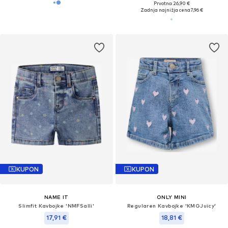
Prvotno: 26,90 €
Zadnja najnižja cena
7,96 €
KUPON
KUPON
NAME IT
ONLY MINI
Slimfit Kavbojke 'NMFSalli'
Regularen Kavbojke 'KMGJuicy'
17,91 €
18,81 €