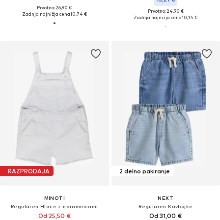
Prvotno: 26,90 €
Prvotno: 24,90 €
Zadnja najnižja cena
10,74 €
Zadnja najnižja cena
10,14 €
RAZPRODAJA
2 delno pakiranje
MINOTI
NEXT
Regularen Hlače z naramnicami
Regularen Kavbojke
Od 25,50 €
Od 31,00 €