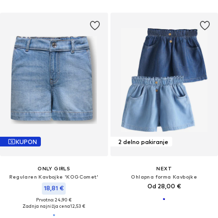
KUPON
2 delno pakiranje
ONLY GIRLS
NEXT
Regularen Kavbojke 'KOGComet'
Ohlapna forma Kavbojke
Od 28,00 €
18,81 €
Prvotno: 24,90 €
Zadnja najnižja cena
12,53 €