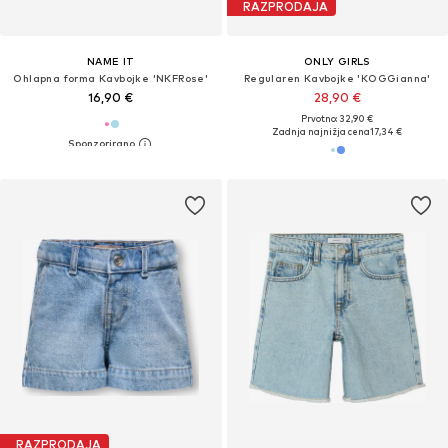
RAZPRODAJA
NAME IT
ONLY GIRLS
Ohlapna forma Kavbojke 'NKFRose'
Regularen Kavbojke 'KOGGianna'
16,90 €
28,90 €
Prvotno: 32,90 €
Zadnja najnižja cena
17,34 €
RAZPRODAJA