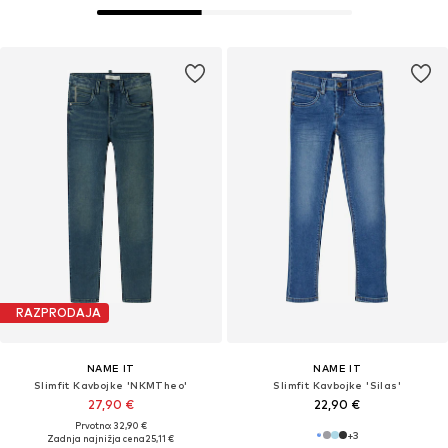
RAZPRODAJA
NAME IT
NAME IT
Slimfit Kavbojke 'NKMTheo'
Slimfit Kavbojke 'Silas'
27,90 €
22,90 €
Prvotno: 32,90 €
+
3
Zadnja najnižja cena
25,11 €