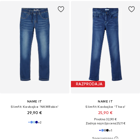
RAZPRODAJA
NAME IT
NAME IT
Slimfit Kavbojke 'NKMRobin'
Slimfit Kavbojke 'Theo'
29,90 €
25,90 €
Prvotno: 32,90 €
+
2
Zadnja najnižja cena
25,11 €
+
1