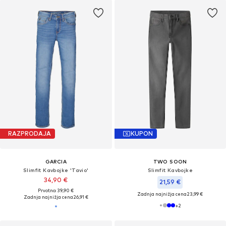
RAZPRODAJA
KUPON
GARCIA
TWO SOON
Slimfit Kavbojke 'Tavio'
Slimfit Kavbojke
34,90 €
21,59 €
Prvotno: 39,90 €
Zadnja najnižja cena
23,99 €
Zadnja najnižja cena
26,91 €
+
2