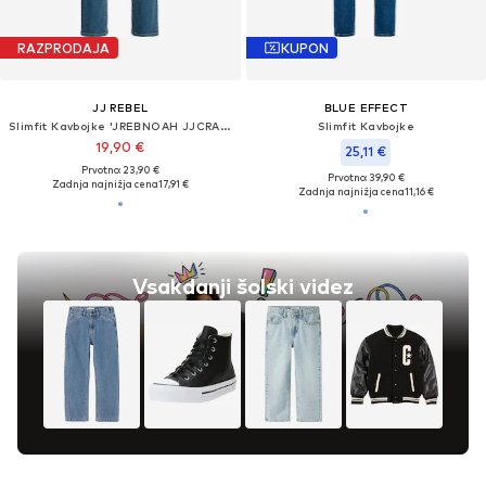
RAZPRODAJA
KUPON
JJ REBEL
BLUE EFFECT
Slimfit Kavbojke 'JREBNOAH JJCRAFT'
Slimfit Kavbojke
19,90 €
25,11 €
Prvotno: 23,90 €
Prvotno: 39,90 €
Zadnja najnižja cena
17,91 €
Zadnja najnižja cena
11,16 €
Vsakdanji šolski videz