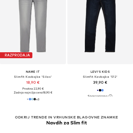
RAZPRODAJA
NAME IT
LEVI'S KIDS
Slimfit Kavbojke 'Silas'
Slimfit Kavbojke '512'
18,90 €
39,90 €
Prvotno: 22,90 €
Zadnja najnižja cena
18,90 €
+
3
ODKRIJ TRENDE IN VRHUNSKE BLAGOVNE ZNAMKE
Navdih za Slim fit