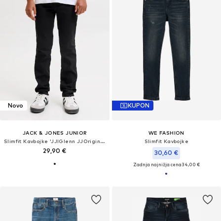
Novo
KUPON
JACK & JONES JUNIOR
WE FASHION
Slimfit Kavbojke 'JJIGlenn JJOriginal'
Slimfit Kavbojke
29,90 €
30,60 €
Zadnja najnižja cena
34,00 €