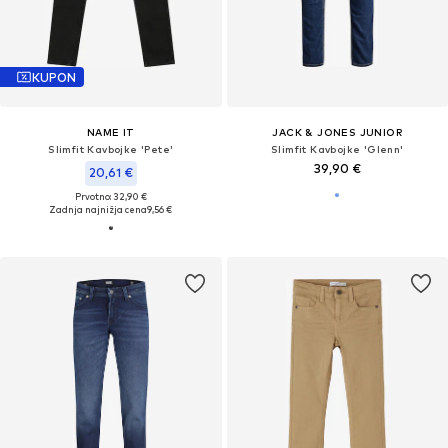
KUPON
NAME IT
JACK & JONES JUNIOR
Slimfit Kavbojke 'Pete'
Slimfit Kavbojke 'Glenn'
39,90 €
20,61 €
Prvotno: 32,90 €
Zadnja najnižja cena
9,56 €