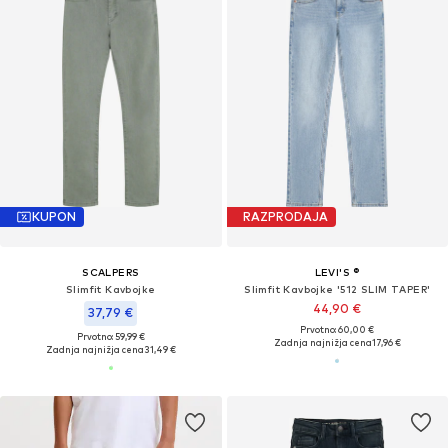
KUPON
RAZPRODAJA
SCALPERS
LEVI'S ®
Slimfit Kavbojke
Slimfit Kavbojke '512 SLIM TAPER'
44,90 €
37,79 €
Prvotno: 60,00 €
Prvotno: 59,99 €
Zadnja najnižja cena
17,96 €
Zadnja najnižja cena
31,49 €