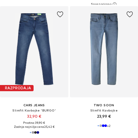
RAZPRODAJA
CARS JEANS
TWO SOON
Slimfit Kavbojke 'BURGO'
Slimfit Kavbojke
32,90 €
23,99 €
Prvotno: 39,90 €
+
2
Zadnja najnižja cena
25,42 €