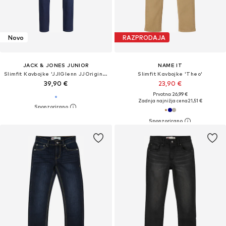
Novo
RAZPRODAJA
JACK & JONES JUNIOR
NAME IT
Slimfit Kavbojke 'JJIGlenn JJOriginal'
Slimfit Kavbojke 'Theo'
39,90 €
23,90 €
Prvotno: 26,99 €
Zadnja najnižja cena
21,51 €