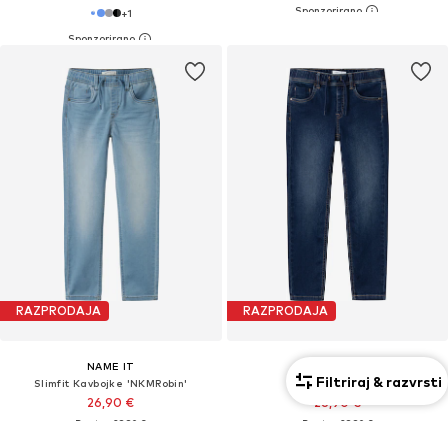
+
1
RAZPRODAJA
RAZPRODAJA
NAME IT
NAME IT
Filtriraj & razvrsti
Slimfit Kavbojke 'NKMRobin'
Slimfit Kavbojke
26,90 €
26,90 €
Prvotno: 29,90 €
Prvotno: 29,90 €
Zadnja najnižja cena
24,21 €
Zadnja najnižja cena
24,21 €