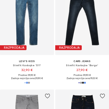
RAZPRODAJA
RAZPRODAJA
LEVI'S KIDS
CARS JEANS
Slimfit Kavbojke '511'
Slimfit Kavbojke 'Burgo'
32,90 €
27,90 €
Prvotno: 39,90 €
Prvotno: 39,90 €
Zadnja najnižja cena
29,90 €
Zadnja najnižja cena
19,53 €