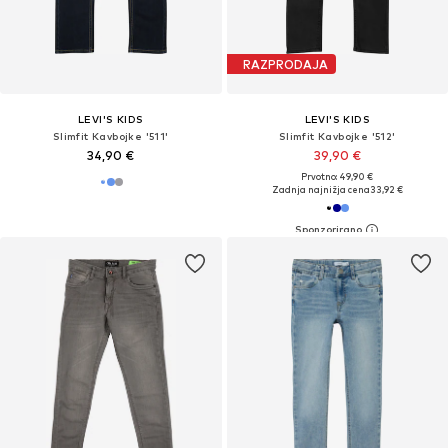
RAZPRODAJA
LEVI'S KIDS
LEVI'S KIDS
Slimfit Kavbojke '511'
Slimfit Kavbojke '512'
34,90 €
39,90 €
Prvotno: 49,90 €
Zadnja najnižja cena
33,92 €