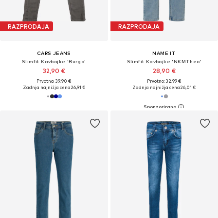
RAZPRODAJA
RAZPRODAJA
CARS JEANS
NAME IT
Slimfit Kavbojke 'Burgo'
Slimfit Kavbojke 'NKMTheo'
32,90 €
28,90 €
Prvotno: 39,90 €
Prvotno: 32,99 €
Zadnja najnižja cena
26,91 €
Zadnja najnižja cena
26,01 €