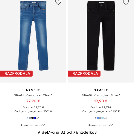
RAZPRODAJA
RAZPRODAJA
NAME IT
NAME IT
Slimfit Kavbojke 'Theo'
Slimfit Kavbojke 'Silas'
27,90 €
19,90 €
Prvotno: 32,90 €
Prvotno: 22,99 €
Zadnja najnižja cena
25,11 €
Zadnja najnižja cena
17,91 €
+
1
+
3
Videl/-a si 32 od 78 izdelkov