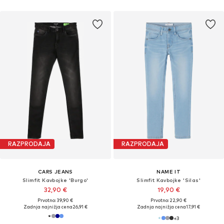
RAZPRODAJA
RAZPRODAJA
CARS JEANS
NAME IT
Slimfit Kavbojke 'Burgo'
Slimfit Kavbojke 'Silas'
32,90 €
19,90 €
Prvotno: 39,90 €
Prvotno: 22,90 €
Zadnja najnižja cena
26,91 €
Zadnja najnižja cena
17,91 €
+
3