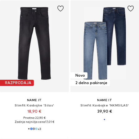
Novo
RAZPRODAJA
2 delno pakiranje
NAME IT
NAME IT
Slimfit Kavbojke 'Silas'
Slimfit Kavbojke 'NKMSILAS'
18,90 €
39,90 €
Prvotno: 22,90 €
Zadnja najnižja cena
17,01 €
+
3