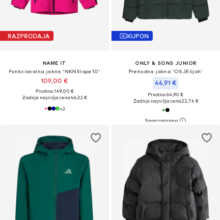
RAZPRODAJA
KUPON
NAME IT
ONLY & SONS JUNIOR
Funkcionalna jakna 'NKNSlope10'
Prehodna jakna 'OSJElijah'
109,00 €
44,91 €
Prvotno: 149,00 €
Prvotno: 64,90 €
Zadnja najnižja cena
46,32 €
Zadnja najnižja cena
22,74 €
+
2