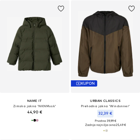
KUPON
NAME IT
URBAN CLASSICS
Zimska jakna 'NKNMusk'
Prehodna jakna 'Windunner'
44,90 €
32,39 €
Prvotno: 39,99 €
Zadnja najnižja cena
25,49 €