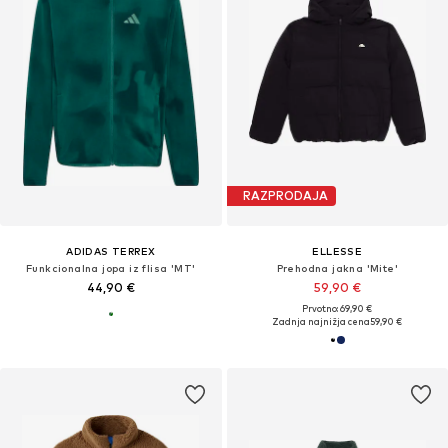
RAZPRODAJA
ADIDAS TERREX
ELLESSE
Funkcionalna jopa iz flisa 'MT'
Prehodna jakna 'Mite'
44,90 €
59,90 €
Prvotno: 69,90 €
Zadnja najnižja cena
59,90 €