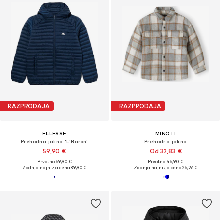
RAZPRODAJA
RAZPRODAJA
ELLESSE
MINOTI
Prehodna jakna 'L'Baron'
Prehodna jakna
59,90 €
Od 32,83 €
Prvotno: 69,90 €
Prvotno: 46,90 €
Zadnja najnižja cena
39,90 €
Zadnja najnižja cena
26,26 €