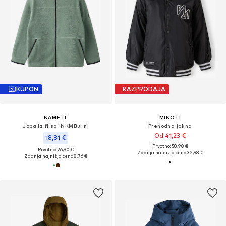
KUPON
RAZPRODAJA
NAME IT
MINOTI
Jopa iz flisa 'NKMBulin'
Prehodna jakna
Od 41,23 €
18,81 €
Prvotno: 58,90 €
Prvotno: 26,90 €
Zadnja najnižja cena
32,98 €
Zadnja najnižja cena
8,76 €