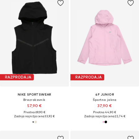
RAZPRODAJA
RAZPRODAJA
NIKE SPORTSWEAR
4F JUNIOR
Brezrokavnik
Športna jakna
57,90 €
37,90 €
Prvotno: 69,90 €
Prvotno: 44,90 €
Zadnja najnižja cena
33,92 €
Zadnja najnižja cena
22,74 €