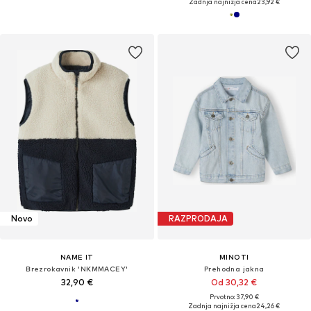
Zadnja najnižja cena
23,92 €
Novo
RAZPRODAJA
NAME IT
MINOTI
Brezrokavnik 'NKMMACEY'
Prehodna jakna
32,90 €
Od 30,32 €
Prvotno: 37,90 €
Zadnja najnižja cena
24,26 €