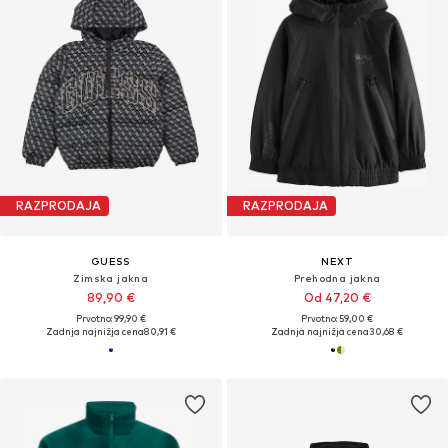
RAZPRODAJA
RAZPRODAJA
GUESS
NEXT
Zimska jakna
Prehodna jakna
89,90 €
Od 47,20 €
Prvotno: 99,90 €
Prvotno: 59,00 €
Zadnja najnižja cena
80,91 €
Zadnja najnižja cena
30,68 €