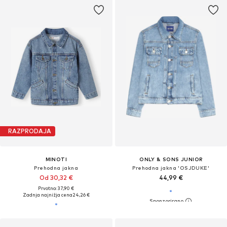
RAZPRODAJA
MINOTI
ONLY & SONS JUNIOR
Prehodna jakna
Prehodna jakna 'OSJDUKE'
Od 30,32 €
44,99 €
Prvotno: 37,90 €
Zadnja najnižja cena
24,26 €