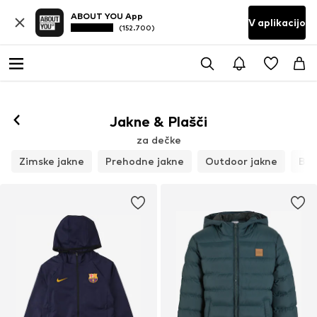
ABOUT YOU App
V aplikacijo
(152.700)
Jakne & Plašči
za dečke
Zimske jakne
Prehodne jakne
Outdoor jakne
Bre