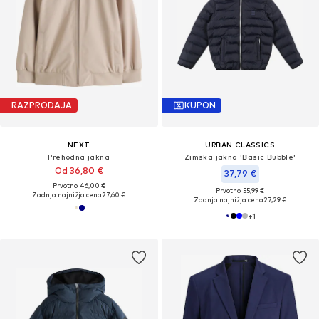
RAZPRODAJA
KUPON
NEXT
URBAN CLASSICS
Prehodna jakna
Zimska jakna 'Basic Bubble'
Od 36,80 €
37,79 €
Prvotno: 46,00 €
Prvotno: 55,99 €
Zadnja najnižja cena
27,60 €
Zadnja najnižja cena
27,29 €
+
1