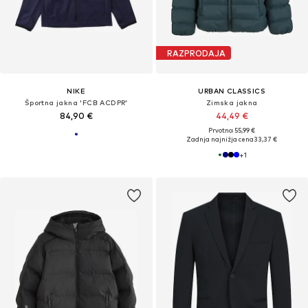
RAZPRODAJA
NIKE
URBAN CLASSICS
Športna jakna 'FCB ACDPR'
Zimska jakna
84,90 €
44,49 €
Prvotno: 55,99 €
Zadnja najnižja cena
33,37 €
+
1