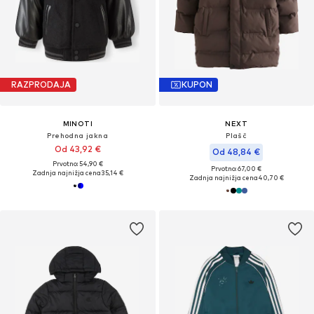
RAZPRODAJA
KUPON
MINOTI
NEXT
Prehodna jakna
Plašč
Od 43,92 €
Od 48,84 €
Prvotno: 54,90 €
Prvotno: 67,00 €
Zadnja najnižja cena
35,14 €
Zadnja najnižja cena
40,70 €