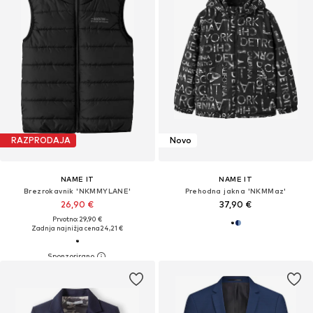
RAZPRODAJA
Novo
NAME IT
NAME IT
Brezrokavnik 'NKMMYLANE'
Prehodna jakna 'NKMMaz'
26,90 €
37,90 €
Prvotno: 29,90 €
Zadnja najnižja cena
24,21 €