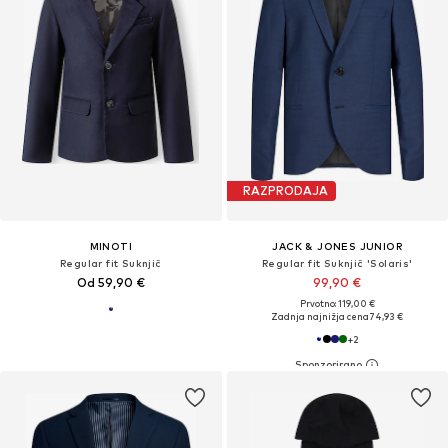
RAZPRODAJA
MINOTI
JACK & JONES JUNIOR
Regular fit Suknjič
Regular fit Suknjič 'Solaris'
Od 59,90 €
99,90 €
Prvotno: 119,00 €
Zadnja najnižja cena
74,93 €
+
2