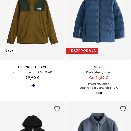
Novo
RAZPRODAJA
THE NORTH FACE
NEXT
Zunanja jakna 'ANTORA'
Prehodna jakna
79,90 €
Od 41,87 €
Prvotno: 53,00 €
Zadnja najnižja cena
31,40 €