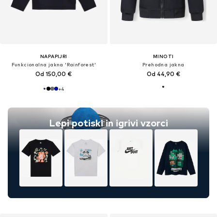
NAPAPIJRI
MINOTI
Funkcionalna jakna 'Rainforest'
Prehodna jakna
Od 150,00 €
Od 44,90 €
+
4
Lepi potiski in igrivi vzorci