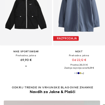
RAZPRODAJA
NIKE SPORTSWEAR
NEXT
Prehodna jakna
Prehodna jakna
69,90 €
Od 22,12 €
Prvotno: 28,00 €
Zadnja najnižja cena
16,59 €
+
2
ODKRIJ TRENDE IN VRHUNSKE BLAGOVNE ZNAMKE
Navdih za Jakne & Plašči