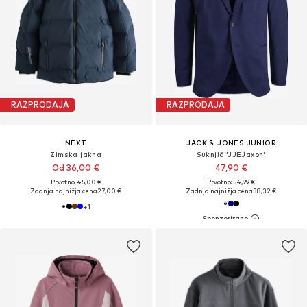
RAZPRODAJA
RAZPRODAJA
NEXT
JACK & JONES JUNIOR
Zimska jakna
Suknjič 'JJEJaxon'
Od 36,00 €
47,90 €
Prvotno: 45,00 €
Prvotno: 54,99 €
Zadnja najnižja cena
27,00 €
Zadnja najnižja cena
38,32 €
+
1