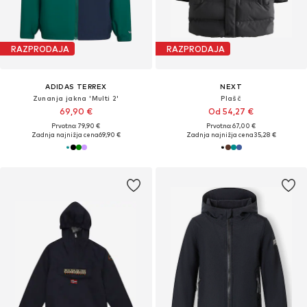
RAZPRODAJA
RAZPRODAJA
ADIDAS TERREX
NEXT
Zunanja jakna 'Multi 2'
Plašč
69,90 €
Od 54,27 €
Prvotno: 79,90 €
Prvotno: 67,00 €
Zadnja najnižja cena
69,90 €
Zadnja najnižja cena
35,28 €