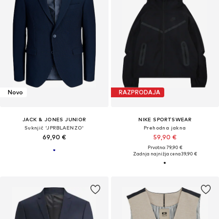
Novo
RAZPRODAJA
JACK & JONES JUNIOR
NIKE SPORTSWEAR
Suknjič 'JPRBLAENZO'
Prehodna jakna
69,90 €
59,90 €
Prvotno: 79,90 €
Zadnja najnižja cena
39,90 €