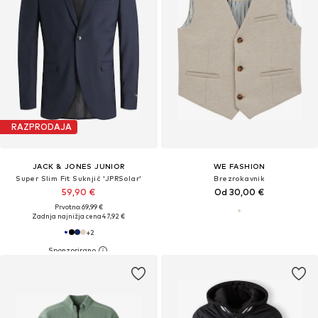
RAZPRODAJA
JACK & JONES JUNIOR
WE FASHION
Super Slim Fit Suknjič 'JPRSolar'
Brezrokavnik
59,90 €
Od 30,00 €
Prvotno: 69,99 €
Zadnja najnižja cena
47,92 €
+
2