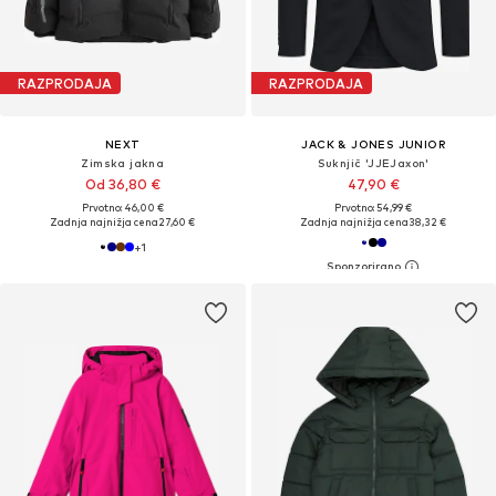
RAZPRODAJA
RAZPRODAJA
NEXT
JACK & JONES JUNIOR
Zimska jakna
Suknjič 'JJEJaxon'
Od 36,80 €
47,90 €
Prvotno: 46,00 €
Prvotno: 54,99 €
Zadnja najnižja cena
27,60 €
Zadnja najnižja cena
38,32 €
+
1