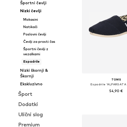
Športni čevlji
Nizki čevlji
Mokasini
Natikači
Poslovni čevlji
Čevlji za prosti čas
Športni čevlji z
vezalkami
Espadrile
Nizki škornji &
Škornji
TOMS
Ekskluzivno
Espadrile 'ALPARGATA
54,90 €
Šport
Na voljo v različnih ve
Dodatki
Dodaj v košar
Ulični slog
Premium