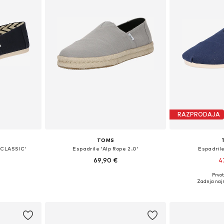
RAZPRODAJA
TOMS
 CLASSIC'
Espadrile 'Alp Rope 2.0'
Espadril
69,90 €
4
Prvot
likostih
Na voljo v različnih velikostih
Na voljo v r
Zadnja najn
ico
Dodaj v košarico
Dodaj 