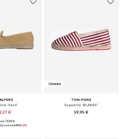
Unisex
ALPERS
TONI PONS
ile 'Skull'
Espadrile 'BLANES'
2,27 €
59,95 €
no: 79,99 €
azličnih velikostih
Na voljo v različnih velikostih
žja cena
43,19 €
-2%
v košarico
Dodaj v košarico