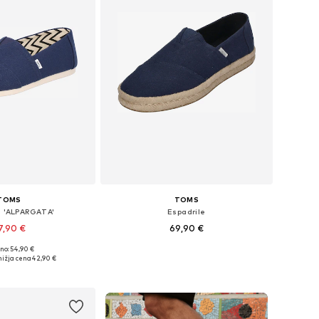
TOMS
TOMS
e 'ALPARGATA'
Espadrile
7,90 €
69,90 €
no: 54,90 €
azličnih velikostih
Na voljo v različnih velikostih
ižja cena
42,90 €
v košarico
Dodaj v košarico