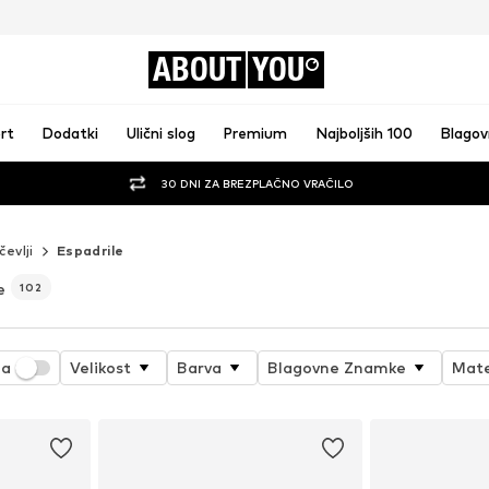
ABOUT
YOU
rt
Dodatki
Ulični slog
Premium
Najboljših 100
Blago
30 DNI ZA BREZPLAČNO VRAČILO
čevlji
Espadrile
e
102
ja
Velikost
Barva
Blagovne Znamke
Mate