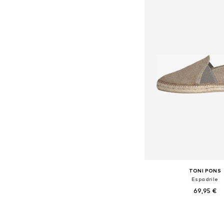
TONI PONS
Espadrile
69,95 €
Na voljo v različnih ve
Dodaj v košar