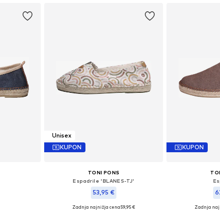
ico
Dodaj v košarico
Unisex
KUPON
KUPON
TONI PONS
TO
Espadrile 'BLANES-TJ'
Es
53,95 €
6
Zadnja najnižja cena
59,95 €
Zadnja naj
likostih
Na voljo v različnih velikostih
Na voljo v r