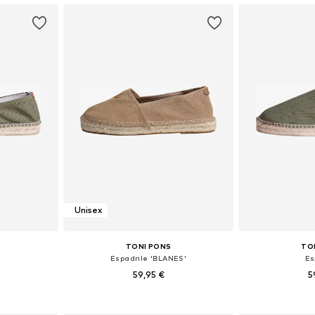
Unisex
TONI PONS
TO
Espadrile 'BLANES'
Es
59,95 €
5
likostih
Na voljo v različnih velikostih
Na voljo v r