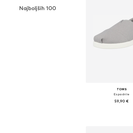
Najboljših 100
TOMS
Espadrile
59,90 €
Na voljo v različnih ve
Dodaj v košar