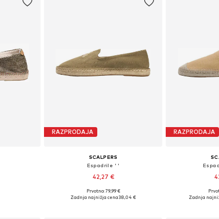
RAZPRODAJA
RAZPRODAJA
SCALPERS
SC
Espadrile ' '
Espadr
42,27 €
4
Prvotno: 79,99 €
Prvot
likostih
Na voljo v različnih velikostih
Na voljo v r
Zadnja najnižja cena
38,04 €
Zadnja najni
ico
Dodaj v košarico
Dodaj 