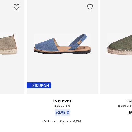
KUPON
TONI PONS
TO
Espadrile
Espadri
62,95 €
5
Zadnja najnižja cena
69,95 €
likostih
Na voljo v r
Razpoložljive velikosti: 40, 41, 42, 43, 44, 46
ico
Dodaj 
Dodaj v košarico