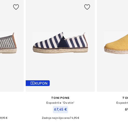
ico
Dodaj v košarico
Dodaj 
KUPON
TONI PONS
TO
Espadrile 'Dustin'
Espadr
67,45 €
6
69,95 €
Zadnja najnižja cena
74,95 €
Na voljo v r
likostih
Na voljo v različnih velikostih
Dodaj 