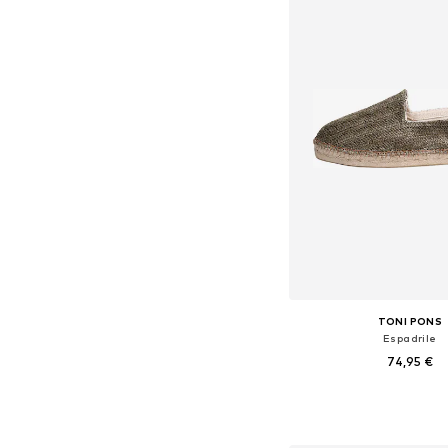
TONI PONS
Espadrile
74,95 €
Na voljo v različnih ve
Dodaj v košar