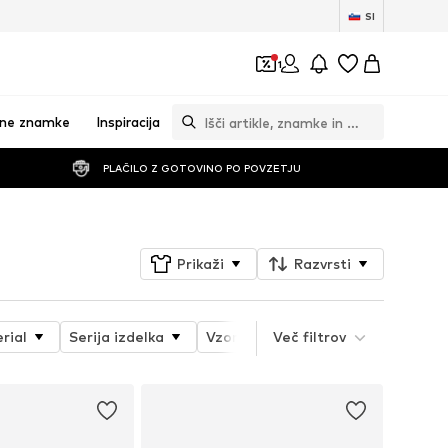
SI
1
vne znamke
Inspiracija
PLAČILO Z GOTOVINO PO POVZETJU
Prikaži
Razvrsti
rial
Serija izdelka
Vzorec
Več filtrov
Višina pete
Tip