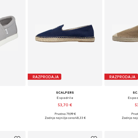
RAZPRODAJA
RAZPRODAJA
SCALPERS
SC
Espadrile
Espadr
53,70 €
5
Prvotno: 79,99 €
Prvot
likostih
Razpoložljive velikosti: 39, 42, 43, 44, 45, 46
Na voljo v r
Zadnja najnižja cena
48,33 €
Zadnja naj
ico
Dodaj v košarico
Dodaj 