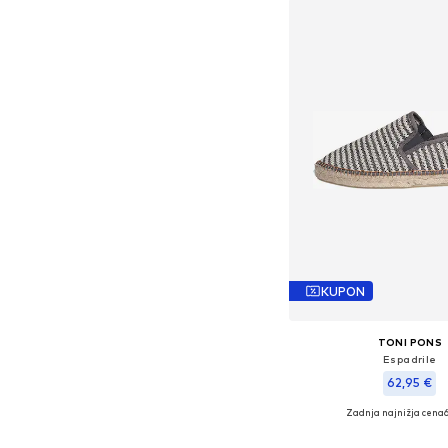
Dodaj v košar
KUPON
TONI PONS
Espadrile
62,95 €
Zadnja najnižja cena
Na voljo v različnih ve