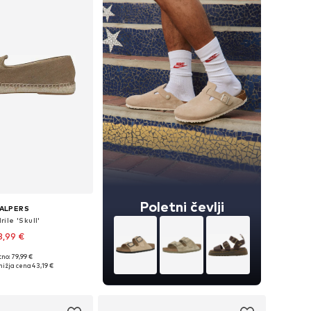
Poletni čevlji
ALPERS
ile 'Skull'
3,99 €
no: 79,99 €
azličnih velikostih
nižja cena
43,19 €
v košarico