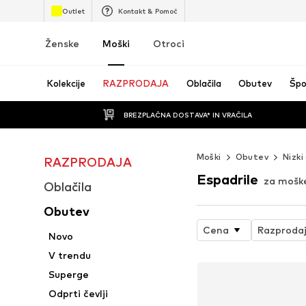
Outlet
Kontakt & Pomoč
Ženske
Moški
Otroci
Kolekcije
RAZPRODAJA
Oblačila
Obutev
Špo
BREZPLAČNA DOSTAVA* IN VRAČILA
Moški
Obutev
Nizki 
RAZPRODAJA
Espadrile
za mošk
Oblačila
Obutev
Cena
Razproda
Novo
V trendu
Superge
Odprti čevlji