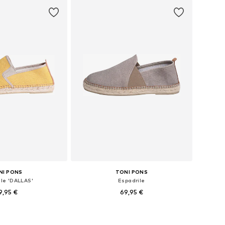
v košarico
Dodaj v košarico
NI PONS
TONI PONS
ile 'DALLAS'
Espadrile
9,95 €
69,95 €
azličnih velikostih
Na voljo v različnih velikostih
v košarico
Dodaj v košarico