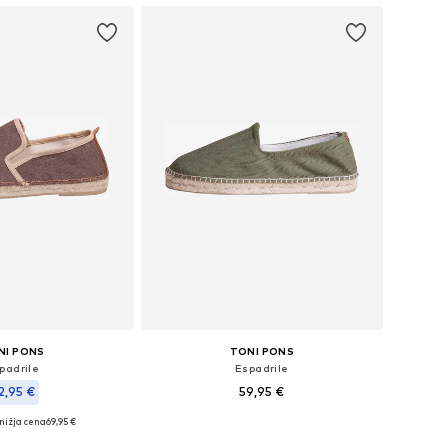
NI PONS
TONI PONS
padrile
Espadrile
2,95 €
59,95 €
nižja cena
69,95 €
Na voljo v različnih velikostih
azličnih velikostih