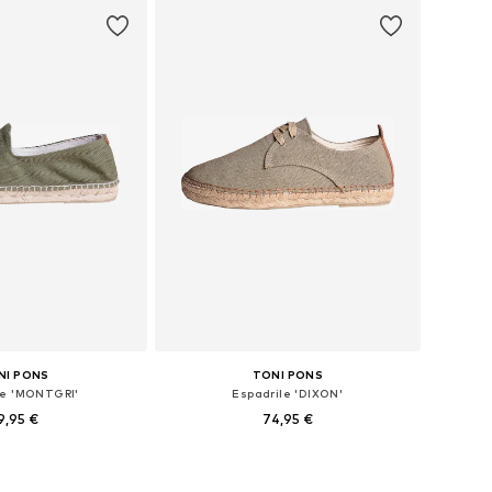
NI PONS
TONI PONS
le 'MONTGRI'
Espadrile 'DIXON'
9,95 €
74,95 €
azličnih velikostih
Na voljo v različnih velikostih
v košarico
Dodaj v košarico