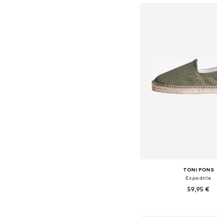
TONI PONS
Espadrile
59,95 €
Na voljo v različnih ve