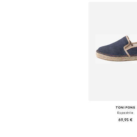
Dodaj v košar
TONI PONS
Espadrile
69,95 €
Na voljo v različnih ve