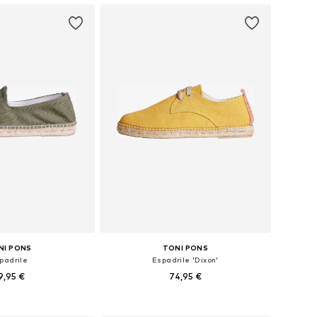
NI PONS
TONI PONS
padrile
Espadrile 'Dixon'
9,95 €
74,95 €
azličnih velikostih
Na voljo v različnih velikostih