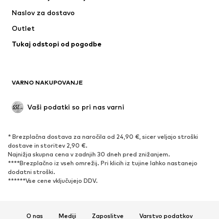
Naslov za dostavo
Outlet
Tukaj odstopi od pogodbe
VARNO NAKUPOVANJE
Vaši podatki so pri nas varni
* Brezplačna dostava za naročila od 24,90 €, sicer veljajo stroški
dostave in storitev 2,90 €.
Najnižja skupna cena v zadnjih 30 dneh pred znižanjem.
****Brezplačno iz vseh omrežij. Pri klicih iz tujine lahko nastanejo
dodatni stroški.
******Vse cene vključujejo DDV.
O nas
Mediji
Zaposlitve
Varstvo podatkov