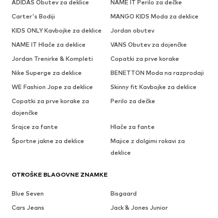
ADIDAS Obutev za deklice
NAME IT Perilo za dečke
Carter's Bodiji
MANGO KIDS Moda za deklice
KIDS ONLY Kavbojke za deklice
Jordan obutev
NAME IT Hlače za deklice
VANS Obutev za dojenčke
Jordan Trenirke & Kompleti
Copatki za prve korake
Nike Superge za deklice
BENETTON Moda na razprodaji
WE Fashion Jope za deklice
Skinny fit Kavbojke za deklice
Copatki za prve korake za
Perilo za dečke
dojenčke
Srajce za fante
Hlače za fante
Športne jakne za deklice
Majice z dolgimi rokavi za
deklice
OTROŠKE BLAGOVNE ZNAMKE
Blue Seven
Bisgaard
Cars Jeans
Jack & Jones Junior