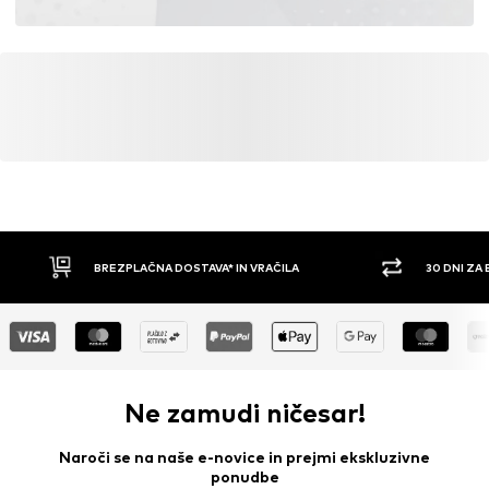
BREZPLAČNA DOSTAVA* IN VRAČILA
30 DNI ZA
Ne zamudi ničesar!
Naroči se na naše e-novice in prejmi ekskluzivne
ponudbe