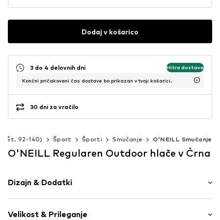
Dodaj v košarico
3 do 4 delovnih dni
Hitra dostava
Končni pričakovani čas dostave bo prikazan v tvoji košarici.
30 dni za vračilo
i (Št. 92-140)
Šport
Športi
Smučanje
O'NEILL Smučanje
O'NEILL Regularen Outdoor hlače v Črna
Dizajn & Dodatki
Univerzalne barve
Velikost & Prileganje
RV-torbe