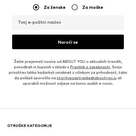
Za ženske
Za moške
Tvoj e-poštni naslov
Naroči se
Želim prejemati novice od ABOUT YOU o aktualnih trendih,
ponudbah in kuponih v skladu s
Pravilnik o zasebnosti
. Svojo
privolitev lahko kadarkoli umakneš z učinkom za prihodnost, tako
da pošlješ sporočilo na
storitvezastranke@aboutyou.si
ali
uporabiš možnost odjave na koncu vsakih e-novic.
OTROŠKE KATEGORIJE