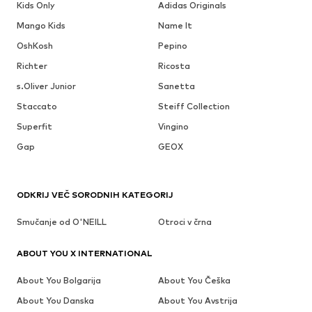
Kids Only
Adidas Originals
Mango Kids
Name It
OshKosh
Pepino
Richter
Ricosta
s.Oliver Junior
Sanetta
Staccato
Steiff Collection
Superfit
Vingino
Gap
GEOX
ODKRIJ VEČ SORODNIH KATEGORIJ
Smučanje od O'NEILL
Otroci v črna
ABOUT YOU X INTERNATIONAL
About You Bolgarija
About You Češka
About You Danska
About You Avstrija