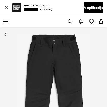
ABOUT YOU App
V aplikacijo
(152.700)