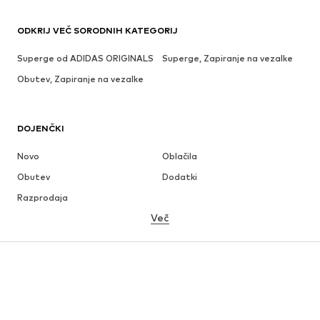
ODKRIJ VEČ SORODNIH KATEGORIJ
Superge od ADIDAS ORIGINALS
Superge, Zapiranje na vezalke
Obutev, Zapiranje na vezalke
DOJENČKI
Novo
Oblačila
Obutev
Dodatki
Razprodaja
Več
DEKLICE
Otroci (Št. 92-140)
Najstniki (Št. 140-176)
DEČKI
Otroci (Št. 92-140)
Najstniki (Št. 140-176)