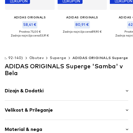
KUPON
KUPON
KUPON
ADIDAS ORIGINALS
ADIDAS ORIGINALS
ADIDAS 
58,41 €
80,91 €
62
Prvotno: 75,00 €
Zadnja najnižja cena
89,90 €
Prvotn
Zadnja najnižja cena
53,91 €
Zadnja najni
Na voljo v različnih velikostih
Na voljo v različnih velikostih
Na voljo v raz
Dodaj v košarico
Dodaj v košarico
Dodaj v
(Št. 92-140)
Obutev
Superge
ADIDAS ORIGINALS Superge
ADIDAS ORIGINALS Superge 'Samba' v
Bela
Dizajn & Dodatki
Logo potisk
Velikost & Prileganje
Usnje
Okrogla špica
Višina pete: Nizka peta (0-3 cm)
Zapiranje s 5 luknjami
Material & nega