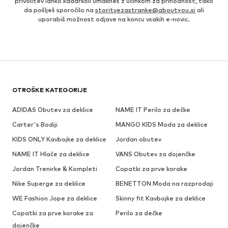
privolitev lahko kadarkoli umakneš z učinkom za prihodnost, tako
da pošlješ sporočilo na
storitvezastranke@aboutyou.si
ali
uporabiš možnost odjave na koncu vsakih e-novic.
OTROŠKE KATEGORIJE
ADIDAS Obutev za deklice
NAME IT Perilo za dečke
Carter's Bodiji
MANGO KIDS Moda za deklice
KIDS ONLY Kavbojke za deklice
Jordan obutev
NAME IT Hlače za deklice
VANS Obutev za dojenčke
Jordan Trenirke & Kompleti
Copatki za prve korake
Nike Superge za deklice
BENETTON Moda na razprodaji
WE Fashion Jope za deklice
Skinny fit Kavbojke za deklice
Copatki za prve korake za
Perilo za dečke
dojenčke