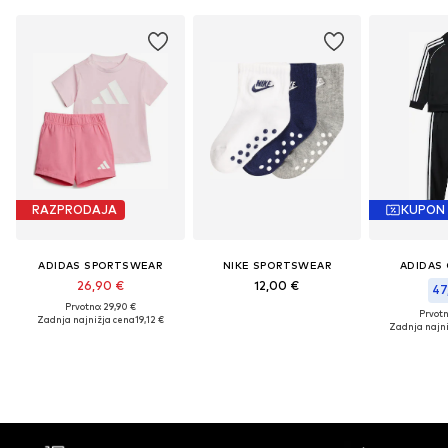
RAZPRODAJA
KUPON
ADIDAS SPORTSWEAR
NIKE SPORTSWEAR
ADIDAS 
26,90 €
12,00 €
47
Prvotno: 29,90 €
Prvotn
Zadnja najnižja cena
19,12 €
Zadnja najni