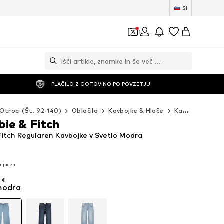
SI
1
PLAČILO Z GOTOVINO PO POVZETJU
Otroci (Št. 92-140)
Oblačila
Kavbojke & Hlače
Kavbojke
Reg
ie & Fitch
itch Regularen Kavbojke v Svetlo Modra
ljučen
ljučen
2 €
modra
2 €