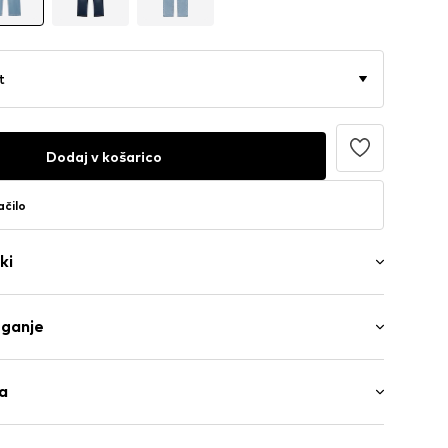
t
Dodaj v košarico
ačilo
ki
barve
eganje
ga/maksi
ob
a
aren