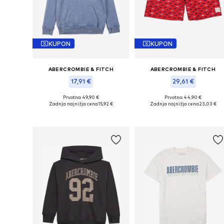
KUPON
KUPON
ABERCROMBIE & FITCH
ABERCROMBIE & FITCH
17,91 €
29,61 €
Prvotno: 49,90 €
Prvotno: 44,90 €
Razpoložljive velikosti: 110-116, 122-128, 146-152, 170-176
Razpoložljive velikosti: 170-176
Zadnja najnižja cena
15,92 €
Zadnja najnižja cena
23,03 €
Dodaj v košarico
Dodaj v košarico