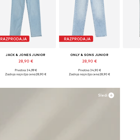
RAZPRODAJA
RAZPRODAJA
JACK & JONES JUNIOR
ONLY & SONS JUNIOR
28,90 €
28,90 €
Prvotno: 34,99 €
Prvotno: 34,90 €
Na voljo v različnih velikostih
Na voljo v različnih velikostih
Na vol
Zadnja najnižja cena
28,90 €
Zadnja najnižja cena
28,90 €
Dodaj v košarico
Dodaj v košarico
Do
Sledi