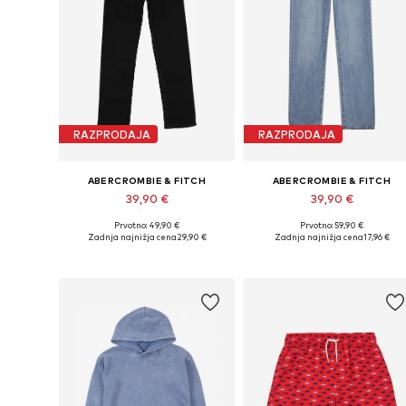
RAZPRODAJA
RAZPRODAJA
ABERCROMBIE & FITCH
ABERCROMBIE & FITCH
39,90 €
39,90 €
Prvotno: 49,90 €
Prvotno: 59,90 €
Na voljo v različnih velikostih
Na voljo v različnih velikostih
Zadnja najnižja cena
29,90 €
Zadnja najnižja cena
17,96 €
Dodaj v košarico
Dodaj v košarico