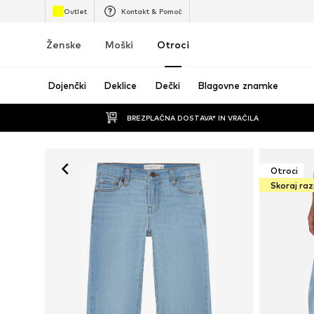
Outlet
Kontakt & Pomoč
Ženske
Moški
Otroci
Dojenčki
Deklice
Dečki
Blagovne znamke
BREZPLAČNA DOSTAVA* IN VRAČILA
Otroci
Skoraj ra