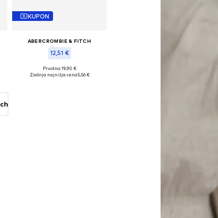
KUPON
ABERCROMBIE & FITCH
12,51 €
Prvotno: 19,90 €
Razpoložljive velikosti: 110-116, 122-128, 134-140
Zadnja najnižja cena
5,56 €
Dodaj v košarico
tch