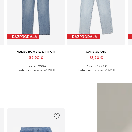
RAZPRODAJA
RAZPRODAJA
ABERCROMBIE & FITCH
CARS JEANS
39,90 €
23,90 €
Prvotno: 59,90 €
Prvotno: 29,90 €
Na voljo v različnih velikostih
Na voljo v različnih velikostih
Zadnja najnižja cena
17,96 €
Zadnja najnižja cena
19,71 €
Dodaj v košarico
Dodaj v košarico