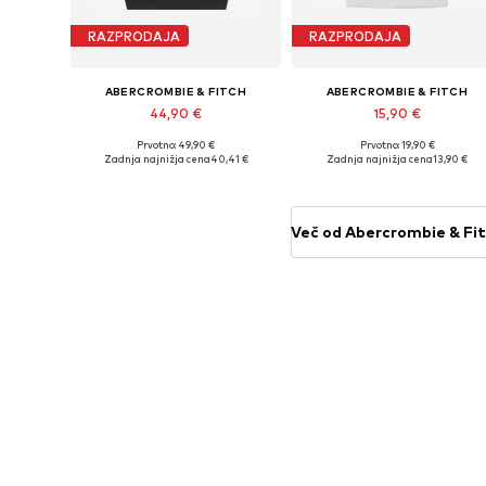
RAZPRODAJA
RAZPRODAJA
ABERCROMBIE & FITCH
ABERCROMBIE & FITCH
44,90 €
15,90 €
Prvotno: 49,90 €
Prvotno: 19,90 €
Na voljo v različnih velikostih
Na voljo v različnih velikostih
Zadnja najnižja cena
40,41 €
Zadnja najnižja cena
13,90 €
Dodaj v košarico
Dodaj v košarico
Več od Abercrombie & Fi