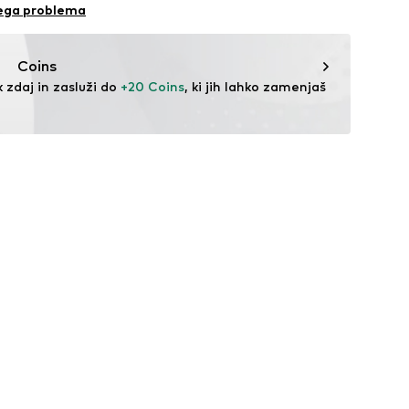
ombaž, 19% Poliester – PES, 10% Viskoza, 1% Elastan
i
nega problema
 °C
za kemično čiščenje
Coins
za vroče likanje
 zdaj in zasluži do 
+20 Coins
, ki jih lahko zamenjaš 
 belila
 zadrgo
nizkih temperaturah
000001