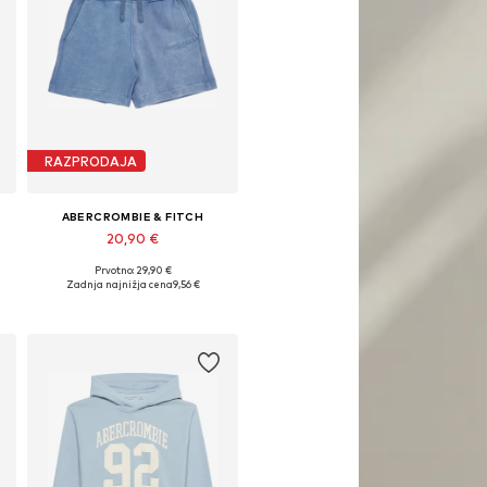
RAZPRODAJA
ABERCROMBIE & FITCH
20,90 €
Prvotno: 29,90 €
Razpoložljive velikosti: 122-128
Zadnja najnižja cena
9,56 €
Dodaj v košarico