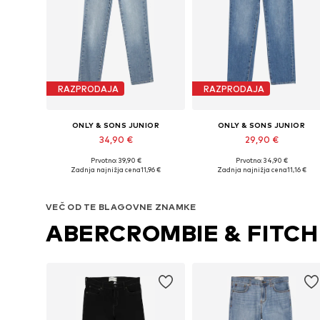
RAZPRODAJA
RAZPRODAJA
ONLY & SONS JUNIOR
ONLY & SONS JUNIOR
34,90 €
29,90 €
Prvotno: 39,90 €
Prvotno: 34,90 €
Na voljo v različnih velikostih
Na voljo v različnih velikostih
Zadnja najnižja cena
11,96 €
Zadnja najnižja cena
11,16 €
Dodaj v košarico
Dodaj v košarico
VEČ OD TE BLAGOVNE ZNAMKE
ABERCROMBIE & FITCH