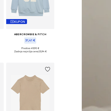
KUPON
ABERCROMBIE & FITCH
31,41 €
Prvotno: 49,90 €
Na voljo v različnih velikostih
Zadnja najnižja cena
25,94 €
Dodaj v košarico