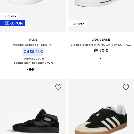
Unisex
KUPON
Unisex
VANS
CONVERSE
Visoke superge 'SK8-Hi'
Visoke superge 'CHUCK TAYLOR ALL STAR LIFT PLATFORM WIDE WIDTH'
89,90 €
Od 58,41 €
Prvotno: 94,90 €
Zadnja najnižja cena
43,92 €
+
1