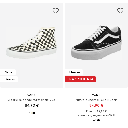
Novo
Unisex
Unisex
RAZPRODAJA
VANS
VANS
Visoke superge 'Authentic 2.0'
Nizke superge 'Old Skool'
84,90 €
84,90 €
Prvotno: 94,90 €
Zadnja najnižja cena
75,92 €