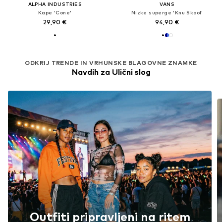
ALPHA INDUSTRIES
VANS
Kape 'Cone'
Nizke superge 'Knu Skool'
29,90 €
94,90 €
ODKRIJ TRENDE IN VRHUNSKE BLAGOVNE ZNAMKE
Navdih za Ulični slog
Outfiti pripravljeni na ritem