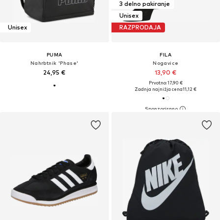
3 delno pakiranje
Unisex
Unisex
RAZPRODAJA
PUMA
FILA
Nahrbtnik 'Phase'
Nogavice
24,95 €
13,90 €
Prvotno: 17,90 €
Zadnja najnižja cena
11,12 €