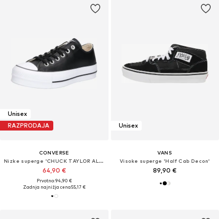
Unisex
RAZPRODAJA
Unisex
CONVERSE
VANS
Nizke superge 'CHUCK TAYLOR ALL STAR LIFT PLATFORM LEATHER'
Visoke superge 'Half Cab Decon'
64,90 €
89,90 €
Prvotno: 94,90 €
Zadnja najnižja cena
55,17 €