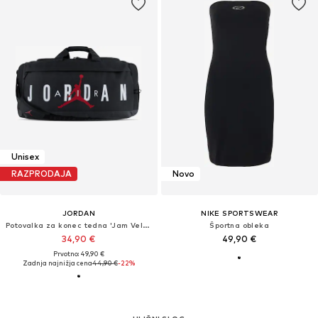
Unisex
RAZPRODAJA
Novo
JORDAN
NIKE SPORTSWEAR
Potovalka za konec tedna 'Jam Velocity'
Športna obleka
34,90 €
49,90 €
Prvotno: 49,90 €
Zadnja najnižja cena
44,90 €
-22%