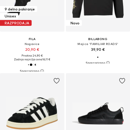
9 delno pakiranje
Unisex
RAZPRODAJA
Novo
FILA
BILLABONG
Nogavice
Majica 'FAMILIAR ROADS'
20,90 €
39,90 €
Prvotno: 24,90 €
Zadnja najnižja cena
16,11 €