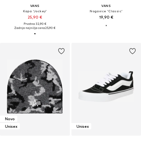
VANS
VANS
Kapa 'Jockey'
Nogavice 'Classic'
25,90 €
19,90 €
Prvotno: 32,90 €
Zadnja najnižja cena
25,90 €
Novo
Unisex
Unisex