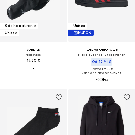
3 delno pakiranje
Unisex
Unisex
KUPON
JORDAN
ADIDAS ORIGINALS
Nogavice
Nizke superge 'Superstar II'
17,90 €
Od 62,91 €
Prvotno: 119,00 €
Zadnja najnižja cena
59,42 €
+
3