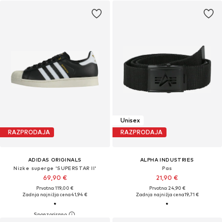
Unisex
RAZPRODAJA
RAZPRODAJA
ADIDAS ORIGINALS
ALPHA INDUSTRIES
Nizke superge 'SUPERSTAR II'
Pas
69,90 €
21,90 €
Prvotno: 119,00 €
Prvotno: 24,90 €
Zadnja najnižja cena
41,94 €
Zadnja najnižja cena
19,71 €