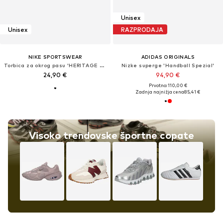
Unisex
Unisex
RAZPRODAJA
NIKE SPORTSWEAR
ADIDAS ORIGINALS
Torbica za okrog pasu 'HERITAGE 2.0'
Nizke superge 'Handball Spezial'
24,90 €
94,90 €
Prvotno: 110,00 €
Zadnja najnižja cena
85,41 €
Visoko trendovske športne copate