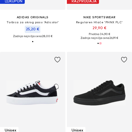
KUPON
RAZPRODAJA
ADIDAS ORIGINALS
NIKE SPORTSWEAR
Torbica za okrog pasu 'Adicolor'
Regularen Hlače 'PHNX FLC'
29,90 €
25,20 €
Prvotno: 34,90 €
Zadnja najnižja cena
28,00 €
Zadnja najnižja cena
26,91 €
Unisex
Unisex