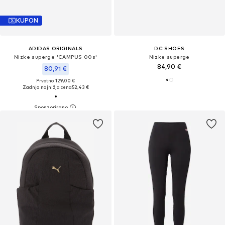
KUPON
ADIDAS ORIGINALS
DC SHOES
Nizke superge 'CAMPUS 00s'
Nizke superge
84,90 €
80,91 €
Prvotno: 129,00 €
Zadnja najnižja cena
52,43 €