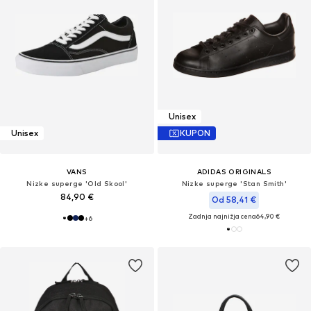
Unisex
Unisex
KUPON
VANS
ADIDAS ORIGINALS
Nizke superge 'Old Skool'
Nizke superge 'Stan Smith'
84,90 €
Od 58,41 €
Zadnja najnižja cena
64,90 €
+
6