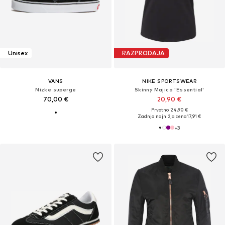
Unisex
RAZPRODAJA
VANS
NIKE SPORTSWEAR
Nizke superge
Skinny Majica 'Essential'
70,00 €
20,90 €
Prvotno: 24,90 €
Zadnja najnižja cena
17,91 €
+
3