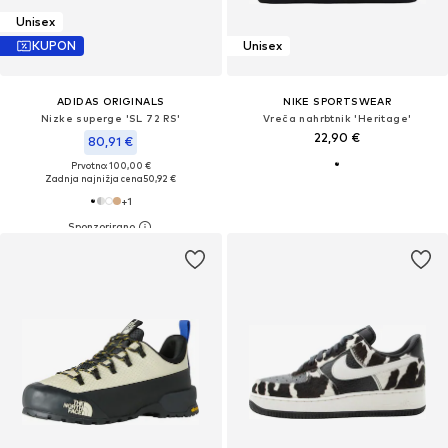
Unisex
KUPON
Unisex
ADIDAS ORIGINALS
NIKE SPORTSWEAR
Nizke superge 'SL 72 RS'
Vreča nahrbtnik 'Heritage'
22,90 €
80,91 €
Prvotno: 100,00 €
Zadnja najnižja cena
50,92 €
+
1