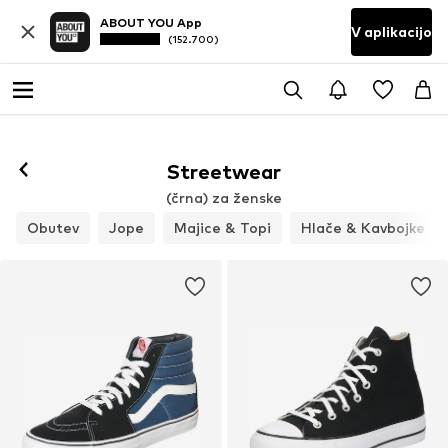
ABOUT YOU App
V aplikacijo
(152.700)
Streetwear
(črna) za ženske
Obutev
Jope
Majice & Topi
Hlače & Kavbojke