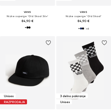
VANS
VANS
Nizke superge 'Old Skool 36+'
Nizke superge 'Old Skool'
84,90 €
84,90 €
+
6
Unisex
3 delno pakiranje
RAZPRODAJA
Unisex