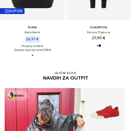
KUPON
PUMA
CHAMPION
Nahrbtnik
Skinny Pajkice
27,90 €
26,91 €
Prvotno: 34,90 €
Zadnja najnižja cena
11,96 €
ULIČNI SLOG
NAVDIH ZA OUTFIT
Kiara