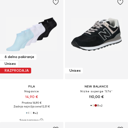
6 delno pakiranje
Unisex
RAZPRODAJA
Unisex
FILA
NEW BALANCE
Nogavice
Nizke superge '574'
14,90 €
110,00 €
Prvotno: 16,90 €
+
2
Zadnja najnižja cena
12,51 €
+
2