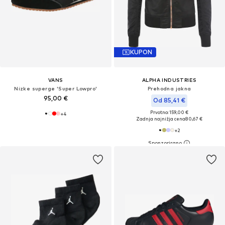
KUPON
VANS
ALPHA INDUSTRIES
Nizke superge 'Super Lowpro'
Prehodna jakna
95,00 €
Od 85,41 €
Prvotno: 159,00 €
+
4
Zadnja najnižja cena
80,67 €
+
2