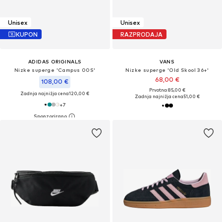
Unisex
Unisex
KUPON
RAZPRODAJA
ADIDAS ORIGINALS
VANS
Nizke superge 'Campus 00S'
Nizke superge 'Old Skool 36+'
68,00 €
108,00 €
Prvotno: 85,00 €
Zadnja najnižja cena
120,00 €
Zadnja najnižja cena
51,00 €
+
7