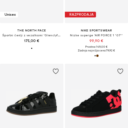
Unisex
RAZPRODAJA
THE NORTH FACE
NIKE SPORTSWEAR
Športni čevlji z vezalkami 'Glenclyffe'
Nizke superge 'AIR FORCE 1 '07''
175,00 €
99,90 €
Prvotno: 149,00 €
Zadnja najnižja cena
79,92 €