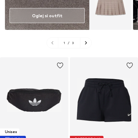
Oglej si outfit
1
/
3
Unisex