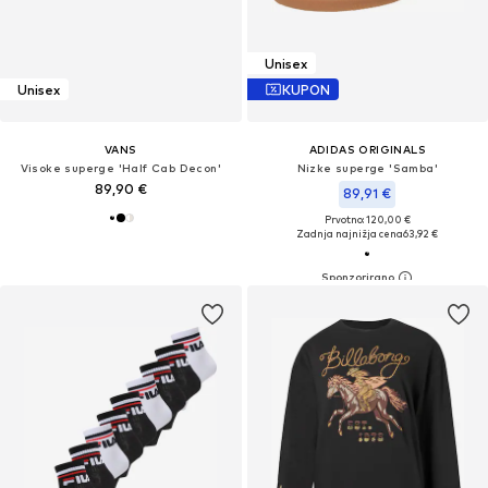
Unisex
Unisex
KUPON
VANS
ADIDAS ORIGINALS
Visoke superge 'Half Cab Decon'
Nizke superge 'Samba'
89,90 €
89,91 €
Prvotno: 120,00 €
Zadnja najnižja cena
63,92 €