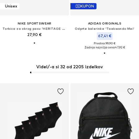
Unisex
KUPON
NIKE SPORTSWEAR
ADIDAS ORIGINALS
Torbica za okrog pasu 'HERITAGE 2.0'
Odprte balerinke 'Taekwondo Mei'
27,90 €
67,41 €
Prvotno: 99,90 €
Zadnja najnižja cena
47,92 €
Videl/-a si 32 od 2205 izdelkov