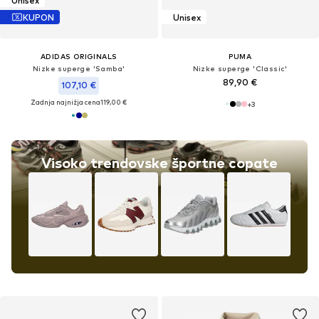
Unisex
KUPON
Unisex
ADIDAS ORIGINALS
PUMA
Nizke superge 'Samba'
Nizke superge 'Classic'
89,90 €
107,10 €
Zadnja najnižja cena
119,00 €
+
3
Visoko trendovske športne copate