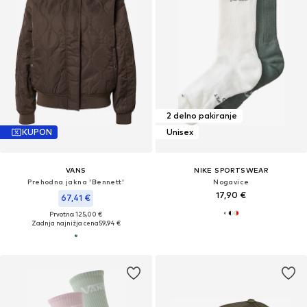
2 delno pakiranje
KUPON
Unisex
VANS
NIKE SPORTSWEAR
Prehodna jakna 'Bennett'
Nogavice
17,90 €
67,41 €
Prvotno: 125,00 €
Zadnja najnižja cena
59,94 €