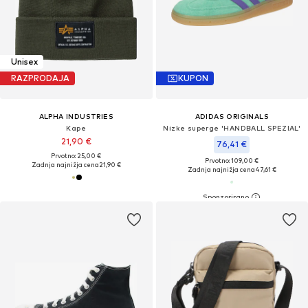
Unisex
RAZPRODAJA
KUPON
ALPHA INDUSTRIES
ADIDAS ORIGINALS
Kape
Nizke superge 'HANDBALL SPEZIAL'
21,90 €
76,41 €
Prvotno: 25,00 €
Prvotno: 109,00 €
Zadnja najnižja cena
21,90 €
Zadnja najnižja cena
47,61 €