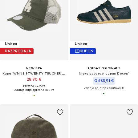
Unisex
Unisex
RAZPRODAJA
KUPON
NEW ERA
ADIDAS ORIGINALS
Kapa 'WMNS 9TWENTY TRUCKER LOSDOD'
Nizke superge 'Japan Decon'
28,90 €
Od 53,91 €
Prvotno: 32,90 €
Zadnja najnižja cena
59,90 €
Zadnja najnižja cena
26,01 €