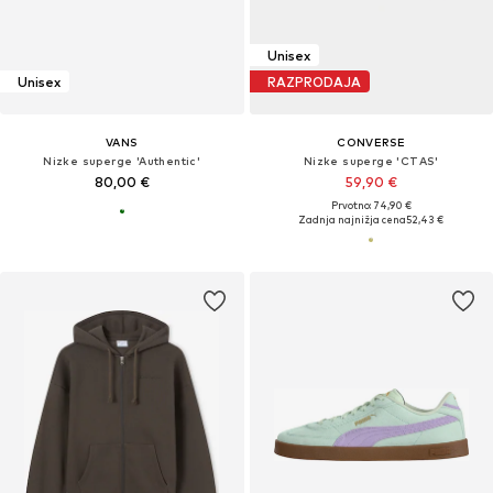
Unisex
Unisex
RAZPRODAJA
VANS
CONVERSE
Nizke superge 'Authentic'
Nizke superge 'CTAS'
80,00 €
59,90 €
Prvotno: 74,90 €
Zadnja najnižja cena
52,43 €