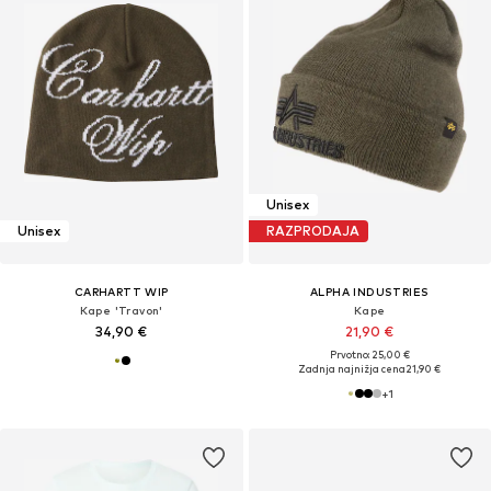
Unisex
Unisex
RAZPRODAJA
CARHARTT WIP
ALPHA INDUSTRIES
Kape 'Travon'
Kape
34,90 €
21,90 €
Prvotno: 25,00 €
Zadnja najnižja cena
21,90 €
+
1