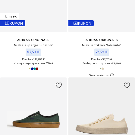
Unisex
KUPON
KUPON
ADIDAS ORIGINALS
ADIDAS ORIGINALS
Nizke superge 'Samba'
Nizki natikači 'Adimule'
62,91 €
71,91 €
Prvotno: 119,00 €
Prvotno: 99,90 €
Zadnja najnižja cena
47,94 €
Zadnja najnižja cena
29,96 €