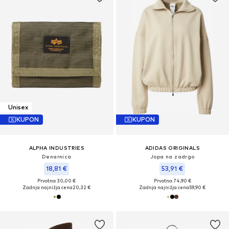
Unisex
KUPON
KUPON
ALPHA INDUSTRIES
ADIDAS ORIGINALS
Denarnica
Jopa na zadrgo
18,81 €
53,91 €
Prvotno: 30,00 €
Prvotno: 74,90 €
Zadnja najnižja cena
20,32 €
Zadnja najnižja cena
59,90 €