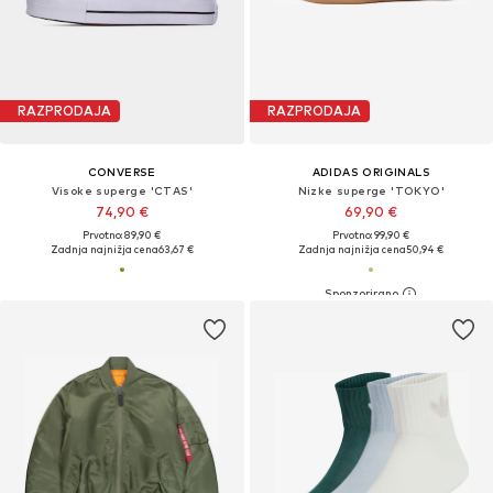
RAZPRODAJA
RAZPRODAJA
CONVERSE
ADIDAS ORIGINALS
Visoke superge 'CTAS'
Nizke superge 'TOKYO'
74,90 €
69,90 €
Prvotno: 89,90 €
Prvotno: 99,90 €
Zadnja najnižja cena
63,67 €
Zadnja najnižja cena
50,94 €