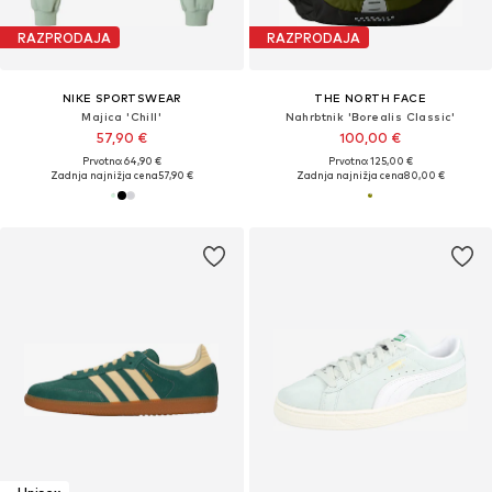
RAZPRODAJA
RAZPRODAJA
NIKE SPORTSWEAR
THE NORTH FACE
Majica 'Chill'
Nahrbtnik 'Borealis Classic'
57,90 €
100,00 €
Prvotno: 64,90 €
Prvotno: 125,00 €
Zadnja najnižja cena
57,90 €
Zadnja najnižja cena
80,00 €