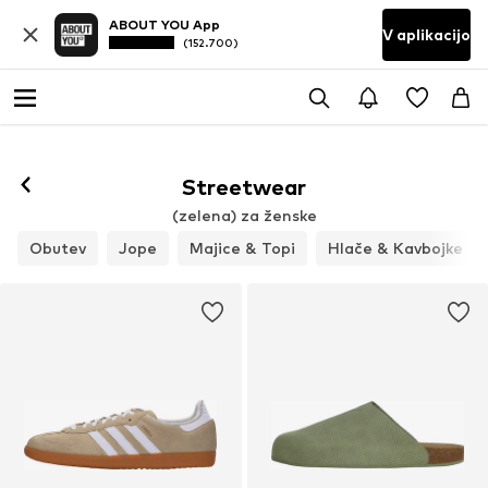
ABOUT YOU App
V aplikacijo
(152.700)
Streetwear
(zelena) za ženske
Obutev
Jope
Majice & Topi
Hlače & Kavbojke