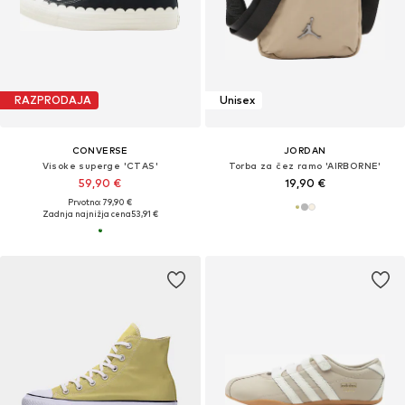
RAZPRODAJA
Unisex
CONVERSE
JORDAN
Visoke superge 'CTAS'
Torba za čez ramo 'AIRBORNE'
59,90 €
19,90 €
Prvotno: 79,90 €
Zadnja najnižja cena
53,91 €