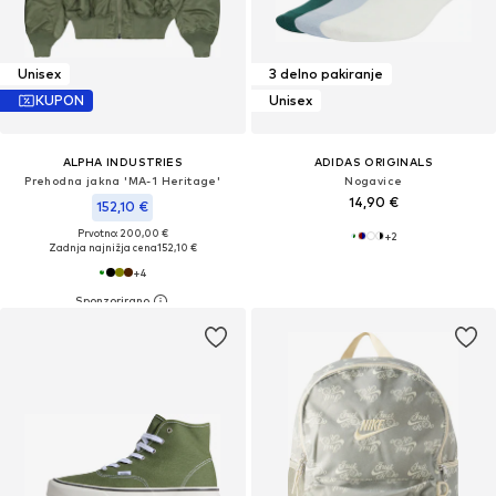
Unisex
3 delno pakiranje
KUPON
Unisex
ALPHA INDUSTRIES
ADIDAS ORIGINALS
Prehodna jakna 'MA-1 Heritage'
Nogavice
14,90 €
152,10 €
Prvotno: 200,00 €
+
2
Zadnja najnižja cena
152,10 €
+
4