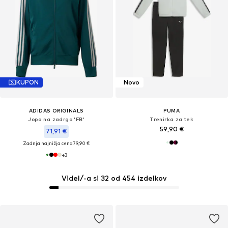
KUPON
Novo
ADIDAS ORIGINALS
PUMA
Jopa na zadrgo 'FB'
Trenirka za tek
59,90 €
71,91 €
Zadnja najnižja cena
79,90 €
+
3
Videl/-a si 32 od 454 izdelkov