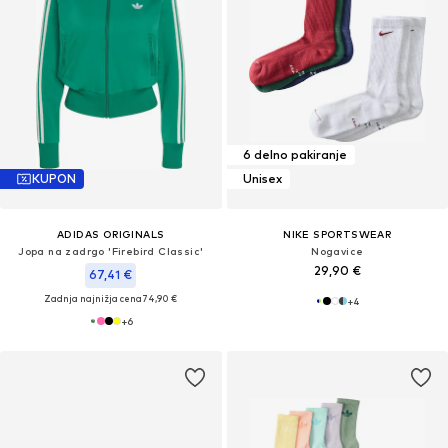
6 delno pakiranje
KUPON
Unisex
ADIDAS ORIGINALS
NIKE SPORTSWEAR
Jopa na zadrgo 'Firebird Classic'
Nogavice
29,90 €
67,41 €
Zadnja najnižja cena
74,90 €
+
4
+
6