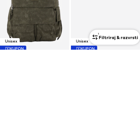
1
Filtriraj & razvrsti
Unisex
Unisex
KUPON
KUPON
ADIDAS ORIGINALS
NEW ERA
Nahrbtnik
Kapa '9FORTY Los Angeles Dodgers MLB Essential'
49,41 €
29,61 €
Zadnja najnižja cena
54,90 €
Zadnja najnižja cena
32,90 €