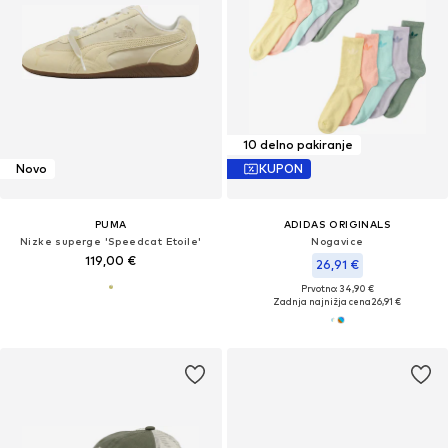
10 delno pakiranje
Novo
KUPON
PUMA
ADIDAS ORIGINALS
Nizke superge 'Speedcat Etoile'
Nogavice
119,00 €
26,91 €
Prvotno: 34,90 €
Zadnja najnižja cena
26,91 €