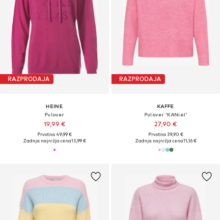
RAZPRODAJA
RAZPRODAJA
HEINE
KAFFE
Pulover
Pulover 'KANiel'
19,99 €
27,90 €
Prvotno: 49,99 €
Prvotno: 39,90 €
Zadnja najnižja cena
13,99 €
Zadnja najnižja cena
11,16 €