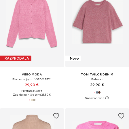
RAZPRODAJA
Novo
VERO MODA
TOM TAILOR DENIM
Pletena jopa 'VMDOFFY'
Pulover
29,90 €
39,90 €
Prvotno: 34,90 €
Zadnja najnižja cena
29,90 €