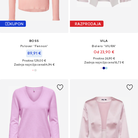
KUPON
RAZPRODAJA
BOSS
VILA
Pulover 'Fennon'
Bolero 'VIURA'
Od 23,90 €
89,91 €
Prvotno: 26,90 €
Prvotno: 129,00 €
Zadnja najnižja cena
16,73 €
Zadnja najnižja cena
64,94 €