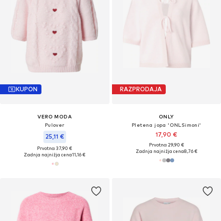
KUPON
RAZPRODAJA
VERO MODA
ONLY
Pulover
Pletena jopa 'ONLSimoni'
17,90 €
25,11 €
Prvotno: 29,90 €
Prvotno: 37,90 €
Zadnja najnižja cena
8,76 €
Zadnja najnižja cena
11,16 €