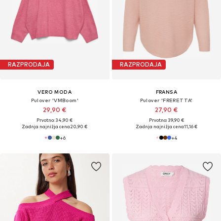
RAZPRODAJA
RAZPRODAJA
VERO MODA
FRANSA
Pulover 'VMBoom'
Pulover 'FRERETTA'
29,90 €
27,90 €
Prvotno: 34,90 €
Prvotno: 39,90 €
Zadnja najnižja cena
20,90 €
Zadnja najnižja cena
11,16 €
+
6
+
4