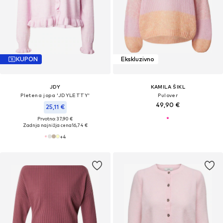
KUPON
Ekskluzivno
JDY
KAMILA ŠIKL
Pletena jopa 'JDYLETTY'
Pulover
49,90 €
25,11 €
Prvotno: 37,90 €
Zadnja najnižja cena
16,74 €
+
4