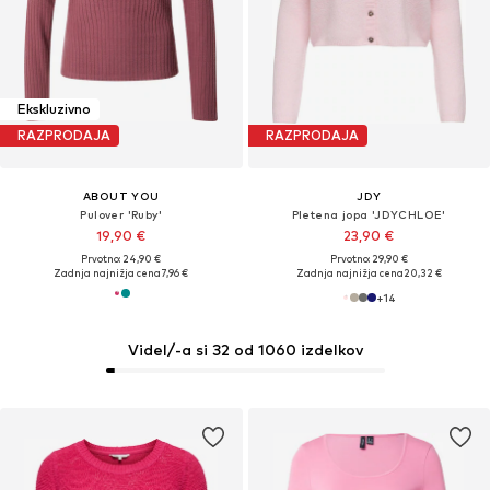
Ekskluzivno
RAZPRODAJA
RAZPRODAJA
ABOUT YOU
JDY
Pulover 'Ruby'
Pletena jopa 'JDYCHLOE'
19,90 €
23,90 €
Prvotno: 24,90 €
Prvotno: 29,90 €
Zadnja najnižja cena
7,96 €
Zadnja najnižja cena
20,32 €
+
14
Videl/-a si 32 od 1060 izdelkov