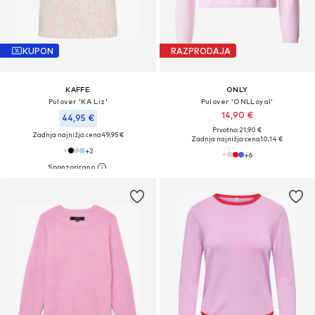
KUPON
RAZPRODAJA
KAFFE
ONLY
Pulover 'KA Liz'
Pulover 'ONLLoyal'
14,90 €
44,95 €
Prvotno: 21,90 €
Zadnja najnižja cena
49,95 €
Zadnja najnižja cena
10,14 €
+
2
+
6