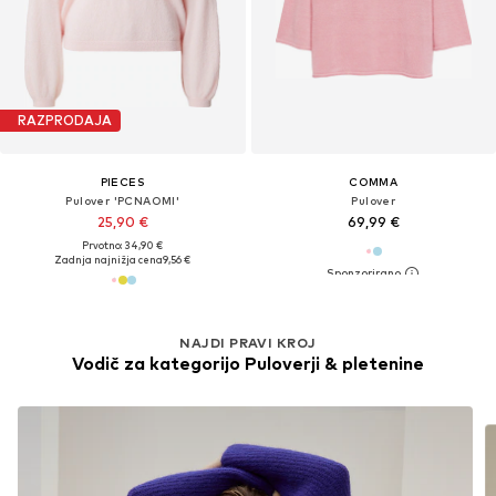
RAZPRODAJA
PIECES
COMMA
Pulover 'PCNAOMI'
Pulover
25,90 €
69,99 €
Prvotno: 34,90 €
Zadnja najnižja cena
9,56 €
NAJDI PRAVI KROJ
Vodič za kategorijo Puloverji & pletenine