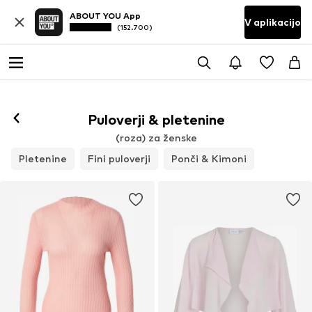
ABOUT YOU App
V aplikacijo
(152.700)
Puloverji & pletenine
(roza) za ženske
Pletenine
Fini puloverji
Ponči & Kimoni