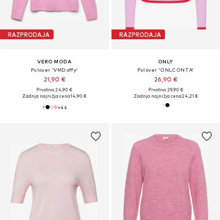
RAZPRODAJA
RAZPRODAJA
VERO MODA
ONLY
Pulover 'VMDoffy'
Pulover 'ONLCONTA'
21,90 €
26,90 €
Prvotno: 24,90 €
Prvotno: 29,90 €
Zadnja najnižja cena
14,90 €
Zadnja najnižja cena
24,21 €
+
44