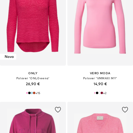
Novo
ONLY
VERO MODA
Pulover 'ONLGeena'
Pulover 'VMMAXI MY'
26,90 €
14,90 €
+
15
+
2