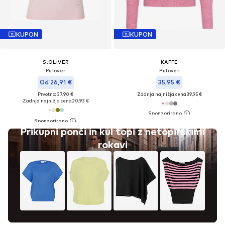
KUPON
KUPON
S.OLIVER
KAFFE
Pulover
Pulover
Od 26,91 €
35,95 €
Prvotno: 37,90 €
Zadnja najnižja cena
39,95 €
Zadnja najnižja cena
20,93 €
Prikupni ponči in kul topi z netopirskimi
rokavi