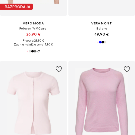
RAZPRODAJA
VERO MODA
VERA MONT
Pulover 'VMCare'
Bolero
26,90 €
49,90 €
Prvotno: 29,90 €
Zadnja najnižja cena
17,90 €
+
7