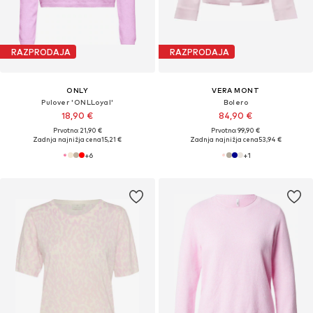
RAZPRODAJA
RAZPRODAJA
ONLY
VERA MONT
Pulover 'ONLLoyal'
Bolero
18,90 €
84,90 €
Prvotno: 21,90 €
Prvotno: 99,90 €
Zadnja najnižja cena
15,21 €
Zadnja najnižja cena
53,94 €
+
6
+
1