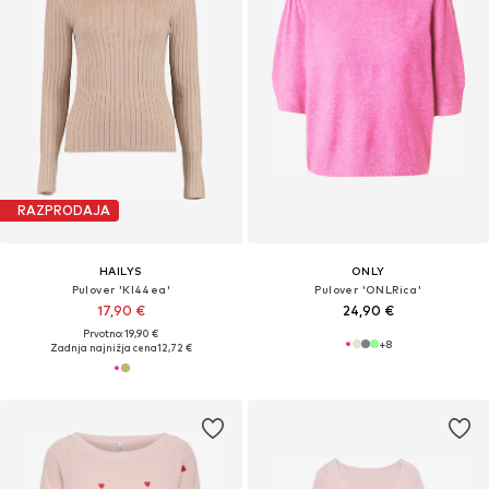
RAZPRODAJA
HAILYS
ONLY
Pulover 'Kl44ea'
Pulover 'ONLRica'
17,90 €
24,90 €
Prvotno: 19,90 €
+
8
Zadnja najnižja cena
12,72 €