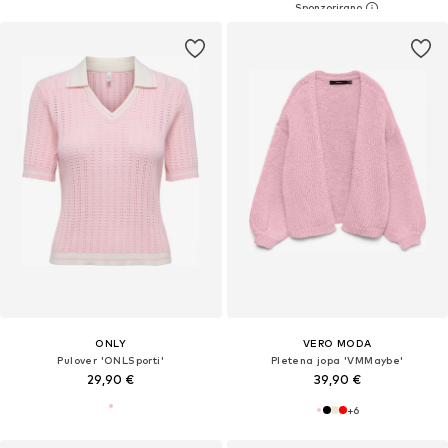
ONLY
VERO MODA
Pulover 'ONLSporti'
Pletena jopa 'VMMaybe'
29,90 €
39,90 €
+
6