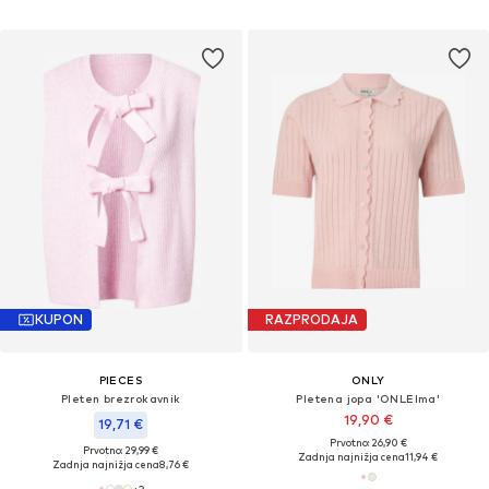
KUPON
RAZPRODAJA
PIECES
ONLY
Pleten brezrokavnik
Pletena jopa 'ONLElma'
19,90 €
19,71 €
Prvotno: 26,90 €
Prvotno: 29,99 €
Zadnja najnižja cena
11,94 €
Zadnja najnižja cena
8,76 €
+
3