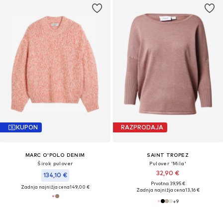
KUPON
RAZPRODAJA
MARC O'POLO DENIM
SAINT TROPEZ
Širok pulover
Pulover 'Mila'
32,90 €
134,10 €
Prvotno: 39,95 €
Zadnja najnižja cena
149,00 €
Zadnja najnižja cena
13,16 €
+
9