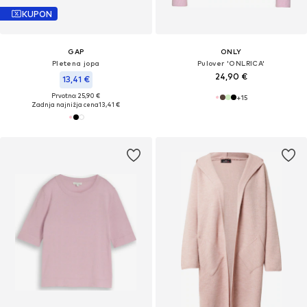
KUPON
GAP
ONLY
Pletena jopa
Pulover 'ONLRICA'
24,90 €
13,41 €
Prvotno: 25,90 €
+
15
Zadnja najnižja cena
13,41 €