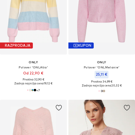
RAZPRODAJA
KUPON
ONLY
ONLY
Pulover 'ONLAtia'
Pulover 'ONLMelanie'
Od 22,90 €
25,11 €
Prvotno: 32,90 €
Prvotno: 34,99 €
Zadnja najnižja cena
19,12 €
Zadnja najnižja cena
20,32 €
+
7