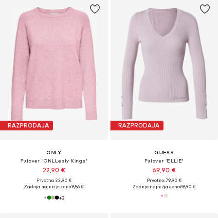
RAZPRODAJA
RAZPRODAJA
ONLY
GUESS
Pulover 'ONLLesly Kings'
Pulover 'ELLIE'
22,90 €
69,90 €
Prvotno: 32,90 €
Prvotno: 79,90 €
Zadnja najnižja cena
9,56 €
Zadnja najnižja cena
69,90 €
+
2