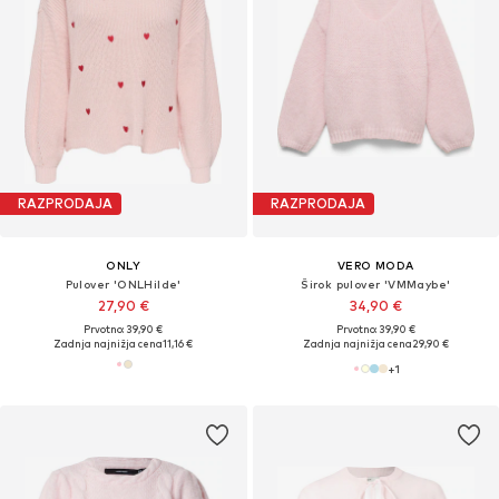
RAZPRODAJA
RAZPRODAJA
ONLY
VERO MODA
Pulover 'ONLHilde'
Širok pulover 'VMMaybe'
27,90 €
34,90 €
Prvotno: 39,90 €
Prvotno: 39,90 €
Zadnja najnižja cena
11,16 €
Zadnja najnižja cena
29,90 €
+
1