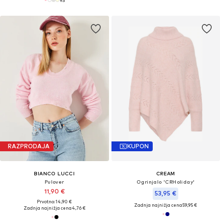
RAZPRODAJA
KUPON
BIANCO LUCCI
CREAM
Pulover
Ogrinjalo 'CRHoliday'
11,90 €
53,95 €
Prvotno: 14,90 €
Zadnja najnižja cena
59,95 €
Zadnja najnižja cena
4,76 €