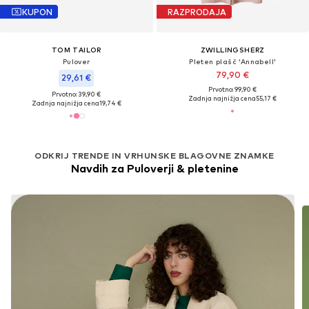
KUPON
RAZPRODAJA
TOM TAILOR
ZWILLINGSHERZ
Pulover
Pleten plašč 'Annabell'
79,90 €
29,61 €
Prvotno: 99,90 €
Prvotno: 39,90 €
Zadnja najnižja cena
55,17 €
Zadnja najnižja cena
19,74 €
ODKRIJ TRENDE IN VRHUNSKE BLAGOVNE ZNAMKE
Navdih za Puloverji & pletenine