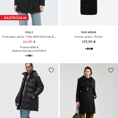
RAZPRODAJA
ONLY
RAGWEAR
Prehoden plašč 'ONLSEDONA VALERIE'
Zimski plašč 'Pavla'
44,90 €
179,99 €
Prvotno: 59,90 €
Zadnja najnižja cena
31,92 €