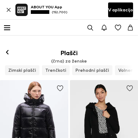
ABOUT YOU App
V aplikacijo
(152.700)
Plašči
(črna) za ženske
Zimski plašči
Trenčkoti
Prehodni plašči
Volneni p