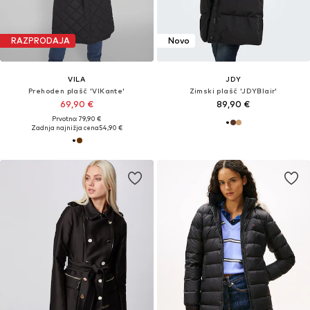
RAZPRODAJA
Novo
VILA
JDY
Prehoden plašč 'VIKante'
Zimski plašč 'JDYBlair'
69,90 €
89,90 €
Prvotno: 79,90 €
Zadnja najnižja cena
54,90 €