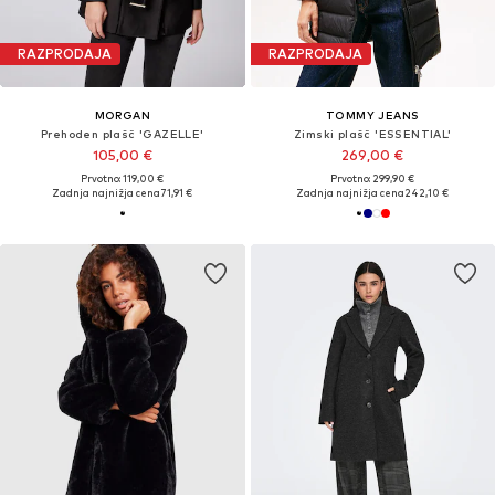
RAZPRODAJA
RAZPRODAJA
MORGAN
TOMMY JEANS
Prehoden plašč 'GAZELLE'
Zimski plašč 'ESSENTIAL'
105,00 €
269,00 €
Prvotno: 119,00 €
Prvotno: 299,90 €
Zadnja najnižja cena
71,91 €
Zadnja najnižja cena
242,10 €