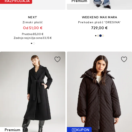
RAZPRODAJA
Premium
NEXT
WEEKEND MAX MARA
Zimski plašč
Prehoden plašč 'DRESINA'
Od 51,00 €
729,00 €
Prvotno: 85,00 €
Zadnja najnižja cena
33,15 €
Premium
KUPON