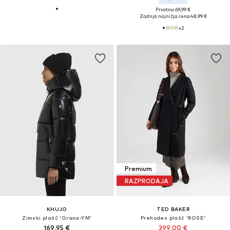
Prvotno: 69,99 €
Zadnja najnižja cena
48,99 €
+
2
Premium
RAZPRODAJA
KHUJO
TED BAKER
Zimski plašč 'Grana-YM'
Prehoden plašč 'ROSE'
169,95 €
399,00 €