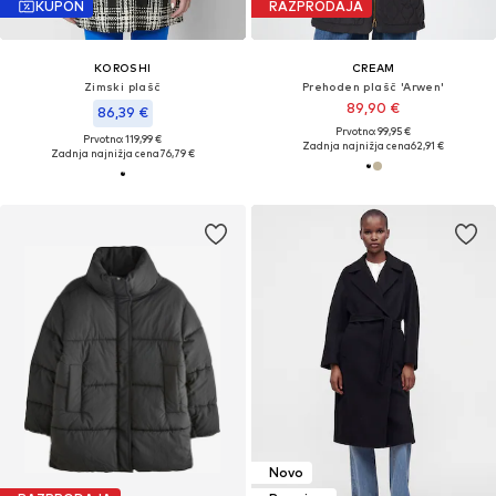
KUPON
RAZPRODAJA
KOROSHI
CREAM
Zimski plašč
Prehoden plašč 'Arwen'
89,90 €
86,39 €
Prvotno: 99,95 €
Prvotno: 119,99 €
Zadnja najnižja cena
62,91 €
Zadnja najnižja cena
76,79 €
Novo