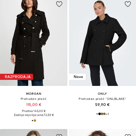
RAZPRODAJA
Novo
MORGAN
ONLY
Prehoden plašč
Prehoden plašč 'ONLBLAKE'
115,00 €
59,90 €
Prvotno: 145,00 €
+
1
Zadnja najnižja cena
72,50 €