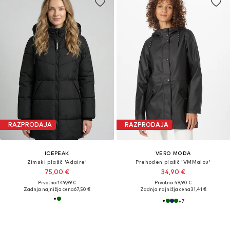
RAZPRODAJA
RAZPRODAJA
ICEPEAK
VERO MODA
Zimski plašč 'Adaire'
Prehoden plašč 'VMMalou'
75,00 €
34,90 €
Prvotno: 149,99 €
Prvotno: 49,90 €
Zadnja najnižja cena
67,50 €
Zadnja najnižja cena
31,41 €
+
7