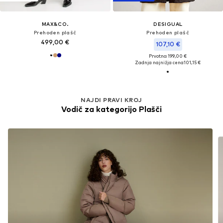
MAX&CO.
DESIGUAL
Prehoden plašč
Prehoden plašč
499,00 €
107,10 €
Prvotno: 199,00 €
Zadnja najnižja cena
101,15 €
NAJDI PRAVI KROJ
Vodič za kategorijo Plašči