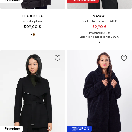
BLAUER.USA
MANGO
Zimski plašč
Prehoden plašč 'DALI'
509,00 €
69,90 €
Prvotno: 89,90 €
Zadnja najnižja cena
50,92 €
Premium
KUPON