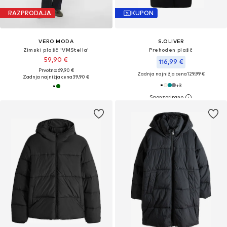
RAZPRODAJA
KUPON
VERO MODA
S.OLIVER
Zimski plašč 'VMStella'
Prehoden plašč
59,90 €
116,99 €
Prvotno: 69,90 €
Zadnja najnižja cena
129,99 €
Zadnja najnižja cena
39,90 €
+
3