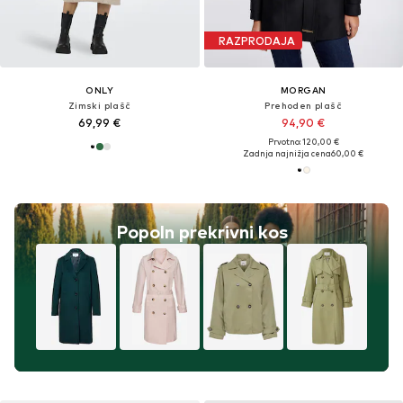
RAZPRODAJA
ONLY
MORGAN
Zimski plašč
Prehoden plašč
69,99 €
94,90 €
Prvotno: 120,00 €
Zadnja najnižja cena
60,00 €
Popoln prekrivni kos