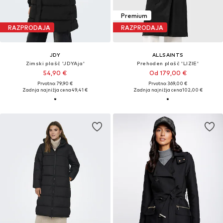
Premium
RAZPRODAJA
RAZPRODAJA
JDY
ALLSAINTS
Zimski plašč 'JDYAja'
Prehoden plašč 'LIZIE'
54,90 €
Od 179,00 €
Prvotno: 79,90 €
Prvotno: 369,00 €
Zadnja najnižja cena
49,41 €
Zadnja najnižja cena
102,00 €