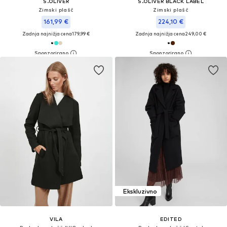
S.OLIVER
S.OLIVER BLACK LABEL
Zimski plašč
Zimski plašč
161,99 €
224,10 €
Zadnja najnižja cena
179,99 €
Zadnja najnižja cena
249,00 €
Ekskluzivno
VILA
EDITED