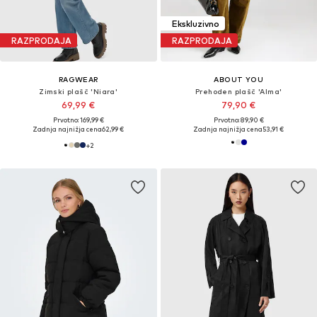
Ekskluzivno
RAZPRODAJA
RAZPRODAJA
RAGWEAR
ABOUT YOU
Zimski plašč 'Niara'
Prehoden plašč 'Alma'
69,99 €
79,90 €
Prvotno: 169,99 €
Prvotno: 89,90 €
Zadnja najnižja cena
62,99 €
Zadnja najnižja cena
53,91 €
+
2