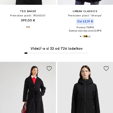
TED BAKER
URBAN CLASSICS
Prehoden plašč 'ROSESS'
Prehoden plašč 'Sherpa'
399,00 €
Od 43,19 €
Prvotno: 79,99 €
Zadnja najnižja cena
32,99 €
+
2
Videl/-a si 32 od 724 izdelkov