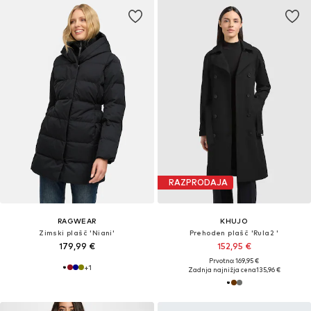
RAZPRODAJA
RAGWEAR
KHUJO
Zimski plašč 'Niani'
Prehoden plašč 'Rula2 '
179,99 €
152,95 €
Prvotno: 169,95 €
+
1
Zadnja najnižja cena
135,96 €