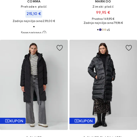
COMMA
MARIKOO
Prehoden plašč
Zimski plašč
99,95 €
215,10 €
Prvotno: 149,95 €
Zadnja najnižja cena
239,00 €
Zadnja najnižja cena
79,96 €
+
5
KUPON
KUPON