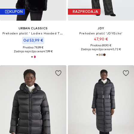
KUPON
RAZPRODAJA
URBAN CLASSICS
JDY
Prehoden plašč ' Ladies Hooded Teddy Coat '
Prehoden plašč 'JDYEcho'
47,90 €
Od 53,99 €
Prvotno: 69,90 €
Prvotno: 79,99 €
Zadnja najnižja cena
40,72 €
Zadnja najnižja cena
47,99 €