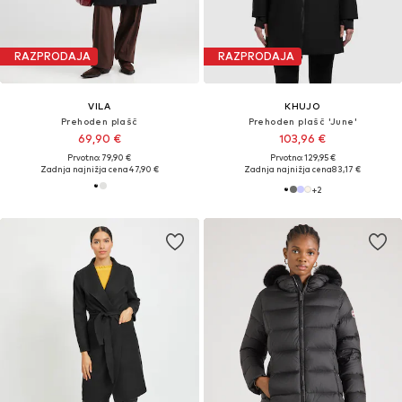
RAZPRODAJA
RAZPRODAJA
VILA
KHUJO
Prehoden plašč
Prehoden plašč 'June'
69,90 €
103,96 €
Prvotno: 79,90 €
Prvotno: 129,95 €
Zadnja najnižja cena
47,90 €
Zadnja najnižja cena
83,17 €
+
2