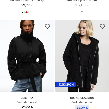
Prehoden plašč 'VICooley'
Prehoden plašč 'Santo'
59,99 €
189,00 €
+
2
KUPON
BERSHKA
URBAN CLASSICS
Prehoden plašč
Prehoden plašč
49,90 €
44,09 €