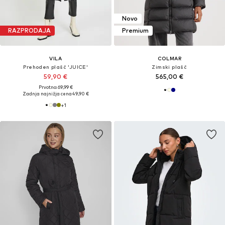
Novo
RAZPRODAJA
Premium
VILA
COLMAR
Prehoden plašč 'JUICE'
Zimski plašč
59,90 €
565,00 €
Prvotno: 69,99 €
Zadnja najnižja cena
49,90 €
+
1