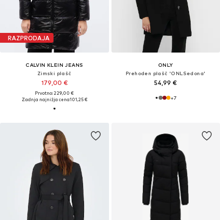
RAZPRODAJA
CALVIN KLEIN JEANS
ONLY
Zimski plašč
Prehoden plašč 'ONLSedona'
179,00 €
54,99 €
Prvotno: 229,00 €
+
7
Zadnja najnižja cena
101,25 €