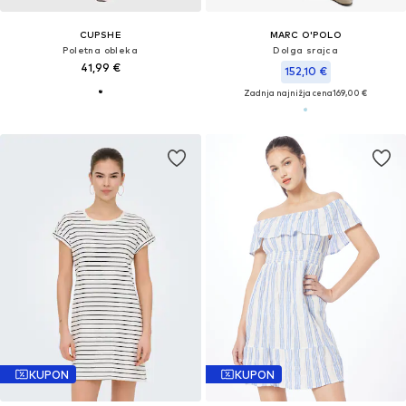
CUPSHE
MARC O'POLO
Poletna obleka
Dolga srajca
41,99 €
152,10 €
Zadnja najnižja cena
169,00 €
KUPON
KUPON