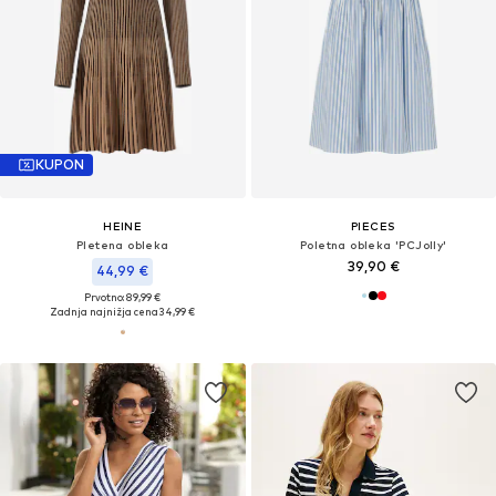
KUPON
HEINE
PIECES
Pletena obleka
Poletna obleka 'PCJolly'
39,90 €
44,99 €
Prvotno: 89,99 €
Zadnja najnižja cena
34,99 €