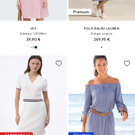
Premium
JDY
POLO RALPH LAUREN
Obleka 'JDYMio'
Dolga srajca
29,90 €
249,95 €