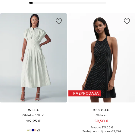
RAZPRODAJA
WILLA
DESIGUAL
Obleka 'Otis'
Obleka
119,95 €
59,50 €
Prvotno: 119,00 €
+
3
Zadnja najnižja cena
53,55 €