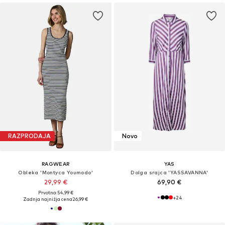
RAZPRODAJA
Novo
RAGWEAR
YAS
Obleka 'Montyca Youmodo'
Dolga srajca 'YASSAVANNA'
29,99 €
69,90 €
Prvotno: 54,99 €
+
24
Zadnja najnižja cena
26,99 €