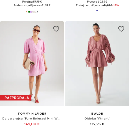
Prvotno: 59,99 €
Prvotno: 60,95 €
Zadnja najnižja cena
31,99 €
Zadnja najnižja cena
51,81 €
-18%
+
6
RAZPRODAJA
TOMMY HILFIGER
BWLDR
Dolga srajca 'Pure Relaxed Mini Wrap'
Obleka 'Wright'
149,00 €
139,95 €