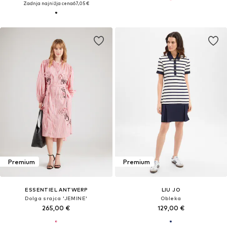
Zadnja najnižja cena
67,05 €
Premium
Premium
ESSENTIEL ANTWERP
LIU JO
Dolga srajca 'JEMINE'
Obleka
265,00 €
129,00 €