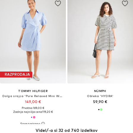
RAZPRODAJA
TOMMY HILFIGER
NÜMPH
Dolga srajca 'Pure Relaxed Mini Wrap'
Obleka 'HYDRA'
149,00 €
59,90 €
Prvotno: 169,00 €
Zadnja najnižja cena
119,20 €
Videl/-a si 32 od 740 izdelkov