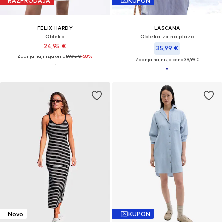
RAZPRODAJA
KUPON
FELIX HARDY
LASCANA
Obleka
Obleka za na plažo
24,95 €
35,99 €
Zadnja najnižja cena
59,95 €
-58%
Zadnja najnižja cena
39,99 €
Novo
KUPON