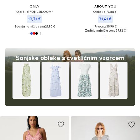
ONLY
ABOUT YOU
Obleka 'ONLBLOOM'
Obleka 'Lana'
19,71 €
31,41 €
Zadnja najnižja cena
21,90 €
Prvotno: 39,90 €
Zadnja najnižja cena
27,92 €
+
1
Sanjske obleke s cvetličnim vzorcem