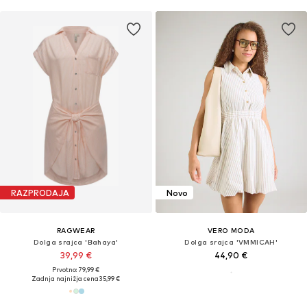
RAZPRODAJA
Novo
RAGWEAR
VERO MODA
Dolga srajca 'Bahaya'
Dolga srajca 'VMMICAH'
39,99 €
44,90 €
Prvotno: 79,99 €
Zadnja najnižja cena
35,99 €