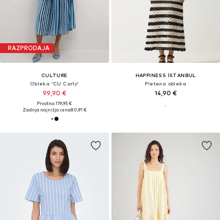
RAZPRODAJA
CULTURE
HAPPINESS İSTANBUL
Obleka 'CU Carly'
Pletena obleka
99,90 €
14,90 €
Prvotno: 119,95 €
Zadnja najnižja cena
80,91 €