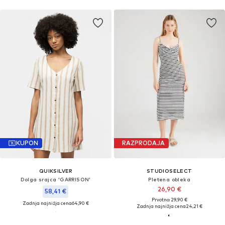
KUPON
RAZPRODAJA
QUIKSILVER
STUDIOSELECT
Dolga srajca 'GARRISON'
Pletena obleka
26,90 €
58,41 €
Prvotno: 29,90 €
Zadnja najnižja cena
64,90 €
Zadnja najnižja cena
24,21 €