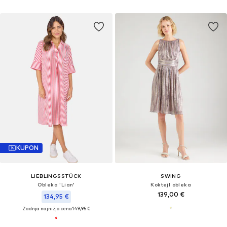
KUPON
LIEBLINGSSTÜCK
SWING
Obleka 'Lian'
Koktejl obleka
139,00 €
134,95 €
Zadnja najnižja cena
149,95 €