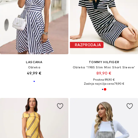
RAZPRODAJA
LASCANA
TOMMY HILFIGER
Obleka
Obleka '1985 Slim Mini Short Sleeve'
49,99 €
89,90 €
Prvotno: 99,90 €
Zadnja najnižja cena
79,90 €