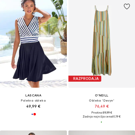
RAZPRODAJA
LASCANA
O'NEILL
Poletna obleka
Obleka 'Devyn'
49,99 €
76,49 €
Prvotno: 89,99 €
Zadnja najnižja cena
61,19 €