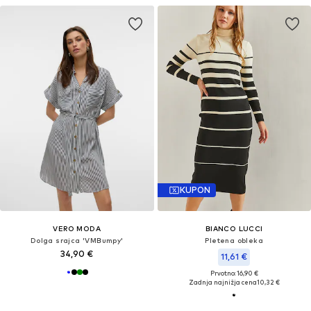
KUPON
VERO MODA
BIANCO LUCCI
Dolga srajca 'VMBumpy'
Pletena obleka
34,90 €
11,61 €
Prvotno: 16,90 €
Zadnja najnižja cena
10,32 €