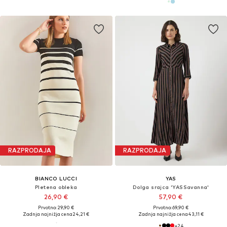
RAZPRODAJA
RAZPRODAJA
BIANCO LUCCI
YAS
Pletena obleka
Dolga srajca 'YASSavanna'
26,90 €
57,90 €
Prvotno: 29,90 €
Prvotno: 69,90 €
Zadnja najnižja cena
24,21 €
Zadnja najnižja cena
43,11 €
+
24