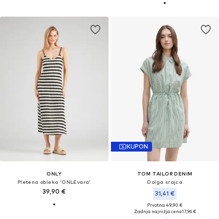
KUPON
ONLY
TOM TAILOR DENIM
Pletena obleka 'ONLEvara'
Dolga srajca
39,90 €
31,41 €
Prvotno: 49,90 €
Zadnja najnižja cena
17,96 €