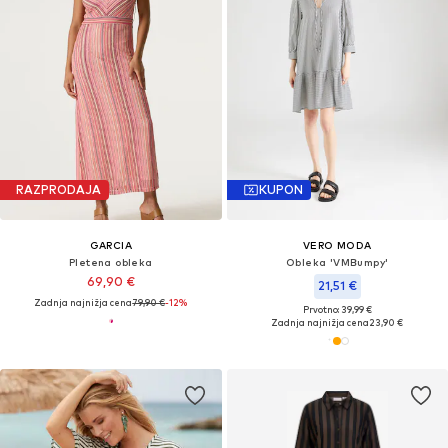
RAZPRODAJA
KUPON
GARCIA
VERO MODA
Pletena obleka
Obleka 'VMBumpy'
69,90 €
21,51 €
Zadnja najnižja cena
79,90 €
-12%
Prvotno: 39,99 €
Zadnja najnižja cena
23,90 €