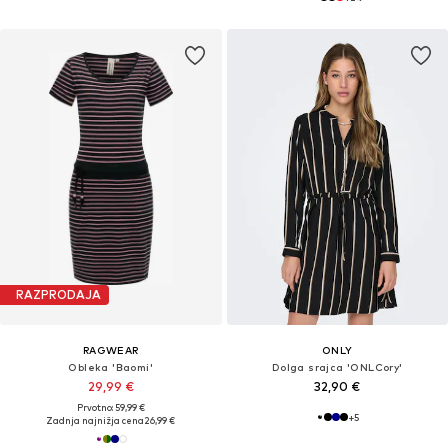
RAZPRODAJA
RAGWEAR
ONLY
Obleka 'Baomi'
Dolga srajca 'ONLCory'
29,99 €
32,90 €
Prvotno: 59,99 €
+
5
Zadnja najnižja cena
26,99 €