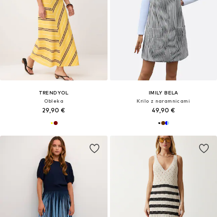
TRENDYOL
IMILY BELA
Obleka
Krilo z naramnicami
29,90 €
49,90 €