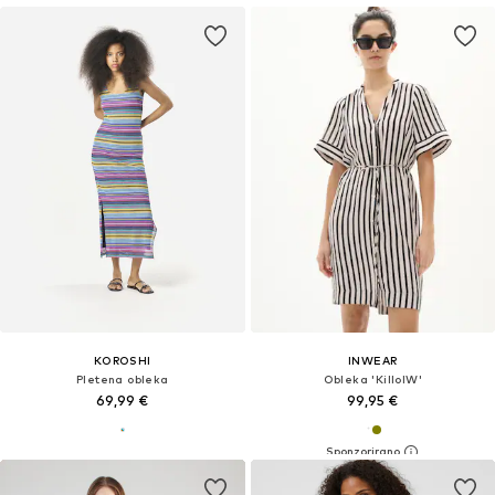
KOROSHI
INWEAR
Pletena obleka
Obleka 'KilloIW'
69,99 €
99,95 €