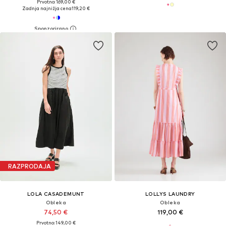
Prvotno: 169,00 €
Zadnja najnižja cena
119,20 €
RAZPRODAJA
LOLA CASADEMUNT
LOLLYS LAUNDRY
Obleka
Obleka
74,50 €
119,00 €
Prvotno: 149,00 €