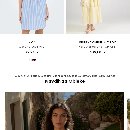
JDY
ABERCROMBIE & FITCH
Obleka 'JDYMio'
Poletna obleka 'CHASE'
29,90 €
109,00 €
ODKRIJ TRENDE IN VRHUNSKE BLAGOVNE ZNAMKE
Navdih za Obleke