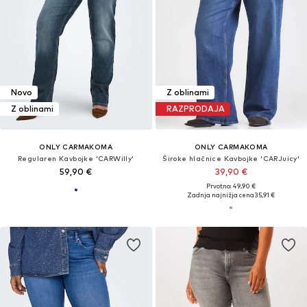
Novo
Z oblinami
Z oblinami
RAZPRODAJA
ONLY CARMAKOMA
ONLY CARMAKOMA
Regularen Kavbojke 'CARWilly'
Široke hlačnice Kavbojke 'CARJuicy'
59,90 €
39,90 €
Prvotno: 49,90 €
Zadnja najnižja cena
35,91 €