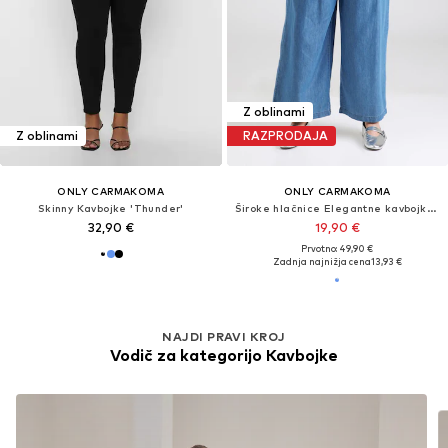
Z oblinami
Z oblinami
RAZPRODAJA
ONLY CARMAKOMA
ONLY CARMAKOMA
Skinny Kavbojke 'Thunder'
Široke hlačnice Elegantne kavbojke 'CARBEA'
32,90 €
19,90 €
Prvotno: 49,90 €
Zadnja najnižja cena
13,93 €
NAJDI PRAVI KROJ
Vodič za kategorijo Kavbojke