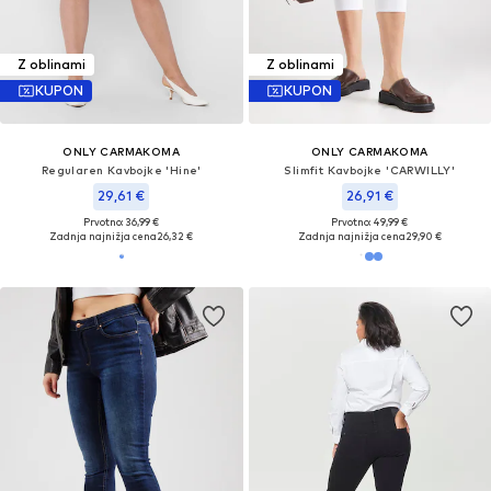
Z oblinami
Z oblinami
KUPON
KUPON
ONLY CARMAKOMA
ONLY CARMAKOMA
Regularen Kavbojke 'Hine'
Slimfit Kavbojke 'CARWILLY'
29,61 €
26,91 €
Prvotno: 36,99 €
Prvotno: 49,99 €
Zadnja najnižja cena
26,32 €
Zadnja najnižja cena
29,90 €