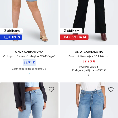
Z oblinami
Z oblinami
KUPON
RAZPRODAJA
ONLY CARMAKOMA
ONLY CARMAKOMA
Ohlapna forma Kavbojke 'CARVega'
Bootcut Kavbojke 'CARAnna'
39,90 €
35,91 €
Prvotno: 49,90 €
Zadnja najnižja cena
39,90 €
Zadnja najnižja cena
35,91 €