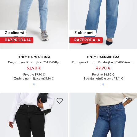
Z oblinami
Z oblinami
RAZPRODAJA
RAZPRODAJA
ONLY CARMAKOMA
ONLY CARMAKOMA
Regularen Kavbojke 'CARWilly'
Ohlapna forma Kavbojke 'CARGianna'
52,90 €
47,90 €
Prvotno: 59,90 €
Prvotno: 54,90 €
Zadnja najnižja cena
31,14 €
Zadnja najnižja cena
43,11 €