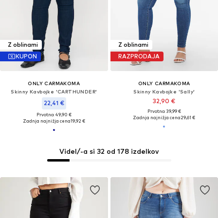
Z oblinami
Z oblinami
KUPON
RAZPRODAJA
ONLY CARMAKOMA
ONLY CARMAKOMA
Skinny Kavbojke 'CARTHUNDER'
Skinny Kavbojke 'Sally'
32,90 €
22,41 €
Prvotno: 39,99 €
Prvotno: 49,90 €
Zadnja najnižja cena
29,61 €
Zadnja najnižja cena
19,92 €
Videl/-a si 32 od 178 izdelkov