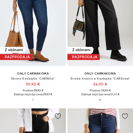
Z oblinami
Z oblinami
RAZPRODAJA
RAZPRODAJA
ONLY CARMAKOMA
ONLY CARMAKOMA
Skinny Kavbojke 'CARWilly'
Široke hlačnice Kavbojke 'CARSnow'
39,90 €
34,90 €
Prvotno: 59,90 €
Prvotno: 39,90 €
Zadnja najnižja cena
29,93 €
Zadnja najnižja cena
31,41 €