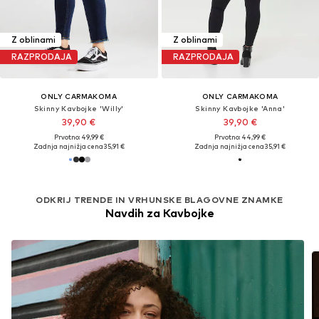
Z oblinami
Z oblinami
RAZPRODAJA
RAZPRODAJA
ONLY CARMAKOMA
ONLY CARMAKOMA
Skinny Kavbojke 'Willy'
Skinny Kavbojke 'Anna'
39,90 €
39,90 €
Prvotno: 49,99 €
Prvotno: 44,99 €
Zadnja najnižja cena
35,91 €
Zadnja najnižja cena
35,91 €
ODKRIJ TRENDE IN VRHUNSKE BLAGOVNE ZNAMKE
Navdih za Kavbojke