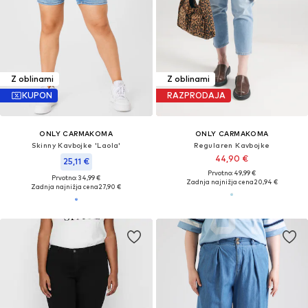
Z oblinami
Z oblinami
KUPON
RAZPRODAJA
ONLY CARMAKOMA
ONLY CARMAKOMA
Skinny Kavbojke 'Laola'
Regularen Kavbojke
44,90 €
25,11 €
Prvotno: 49,99 €
Prvotno: 34,99 €
Zadnja najnižja cena
20,94 €
Zadnja najnižja cena
27,90 €