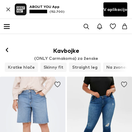
ABOUT YOU App
V aplikacijo
(152.700)
Kavbojke
(ONLY Carmakoma) za ženske
Kratke hlače
Skinny fit
Straight leg
Na zvonec