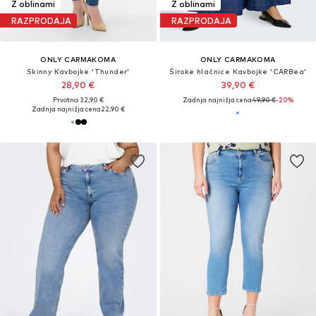
Z oblinami
Z oblinami
RAZPRODAJA
RAZPRODAJA
ONLY CARMAKOMA
ONLY CARMAKOMA
Skinny Kavbojke 'Thunder'
Široke hlačnice Kavbojke 'CARBea'
28,90 €
39,90 €
Prvotno: 32,90 €
Zadnja najnižja cena
49,90 €
-20%
Zadnja najnižja cena
22,90 €