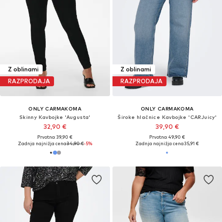
Z oblinami
Z oblinami
RAZPRODAJA
RAZPRODAJA
ONLY CARMAKOMA
ONLY CARMAKOMA
Skinny Kavbojke 'Augusta'
Široke hlačnice Kavbojke 'CARJuicy'
32,90 €
39,90 €
Prvotno: 39,90 €
Prvotno: 49,90 €
Zadnja najnižja cena
34,90 €
-5%
Zadnja najnižja cena
35,91 €