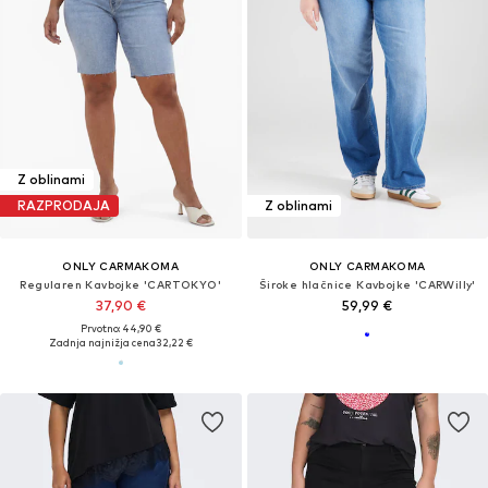
Z oblinami
RAZPRODAJA
Z oblinami
ONLY CARMAKOMA
ONLY CARMAKOMA
Regularen Kavbojke 'CARTOKYO'
Široke hlačnice Kavbojke 'CARWilly'
37,90 €
59,99 €
Prvotno: 44,90 €
Zadnja najnižja cena
32,22 €