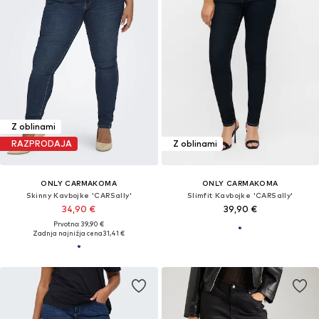
Z oblinami
RAZPRODAJA
Z oblinami
ONLY CARMAKOMA
ONLY CARMAKOMA
Skinny Kavbojke 'CARSally'
Slimfit Kavbojke 'CARSally'
34,90 €
39,90 €
Prvotno: 39,90 €
Zadnja najnižja cena
31,41 €