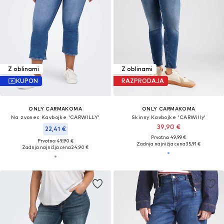
Z oblinami
Z oblinami
KUPON
RAZPRODAJA
ONLY CARMAKOMA
ONLY CARMAKOMA
Na zvonec Kavbojke 'CARWILLY'
Skinny Kavbojke 'CARWilly'
39,90 €
22,41 €
Prvotno: 49,99 €
Prvotno: 49,90 €
Zadnja najnižja cena
35,91 €
Zadnja najnižja cena
24,90 €