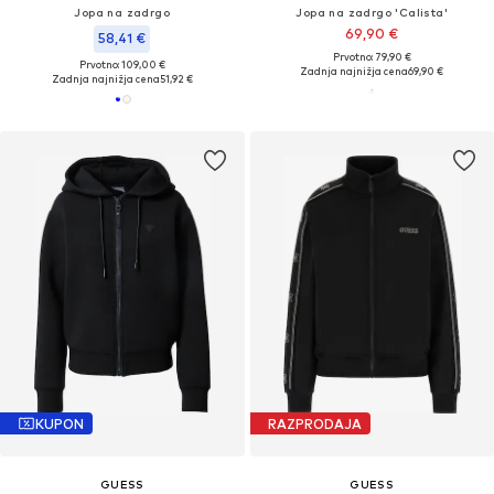
Jopa na zadrgo
Jopa na zadrgo 'Calista'
69,90 €
58,41 €
Prvotno: 79,90 €
Prvotno: 109,00 €
Zadnja najnižja cena
69,90 €
Zadnja najnižja cena
51,92 €
KUPON
RAZPRODAJA
GUESS
GUESS