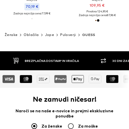
109,95 €
70,19 €
Prvotno: 124,95 €
Zadnja najnižja cena
77,99 €
Zadnja najnižja cena
87,96 €
Ženske
Oblačila
Jope
Puloverji
GUESS
30 DNI ZA BREZPLAČNO VRAČILO
PLAČILO Z 
Ne zamudi ničesar!
Naroči se na naše e-novice in prejmi ekskluzivne
ponudbe
Za ženske
Za moške