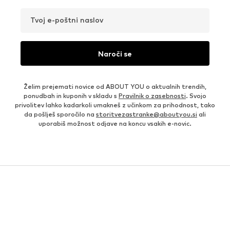
Tvoj e-poštni naslov
Naroči se
Želim prejemati novice od ABOUT YOU o aktualnih trendih,
ponudbah in kuponih v skladu s
Pravilnik o zasebnosti
. Svojo
privolitev lahko kadarkoli umakneš z učinkom za prihodnost, tako
da pošlješ sporočilo na
storitvezastranke@aboutyou.si
ali
uporabiš možnost odjave na koncu vsakih e-novic.