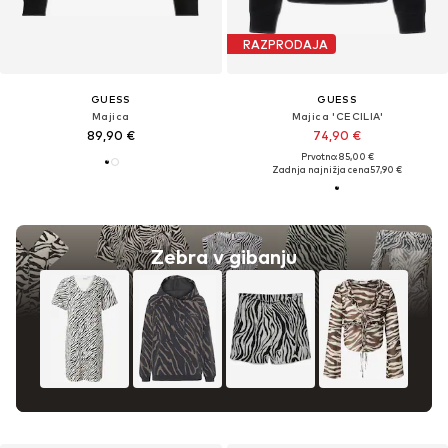
RAZPRODAJA
GUESS
GUESS
Majica
Majica 'CECILIA'
89,90 €
74,90 €
Prvotno: 85,00 €
Zadnja najnižja cena
57,90 €
Zebra v gibanju