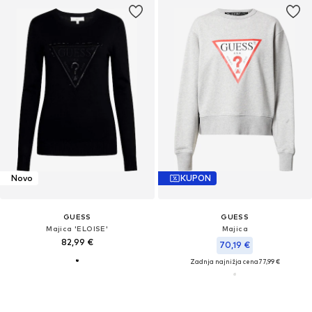
Novo
KUPON
GUESS
GUESS
Majica 'ELOISE'
Majica
82,99 €
70,19 €
Zadnja najnižja cena
77,99 €