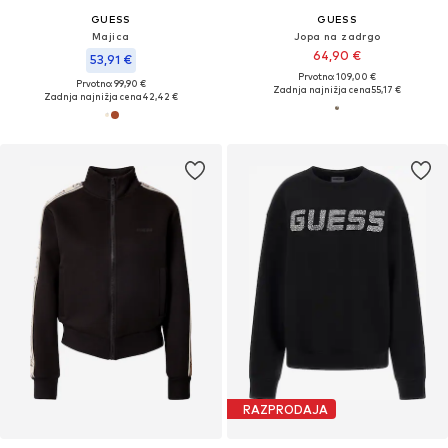
GUESS
GUESS
Majica
Jopa na zadrgo
64,90 €
53,91 €
Prvotno: 109,00 €
Prvotno: 99,90 €
Zadnja najnižja cena
55,17 €
Zadnja najnižja cena
42,42 €
RAZPRODAJA