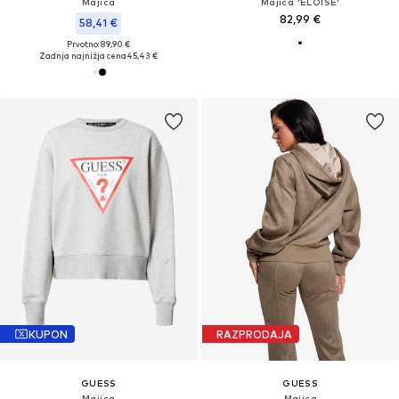
Majica
Majica 'ELOISE'
82,99 €
58,41 €
Prvotno: 89,90 €
Zadnja najnižja cena
45,43 €
KUPON
RAZPRODAJA
GUESS
GUESS
Majica
Majica