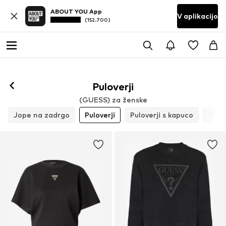
ABOUT YOU App
V aplikacijo
(152.700)
Puloverji
(GUESS) za ženske
Jope na zadrgo
Puloverji
Puloverji s kapuco
Tren