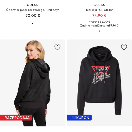
GUESS
GUESS
Športna jopa na zadrgo 'Britney'
Majica 'CECILIA'
90,00 €
74,90 €
Prvotno: 85,00 €
Zadnja najnižja cena
57,90 €
RAZPRODAJA
KUPON