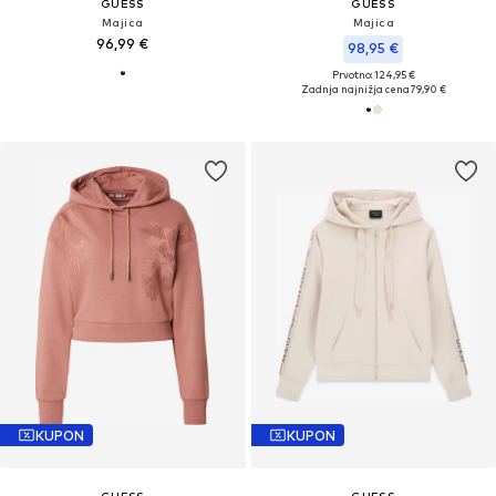
GUESS
GUESS
Majica
Majica
96,99 €
98,95 €
Prvotno: 124,95 €
Zadnja najnižja cena
79,90 €
KUPON
KUPON