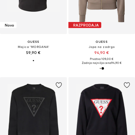
Novo
RAZPRODAJA
GUESS
GUESS
Majica 'MORGANA'
Jopa na zadrgo
59,90 €
94,90 €
Prvotno: 109,00 €
Zadnja najnižja cena
94,90 €