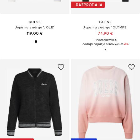
RAZPRODAJA
GUESS
GUESS
Jopa na zadrgo 'JOLE'
Jopa na zadrgo 'OLYMPE'
119,00 €
74,90 €
Prvotno: 89,90 €
Zadnja najnižja cena
79,90 €
-6%