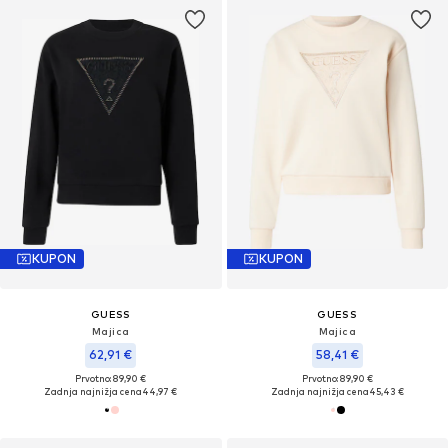
KUPON
KUPON
GUESS
GUESS
Majica
Majica
62,91 €
58,41 €
Prvotno: 89,90 €
Prvotno: 89,90 €
Zadnja najnižja cena
44,97 €
Zadnja najnižja cena
45,43 €