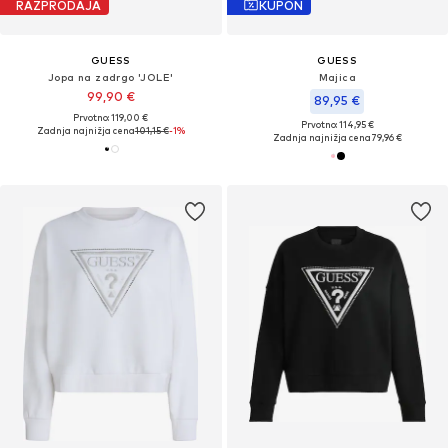
RAZPRODAJA
KUPON
GUESS
GUESS
Jopa na zadrgo 'JOLE'
Majica
99,90 €
89,95 €
Prvotno: 119,00 €
Prvotno: 114,95 €
Zadnja najnižja cena
101,15 €
-1%
Zadnja najnižja cena
79,96 €