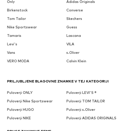
Only
Adidas Originals
Birkenstock
Converse
Tom Tailor
Skechers
Nike Sportswear
Guess
Tamaris
Lascana
Levi's
VILA
Vans
s.Oliver
VERO MODA
Calvin Klein
PRILJUBLJENE BLAGOVNE ZNAMKE V TEJ KATEGORIJI
Puloverji ONLY
Puloverji LEVI'S ®
Puloverji Nike Sportswear
Puloverji TOM TAILOR
Puloverji HUGO
Puloverji s.Oliver
Puloverji NIKE
Puloverji ADIDAS ORIGINALS